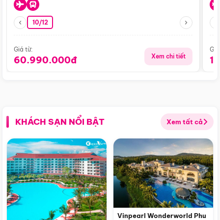
10/12
Giá từ:
Giá
Xem chi tiết
60.990.000đ
1
KHÁCH SẠN NỔI BẬT
Xem tất cả
Vinpearl Wonderworld Phu