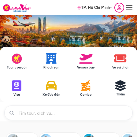
TP. Hồ Chí Minh
Tour trọn gói
Khách sạn
Vé máy bay
Vé vui chơi
Thêm
Visa
Xe đưa đón
Combo