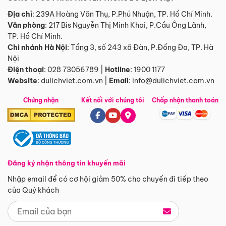
Địa chỉ
: 239A Hoàng Văn Thụ, P.Phú Nhuận, TP. Hồ Chí Minh.
Văn phòng
:
217 Bis Nguyễn Thị Minh Khai, P.Cầu Ông Lãnh,
TP. Hồ Chí Minh.
Chi nhánh Hà Nội
:
Tầng 3, số 243 xã Đàn, P.Đống Đa, TP. Hà
Nội
Điện thoại
:
028 73056789
|
Hotline
:
1900 1177
Website
:
dulichviet.com.vn
|
Email
:
info@dulichviet.com.vn
Chứng nhận
Kết nối với chúng tôi
Chấp nhận thanh toán
Đăng ký nhận thông tin khuyến mãi
Nhập email để có cơ hội giảm 50% cho chuyến đi tiếp theo
của Quý khách