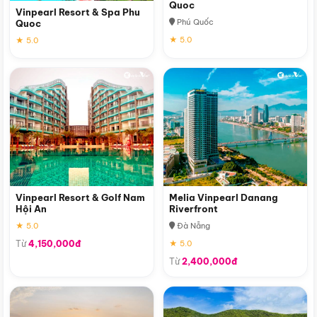
Quoc
Vinpearl Resort & Spa Phu
Phú Quốc
Quoc
★ 5.0
★ 5.0
Vinpearl Resort & Golf Nam
Melia Vinpearl Danang
Hội An
Riverfront
★ 5.0
Đà Nẵng
Từ
4,150,000đ
★ 5.0
Từ
2,400,000đ