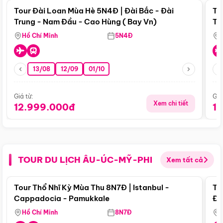
Tour Đài Loan Mùa Hè 5N4Đ | Đài Bắc - Đài
To
Trung - Nam Đầu - Cao Hùng ( Bay Vn)
Tr
Hồ Chí Minh
5N4Đ
13/08
12/09
01/10
Giá từ:
Giá
Xem chi tiết
12.999.000đ
1
TOUR DU LỊCH ÂU-ÚC-MỸ-PHI
Xem tất cả
Điểm nổi bật
Tour Thổ Nhĩ Kỳ Mùa Thu 8N7Đ | Istanbul -
To
Cappadocia - Pamukkale
Đế
Hồ Chí Minh
8N7Đ