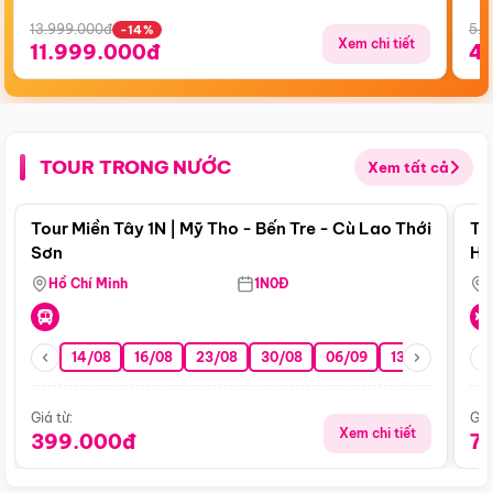
13.999.000đ
5.5
-14%
Xem chi tiết
11.999.000đ
4
TOUR TRONG NƯỚC
Xem tất cả
Điểm nổi bật
Tour Miền Tây 1N | Mỹ Tho - Bến Tre - Cù Lao Thới
To
Sơn
Hu
Hồ Chí Minh
1N0Đ
14/08
16/08
23/08
30/08
06/09
13/09
20/0
Giá từ:
Giá
Xem chi tiết
399.000đ
7