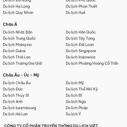
Du lịch Đà Nẵng
Du lịch Phú Quốc
Du lịch Hạ Long
Du lịch Phan Thiết
Du lịch Quy Nhơn
Du lịch Huế
Châu Á
Du lịch Nhật Bản
Du lịch Hàn Quốc
Du lịch Trung Quốc
Du lịch Tây Tạng
Du lịch Malaysia
Du lịch Đài Loan
Du lịch Dubai
Du lịch Singapore
Du lịch Thái Lan
Du lịch Indonesia
Du lịch Trương Gia Giới
Du lịch Phượng Hoàng Cổ Trấn
Châu Âu - Úc - Mỹ
Du lịch Châu Âu
Du lịch Mỹ
Du lịch Đức
Du lịch Thổ Nhĩ Kỳ
Du lịch Thụy Sĩ
Du lịch Bỉ
Du lịch Anh
Du lịch Nga
Du lịch luxembourg
Du lịch Pháp
Du lịch Hà Lan
Du lịch Ý
CÔNG TY CỔ PHẦN TRUYỀN THÔNG DU LỊCH VIỆT