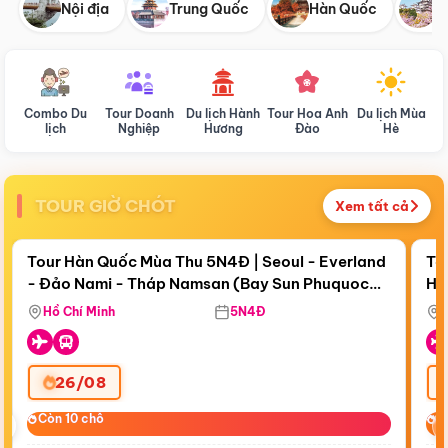
Nội địa
Trung Quốc
Hàn Quốc
N
Combo Du
Tour Doanh
Du lịch Hành
Tour Hoa Anh
Du lịch Mùa
D
lịch
Nghiệp
Hương
Đào
Hè
TOUR GIỜ CHÓT
Xem tất cả
Điểm nổi bật
Còn
18 ngày 06:53:32
Cò
Tour Hàn Quốc Mùa Thu 5N4Đ | Seoul - Everland
To
- Đảo Nami - Tháp Namsan (Bay Sun Phuquoc
Hò
Bay Sun Phuquoc Airways
Tặ
Airways)
Aq
Hồ Chí Minh
5N4Đ
26/08
‹
Còn 10 chỗ
Còn 10 chỗ
C
C