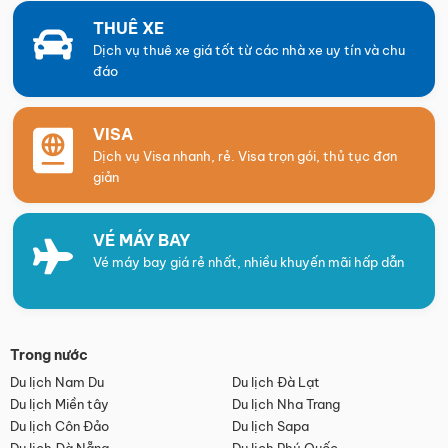
THUÊ XE
Dịch vụ thuê xe giá tốt từ các nhà xe uy tín và chu
đáo
VISA
Dịch vụ Visa nhanh, rẻ. Visa trọn gói, thủ tục đơn
giản
VÉ MÁY BAY
Vé máy bay giá rẻ nhất, nhiều khuyến mãi hấp dẫn
Trong nước
Du lịch Nam Du
Du lịch Đà Lạt
Du lịch Miền tây
Du lịch Nha Trang
Du lịch Côn Đảo
Du lịch Sapa