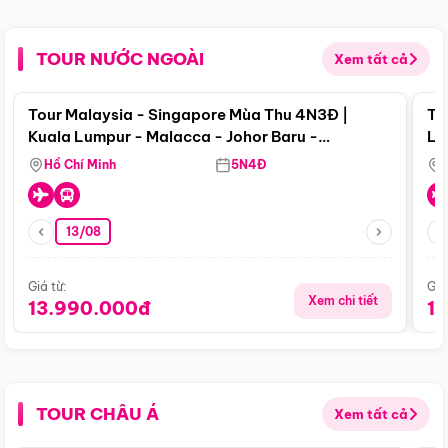
TOUR NƯỚC NGOÀI
Xem tất cả
Điểm nổi bật
Tour Malaysia - Singapore Mùa Thu 4N3Đ |
To
Kuala Lumpur - Malacca - Johor Baru -
Lử
Singapore
Hồ Chí Minh
5N4Đ
13/08
Giá từ:
Giá
Xem chi tiết
13.990.000đ
1
TOUR CHÂU Á
Xem tất cả
Điểm nổi bật