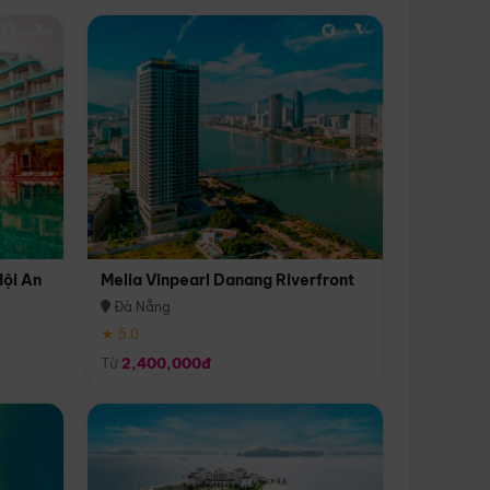
Hội An
Melia Vinpearl Danang Riverfront
Đà Nẵng
★ 5.0
Từ
2,400,000đ