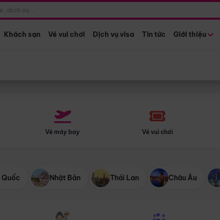
Điểm khởi hành
Tháng khở
Hồ Chí Minh
Bất kỳ 
Khách sạn
Vé vui chơi
Dịch vụ visa
Tin tức
Giới thiệu
Vé máy bay
Vé vui chơi
 Quốc
Nhật Bản
Thái Lan
Châu Âu