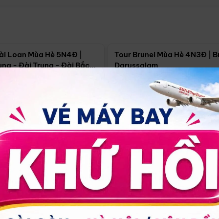
Điểm nổi bật
Điểm nổi
ài Loan Mùa Hè 5N4Đ |
Tour Brunei Mùa Hè 4N3Đ | B
ng - Đài Trung - Đài Bắc
Darussalam
j)
í Minh
5N4Đ
Hồ Chí Minh
4N3Đ
4/09
18/09
30/08
17/09
24/09
Giá từ:
Xem chi tiết
Xem chi 
90.000đ
14.499.000đ