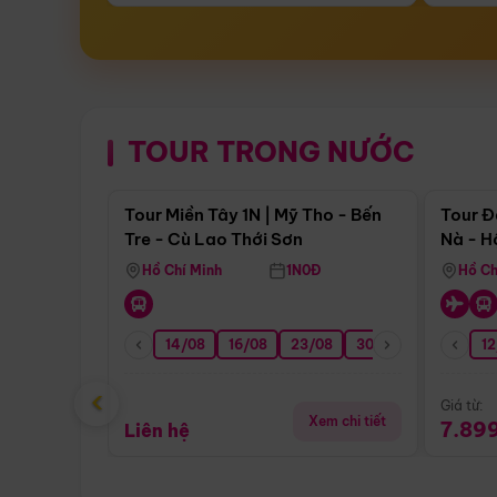
TOUR TRONG NƯỚC
Điểm nổi bật
Tour Miền Tây 1N | Mỹ Tho - Bến
Tour Đ
Tre - Cù Lao Thới Sơn
Nà - H
Nha
Hồ Chí Minh
1N0Đ
Hồ Ch
14/08
16/08
23/08
30/08
06/09
12
1
‹
Giá từ:
Xem chi tiết
7.89
Liên hệ