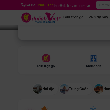
Bạn muốn đi đâu?
*
Hotline:
1900 1177
info@dulichviet.com.vn
Tour trọn gói
Vé máy bay
Tour trọn gói
Khách sạn
Nội địa
Trung Quốc
Hàn