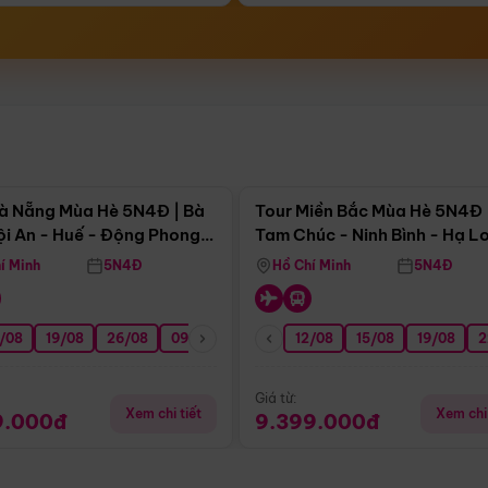
Điểm nổi bật
Điểm nổi
à Nẵng Mùa Hè 5N4Đ | Bà
Tour Miền Bắc Mùa Hè 5N4Đ 
ội An - Huế - Động Phong
Tam Chúc - Ninh Bình - Hạ L
í Minh
5N4Đ
Hồ Chí Minh
5N4Đ
/08
3/09
19/08
20/09
26/08
27/09
09/09
16/09
12/08
23/09
15/08
30/09
19/08
07/10
2
Giá từ:
Xem chi tiết
Xem chi 
9.000đ
9.399.000đ