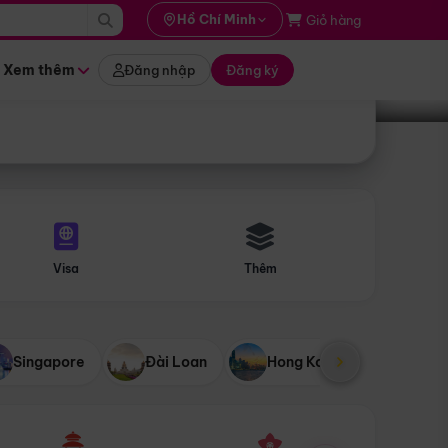
i hành
Hồ Chí Minh
Giỏ hàng
Tìm tour
tháng nào
Xem thêm
Đăng nhập
Đăng ký
Visa
Thêm
Singapore
Đài Loan
Hong Kong
Mỹ