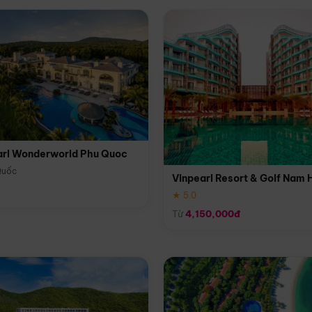
arl Wonderworld Phu Quoc
Quốc
Vinpearl Resort & Golf Nam 
★ 5.0
Từ
4,150,000đ