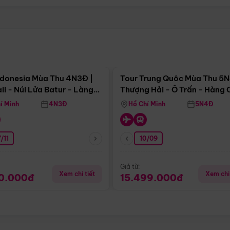
Điểm nổi bật
Điểm nổi
ndonesia Mùa Thu 4N3Đ |
Tour Trung Quôc Mùa Thu 5N
li - Núi Lửa Batur - Làng
Thượng Hải - Ô Trấn - Hàng
puran
(Tour Không Shopping)
í Minh
4N3Đ
Hồ Chí Minh
5N4Đ
/11
10/09
Giá từ:
Xem chi tiết
Xem chi 
90.000đ
15.499.000đ