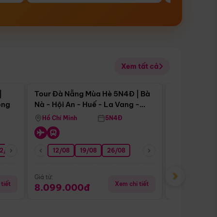
Xem tất cả
 bật
Điểm nổi bật
|
Tour Đà Nẵng Mùa Hè 5N4Đ | Bà
Tour Đà Nẵn
ong
Nà - Hội An - Huế - La Vang -
Nà - Hội An
Động Thiên Đường
Nha
Hồ Chí Minh
5N4Đ
Hồ Chí Minh
2/08
26/08
05/09
12/08
19/08
09/09
26/08
12/09
13/08
›
Giá từ:
Giá từ:
tiết
Xem chi tiết
8.099.000đ
6.899.00