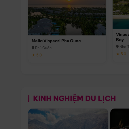
Vinpea
Bay
Melia Vinpearl Phu Quoc
Nha T
Phú Quốc
★ 5.0
★ 5.0
KINH NGHIỆM DU LỊCH