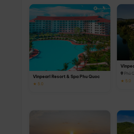
Vinpe
Phú 
Vinpearl Resort & Spa Phu Quoc
★ 5.0
★ 5.0