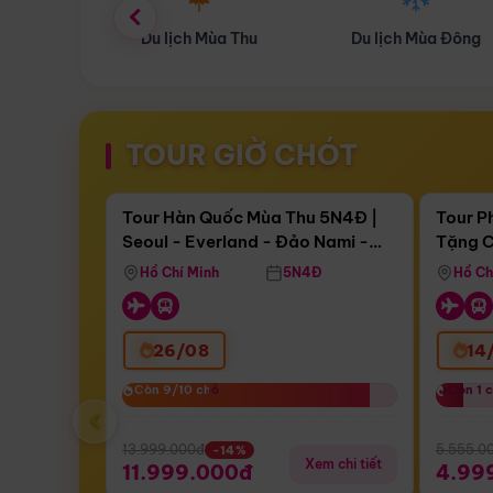
ùa Thu
Du lịch Mùa Đông
Combo Du lịch
TOUR GIỜ CHÓT
Điểm nổi bật
Còn
17 ngày 08:40:47
Còn
05 
Tour Hàn Quốc Mùa Thu 5N4Đ |
Tour P
Seoul - Everland - Đảo Nami -
Tặng C
Bay Sun Phuquoc Airways
Tặng C
Tháp Namsan (Bay Sun Phuquoc
Hôn - 
Hồ Chí Minh
5N4Đ
Hồ Ch
Airways)
26/08
14
Còn 9/10 chỗ
Còn 9/10 chỗ
Còn 1 
Còn 1 
‹
13.999.000đ
5.555.0
-14%
Xem chi tiết
11.999.000đ
4.99