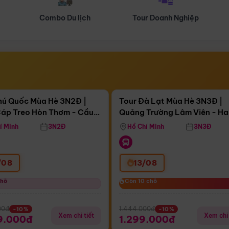
Tour Doanh Nghiệp
Du lịch Hành Hương
Điểm nổi bật
Điểm nổi
ngày 08:40:47
Còn
04 ngày 08:40:47
hú Quốc Mùa Hè 3N2Đ |
Tour Đà Lạt Mùa Hè 3N3Đ |
áp Treo Hòn Thơm - Cầu
Quảng Trường Lâm Viên - H
áp Treo Hòn Thơm
Công Viên Nước Aquatopia
Hill - Puppy Farm
í Minh
3N2Đ
Hồ Chí Minh
3N3Đ
/08
13/08
chỗ
chỗ
Còn 10 chỗ
Còn 10 chỗ
00đ
1.444.000đ
-10%
-10%
Xem chi tiết
Xem chi 
9.000đ
1.299.000đ