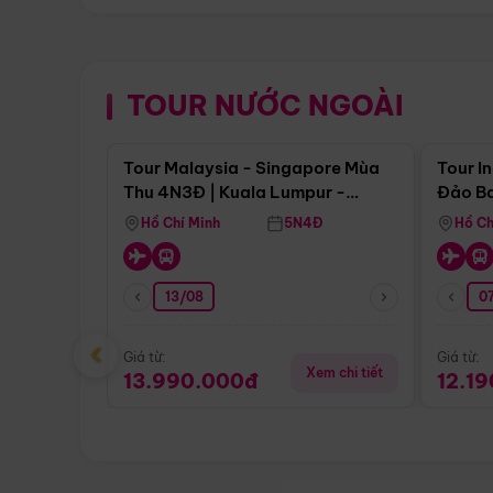
TOUR NƯỚC NGOÀI
Điểm nổi bật
Tour Malaysia - Singapore Mùa
Tour I
Thu 4N3Đ | Kuala Lumpur -
Đảo Ba
Malacca - Johor Baru -
Pengli
Hồ Chí Minh
5N4Đ
Hồ Ch
Singapore
13/08
07
‹
Giá từ:
Giá từ:
Xem chi tiết
13.990.000đ
12.1