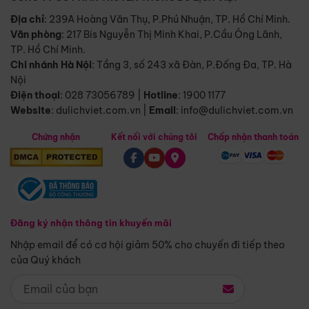
Địa chỉ
: 239A Hoàng Văn Thụ, P.Phú Nhuận, TP. Hồ Chí Minh.
Văn phòng
:
217 Bis Nguyễn Thị Minh Khai, P.Cầu Ông Lãnh,
TP. Hồ Chí Minh.
Chi nhánh Hà Nội
:
Tầng 3, số 243 xã Đàn, P.Đống Đa, TP. Hà
Nội
Điện thoại
:
028 73056789
|
Hotline
:
1900 1177
Website
:
dulichviet.com.vn
|
Email
:
info@dulichviet.com.vn
Chứng nhận
Kết nối với chúng tôi
Chấp nhận thanh toán
Đăng ký nhận thông tin khuyến mãi
Nhập email để có cơ hội giảm 50% cho chuyến đi tiếp theo
của Quý khách