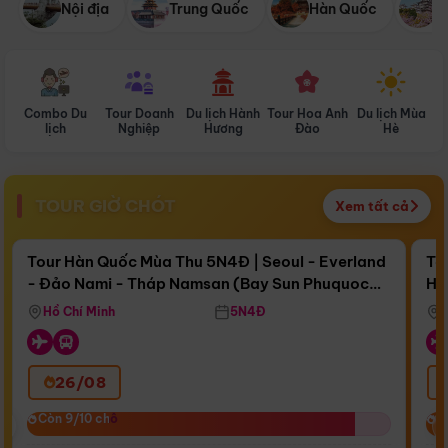
Nội địa
Trung Quốc
Hàn Quốc
N
Combo Du
Tour Doanh
Du lịch Hành
Tour Hoa Anh
Du lịch Mùa
D
lịch
Nghiệp
Hương
Đào
Hè
TOUR GIỜ CHÓT
Xem tất cả
Điểm nổi bật
Còn
15 ngày 14:40:44
Cò
Tour Hàn Quốc Mùa Thu 5N4Đ | Seoul - Everland
To
- Đảo Nami - Tháp Namsan (Bay Sun Phuquoc
Hò
Bay Sun Phuquoc Airways
Tặ
Airways)
Aq
Hồ Chí Minh
5N4Đ
26/08
‹
Còn 9/10 chỗ
Còn 9/10 chỗ
C
C