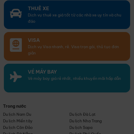
THUÊ XE
Dịch vụ thuê xe giá tốt từ các nhà xe uy tín và chu
đáo
VISA
Dịch vụ Visa nhanh, rẻ. Visa trọn gói, thủ tục đơn
giản
VÉ MÁY BAY
Vé máy bay giá rẻ nhất, nhiều khuyến mãi hấp dẫn
Trong nước
Du lịch Nam Du
Du lịch Đà Lạt
Du lịch Miền tây
Du lịch Nha Trang
Du lịch Côn Đảo
Du lịch Sapa