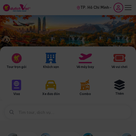
TP. Hồ Chí Minh
Tour trọn gói
Khách sạn
Vé máy bay
Vé vui chơi
Thêm
Visa
Xe đưa đón
Combo