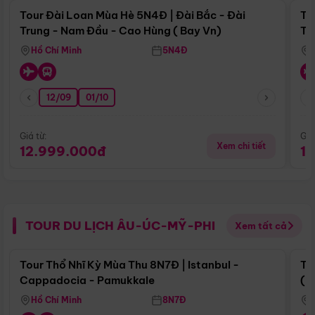
Tour Đài Loan Mùa Hè 5N4Đ | Đài Bắc - Đài
To
Trung - Nam Đầu - Cao Hùng ( Bay Vn)
Tr
Hồ Chí Minh
5N4Đ
12/09
01/10
Giá từ:
Giá
Xem chi tiết
12.999.000đ
1
TOUR DU LỊCH ÂU-ÚC-MỸ-PHI
Xem tất cả
Điểm nổi bật
Tour Thổ Nhĩ Kỳ Mùa Thu 8N7Đ | Istanbul -
To
Cappadocia - Pamukkale
(B
Hồ Chí Minh
8N7Đ