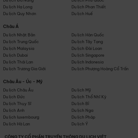
Du lịch Đà Nẵng
Du lịch Phú Quốc
Du lịch Hạ Long
Du lịch Phan Thiết
Du lịch Quy Nhơn
Du lịch Huế
Châu Á
Du lịch Nhật Bản
Du lịch Hàn Quốc
Du lịch Trung Quốc
Du lịch Tây Tạng
Du lịch Malaysia
Du lịch Đài Loan
Du lịch Dubai
Du lịch Singapore
Du lịch Thái Lan
Du lịch Indonesia
Du lịch Trương Gia Giới
Du lịch Phượng Hoàng Cổ Trấn
Châu Âu - Úc - Mỹ
Du lịch Châu Âu
Du lịch Mỹ
Du lịch Đức
Du lịch Thổ Nhĩ Kỳ
Du lịch Thụy Sĩ
Du lịch Bỉ
Du lịch Anh
Du lịch Nga
Du lịch luxembourg
Du lịch Pháp
Du lịch Hà Lan
Du lịch Ý
CÔNG TY CỔ PHẦN TRUYỀN THÔNG DU LỊCH VIỆT