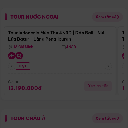
TOUR NƯỚC NGOÀI
Xem tất cả
Điểm nổi bật
Tour Indonesia Mùa Thu 4N3Đ | Đảo Bali - Núi
To
Lửa Batur - Làng Penglipuran
Tr
Hồ Chí Minh
4N3Đ
07/11
Giá từ:
Giá
Xem chi tiết
12.190.000đ
1
TOUR CHÂU Á
Xem tất cả
Điểm nổi bật