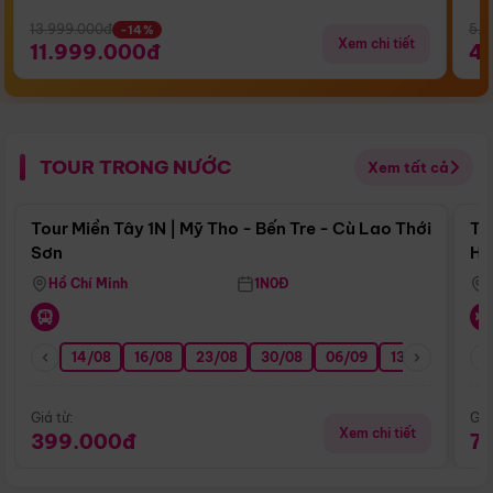
13.999.000đ
5.5
-14%
Xem chi tiết
11.999.000đ
4
TOUR TRONG NƯỚC
Xem tất cả
Điểm nổi bật
Tour Miền Tây 1N | Mỹ Tho - Bến Tre - Cù Lao Thới
To
Sơn
Hu
Hồ Chí Minh
1N0Đ
14/08
16/08
23/08
30/08
06/09
13/09
20/0
Giá từ:
Giá
Xem chi tiết
399.000đ
7