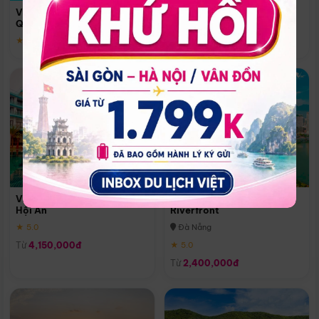
Quoc
Vinpearl Resort & Spa Phu
Phú Quốc
Quoc
★ 5.0
★ 5.0
Vinpearl Resort & Golf Nam
Melia Vinpearl Danang
Hội An
Riverfront
★ 5.0
Đà Nẵng
Từ
4,150,000đ
★ 5.0
Từ
2,400,000đ