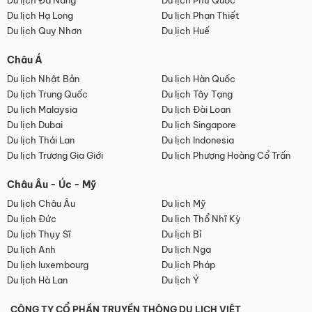
Du lịch Đà Nẵng
Du lịch Phú Quốc
Du lịch Hạ Long
Du lịch Phan Thiết
Du lịch Quy Nhơn
Du lịch Huế
Châu Á
Du lịch Nhật Bản
Du lịch Hàn Quốc
Du lịch Trung Quốc
Du lịch Tây Tạng
Du lịch Malaysia
Du lịch Đài Loan
Du lịch Dubai
Du lịch Singapore
Du lịch Thái Lan
Du lịch Indonesia
Du lịch Trương Gia Giới
Du lịch Phượng Hoàng Cổ Trấn
Châu Âu - Úc - Mỹ
Du lịch Châu Âu
Du lịch Mỹ
Du lịch Đức
Du lịch Thổ Nhĩ Kỳ
Du lịch Thụy Sĩ
Du lịch Bỉ
Du lịch Anh
Du lịch Nga
Du lịch luxembourg
Du lịch Pháp
Du lịch Hà Lan
Du lịch Ý
CÔNG TY CỔ PHẦN TRUYỀN THÔNG DU LỊCH VIỆT