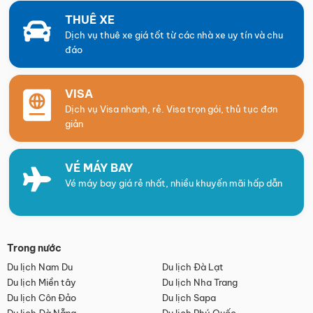
THUÊ XE
Dịch vụ thuê xe giá tốt từ các nhà xe uy tín và chu
đáo
VISA
Dịch vụ Visa nhanh, rẻ. Visa trọn gói, thủ tục đơn
giản
VÉ MÁY BAY
Vé máy bay giá rẻ nhất, nhiều khuyến mãi hấp dẫn
Trong nước
Du lịch Nam Du
Du lịch Đà Lạt
Du lịch Miền tây
Du lịch Nha Trang
Du lịch Côn Đảo
Du lịch Sapa