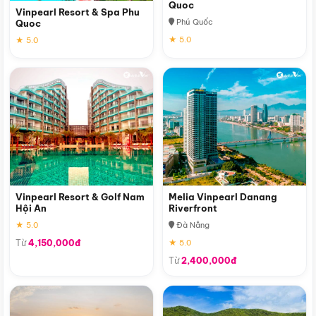
Quoc
Vinpearl Resort & Spa Phu
Phú Quốc
Quoc
★ 5.0
★ 5.0
Vinpearl Resort & Golf Nam
Melia Vinpearl Danang
Hội An
Riverfront
★ 5.0
Đà Nẵng
Từ
4,150,000đ
★ 5.0
Từ
2,400,000đ