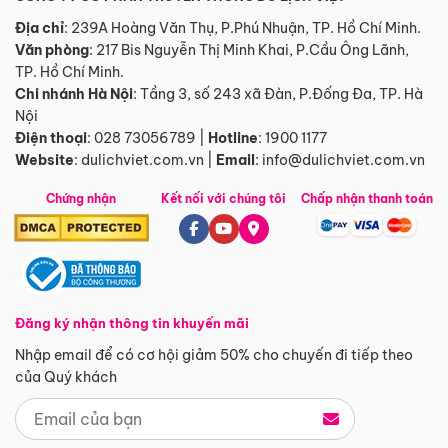
Địa chỉ
: 239A Hoàng Văn Thụ, P.Phú Nhuận, TP. Hồ Chí Minh.
Văn phòng
:
217 Bis Nguyễn Thị Minh Khai, P.Cầu Ông Lãnh,
TP. Hồ Chí Minh.
Chi nhánh Hà Nội
:
Tầng 3, số 243 xã Đàn, P.Đống Đa, TP. Hà
Nội
Điện thoại
:
028 73056789
|
Hotline
:
1900 1177
Website
:
dulichviet.com.vn
|
Email
:
info@dulichviet.com.vn
Chứng nhận
Kết nối với chúng tôi
Chấp nhận thanh toán
Đăng ký nhận thông tin khuyến mãi
Nhập email để có cơ hội giảm 50% cho chuyến đi tiếp theo
của Quý khách