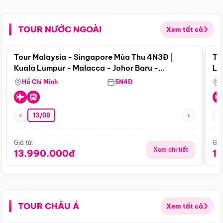
TOUR NƯỚC NGOÀI
Xem tất cả
Điểm nổi bật
Tour Malaysia - Singapore Mùa Thu 4N3Đ |
To
Kuala Lumpur - Malacca - Johor Baru -
Lử
Singapore
Hồ Chí Minh
5N4Đ
13/08
Giá từ:
Giá
Xem chi tiết
13.990.000đ
1
TOUR CHÂU Á
Xem tất cả
Điểm nổi bật