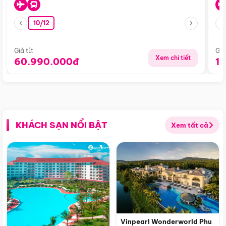
10/12
Giá từ:
Giá
Xem chi tiết
60.990.000đ
1
KHÁCH SẠN NỔI BẬT
Xem tất cả
Vinpearl Wonderworld Phu