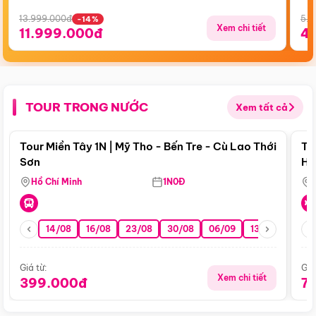
13.999.000đ
5.5
-14%
Xem chi tiết
11.999.000đ
4
TOUR TRONG NƯỚC
Xem tất cả
Điểm nổi bật
Tour Miền Tây 1N | Mỹ Tho - Bến Tre - Cù Lao Thới
To
Sơn
Hu
Hồ Chí Minh
1N0Đ
14/08
16/08
23/08
30/08
06/09
13/09
20/0
Giá từ:
Giá
Xem chi tiết
399.000đ
7