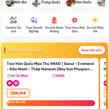
Nội địa
Trung Quốc
Hàn Quốc
N
Combo Du
Tour Doanh
Du lịch Hành
Tour Hoa Anh
Du lịch Mùa
D
lịch
Nghiệp
Hương
Đào
Hè
TOUR GIỜ CHÓT
Xem tất cả
Điểm nổi bật
Còn
17 ngày 22:31:38
Cò
Tour Hàn Quốc Mùa Thu 5N4Đ | Seoul - Everland
To
- Đảo Nami - Tháp Namsan (Bay Sun Phuquoc
Hò
Bay Sun Phuquoc Airways
Tặ
Airways)
Aq
Hồ Chí Minh
5N4Đ
26/08
‹
Còn 10 chỗ
Còn 10 chỗ
C
C