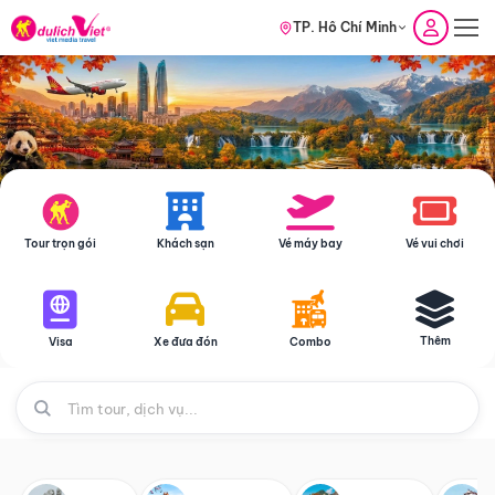
TP. Hồ Chí Minh
Tour trọn gói
Khách sạn
Vé máy bay
Vé vui chơi
Thêm
Visa
Xe đưa đón
Combo