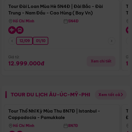
Tour Đài Loan Mùa Hè 5N4Đ | Đài Bắc - Đài
To
Trung - Nam Đầu - Cao Hùng ( Bay Vn)
Tr
Hồ Chí Minh
5N4Đ
12/09
01/10
Giá từ:
Giá
Xem chi tiết
12.999.000đ
1
TOUR DU LỊCH ÂU-ÚC-MỸ-PHI
Xem tất cả
Điểm nổi bật
Tour Thổ Nhĩ Kỳ Mùa Thu 8N7Đ | Istanbul -
To
Cappadocia - Pamukkale
Đế
Hồ Chí Minh
8N7Đ