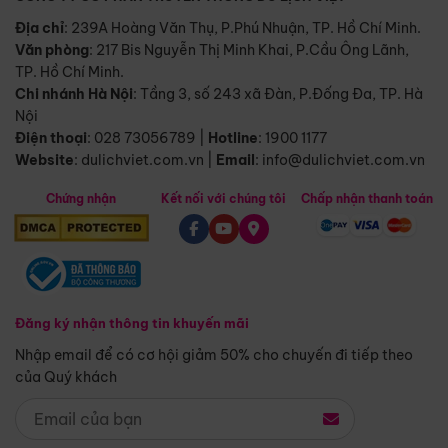
Địa chỉ
: 239A Hoàng Văn Thụ, P.Phú Nhuận, TP. Hồ Chí Minh.
Văn phòng
:
217 Bis Nguyễn Thị Minh Khai, P.Cầu Ông Lãnh,
TP. Hồ Chí Minh.
Chi nhánh Hà Nội
:
Tầng 3, số 243 xã Đàn, P.Đống Đa, TP. Hà
Nội
Điện thoại
:
028 73056789
|
Hotline
:
1900 1177
Website
:
dulichviet.com.vn
|
Email
:
info@dulichviet.com.vn
Chứng nhận
Kết nối với chúng tôi
Chấp nhận thanh toán
Đăng ký nhận thông tin khuyến mãi
Nhập email để có cơ hội giảm 50% cho chuyến đi tiếp theo
của Quý khách