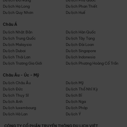
Du lịch Đà Nẵng
Du lịch Phú Quốc
Du lịch Hạ Long
Du lịch Phan Thiết
Du lịch Quy Nhơn
Du lịch Huế
Châu Á
Du lịch Nhật Bản
Du lịch Hàn Quốc
Du lịch Trung Quốc
Du lịch Tây Tạng
Du lịch Malaysia
Du lịch Đài Loan
Du lịch Dubai
Du lịch Singapore
Du lịch Thái Lan
Du lịch Indonesia
Du lịch Trương Gia Giới
Du lịch Phượng Hoàng Cổ Trấn
Châu Âu - Úc - Mỹ
Du lịch Châu Âu
Du lịch Mỹ
Du lịch Đức
Du lịch Thổ Nhĩ Kỳ
Du lịch Thụy Sĩ
Du lịch Bỉ
Du lịch Anh
Du lịch Nga
Du lịch luxembourg
Du lịch Pháp
Du lịch Hà Lan
Du lịch Ý
CÔNG TY CỔ PHẦN TRUYỀN THÔNG DU LỊCH VIỆT