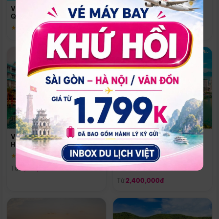
Quoc
Vinpearl Resort & Spa Phu
Phú Quốc
Quoc
★ 5.0
★ 5.0
Vinpearl Resort & Golf Nam
Melia Vinpearl Danang
Hội An
Riverfront
★ 5.0
Đà Nẵng
Từ
4,150,000đ
★ 5.0
Từ
2,400,000đ