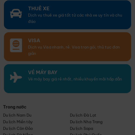
THUÊ XE
Dịch vụ thuê xe giá tốt từ các nhà xe uy tín và chu
đáo
VISA
Dịch vụ Visa nhanh, rẻ. Visa trọn gói, thủ tục đơn
giản
VÉ MÁY BAY
Vé máy bay giá rẻ nhất, nhiều khuyến mãi hấp dẫn
Trong nước
Du lịch Nam Du
Du lịch Đà Lạt
Du lịch Miền tây
Du lịch Nha Trang
Du lịch Côn Đảo
Du lịch Sapa