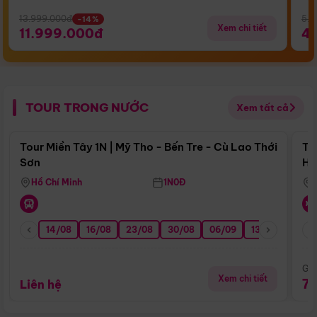
13.999.000đ
5.5
-14%
Xem chi tiết
11.999.000đ
4
TOUR TRONG NƯỚC
Xem tất cả
Điểm nổi bật
Tour Miền Tây 1N | Mỹ Tho - Bến Tre - Cù Lao Thới
To
Sơn
Hu
Hồ Chí Minh
1N0Đ
14/08
16/08
23/08
30/08
06/09
13/09
20/0
Giá
Xem chi tiết
7
Liên hệ