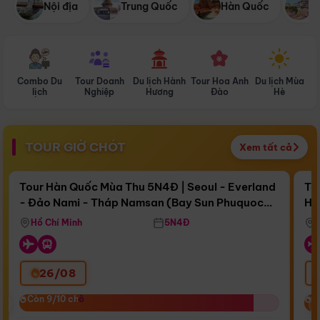
Nội địa
Trung Quốc
Hàn Quốc
N
Combo Du
Tour Doanh
Du lịch Hành
Tour Hoa Anh
Du lịch Mùa
D
lịch
Nghiệp
Hương
Đào
Hè
TOUR GIỜ CHÓT
Xem tất cả
Điểm nổi bật
Còn
16 ngày 08:50:28
Cò
Tour Hàn Quốc Mùa Thu 5N4Đ | Seoul - Everland
To
- Đảo Nami - Tháp Namsan (Bay Sun Phuquoc
Hò
Bay Sun Phuquoc Airways
Tặ
Airways)
Aq
Hồ Chí Minh
5N4Đ
26/08
‹
Còn 9/10 chỗ
Còn 9/10 chỗ
C
C