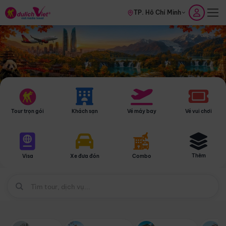
TP. Hồ Chí Minh
Tour trọn gói
Khách sạn
Vé máy bay
Vé vui chơi
Thêm
Visa
Xe đưa đón
Combo