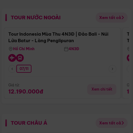
TOUR NƯỚC NGOÀI
Xem tất cả
Điểm nổi bật
Tour Indonesia Mùa Thu 4N3Đ | Đảo Bali - Núi
To
Lửa Batur - Làng Penglipuran
Tr
Hồ Chí Minh
4N3Đ
07/11
Giá từ:
Giá
Xem chi tiết
12.190.000đ
1
TOUR CHÂU Á
Xem tất cả
Điểm nổi bật