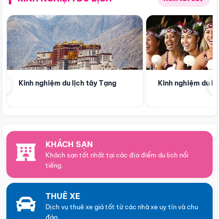
‹
Kinh nghiệm du lịch tây Tạng
Kinh nghiệm du l
KHÁCH SẠN
Khách sạn tốt nhất tại các địa điểm du lịch nổi
tiếng.
THUÊ XE
Dịch vụ thuê xe giá tốt từ các nhà xe uy tín và chu
đáo