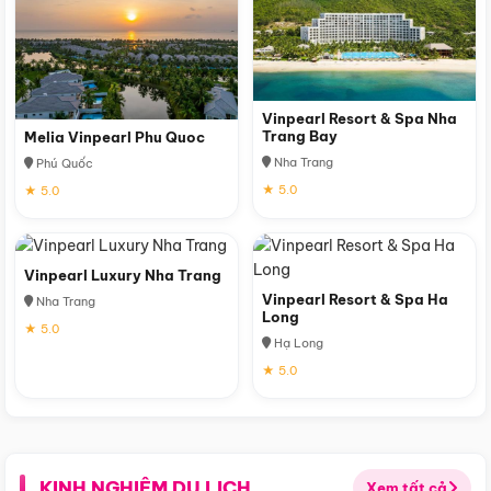
Vinpearl Resort & Spa Nha
Trang Bay
Melia Vinpearl Phu Quoc
Nha Trang
Phú Quốc
★ 5.0
★ 5.0
Vinpearl Luxury Nha Trang
Vinpearl Resort & Spa Ha
Nha Trang
Long
★ 5.0
Hạ Long
★ 5.0
KINH NGHIỆM DU LỊCH
Xem tất cả