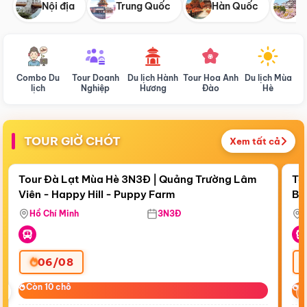
Nội địa
Trung Quốc
Hàn Quốc
N
Combo Du
Tour Doanh
Du lịch Hành
Tour Hoa Anh
Du lịch Mùa
D
lịch
Nghiệp
Hương
Đào
Hè
TOUR GIỜ CHÓT
Xem tất cả
Điểm nổi bật
Còn
18:30:49
Cò
Tour Đà Lạt Mùa Hè 3N3Đ | Quảng Trường Lâm
To
Viên - Happy Hill - Puppy Farm
Bế
Ma
Hồ Chí Minh
3N3Đ
06/08
‹
Còn 10 chỗ
Còn 10 chỗ
C
C