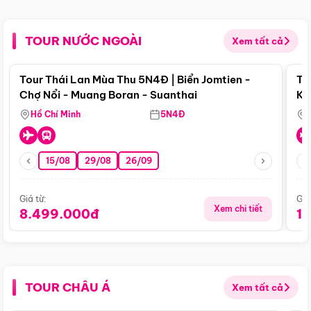
TOUR NƯỚC NGOÀI
Xem tất cả
Điểm nổi bật
Tour Thái Lan Mùa Thu 5N4Đ | Biển Jomtien -
To
Chợ Nổi - Muang Boran - Suanthai
Ku
Si
Hồ Chí Minh
5N4Đ
15/08
29/08
26/09
Giá từ:
Giá
Xem chi tiết
8.499.000đ
1
TOUR CHÂU Á
Xem tất cả
Điểm nổi bật