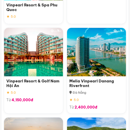
Vinpearl Resort & Spa Phu
Quoc
★ 5.0
Vinpearl Resort & Golf Nam
Melia Vinpearl Danang
Hội An
Riverfront
★ 5.0
Đà Nẵng
Từ
4,150,000đ
★ 5.0
Từ
2,400,000đ