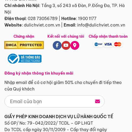
Chi nhánh Hà Nội
:
Tầng 3, số 243 xã Đàn, P.Đống Đa, TP. Hà
Nội
Điện thoại
:
028 73056789
|
Hotline
:
1900 1177
Website
:
dulichviet.com.vn
|
Email
:
info@dulichviet.com.vn
Chứng nhận
Kết nối với chúng tôi
Chấp nhận thanh toán
Đăng ký nhận thông tin khuyến mãi
Nhập email để có cơ hội giảm 50% cho chuyến đi tiếp theo
của Quý khách
GIẤY PHÉP KINH DOANH DỊCH VỤ LỮ HÀNH QUỐC TẾ
Số GP/ No: 79-042/2022/ TCDL – GP LHQT
Do TCDL cấp ngày 30/11/2009 - Cấp thay đổi ngày