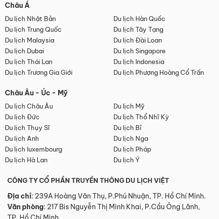
Châu Á
Du lịch Nhật Bản
Du lịch Hàn Quốc
Du lịch Trung Quốc
Du lịch Tây Tạng
Du lịch Malaysia
Du lịch Đài Loan
Du lịch Dubai
Du lịch Singapore
Du lịch Thái Lan
Du lịch Indonesia
Du lịch Trương Gia Giới
Du lịch Phượng Hoàng Cổ Trấn
Châu Âu - Úc - Mỹ
Du lịch Châu Âu
Du lịch Mỹ
Du lịch Đức
Du lịch Thổ Nhĩ Kỳ
Du lịch Thụy Sĩ
Du lịch Bỉ
Du lịch Anh
Du lịch Nga
Du lịch luxembourg
Du lịch Pháp
Du lịch Hà Lan
Du lịch Ý
CÔNG TY CỔ PHẦN TRUYỀN THÔNG DU LỊCH VIỆT
Địa chỉ
: 239A Hoàng Văn Thụ, P.Phú Nhuận, TP. Hồ Chí Minh.
Văn phòng
:
217 Bis Nguyễn Thị Minh Khai, P.Cầu Ông Lãnh,
TP. Hồ Chí Minh.