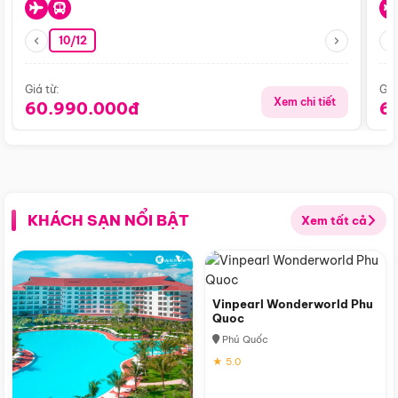
10/12
Giá từ:
Giá
Xem chi tiết
60.990.000đ
6
KHÁCH SẠN NỔI BẬT
Xem tất cả
Vinpearl Wonderworld Phu
Quoc
Phú Quốc
★ 5.0