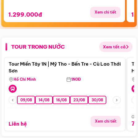
Xem chi tiết
1.299.000đ
1.
TOUR TRONG NƯỚC
Xem tất cả
Điểm nổi bật
Tour Miền Tây 1N | Mỹ Tho - Bến Tre - Cù Lao Thới
To
Sơn
Hu
Hồ Chí Minh
1N0Đ
09/08
14/08
16/08
23/08
30/08
Giá
Xem chi tiết
7
Liên hệ