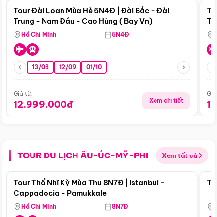
Tour Đài Loan Mùa Hè 5N4Đ | Đài Bắc - Đài
To
Trung - Nam Đầu - Cao Hùng ( Bay Vn)
Tr
Hồ Chí Minh
5N4Đ
13/08
12/09
01/10
Giá từ:
Giá
Xem chi tiết
12.999.000đ
1
TOUR DU LỊCH ÂU-ÚC-MỸ-PHI
Xem tất cả
Điểm nổi bật
Tour Thổ Nhĩ Kỳ Mùa Thu 8N7Đ | Istanbul -
To
Cappadocia - Pamukkale
Hồ Chí Minh
8N7Đ