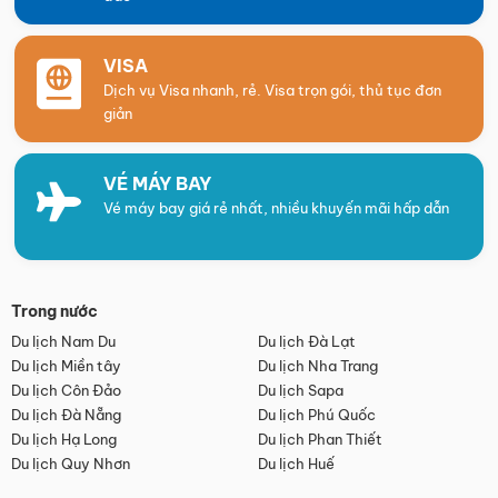
VISA
Dịch vụ Visa nhanh, rẻ. Visa trọn gói, thủ tục đơn
giản
VÉ MÁY BAY
Vé máy bay giá rẻ nhất, nhiều khuyến mãi hấp dẫn
Trong nước
Du lịch Nam Du
Du lịch Đà Lạt
Du lịch Miền tây
Du lịch Nha Trang
Du lịch Côn Đảo
Du lịch Sapa
Du lịch Đà Nẵng
Du lịch Phú Quốc
Du lịch Hạ Long
Du lịch Phan Thiết
Du lịch Quy Nhơn
Du lịch Huế