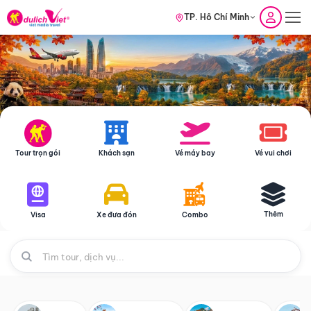
TP. Hồ Chí Minh
Tour trọn gói
Khách sạn
Vé máy bay
Vé vui chơi
Thêm
Visa
Xe đưa đón
Combo