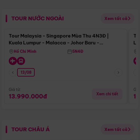
TOUR NƯỚC NGOÀI
Xem tất cả
Điểm nổi bật
Tour Malaysia - Singapore Mùa Thu 4N3Đ |
To
Kuala Lumpur - Malacca - Johor Baru -
Lử
Singapore
Hồ Chí Minh
5N4Đ
13/08
Giá từ:
Giá
Xem chi tiết
13.990.000đ
1
TOUR CHÂU Á
Xem tất cả
Điểm nổi bật