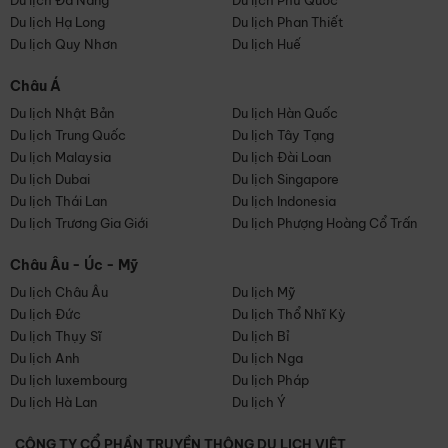
Du lịch Đà Nẵng
Du lịch Phú Quốc
Du lịch Hạ Long
Du lịch Phan Thiết
Du lịch Quy Nhơn
Du lịch Huế
Châu Á
Du lịch Nhật Bản
Du lịch Hàn Quốc
Du lịch Trung Quốc
Du lịch Tây Tạng
Du lịch Malaysia
Du lịch Đài Loan
Du lịch Dubai
Du lịch Singapore
Du lịch Thái Lan
Du lịch Indonesia
Du lịch Trương Gia Giới
Du lịch Phượng Hoàng Cổ Trấn
Châu Âu - Úc - Mỹ
Du lịch Châu Âu
Du lịch Mỹ
Du lịch Đức
Du lịch Thổ Nhĩ Kỳ
Du lịch Thụy Sĩ
Du lịch Bỉ
Du lịch Anh
Du lịch Nga
Du lịch luxembourg
Du lịch Pháp
Du lịch Hà Lan
Du lịch Ý
CÔNG TY CỔ PHẦN TRUYỀN THÔNG DU LỊCH VIỆT