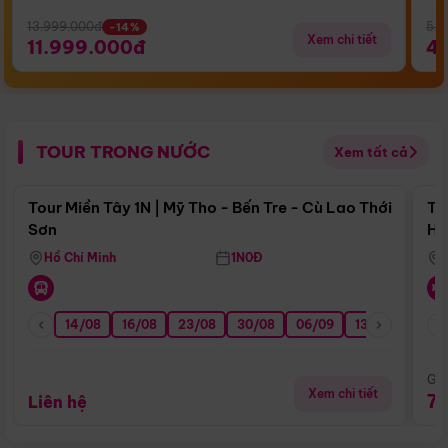
13.999.000đ
5.5
-14%
Xem chi tiết
11.999.000đ
4
TOUR TRONG NƯỚC
Xem tất cả
Điểm nổi bật
Tour Miền Tây 1N | Mỹ Tho - Bến Tre - Cù Lao Thới
To
Sơn
Hu
Hồ Chí Minh
1N0Đ
14/08
16/08
23/08
30/08
06/09
13/09
20/0
Giá
Xem chi tiết
7
Liên hệ