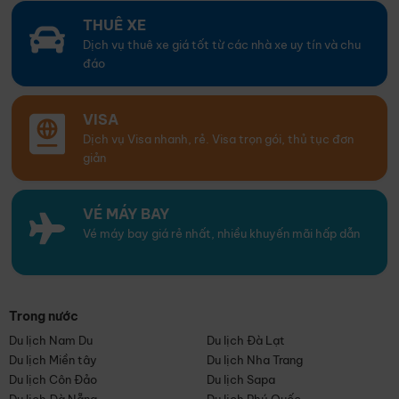
THUÊ XE
Dịch vụ thuê xe giá tốt từ các nhà xe uy tín và chu
đáo
VISA
Dịch vụ Visa nhanh, rẻ. Visa trọn gói, thủ tục đơn
giản
VÉ MÁY BAY
Vé máy bay giá rẻ nhất, nhiều khuyến mãi hấp dẫn
Trong nước
Du lịch Nam Du
Du lịch Đà Lạt
Du lịch Miền tây
Du lịch Nha Trang
Du lịch Côn Đảo
Du lịch Sapa