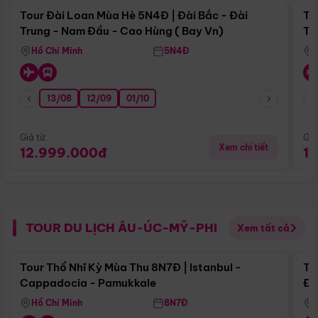
Tour Đài Loan Mùa Hè 5N4Đ | Đài Bắc - Đài
To
Trung - Nam Đầu - Cao Hùng ( Bay Vn)
Tr
Hồ Chí Minh
5N4Đ
13/08
12/09
01/10
Giá từ:
Giá
Xem chi tiết
12.999.000đ
1
TOUR DU LỊCH ÂU-ÚC-MỸ-PHI
Xem tất cả
Điểm nổi bật
Tour Thổ Nhĩ Kỳ Mùa Thu 8N7Đ | Istanbul -
To
Cappadocia - Pamukkale
Đế
Hồ Chí Minh
8N7Đ