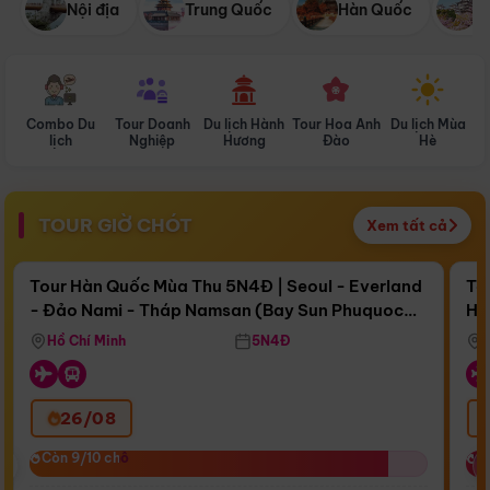
Nội địa
Trung Quốc
Hàn Quốc
N
Combo Du
Tour Doanh
Du lịch Hành
Tour Hoa Anh
Du lịch Mùa
D
lịch
Nghiệp
Hương
Đào
Hè
TOUR GIỜ CHÓT
Xem tất cả
Điểm nổi bật
Còn
17 ngày 12:17:39
Cò
Tour Hàn Quốc Mùa Thu 5N4Đ | Seoul - Everland
To
- Đảo Nami - Tháp Namsan (Bay Sun Phuquoc
Hò
Bay Sun Phuquoc Airways
Tặ
Airways)
Aq
Hồ Chí Minh
5N4Đ
26/08
‹
Còn 9/10 chỗ
Còn 9/10 chỗ
C
C