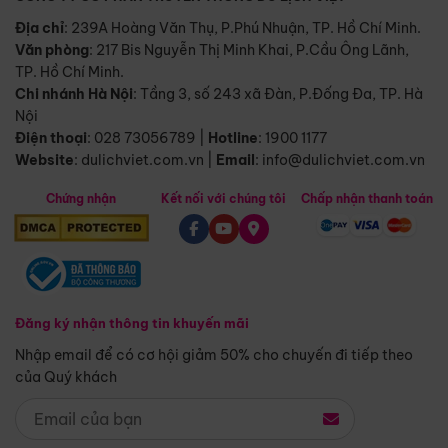
Địa chỉ
: 239A Hoàng Văn Thụ, P.Phú Nhuận, TP. Hồ Chí Minh.
Văn phòng
:
217 Bis Nguyễn Thị Minh Khai, P.Cầu Ông Lãnh,
TP. Hồ Chí Minh.
Chi nhánh Hà Nội
:
Tầng 3, số 243 xã Đàn, P.Đống Đa, TP. Hà
Nội
Điện thoại
:
028 73056789
|
Hotline
:
1900 1177
Website
:
dulichviet.com.vn
|
Email
:
info@dulichviet.com.vn
Chứng nhận
Kết nối với chúng tôi
Chấp nhận thanh toán
Đăng ký nhận thông tin khuyến mãi
Nhập email để có cơ hội giảm 50% cho chuyến đi tiếp theo
của Quý khách