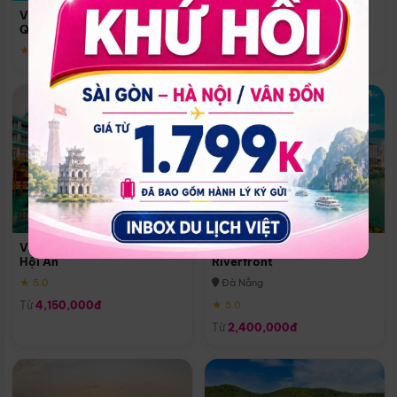
Quoc
Vinpearl Resort & Spa Phu
Phú Quốc
Quoc
★ 5.0
★ 5.0
Vinpearl Resort & Golf Nam
Melia Vinpearl Danang
Hội An
Riverfront
★ 5.0
Đà Nẵng
Từ
4,150,000đ
★ 5.0
Từ
2,400,000đ