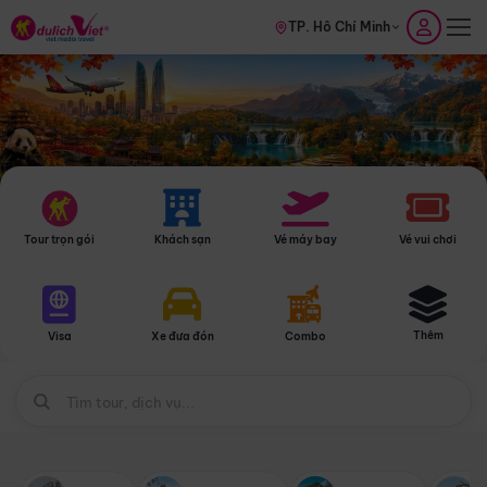
TP. Hồ Chí Minh
Tour trọn gói
Khách sạn
Vé máy bay
Vé vui chơi
Thêm
Visa
Xe đưa đón
Combo