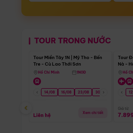
TOUR TRONG NƯỚC
Điểm nổi bật
Tour Miền Tây 1N | Mỹ Tho - Bến
Tour Đ
Tre - Cù Lao Thới Sơn
Nà - H
Nha
Hồ Chí Minh
1N0Đ
Hồ Ch
14/08
16/08
23/08
30/08
06/09
12
1
‹
Giá từ:
Xem chi tiết
7.89
Liên hệ