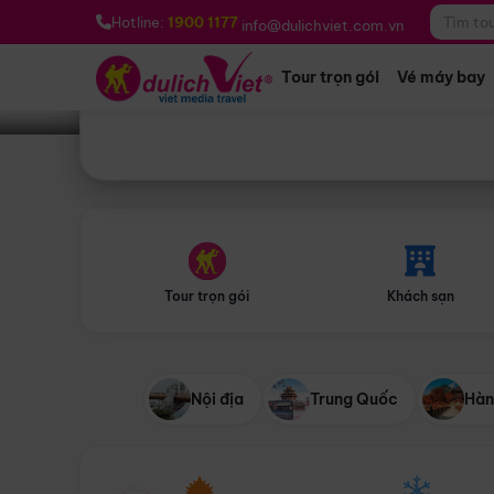
Bạn muốn đi đâu?
*
Hotline:
1900 1177
info@dulichviet.com.vn
Tour trọn gói
Vé máy bay
Tour trọn gói
Khách sạn
Nội địa
Trung Quốc
Hàn