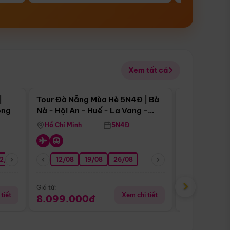
Xem tất cả
 bật
Điểm nổi bật
|
Tour Đà Nẵng Mùa Hè 5N4Đ | Bà
Tour Đà Nẵn
ong
Nà - Hội An - Huế - La Vang -
Nà - Hội An
Động Thiên Đường
Nha
Hồ Chí Minh
5N4Đ
Hồ Chí Minh
2/08
26/08
05/09
12/08
19/08
09/09
26/08
12/09
13/08
›
Giá từ:
Giá từ:
tiết
Xem chi tiết
8.099.000đ
6.899.00