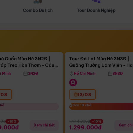
Tour Doanh Nghiệp
Du lịch Hành Hương
Điểm nổi bật
Điểm nổi
ngày 12:28:32
Còn
04 ngày 12:28:32
hú Quốc Mùa Hè 3N2Đ |
Tour Đà Lạt Mùa Hè 3N3Đ |
áp Treo Hòn Thơm - Cầu
Quảng Trường Lâm Viên - H
áp Treo Hòn Thơm
Công Viên Nước Aquatopia
Hill - Puppy Farm
í Minh
3N2Đ
Hồ Chí Minh
3N3Đ
/08
13/08
chỗ
chỗ
Còn 10 chỗ
Còn 10 chỗ
00đ
1.444.000đ
-10%
-10%
Xem chi tiết
Xem chi 
9.000đ
1.299.000đ