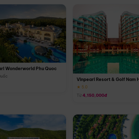
arl Wonderworld Phu Quoc
Quốc
Vinpearl Resort & Golf Nam 
★ 5.0
Từ
4,150,000đ