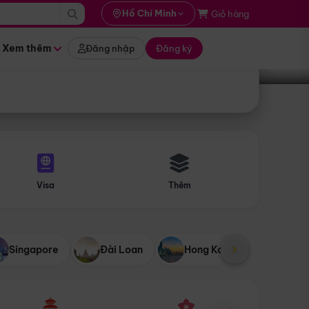
i hành
Hồ Chí Minh
Giỏ hàng
Tìm tour
tháng nào
Xem thêm
Đăng nhập
Đăng ký
Visa
Thêm
Singapore
Đài Loan
Hong Kong
Mỹ