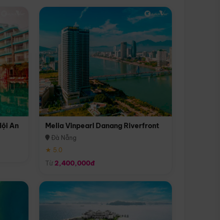
Hội An
Melia Vinpearl Danang Riverfront
Đà Nẵng
★ 5.0
Từ
2,400,000đ