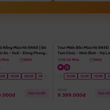
Điểm nổi bật
Điểm nổi
à Nẵng Mùa Hè 5N4Đ | Bà
Tour Miền Bắc Mùa Hè 5N4Đ 
ội An - Huế - Động Phong
Tam Chúc - Ninh Bình - Hạ L
í Minh
5N4Đ
Hồ Chí Minh
5N4Đ
/08
3/09
19/08
20/09
26/08
27/09
09/09
16/09
12/08
23/09
15/08
30/09
19/08
07/10
2
Giá từ:
Xem chi tiết
Xem chi 
9.000đ
9.399.000đ