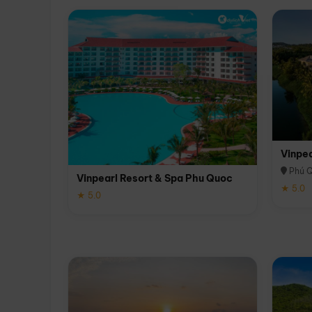
Vinpe
Phú 
Vinpearl Resort & Spa Phu Quoc
★ 5.0
★ 5.0