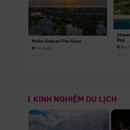
Vinpea
Bay
Melia Vinpearl Phu Quoc
Nha T
Phú Quốc
★ 5.0
★ 5.0
KINH NGHIỆM DU LỊCH