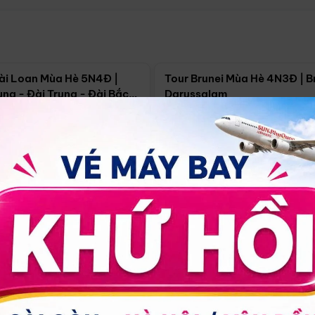
Điểm nổi bật
Điểm nổi
ài Loan Mùa Hè 5N4Đ |
Tour Brunei Mùa Hè 4N3Đ | B
ng - Đài Trung - Đài Bắc
Darussalam
j)
í Minh
5N4Đ
Hồ Chí Minh
4N3Đ
4/09
18/09
30/08
17/09
24/09
Giá từ:
Xem chi tiết
Xem chi 
90.000đ
14.499.000đ