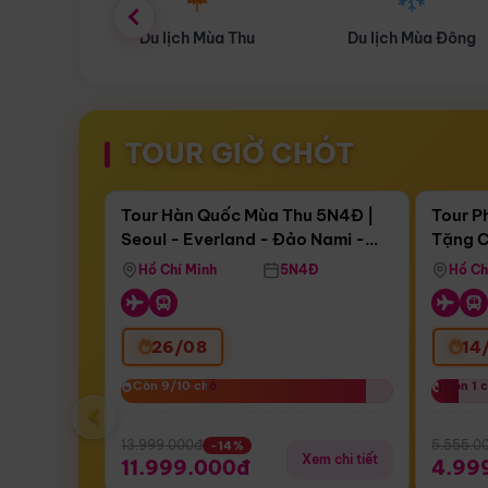
ùa Thu
Du lịch Mùa Đông
Combo Du lịch
TOUR GIỜ CHÓT
Điểm nổi bật
Còn
17 ngày 12:28:32
Còn
05 
Tour Hàn Quốc Mùa Thu 5N4Đ |
Tour P
Seoul - Everland - Đảo Nami -
Tặng C
Bay Sun Phuquoc Airways
Tặng C
Tháp Namsan (Bay Sun Phuquoc
Hôn - 
Hồ Chí Minh
5N4Đ
Hồ Ch
Airways)
26/08
14
Còn 9/10 chỗ
Còn 9/10 chỗ
Còn 1 
Còn 1 
‹
13.999.000đ
5.555.0
-14%
Xem chi tiết
11.999.000đ
4.99