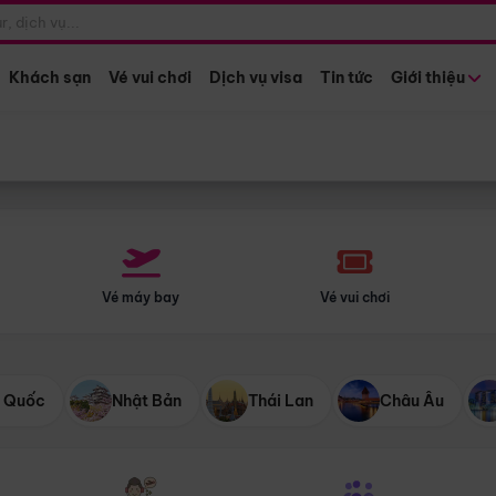
Điểm khởi hành
Tháng khở
Hồ Chí Minh
Bất kỳ 
Khách sạn
Vé vui chơi
Dịch vụ visa
Tin tức
Giới thiệu
Vé máy bay
Vé vui chơi
 Quốc
Nhật Bản
Thái Lan
Châu Âu