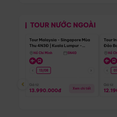
TOUR NƯỚC NGOÀI
Điểm nổi bật
Tour Malaysia - Singapore Mùa
Tour I
Thu 4N3Đ | Kuala Lumpur -
Đảo Ba
Malacca - Johor Baru -
Pengli
Hồ Chí Minh
5N4Đ
Hồ Ch
Singapore
13/08
07
‹
Giá từ:
Giá từ:
Xem chi tiết
13.990.000đ
12.1