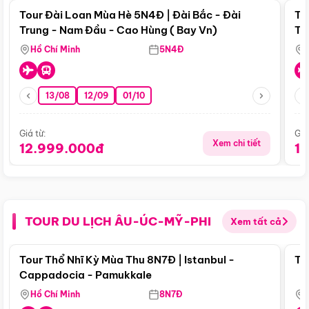
Tour Đài Loan Mùa Hè 5N4Đ | Đài Bắc - Đài
To
Trung - Nam Đầu - Cao Hùng ( Bay Vn)
Tr
Hồ Chí Minh
5N4Đ
13/08
12/09
01/10
Giá từ:
Giá
Xem chi tiết
12.999.000đ
1
TOUR DU LỊCH ÂU-ÚC-MỸ-PHI
Xem tất cả
Điểm nổi bật
Tour Thổ Nhĩ Kỳ Mùa Thu 8N7Đ | Istanbul -
To
Cappadocia - Pamukkale
Hồ Chí Minh
8N7Đ