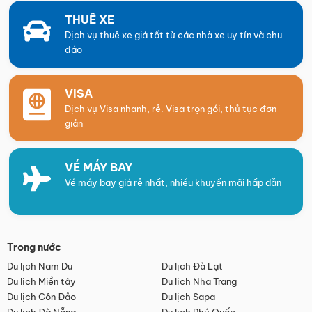
THUÊ XE
Dịch vụ thuê xe giá tốt từ các nhà xe uy tín và chu
đáo
VISA
Dịch vụ Visa nhanh, rẻ. Visa trọn gói, thủ tục đơn
giản
VÉ MÁY BAY
Vé máy bay giá rẻ nhất, nhiều khuyến mãi hấp dẫn
Trong nước
Du lịch Nam Du
Du lịch Đà Lạt
Du lịch Miền tây
Du lịch Nha Trang
Du lịch Côn Đảo
Du lịch Sapa