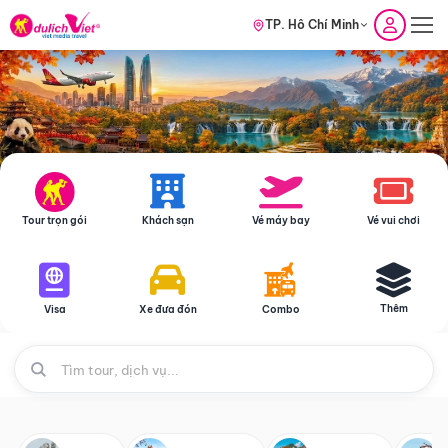
TP. Hồ Chí Minh
Tour trọn gói
Khách sạn
Vé máy bay
Vé vui chơi
Thêm
Visa
Xe đưa đón
Combo