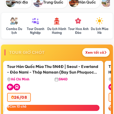
Nội địa
Trung Quốc
Hàn Quốc
N
Combo Du
Tour Doanh
Du lịch Hành
Tour Hoa Anh
Du lịch Mùa
D
lịch
Nghiệp
Hương
Đào
Hè
TOUR GIỜ CHÓT
Xem tất cả
Điểm nổi bật
Còn
19 ngày 03:08:41
Cò
Tour Hàn Quốc Mùa Thu 5N4Đ | Seoul - Everland
To
- Đảo Nami - Tháp Namsan (Bay Sun Phuquoc
Hò
Tặ
Airways)
Aq
Hồ Chí Minh
5N4Đ
26/08
‹
Còn 10 chỗ
Còn 10 chỗ
C
C