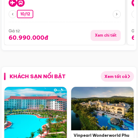
10/12
Giá từ:
Giá
Xem chi tiết
60.990.000đ
6
KHÁCH SẠN NỔI BẬT
Xem tất cả
Vinpearl Wonderworld Phu