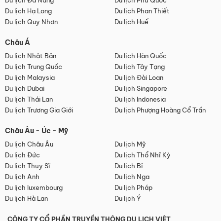
Du lịch Đà Nẵng
Du lịch Phú Quốc
Du lịch Hạ Long
Du lịch Phan Thiết
Du lịch Quy Nhơn
Du lịch Huế
Châu Á
Du lịch Nhật Bản
Du lịch Hàn Quốc
Du lịch Trung Quốc
Du lịch Tây Tạng
Du lịch Malaysia
Du lịch Đài Loan
Du lịch Dubai
Du lịch Singapore
Du lịch Thái Lan
Du lịch Indonesia
Du lịch Trương Gia Giới
Du lịch Phượng Hoàng Cổ Trấn
Châu Âu - Úc - Mỹ
Du lịch Châu Âu
Du lịch Mỹ
Du lịch Đức
Du lịch Thổ Nhĩ Kỳ
Du lịch Thụy Sĩ
Du lịch Bỉ
Du lịch Anh
Du lịch Nga
Du lịch luxembourg
Du lịch Pháp
Du lịch Hà Lan
Du lịch Ý
CÔNG TY CỔ PHẦN TRUYỀN THÔNG DU LỊCH VIỆT