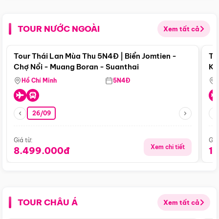
TOUR NƯỚC NGOÀI
Xem tất cả
Điểm nổi bật
Tour Thái Lan Mùa Thu 5N4Đ | Biển Jomtien -
To
Chợ Nổi - Muang Boran - Suanthai
Ku
Si
Hồ Chí Minh
5N4Đ
26/09
Giá từ:
Giá
Xem chi tiết
8.499.000đ
1
TOUR CHÂU Á
Xem tất cả
Điểm nổi bật