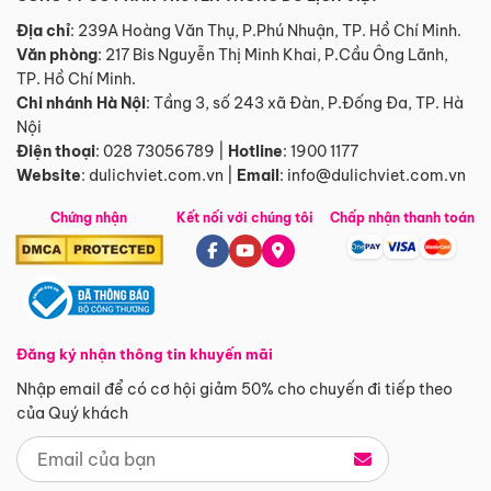
Địa chỉ
: 239A Hoàng Văn Thụ, P.Phú Nhuận, TP. Hồ Chí Minh.
Văn phòng
:
217 Bis Nguyễn Thị Minh Khai, P.Cầu Ông Lãnh,
TP. Hồ Chí Minh.
Chi nhánh Hà Nội
:
Tầng 3, số 243 xã Đàn, P.Đống Đa, TP. Hà
Nội
Điện thoại
:
028 73056789
|
Hotline
:
1900 1177
Website
:
dulichviet.com.vn
|
Email
:
info@dulichviet.com.vn
Chứng nhận
Kết nối với chúng tôi
Chấp nhận thanh toán
Đăng ký nhận thông tin khuyến mãi
Nhập email để có cơ hội giảm 50% cho chuyến đi tiếp theo
của Quý khách