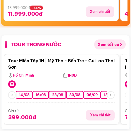
13.999.000đ
-14%
Xem chi tiết
11.999.000đ
4
TOUR TRONG NƯỚC
Xem tất cả
Điểm nổi bật
Tour Miền Tây 1N | Mỹ Tho - Bến Tre - Cù Lao Thới
To
Sơn
Hu
Hồ Chí Minh
1N0Đ
14/08
16/08
23/08
30/08
06/09
13/09
20/0
Giá từ:
Giá
Xem chi tiết
399.000đ
7