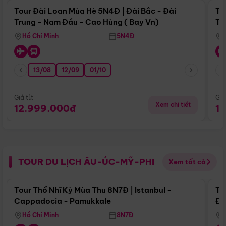
Tour Đài Loan Mùa Hè 5N4Đ | Đài Bắc - Đài
To
Trung - Nam Đầu - Cao Hùng ( Bay Vn)
Tr
Hồ Chí Minh
5N4Đ
13/08
12/09
01/10
Giá từ:
Giá
Xem chi tiết
12.999.000đ
1
TOUR DU LỊCH ÂU-ÚC-MỸ-PHI
Xem tất cả
Điểm nổi bật
Tour Thổ Nhĩ Kỳ Mùa Thu 8N7Đ | Istanbul -
To
Cappadocia - Pamukkale
Đế
Hồ Chí Minh
8N7Đ