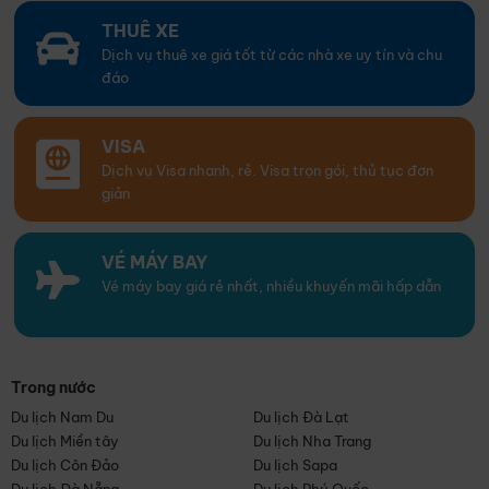
THUÊ XE
Dịch vụ thuê xe giá tốt từ các nhà xe uy tín và chu
đáo
VISA
Dịch vụ Visa nhanh, rẻ. Visa trọn gói, thủ tục đơn
giản
VÉ MÁY BAY
Vé máy bay giá rẻ nhất, nhiều khuyến mãi hấp dẫn
Trong nước
Du lịch Nam Du
Du lịch Đà Lạt
Du lịch Miền tây
Du lịch Nha Trang
Du lịch Côn Đảo
Du lịch Sapa