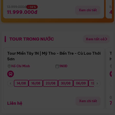
13.999.000đ
5.5
-14%
Xem chi tiết
11.999.000đ
4
TOUR TRONG NƯỚC
Xem tất cả
Điểm nổi bật
Tour Miền Tây 1N | Mỹ Tho - Bến Tre - Cù Lao Thới
To
Sơn
Hu
Hồ Chí Minh
1N0Đ
14/08
16/08
23/08
30/08
06/09
13/09
20/0
Giá
Xem chi tiết
7
Liên hệ