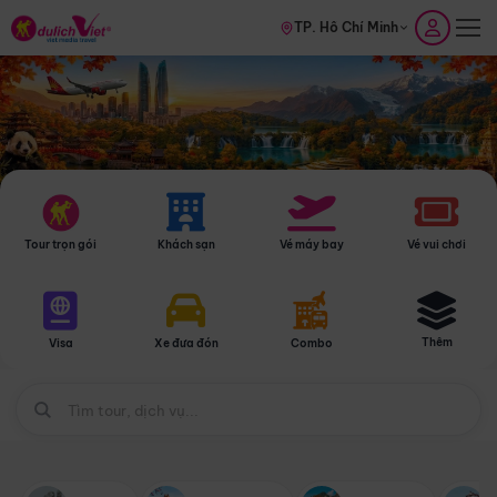
TP. Hồ Chí Minh
Tour trọn gói
Khách sạn
Vé máy bay
Vé vui chơi
Thêm
Visa
Xe đưa đón
Combo