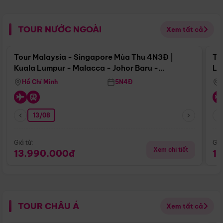
TOUR NƯỚC NGOÀI
Xem tất cả
Điểm nổi bật
Tour Malaysia - Singapore Mùa Thu 4N3Đ |
To
Kuala Lumpur - Malacca - Johor Baru -
Lử
Singapore
Hồ Chí Minh
5N4Đ
13/08
Giá từ:
Giá
Xem chi tiết
13.990.000đ
1
TOUR CHÂU Á
Xem tất cả
Điểm nổi bật