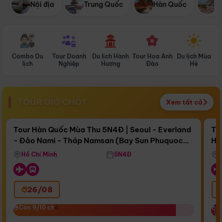
Nội địa
Trung Quốc
Hàn Quốc
N
Combo Du
Tour Doanh
Du lịch Hành
Tour Hoa Anh
Du lịch Mùa
D
lịch
Nghiệp
Hương
Đào
Hè
TOUR GIỜ CHÓT
Xem tất cả
Điểm nổi bật
Còn
17 ngày 12:35:02
Cò
Tour Hàn Quốc Mùa Thu 5N4Đ | Seoul - Everland
To
- Đảo Nami - Tháp Namsan (Bay Sun Phuquoc
Hò
Bay Sun Phuquoc Airways
Tặ
Airways)
Aq
Hồ Chí Minh
5N4Đ
26/08
‹
Còn 9/10 chỗ
Còn 9/10 chỗ
C
C