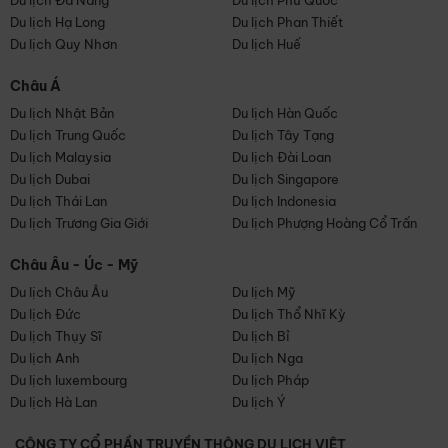
Du lịch Đà Nẵng
Du lịch Phú Quốc
Du lịch Hạ Long
Du lịch Phan Thiết
Du lịch Quy Nhơn
Du lịch Huế
Châu Á
Du lịch Nhật Bản
Du lịch Hàn Quốc
Du lịch Trung Quốc
Du lịch Tây Tạng
Du lịch Malaysia
Du lịch Đài Loan
Du lịch Dubai
Du lịch Singapore
Du lịch Thái Lan
Du lịch Indonesia
Du lịch Trương Gia Giới
Du lịch Phượng Hoàng Cổ Trấn
Châu Âu - Úc - Mỹ
Du lịch Châu Âu
Du lịch Mỹ
Du lịch Đức
Du lịch Thổ Nhĩ Kỳ
Du lịch Thụy Sĩ
Du lịch Bỉ
Du lịch Anh
Du lịch Nga
Du lịch luxembourg
Du lịch Pháp
Du lịch Hà Lan
Du lịch Ý
CÔNG TY CỔ PHẦN TRUYỀN THÔNG DU LỊCH VIỆT