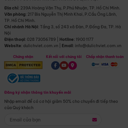
Địa chỉ
: 239A Hoàng Văn Thụ, P.Phú Nhuận, TP. Hồ Chí Minh.
Văn phòng
:
217 Bis Nguyễn Thị Minh Khai, P.Cầu Ông Lãnh,
TP. Hồ Chí Minh.
Chi nhánh Hà Nội
:
Tầng 3, số 243 xã Đàn, P.Đống Đa, TP. Hà
Nội
Điện thoại
:
028 73056789
|
Hotline
:
1900 1177
Website
:
dulichviet.com.vn
|
Email
:
info@dulichviet.com.vn
Chứng nhận
Kết nối với chúng tôi
Chấp nhận thanh toán
Đăng ký nhận thông tin khuyến mãi
Nhập email để có cơ hội giảm 50% cho chuyến đi tiếp theo
của Quý khách