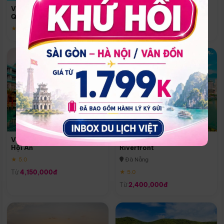
Quoc
Vinpearl Resort & Spa Phu
Phú Quốc
Quoc
★ 5.0
★ 5.0
Vinpearl Resort & Golf Nam
Melia Vinpearl Danang
Hội An
Riverfront
★ 5.0
Đà Nẵng
Từ
4,150,000đ
★ 5.0
Từ
2,400,000đ