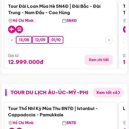
Tour Đài Loan Mùa Hè 5N4Đ | Đài Bắc - Đài
To
Trung - Nam Đầu - Cao Hùng
Tr
Hồ Chí Minh
5N4Đ
13/08
12/09
01/10
Giá từ:
Giá
Xem chi tiết
12.999.000đ
1
TOUR DU LỊCH ÂU-ÚC-MỸ-PHI
Xem tất cả
Điểm nổi bật
Tour Thổ Nhĩ Kỳ Mùa Thu 8N7Đ | Istanbul -
Lo
Cappadocia - Pamukkale
Hồ Chí Minh
8N7Đ