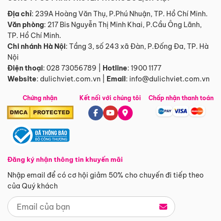
Địa chỉ
: 239A Hoàng Văn Thụ, P.Phú Nhuận, TP. Hồ Chí Minh.
Văn phòng
:
217 Bis Nguyễn Thị Minh Khai, P.Cầu Ông Lãnh,
TP. Hồ Chí Minh.
Chi nhánh Hà Nội
:
Tầng 3, số 243 xã Đàn, P.Đống Đa, TP. Hà
Nội
Điện thoại
:
028 73056789
|
Hotline
:
1900 1177
Website
:
dulichviet.com.vn
|
Email
:
info@dulichviet.com.vn
Chứng nhận
Kết nối với chúng tôi
Chấp nhận thanh toán
Đăng ký nhận thông tin khuyến mãi
Nhập email để có cơ hội giảm 50% cho chuyến đi tiếp theo
của Quý khách