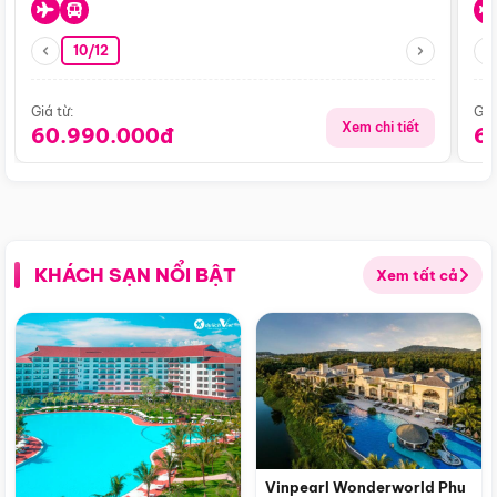
10/12
Giá từ:
Giá
Xem chi tiết
60.990.000đ
6
KHÁCH SẠN NỔI BẬT
Xem tất cả
Vinpearl Wonderworld Phu