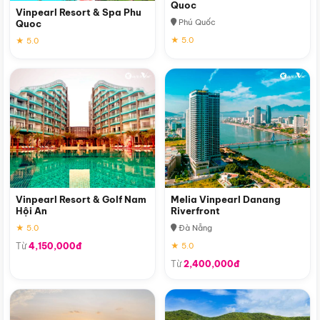
Quoc
Vinpearl Resort & Spa Phu
Phú Quốc
Quoc
★ 5.0
★ 5.0
Vinpearl Resort & Golf Nam
Melia Vinpearl Danang
Hội An
Riverfront
★ 5.0
Đà Nẵng
Từ
4,150,000đ
★ 5.0
Từ
2,400,000đ