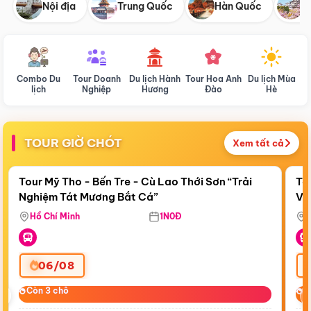
Nội địa
Trung Quốc
Hàn Quốc
N
Combo Du
Tour Doanh
Du lịch Hành
Tour Hoa Anh
Du lịch Mùa
D
lịch
Nghiệp
Hương
Đào
Hè
TOUR GIỜ CHÓT
Xem tất cả
Điểm nổi bật
Còn
23:00:48
Cò
Tour Mỹ Tho - Bến Tre - Cù Lao Thới Sơn “Trải
To
Nghiệm Tát Mương Bắt Cá”
Vi
Hồ Chí Minh
1N0Đ
06/08
‹
Còn 3 chỗ
Còn 3 chỗ
C
C