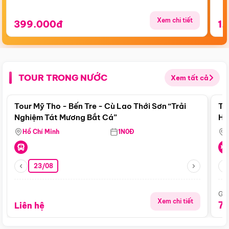
Xem chi tiết
399.000đ
1.
TOUR TRONG NƯỚC
Xem tất cả
Điểm nổi bật
Tour Mỹ Tho - Bến Tre - Cù Lao Thới Sơn “Trải
To
Nghiệm Tát Mương Bắt Cá”
Hu
Hồ Chí Minh
1N0Đ
23/08
Giá
Xem chi tiết
7
Liên hệ