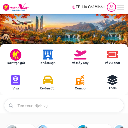
TP. Hồ Chí Minh
Tour trọn gói
Khách sạn
Vé máy bay
Vé vui chơi
Thêm
Visa
Xe đưa đón
Combo