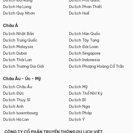
Du lịch Đà Nẵng
Du lịch Phú Quốc
Du lịch Hạ Long
Du lịch Phan Thiết
Du lịch Quy Nhơn
Du lịch Huế
Châu Á
Du lịch Nhật Bản
Du lịch Hàn Quốc
Du lịch Trung Quốc
Du lịch Tây Tạng
Du lịch Malaysia
Du lịch Đài Loan
Du lịch Dubai
Du lịch Singapore
Du lịch Thái Lan
Du lịch Indonesia
Du lịch Trương Gia Giới
Du lịch Phượng Hoàng Cổ Trấn
Châu Âu - Úc - Mỹ
Du lịch Châu Âu
Du lịch Mỹ
Du lịch Đức
Du lịch Thổ Nhĩ Kỳ
Du lịch Thụy Sĩ
Du lịch Bỉ
Du lịch Anh
Du lịch Nga
Du lịch luxembourg
Du lịch Pháp
Du lịch Hà Lan
Du lịch Ý
CÔNG TY CỔ PHẦN TRUYỀN THÔNG DU LỊCH VIỆT