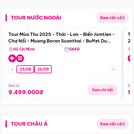
TOUR NƯỚC NGOÀI
Xem tất cả
Điểm nổi bật
Tour Mùa Thu 2025 - Thái - Lan - Biển Jomtien -
To
Chợ Nổi - Muang Boran Suanthai - Buffet Du
20
Thuyền Sông Chaophraya
Hồ Chí Minh
5N4Đ
29/08
26/09
Giá từ:
Giá
Xem chi tiết
9.499.000đ
1
TOUR CHÂU Á
Xem tất cả
Điểm nổi bật