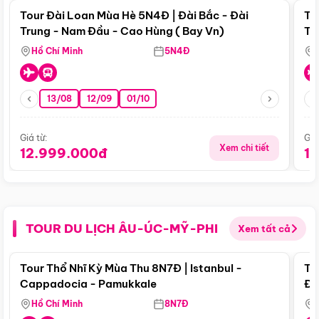
Tour Đài Loan Mùa Hè 5N4Đ | Đài Bắc - Đài
To
Trung - Nam Đầu - Cao Hùng ( Bay Vn)
Tr
Hồ Chí Minh
5N4Đ
13/08
12/09
01/10
Giá từ:
Giá
Xem chi tiết
12.999.000đ
1
TOUR DU LỊCH ÂU-ÚC-MỸ-PHI
Xem tất cả
Điểm nổi bật
Tour Thổ Nhĩ Kỳ Mùa Thu 8N7Đ | Istanbul -
To
Cappadocia - Pamukkale
Đế
Hồ Chí Minh
8N7Đ