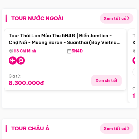
TOUR NƯỚC NGOÀI
Xem tất cả
Điểm nổi bật
Tour Thái Lan Mùa Thu 5N4Đ | Biển Jomtien -
To
Chợ Nổi - Muang Boran - Suanthai (Bay Vietnam
Ku
Airlines)
Si
Hồ Chí Minh
5N4Đ
Giá từ:
Xem chi tiết
8.300.000đ
Giá
1
TOUR CHÂU Á
Xem tất cả
Điểm nổi bật