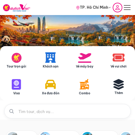
TP. Hồ Chí Minh
Tour trọn gói
Khách sạn
Vé máy bay
Vé vui chơi
Thêm
Visa
Xe đưa đón
Combo