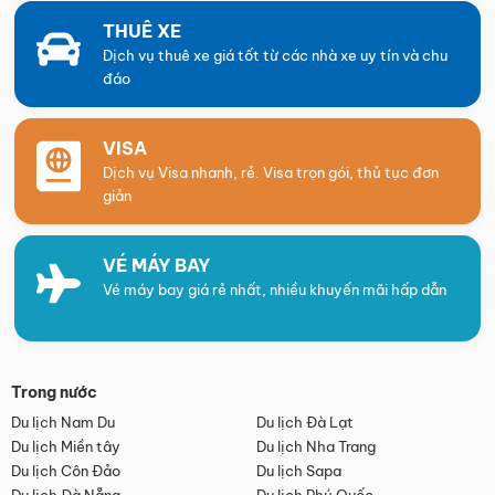
THUÊ XE
Dịch vụ thuê xe giá tốt từ các nhà xe uy tín và chu
đáo
VISA
Dịch vụ Visa nhanh, rẻ. Visa trọn gói, thủ tục đơn
giản
VÉ MÁY BAY
Vé máy bay giá rẻ nhất, nhiều khuyến mãi hấp dẫn
Trong nước
Du lịch Nam Du
Du lịch Đà Lạt
Du lịch Miền tây
Du lịch Nha Trang
Du lịch Côn Đảo
Du lịch Sapa