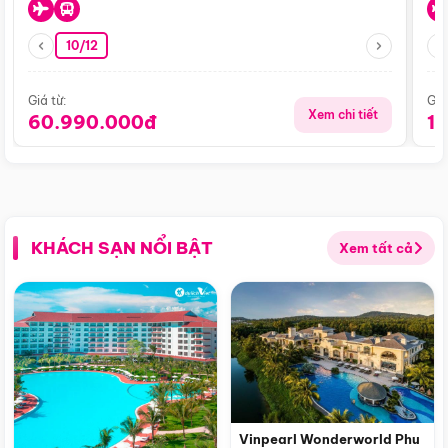
10/12
Giá từ:
Giá
Xem chi tiết
60.990.000đ
1
KHÁCH SẠN NỔI BẬT
Xem tất cả
Vinpearl Wonderworld Phu