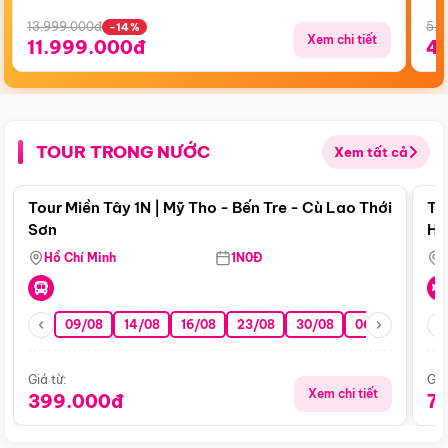
13.999.000đ
5.5
-14%
Xem chi tiết
11.999.000đ
4
TOUR TRONG NƯỚC
Xem tất cả
Điểm nổi bật
Tour Miền Tây 1N | Mỹ Tho - Bến Tre - Cù Lao Thới
To
Sơn
Hu
Hồ Chí Minh
1N0Đ
09/08
14/08
16/08
23/08
30/08
06/09
13/0
Giá từ:
Giá
Xem chi tiết
399.000đ
7