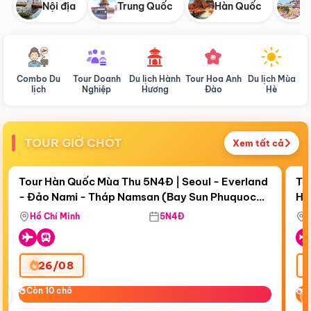
Nội địa
Trung Quốc
Hàn Quốc
N
Combo Du
Tour Doanh
Du lịch Hành
Tour Hoa Anh
Du lịch Mùa
D
lịch
Nghiệp
Hương
Đào
Hè
TOUR GIỜ CHÓT
Xem tất cả
Điểm nổi bật
Còn
18 ngày 08:29:20
Cò
Tour Hàn Quốc Mùa Thu 5N4Đ | Seoul - Everland
To
- Đảo Nami - Tháp Namsan (Bay Sun Phuquoc
Hò
Bay Sun Phuquoc Airways
Tặ
Airways)
Aq
Hồ Chí Minh
5N4Đ
26/08
‹
Còn 10 chỗ
Còn 10 chỗ
C
C