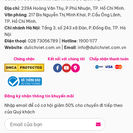
Địa chỉ
: 239A Hoàng Văn Thụ, P.Phú Nhuận, TP. Hồ Chí Minh.
Văn phòng
:
217 Bis Nguyễn Thị Minh Khai, P.Cầu Ông Lãnh,
TP. Hồ Chí Minh.
Chi nhánh Hà Nội
:
Tầng 3, số 243 xã Đàn, P.Đống Đa, TP. Hà
Nội
Điện thoại
:
028 73056789
|
Hotline
:
1900 1177
Website
:
dulichviet.com.vn
|
Email
:
info@dulichviet.com.vn
Chứng nhận
Kết nối với chúng tôi
Chấp nhận thanh toán
Đăng ký nhận thông tin khuyến mãi
Nhập email để có cơ hội giảm 50% cho chuyến đi tiếp theo
của Quý khách