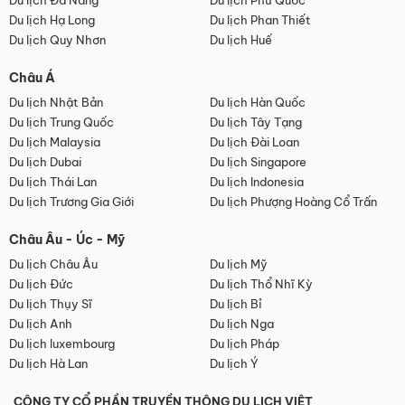
Du lịch Đà Nẵng
Du lịch Phú Quốc
Du lịch Hạ Long
Du lịch Phan Thiết
Du lịch Quy Nhơn
Du lịch Huế
Châu Á
Du lịch Nhật Bản
Du lịch Hàn Quốc
Du lịch Trung Quốc
Du lịch Tây Tạng
Du lịch Malaysia
Du lịch Đài Loan
Du lịch Dubai
Du lịch Singapore
Du lịch Thái Lan
Du lịch Indonesia
Du lịch Trương Gia Giới
Du lịch Phượng Hoàng Cổ Trấn
Châu Âu - Úc - Mỹ
Du lịch Châu Âu
Du lịch Mỹ
Du lịch Đức
Du lịch Thổ Nhĩ Kỳ
Du lịch Thụy Sĩ
Du lịch Bỉ
Du lịch Anh
Du lịch Nga
Du lịch luxembourg
Du lịch Pháp
Du lịch Hà Lan
Du lịch Ý
CÔNG TY CỔ PHẦN TRUYỀN THÔNG DU LỊCH VIỆT