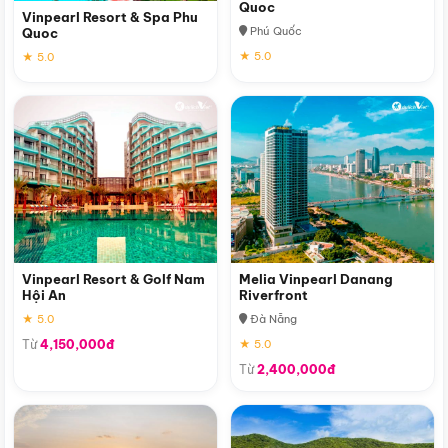
Quoc
Vinpearl Resort & Spa Phu
Phú Quốc
Quoc
★ 5.0
★ 5.0
Vinpearl Resort & Golf Nam
Melia Vinpearl Danang
Hội An
Riverfront
★ 5.0
Đà Nẵng
Từ
4,150,000đ
★ 5.0
Từ
2,400,000đ