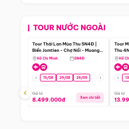
TOUR NƯỚC NGOÀI
Điểm nổi bật
Tour Thái Lan Mùa Thu 5N4Đ |
Tour M
Biển Jomtien - Chợ Nổi - Muang
Thu 4N
Boran - Suanthai
Malacc
Hồ Chí Minh
5N4Đ
Hồ Ch
Singa
15/08
29/08
26/09
1
‹
Giá từ:
Giá từ:
Xem chi tiết
8.499.000đ
13.9