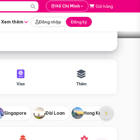
i hành
Hồ Chí Minh
Giỏ hàng
Tìm tour
tháng nào
Xem thêm
Đăng nhập
Đăng ký
Visa
Thêm
Singapore
Đài Loan
Hong Kong
Mỹ