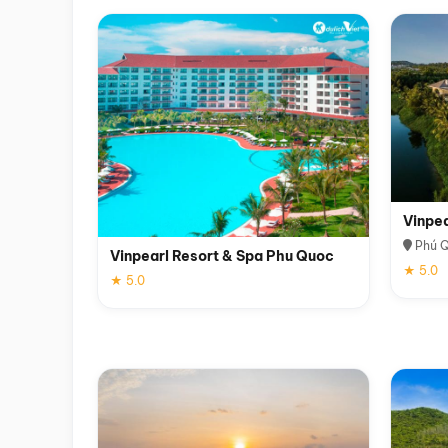
Vinpe
Phú 
Vinpearl Resort & Spa Phu Quoc
★ 5.0
★ 5.0