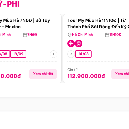
Ỹ-PHI
Điểm nổi bật
Điểm nổi
ỹ Mùa Hè 7N6Đ | Bờ Tây
Tour Mỹ Mùa Hè 11N10Đ | Từ
 - Mexico
Thành Phố Sôi Động Đến Kỳ
Thiên Nhiên Mỹ
í Minh
7N6Đ
Hồ Chí Minh
11N10Đ
8/08
19/09
14/08
Giá từ:
Xem chi tiết
Xem chi 
00.000đ
112.900.000đ