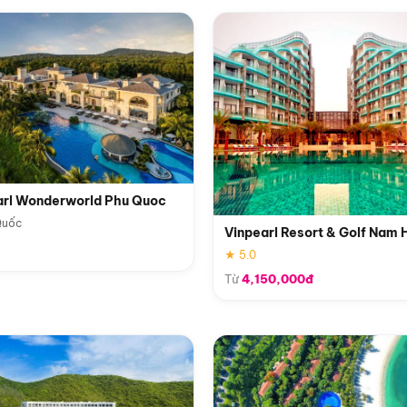
arl Wonderworld Phu Quoc
Quốc
Vinpearl Resort & Golf Nam 
★ 5.0
Từ
4,150,000đ