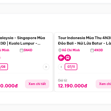
Điểm nổi bật
Điểm nổi
alaysia - Singapore Mùa
Tour Indonesia Mùa Thu 4N3
3Đ | Kuala Lumpur -
Đảo Bali - Núi Lửa Batur - L
a - Johor Baru -
Penglipuran
í Minh
5N4Đ
Hồ Chí Minh
4N3Đ
pore
3/08
07/11
Giá từ:
Xem chi tiết
Xem chi 
90.000đ
12.190.000đ