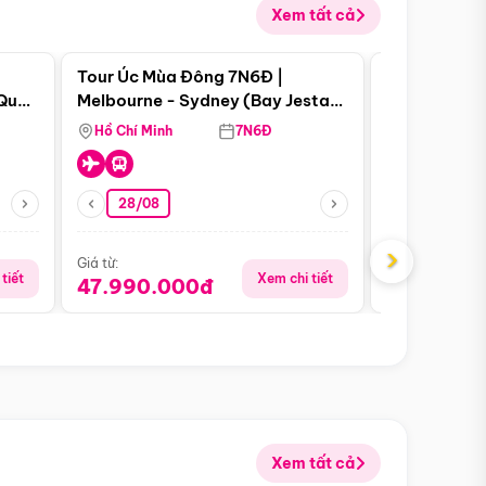
Xem tất cả
 bật
Điểm nổi bật
Tour Úc Mùa Đông 7N6Đ |
Tour Nam Ph
 Quan
Melbourne - Sydney (Bay Jestar
Cape Town -
Airways)
Bàn - Johan
Hồ Chí Minh
7N6Đ
Hồ Chí Minh
Safari - Lo
28/08
28/08
›
Giá từ:
Giá từ:
tiết
Xem chi tiết
47.990.000đ
88.900.0
Xem tất cả