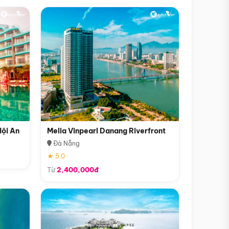
Hội An
Melia Vinpearl Danang Riverfront
Đà Nẵng
★ 5.0
Từ
2,400,000đ