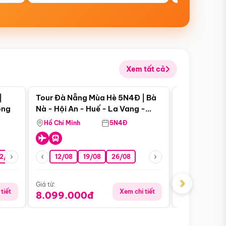
Xem tất cả
 bật
Điểm nổi bật
|
Tour Đà Nẵng Mùa Hè 5N4Đ | Bà
Tour Đà Nẵn
ong
Nà - Hội An - Huế - La Vang -
Nà - Hội An
Động Thiên Đường
Nha
Hồ Chí Minh
5N4Đ
Hồ Chí Minh
2/08
26/08
05/09
12/08
19/08
09/09
26/08
12/09
13/08
›
Giá từ:
Giá từ:
tiết
Xem chi tiết
8.099.000đ
6.899.00