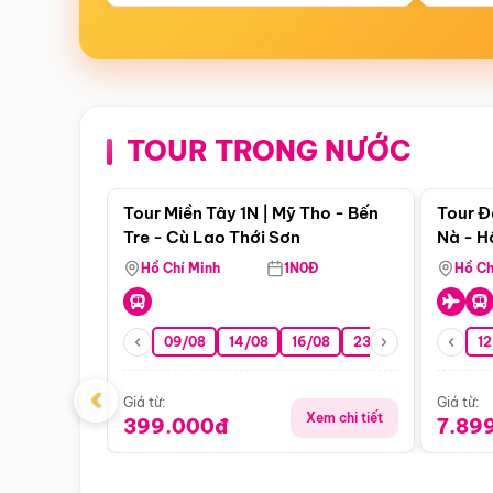
TOUR TRONG NƯỚC
Điểm nổi bật
Tour Miền Tây 1N | Mỹ Tho - Bến
Tour Đ
Tre - Cù Lao Thới Sơn
Nà - H
Nha
Hồ Chí Minh
1N0Đ
Hồ Ch
09/08
14/08
16/08
23/08
30/08
12
0
‹
Giá từ:
Giá từ:
Xem chi tiết
399.000đ
7.89