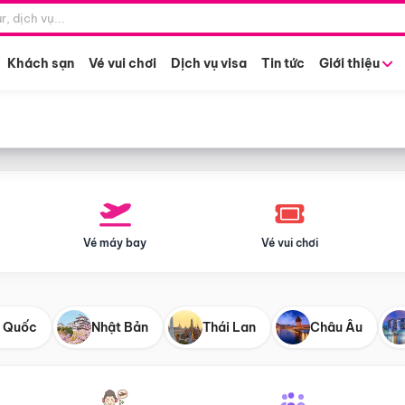
Điểm khởi hành
Tháng khở
Hồ Chí Minh
Bất kỳ 
Khách sạn
Vé vui chơi
Dịch vụ visa
Tin tức
Giới thiệu
Vé máy bay
Vé vui chơi
 Quốc
Nhật Bản
Thái Lan
Châu Âu