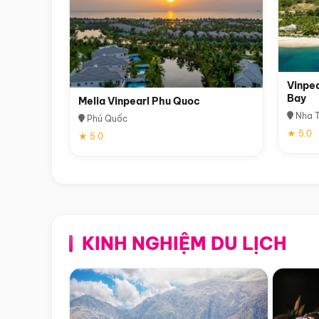
Vinpea
Bay
Melia Vinpearl Phu Quoc
Nha T
Phú Quốc
★ 5.0
★ 5.0
KINH NGHIỆM DU LỊCH