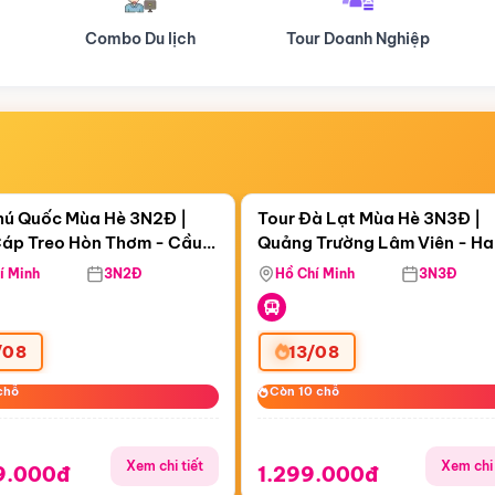
Tour Doanh Nghiệp
Du lịch Hành Hương
Điểm nổi bật
Điểm nổi
ngày 11:44:49
Còn
06 ngày 11:44:49
hú Quốc Mùa Hè 3N2Đ |
Tour Đà Lạt Mùa Hè 3N3Đ |
áp Treo Hòn Thơm - Cầu
Quảng Trường Lâm Viên - H
áp Treo Hòn Thơm
Công Viên Nước Aquatopia
Hill - Puppy Farm
í Minh
3N2Đ
Hồ Chí Minh
3N3Đ
/08
13/08
chỗ
chỗ
Còn 10 chỗ
Còn 10 chỗ
Xem chi tiết
Xem chi 
9.000đ
1.299.000đ