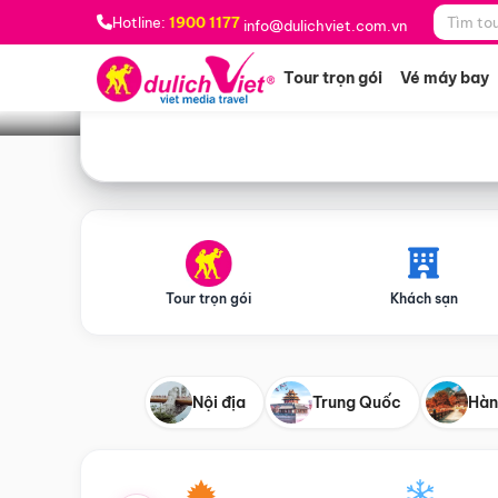
Bạn muốn đi đâu?
*
Hotline:
1900 1177
info@dulichviet.com.vn
Tour trọn gói
Vé máy bay
Tour trọn gói
Khách sạn
Nội địa
Trung Quốc
Hàn