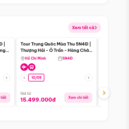
Xem tất cả
 bật
Điểm nổi bật
Đ |
Tour Trung Quôc Mùa Thu 5N4Đ |
Tour Trung
àng
Thượng Hải - Ô Trấn - Hàng Châu
| Thành Đô 
(Tour Không Shopping)
Viên Gấu Tr
Hồ Chí Minh
5N4Đ
Hồ Chí Minh
10/09
06/08
›
Giá từ:
Giá từ:
tiết
Xem chi tiết
15.499.000đ
18.990.0