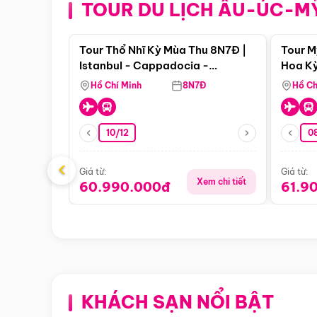
TOUR DU LỊCH ÂU-ÚC-M
Điểm nổi bật
Tour Thổ Nhĩ Kỳ Mùa Thu 8N7Đ |
Tour M
Istanbul - Cappadocia -
Hoa Kỳ
Pamukkale
Hồ Chí Minh
8N7Đ
Hồ Ch
10/12
0
‹
Giá từ:
Giá từ:
Xem chi tiết
60.990.000đ
61.9
KHÁCH SẠN NỔI BẬT