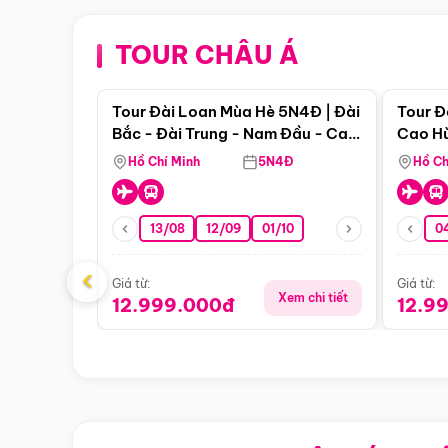
TOUR CHÂU Á
Điểm nổi bật
Tour Đài Loan Mùa Hè 5N4Đ | Đài
Tour Đ
Bắc - Đài Trung - Nam Đầu - Cao
Cao Hù
Hùng ( Bay Vn)
(Bay V
Hồ Chí Minh
5N4Đ
Hồ Ch
13/08
12/09
01/10
0
‹
Giá từ:
Giá từ:
Xem chi tiết
12.999.000đ
12.9