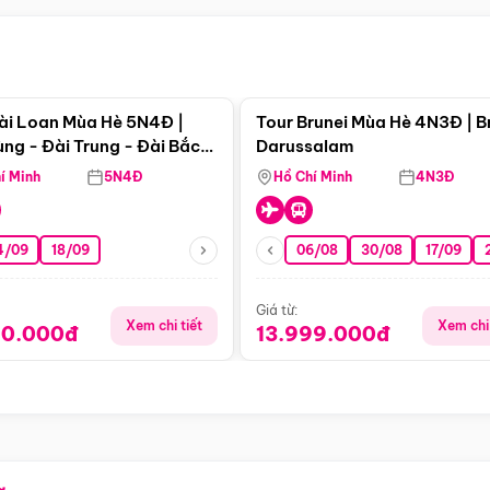
Điểm nổi bật
Điểm nổi
ài Loan Mùa Hè 5N4Đ |
Tour Brunei Mùa Hè 4N3Đ | B
ng - Đài Trung - Đài Bắc
Darussalam
j)
í Minh
5N4Đ
Hồ Chí Minh
4N3Đ
4/09
18/09
06/08
30/08
17/09
Giá từ:
Xem chi tiết
Xem chi 
90.000đ
13.999.000đ