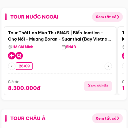
TOUR NƯỚC NGOÀI
Xem tất cả
Điểm nổi bật
Tour Thái Lan Mùa Thu 5N4Đ | Biển Jomtien -
To
Chợ Nổi - Muang Boran - Suanthai (Bay Vietnam
Ku
Airlines)
Si
Hồ Chí Minh
5N4Đ
26/09
Giá từ:
Giá
Xem chi tiết
8.300.000đ
1
TOUR CHÂU Á
Xem tất cả
Điểm nổi bật