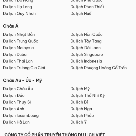
Du lịch Đà Nẵng
Du lịch Phú Quốc
Du lịch Hạ Long
Du lịch Phan Thiết
Du lịch Quy Nhơn
Du lịch Huế
Châu Á
Du lịch Nhật Bản
Du lịch Hàn Quốc
Du lịch Trung Quốc
Du lịch Tây Tạng
Du lịch Malaysia
Du lịch Đài Loan
Du lịch Dubai
Du lịch Singapore
Du lịch Thái Lan
Du lịch Indonesia
Du lịch Trương Gia Giới
Du lịch Phượng Hoàng Cổ Trấn
Châu Âu - Úc - Mỹ
Du lịch Châu Âu
Du lịch Mỹ
Du lịch Đức
Du lịch Thổ Nhĩ Kỳ
Du lịch Thụy Sĩ
Du lịch Bỉ
Du lịch Anh
Du lịch Nga
Du lịch luxembourg
Du lịch Pháp
Du lịch Hà Lan
Du lịch Ý
CÔNG TY CỔ PHẦN TRUYỀN THÔNG DU LỊCH VIỆT