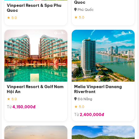
Quoc
Vinpearl Resort & Spa Phu
Phú Quốc
Quoc
★ 5.0
★ 5.0
Vinpearl Resort & Golf Nam
Melia Vinpearl Danang
Hội An
Riverfront
★ 5.0
Đà Nẵng
Từ
4,150,000đ
★ 5.0
Từ
2,400,000đ