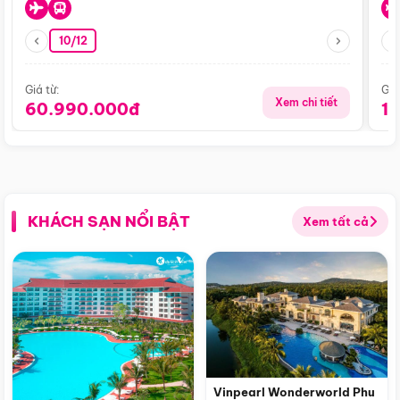
10/12
Giá từ:
Giá
Xem chi tiết
60.990.000đ
1
KHÁCH SẠN NỔI BẬT
Xem tất cả
Vinpearl Wonderworld Phu