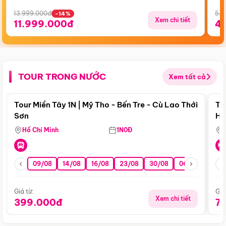
13.999.000đ
5.5
-14%
Xem chi tiết
11.999.000đ
4
TOUR TRONG NƯỚC
Xem tất cả
Điểm nổi bật
Tour Miền Tây 1N | Mỹ Tho - Bến Tre - Cù Lao Thới
To
Sơn
Hu
Hồ Chí Minh
1N0Đ
09/08
14/08
16/08
23/08
30/08
06/09
13/0
Giá từ:
Giá
Xem chi tiết
399.000đ
7