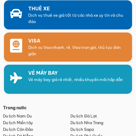
THUÊ XE
Dịch vụ thuê xe giá tốt từ các nhà xe uy tín và chu
đáo
VISA
Dịch vụ Visa nhanh, rẻ. Visa trọn gói, thủ tục đơn
giản
VÉ MÁY BAY
Vé máy bay giá rẻ nhất, nhiều khuyến mãi hấp dẫn
Trong nước
Du lịch Nam Du
Du lịch Đà Lạt
Du lịch Miền tây
Du lịch Nha Trang
Du lịch Côn Đảo
Du lịch Sapa