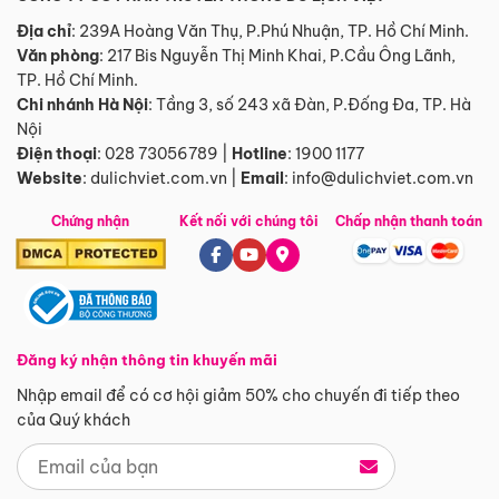
Địa chỉ
: 239A Hoàng Văn Thụ, P.Phú Nhuận, TP. Hồ Chí Minh.
Văn phòng
:
217 Bis Nguyễn Thị Minh Khai, P.Cầu Ông Lãnh,
TP. Hồ Chí Minh.
Chi nhánh Hà Nội
:
Tầng 3, số 243 xã Đàn, P.Đống Đa, TP. Hà
Nội
Điện thoại
:
028 73056789
|
Hotline
:
1900 1177
Website
:
dulichviet.com.vn
|
Email
:
info@dulichviet.com.vn
Chứng nhận
Kết nối với chúng tôi
Chấp nhận thanh toán
Đăng ký nhận thông tin khuyến mãi
Nhập email để có cơ hội giảm 50% cho chuyến đi tiếp theo
của Quý khách