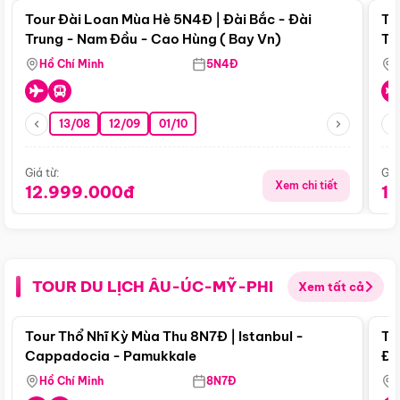
Tour Đài Loan Mùa Hè 5N4Đ | Đài Bắc - Đài
To
Trung - Nam Đầu - Cao Hùng ( Bay Vn)
Tr
Hồ Chí Minh
5N4Đ
13/08
12/09
01/10
Giá từ:
Giá
Xem chi tiết
12.999.000đ
1
TOUR DU LỊCH ÂU-ÚC-MỸ-PHI
Xem tất cả
Điểm nổi bật
Tour Thổ Nhĩ Kỳ Mùa Thu 8N7Đ | Istanbul -
To
Cappadocia - Pamukkale
Đế
Hồ Chí Minh
8N7Đ