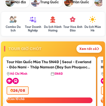
Nội địa
Trung Quốc
Hàn Quốc
N
Combo Du
Tour Doanh
Du lịch Hành
Tour Hoa Anh
Du lịch Mùa
D
lịch
Nghiệp
Hương
Đào
Hè
TOUR GIỜ CHÓT
Xem tất cả
Điểm nổi bật
Còn
18 ngày 17:02:37
Cò
Tour Hàn Quốc Mùa Thu 5N4Đ | Seoul - Everland
To
- Đảo Nami - Tháp Namsan (Bay Sun Phuquoc
Hò
Bay Sun Phuquoc Airways
Tặ
Airways)
Aq
Hồ Chí Minh
5N4Đ
26/08
‹
Còn 10 chỗ
Còn 10 chỗ
C
C