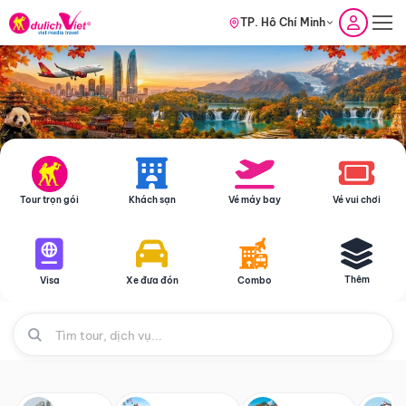
TP. Hồ Chí Minh
Tour trọn gói
Khách sạn
Vé máy bay
Vé vui chơi
Thêm
Visa
Xe đưa đón
Combo