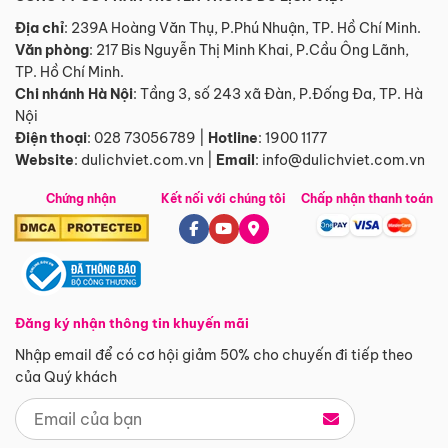
Địa chỉ
: 239A Hoàng Văn Thụ, P.Phú Nhuận, TP. Hồ Chí Minh.
Văn phòng
:
217 Bis Nguyễn Thị Minh Khai, P.Cầu Ông Lãnh,
TP. Hồ Chí Minh.
Chi nhánh Hà Nội
:
Tầng 3, số 243 xã Đàn, P.Đống Đa, TP. Hà
Nội
Điện thoại
:
028 73056789
|
Hotline
:
1900 1177
Website
:
dulichviet.com.vn
|
Email
:
info@dulichviet.com.vn
Chứng nhận
Kết nối với chúng tôi
Chấp nhận thanh toán
Đăng ký nhận thông tin khuyến mãi
Nhập email để có cơ hội giảm 50% cho chuyến đi tiếp theo
của Quý khách