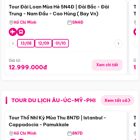
Tour Đài Loan Mùa Hè 5N4Đ | Đài Bắc - Đài
To
Trung - Nam Đầu - Cao Hùng ( Bay Vn)
Tr
Hồ Chí Minh
5N4Đ
13/08
12/09
01/10
Giá từ:
Giá
Xem chi tiết
12.999.000đ
1
TOUR DU LỊCH ÂU-ÚC-MỸ-PHI
Xem tất cả
Điểm nổi bật
Tour Thổ Nhĩ Kỳ Mùa Thu 8N7Đ | Istanbul -
To
Cappadocia - Pamukkale
Đế
Hồ Chí Minh
8N7Đ