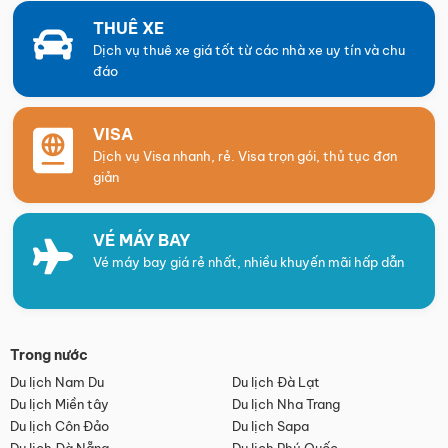
THUÊ XE
Dịch vụ thuê xe giá tốt từ các nhà xe uy tín và chu
đáo
VISA
Dịch vụ Visa nhanh, rẻ. Visa trọn gói, thủ tục đơn
giản
VÉ MÁY BAY
Vé máy bay giá rẻ nhất, nhiều khuyến mãi hấp dẫn
Trong nước
Du lịch Nam Du
Du lịch Đà Lạt
Du lịch Miền tây
Du lịch Nha Trang
Du lịch Côn Đảo
Du lịch Sapa