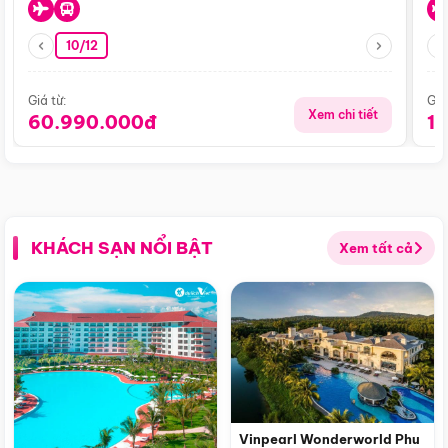
10/12
Giá từ:
Giá
Xem chi tiết
60.990.000đ
1
KHÁCH SẠN NỔI BẬT
Xem tất cả
Vinpearl Wonderworld Phu