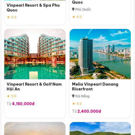
Quoc
Vinpearl Resort & Spa Phu
Phú Quốc
Quoc
★ 5.0
★ 5.0
Vinpearl Resort & Golf Nam
Melia Vinpearl Danang
Hội An
Riverfront
★ 5.0
Đà Nẵng
Từ
4,150,000đ
★ 5.0
Từ
2,400,000đ