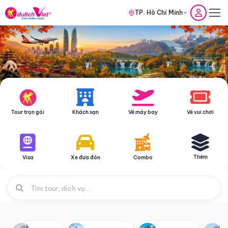
TP. Hồ Chí Minh
Tour trọn gói
Khách sạn
Vé máy bay
Vé vui chơi
Thêm
Visa
Xe đưa đón
Combo