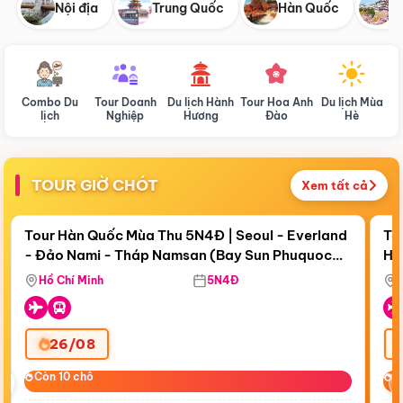
Nội địa
Trung Quốc
Hàn Quốc
N
Combo Du
Tour Doanh
Du lịch Hành
Tour Hoa Anh
Du lịch Mùa
D
lịch
Nghiệp
Hương
Đào
Hè
TOUR GIỜ CHÓT
Xem tất cả
Điểm nổi bật
Còn
18 ngày 06:50:19
Cò
Tour Hàn Quốc Mùa Thu 5N4Đ | Seoul - Everland
To
- Đảo Nami - Tháp Namsan (Bay Sun Phuquoc
Hò
Bay Sun Phuquoc Airways
Tặ
Airways)
Aq
Hồ Chí Minh
5N4Đ
26/08
‹
Còn 10 chỗ
Còn 10 chỗ
C
C