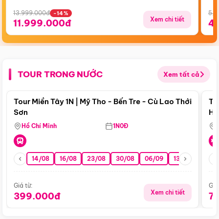
13.999.000đ
5.5
-14%
Xem chi tiết
11.999.000đ
4
TOUR TRONG NƯỚC
Xem tất cả
Điểm nổi bật
Tour Miền Tây 1N | Mỹ Tho - Bến Tre - Cù Lao Thới
To
Sơn
Hu
Hồ Chí Minh
1N0Đ
14/08
16/08
23/08
30/08
06/09
13/09
20/0
Giá từ:
Giá
Xem chi tiết
399.000đ
7