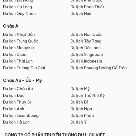
Du lịch Đà Nẵng
Du lịch Phú Quốc
Du lịch Hạ Long
Du lịch Phan Thiết
Du lịch Quy Nhơn
Du lịch Huế
Châu Á
Du lịch Nhật Bản
Du lịch Hàn Quốc
Du lịch Trung Quốc
Du lịch Tây Tạng
Du lịch Malaysia
Du lịch Đài Loan
Du lịch Dubai
Du lịch Singapore
Du lịch Thái Lan
Du lịch Indonesia
Du lịch Trương Gia Giới
Du lịch Phượng Hoàng Cổ Trấn
Châu Âu - Úc - Mỹ
Du lịch Châu Âu
Du lịch Mỹ
Du lịch Đức
Du lịch Thổ Nhĩ Kỳ
Du lịch Thụy Sĩ
Du lịch Bỉ
Du lịch Anh
Du lịch Nga
Du lịch luxembourg
Du lịch Pháp
Du lịch Hà Lan
Du lịch Ý
CÔNG TY CỔ PHẦN TRUYỀN THÔNG DU LỊCH VIỆT