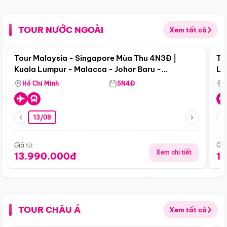
TOUR NƯỚC NGOÀI
Xem tất cả
Điểm nổi bật
Tour Malaysia - Singapore Mùa Thu 4N3Đ |
To
Kuala Lumpur - Malacca - Johor Baru -
Lử
Singapore
Hồ Chí Minh
5N4Đ
13/08
Giá từ:
Giá
Xem chi tiết
13.990.000đ
1
TOUR CHÂU Á
Xem tất cả
Điểm nổi bật