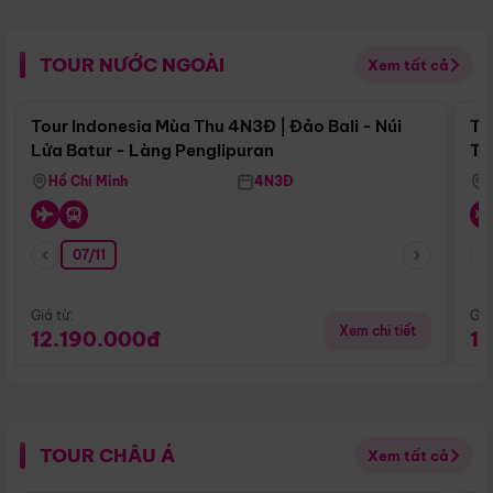
TOUR NƯỚC NGOÀI
Xem tất cả
Điểm nổi bật
Tour Indonesia Mùa Thu 4N3Đ | Đảo Bali - Núi
To
Lửa Batur - Làng Penglipuran
Tr
Hồ Chí Minh
4N3Đ
07/11
Giá từ:
Giá
Xem chi tiết
12.190.000đ
1
TOUR CHÂU Á
Xem tất cả
Điểm nổi bật