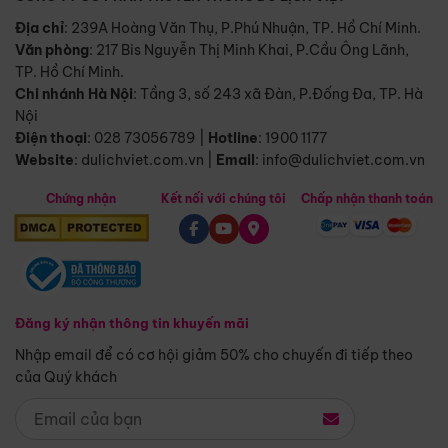
Địa chỉ
: 239A Hoàng Văn Thụ, P.Phú Nhuận, TP. Hồ Chí Minh.
Văn phòng
:
217 Bis Nguyễn Thị Minh Khai, P.Cầu Ông Lãnh,
TP. Hồ Chí Minh.
Chi nhánh Hà Nội
:
Tầng 3, số 243 xã Đàn, P.Đống Đa, TP. Hà
Nội
Điện thoại
:
028 73056789
|
Hotline
:
1900 1177
Website
:
dulichviet.com.vn
|
Email
:
info@dulichviet.com.vn
Chứng nhận
Kết nối với chúng tôi
Chấp nhận thanh toán
Đăng ký nhận thông tin khuyến mãi
Nhập email để có cơ hội giảm 50% cho chuyến đi tiếp theo
của Quý khách