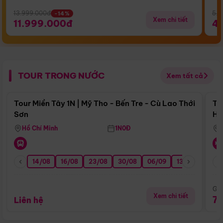
13.999.000đ
5.5
-14%
Xem chi tiết
11.999.000đ
4
TOUR TRONG NƯỚC
Xem tất cả
Điểm nổi bật
Tour Miền Tây 1N | Mỹ Tho - Bến Tre - Cù Lao Thới
To
Sơn
Hu
Hồ Chí Minh
1N0Đ
14/08
16/08
23/08
30/08
06/09
13/09
20/0
Giá
Xem chi tiết
7
Liên hệ