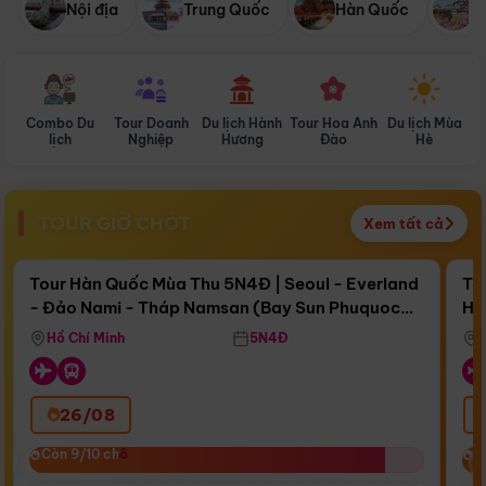
Nội địa
Trung Quốc
Hàn Quốc
N
Combo Du
Tour Doanh
Du lịch Hành
Tour Hoa Anh
Du lịch Mùa
D
lịch
Nghiệp
Hương
Đào
Hè
TOUR GIỜ CHÓT
Xem tất cả
Điểm nổi bật
Còn
16 ngày 07:03:07
Cò
Tour Hàn Quốc Mùa Thu 5N4Đ | Seoul - Everland
To
- Đảo Nami - Tháp Namsan (Bay Sun Phuquoc
Hò
Bay Sun Phuquoc Airways
Tặ
Airways)
Aq
Hồ Chí Minh
5N4Đ
26/08
‹
Còn 9/10 chỗ
Còn 9/10 chỗ
C
C