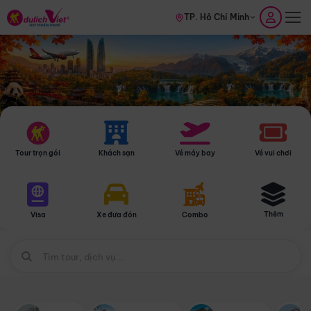
TP. Hồ Chí Minh
Tour trọn gói
Khách sạn
Vé máy bay
Vé vui chơi
Thêm
Visa
Xe đưa đón
Combo