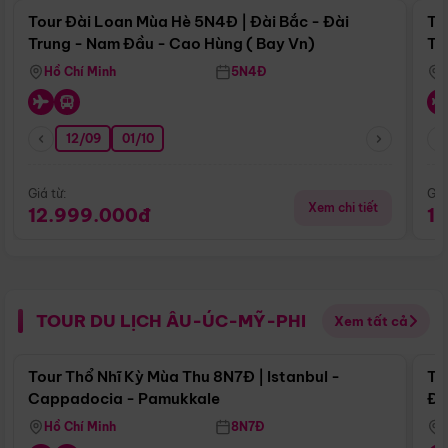
Tour Đài Loan Mùa Hè 5N4Đ | Đài Bắc - Đài
To
Trung - Nam Đầu - Cao Hùng ( Bay Vn)
Tr
Hồ Chí Minh
5N4Đ
12/09
01/10
Giá từ:
Giá
Xem chi tiết
12.999.000đ
1
TOUR DU LỊCH ÂU-ÚC-MỸ-PHI
Xem tất cả
Điểm nổi bật
Tour Thổ Nhĩ Kỳ Mùa Thu 8N7Đ | Istanbul -
To
Cappadocia - Pamukkale
Đế
Hồ Chí Minh
8N7Đ