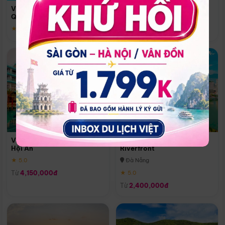
Quoc
Vinpearl Resort & Spa Phu
Phú Quốc
Quoc
★ 5.0
★ 5.0
Vinpearl Resort & Golf Nam
Melia Vinpearl Danang
Hội An
Riverfront
★ 5.0
Đà Nẵng
Từ
4,150,000đ
★ 5.0
Từ
2,400,000đ