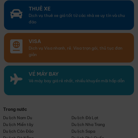
THUÊ XE
Dịch vụ thuê xe giá tốt từ các nhà xe uy tín và chu
đáo
VISA
Dịch vụ Visa nhanh, rẻ. Visa trọn gói, thủ tục đơn
giản
VÉ MÁY BAY
Vé máy bay giá rẻ nhất, nhiều khuyến mãi hấp dẫn
Trong nước
Du lịch Nam Du
Du lịch Đà Lạt
Du lịch Miền tây
Du lịch Nha Trang
Du lịch Côn Đảo
Du lịch Sapa