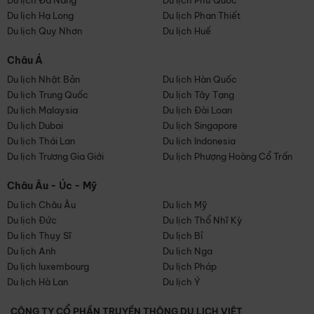
Du lịch Đà Nẵng
Du lịch Phú Quốc
Du lịch Hạ Long
Du lịch Phan Thiết
Du lịch Quy Nhơn
Du lịch Huế
Châu Á
Du lịch Nhật Bản
Du lịch Hàn Quốc
Du lịch Trung Quốc
Du lịch Tây Tạng
Du lịch Malaysia
Du lịch Đài Loan
Du lịch Dubai
Du lịch Singapore
Du lịch Thái Lan
Du lịch Indonesia
Du lịch Trương Gia Giới
Du lịch Phượng Hoàng Cổ Trấn
Châu Âu - Úc - Mỹ
Du lịch Châu Âu
Du lịch Mỹ
Du lịch Đức
Du lịch Thổ Nhĩ Kỳ
Du lịch Thụy Sĩ
Du lịch Bỉ
Du lịch Anh
Du lịch Nga
Du lịch luxembourg
Du lịch Pháp
Du lịch Hà Lan
Du lịch Ý
CÔNG TY CỔ PHẦN TRUYỀN THÔNG DU LỊCH VIỆT