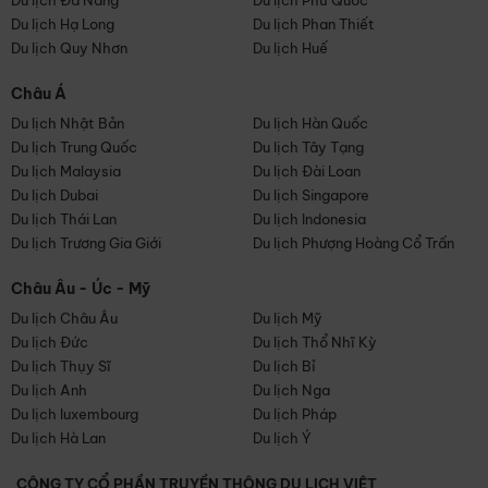
Du lịch Đà Nẵng
Du lịch Phú Quốc
Du lịch Hạ Long
Du lịch Phan Thiết
Du lịch Quy Nhơn
Du lịch Huế
Châu Á
Du lịch Nhật Bản
Du lịch Hàn Quốc
Du lịch Trung Quốc
Du lịch Tây Tạng
Du lịch Malaysia
Du lịch Đài Loan
Du lịch Dubai
Du lịch Singapore
Du lịch Thái Lan
Du lịch Indonesia
Du lịch Trương Gia Giới
Du lịch Phượng Hoàng Cổ Trấn
Châu Âu - Úc - Mỹ
Du lịch Châu Âu
Du lịch Mỹ
Du lịch Đức
Du lịch Thổ Nhĩ Kỳ
Du lịch Thụy Sĩ
Du lịch Bỉ
Du lịch Anh
Du lịch Nga
Du lịch luxembourg
Du lịch Pháp
Du lịch Hà Lan
Du lịch Ý
CÔNG TY CỔ PHẦN TRUYỀN THÔNG DU LỊCH VIỆT