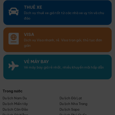
THUÊ XE
Dịch vụ thuê xe giá tốt từ các nhà xe uy tín và chu
đáo
VISA
Dịch vụ Visa nhanh, rẻ. Visa trọn gói, thủ tục đơn
giản
VÉ MÁY BAY
Vé máy bay giá rẻ nhất, nhiều khuyến mãi hấp dẫn
Trong nước
Du lịch Nam Du
Du lịch Đà Lạt
Du lịch Miền tây
Du lịch Nha Trang
Du lịch Côn Đảo
Du lịch Sapa