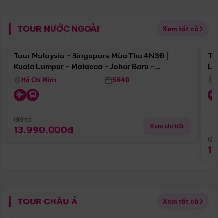
TOUR NƯỚC NGOÀI
Xem tất cả
Điểm nổi bật
Tour Malaysia - Singapore Mùa Thu 4N3Đ |
To
Kuala Lumpur - Malacca - Johor Baru -
Lử
Singapore
Hồ Chí Minh
5N4Đ
Giá từ:
Xem chi tiết
13.990.000đ
Giá
1
TOUR CHÂU Á
Xem tất cả
Điểm nổi bật