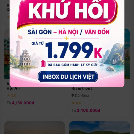
Quoc
Vinpearl Resort & Spa Phu
Phú Quốc
Quoc
★ 5.0
★ 5.0
Vinpearl Resort & Golf Nam
Melia Vinpearl Danang
Hội An
Riverfront
★ 5.0
Đà Nẵng
Từ
4,150,000đ
★ 5.0
Từ
2,400,000đ