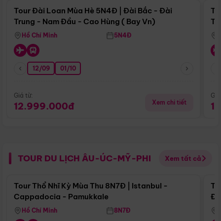
Tour Đài Loan Mùa Hè 5N4Đ | Đài Bắc - Đài
To
Trung - Nam Đầu - Cao Hùng ( Bay Vn)
Tr
Hồ Chí Minh
5N4Đ
12/09
01/10
Giá từ:
Giá
Xem chi tiết
12.999.000đ
1
TOUR DU LỊCH ÂU-ÚC-MỸ-PHI
Xem tất cả
Điểm nổi bật
Tour Thổ Nhĩ Kỳ Mùa Thu 8N7Đ | Istanbul -
To
Cappadocia - Pamukkale
Đế
Hồ Chí Minh
8N7Đ