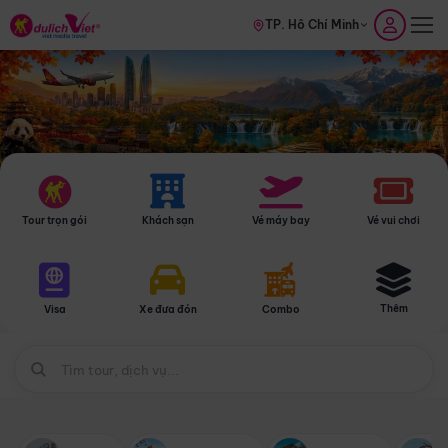
TP. Hồ Chí Minh
Tour trọn gói
Khách sạn
Vé máy bay
Vé vui chơi
Thêm
Visa
Xe đưa đón
Combo