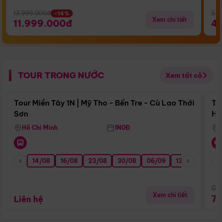
13.999.000đ
5.5
-14%
Xem chi tiết
11.999.000đ
4
TOUR TRONG NƯỚC
Xem tất cả
Điểm nổi bật
Tour Miền Tây 1N | Mỹ Tho - Bến Tre - Cù Lao Thới
To
Sơn
Hu
Hồ Chí Minh
1N0Đ
14/08
16/08
23/08
30/08
06/09
13/09
20/0
Giá
Xem chi tiết
7
Liên hệ