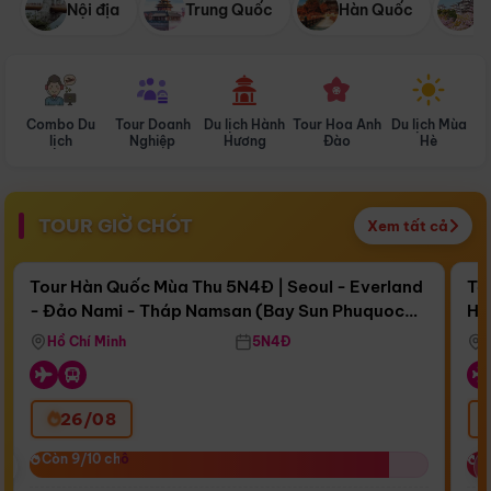
Nội địa
Trung Quốc
Hàn Quốc
N
Combo Du
Tour Doanh
Du lịch Hành
Tour Hoa Anh
Du lịch Mùa
D
lịch
Nghiệp
Hương
Đào
Hè
TOUR GIỜ CHÓT
Xem tất cả
Điểm nổi bật
Còn
17 ngày 00:14:15
Cò
Tour Hàn Quốc Mùa Thu 5N4Đ | Seoul - Everland
To
- Đảo Nami - Tháp Namsan (Bay Sun Phuquoc
Hò
Bay Sun Phuquoc Airways
Tặ
Airways)
Aq
Hồ Chí Minh
5N4Đ
26/08
‹
Còn 9/10 chỗ
Còn 9/10 chỗ
C
C