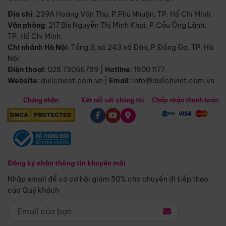
Địa chỉ
: 239A Hoàng Văn Thụ, P.Phú Nhuận, TP. Hồ Chí Minh.
Văn phòng
:
217 Bis Nguyễn Thị Minh Khai, P.Cầu Ông Lãnh,
TP. Hồ Chí Minh.
Chi nhánh Hà Nội
:
Tầng 3, số 243 xã Đàn, P.Đống Đa, TP. Hà
Nội
Điện thoại
:
028 73056789
|
Hotline
:
1900 1177
Website
:
dulichviet.com.vn
|
Email
:
info@dulichviet.com.vn
Chứng nhận
Kết nối với chúng tôi
Chấp nhận thanh toán
Đăng ký nhận thông tin khuyến mãi
Nhập email để có cơ hội giảm 50% cho chuyến đi tiếp theo
của Quý khách