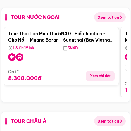
TOUR NƯỚC NGOÀI
Xem tất cả
Điểm nổi bật
Tour Thái Lan Mùa Thu 5N4Đ | Biển Jomtien -
To
Chợ Nổi - Muang Boran - Suanthai (Bay Vietnam
Ku
Airlines)
Si
Hồ Chí Minh
5N4Đ
Giá từ:
Xem chi tiết
8.300.000đ
Giá
1
TOUR CHÂU Á
Xem tất cả
Điểm nổi bật