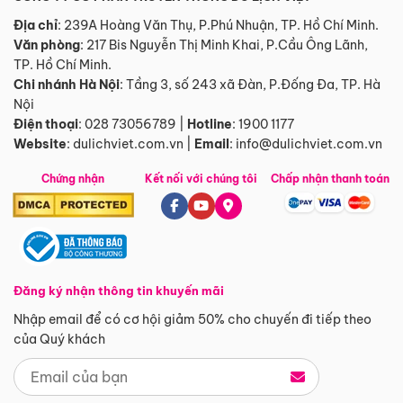
Địa chỉ
: 239A Hoàng Văn Thụ, P.Phú Nhuận, TP. Hồ Chí Minh.
Văn phòng
:
217 Bis Nguyễn Thị Minh Khai, P.Cầu Ông Lãnh,
TP. Hồ Chí Minh.
Chi nhánh Hà Nội
:
Tầng 3, số 243 xã Đàn, P.Đống Đa, TP. Hà
Nội
Điện thoại
:
028 73056789
|
Hotline
:
1900 1177
Website
:
dulichviet.com.vn
|
Email
:
info@dulichviet.com.vn
Chứng nhận
Kết nối với chúng tôi
Chấp nhận thanh toán
Đăng ký nhận thông tin khuyến mãi
Nhập email để có cơ hội giảm 50% cho chuyến đi tiếp theo
của Quý khách