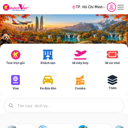
TP. Hồ Chí Minh
Tour trọn gói
Khách sạn
Vé máy bay
Vé vui chơi
Thêm
Visa
Xe đưa đón
Combo