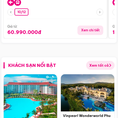
10/12
Giá từ:
Giá
Xem chi tiết
60.990.000đ
1
KHÁCH SẠN NỔI BẬT
Xem tất cả
Vinpearl Wonderworld Phu