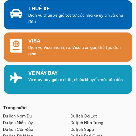
THUÊ XE
Dịch vụ thuê xe giá tốt từ các nhà xe uy tín và chu
đáo
VISA
Dịch vụ Visa nhanh, rẻ. Visa trọn gói, thủ tục đơn
giản
VÉ MÁY BAY
Vé máy bay giá rẻ nhất, nhiều khuyến mãi hấp dẫn
Trong nước
Du lịch Nam Du
Du lịch Đà Lạt
Du lịch Miền tây
Du lịch Nha Trang
Du lịch Côn Đảo
Du lịch Sapa