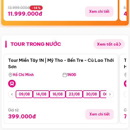
13.999.000đ
5.5
-14%
Xem chi tiết
11.999.000đ
4
TOUR TRONG NƯỚC
Xem tất cả
Điểm nổi bật
Tour Miền Tây 1N | Mỹ Tho - Bến Tre - Cù Lao Thới
To
Sơn
Hu
Hồ Chí Minh
1N0Đ
09/08
14/08
16/08
23/08
30/08
06/09
13/0
Giá từ:
Giá
Xem chi tiết
399.000đ
7