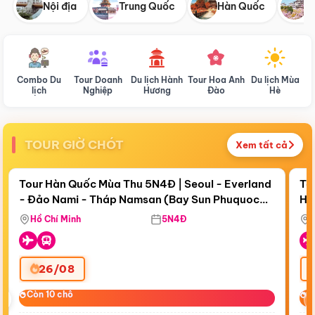
Nội địa
Trung Quốc
Hàn Quốc
N
Combo Du
Tour Doanh
Du lịch Hành
Tour Hoa Anh
Du lịch Mùa
D
lịch
Nghiệp
Hương
Đào
Hè
TOUR GIỜ CHÓT
Xem tất cả
Điểm nổi bật
Còn
18 ngày 09:16:53
Cò
Tour Hàn Quốc Mùa Thu 5N4Đ | Seoul - Everland
To
- Đảo Nami - Tháp Namsan (Bay Sun Phuquoc
Hò
Bay Sun Phuquoc Airways
Tặ
Airways)
Aq
Hồ Chí Minh
5N4Đ
26/08
‹
Còn 10 chỗ
Còn 10 chỗ
C
C