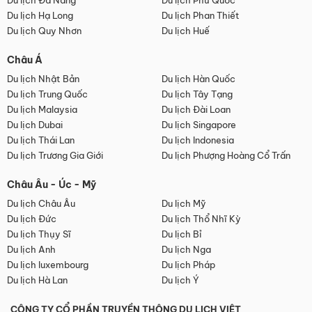
Du lịch Đà Nẵng
Du lịch Phú Quốc
Du lịch Hạ Long
Du lịch Phan Thiết
Du lịch Quy Nhơn
Du lịch Huế
Châu Á
Du lịch Nhật Bản
Du lịch Hàn Quốc
Du lịch Trung Quốc
Du lịch Tây Tạng
Du lịch Malaysia
Du lịch Đài Loan
Du lịch Dubai
Du lịch Singapore
Du lịch Thái Lan
Du lịch Indonesia
Du lịch Trương Gia Giới
Du lịch Phượng Hoàng Cổ Trấn
Châu Âu - Úc - Mỹ
Du lịch Châu Âu
Du lịch Mỹ
Du lịch Đức
Du lịch Thổ Nhĩ Kỳ
Du lịch Thụy Sĩ
Du lịch Bỉ
Du lịch Anh
Du lịch Nga
Du lịch luxembourg
Du lịch Pháp
Du lịch Hà Lan
Du lịch Ý
CÔNG TY CỔ PHẦN TRUYỀN THÔNG DU LỊCH VIỆT