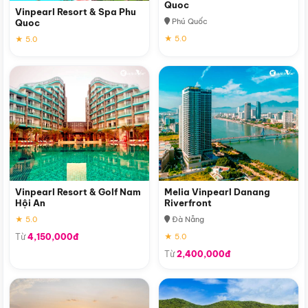
Quoc
Vinpearl Resort & Spa Phu
Phú Quốc
Quoc
★ 5.0
★ 5.0
Vinpearl Resort & Golf Nam
Melia Vinpearl Danang
Hội An
Riverfront
★ 5.0
Đà Nẵng
Từ
4,150,000đ
★ 5.0
Từ
2,400,000đ