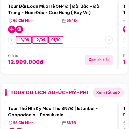
Tour Đài Loan Mùa Hè 5N4Đ | Đài Bắc - Đài
To
Trung - Nam Đầu - Cao Hùng ( Bay Vn)
Tr
Hồ Chí Minh
5N4Đ
13/08
12/09
01/10
Giá từ:
Giá
Xem chi tiết
12.999.000đ
1
TOUR DU LỊCH ÂU-ÚC-MỸ-PHI
Xem tất cả
Điểm nổi bật
Tour Thổ Nhĩ Kỳ Mùa Thu 8N7Đ | Istanbul -
To
Cappadocia - Pamukkale
Đế
Hồ Chí Minh
8N7Đ