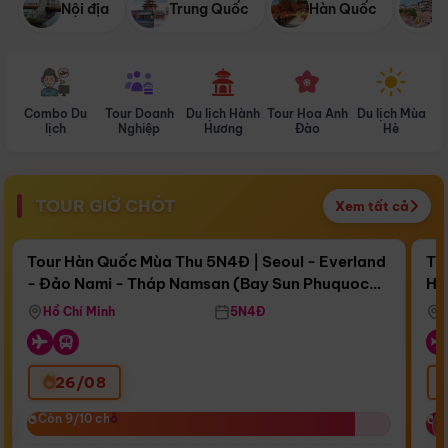
Nội địa
Trung Quốc
Hàn Quốc
N
Combo Du
Tour Doanh
Du lịch Hành
Tour Hoa Anh
Du lịch Mùa
D
lịch
Nghiệp
Hương
Đào
Hè
TOUR GIỜ CHÓT
Xem tất cả
Điểm nổi bật
Còn
17 ngày 05:29:15
Cò
Tour Hàn Quốc Mùa Thu 5N4Đ | Seoul - Everland
To
- Đảo Nami - Tháp Namsan (Bay Sun Phuquoc
Hò
Bay Sun Phuquoc Airways
Tặ
Airways)
Aq
Hồ Chí Minh
5N4Đ
26/08
‹
Còn 9/10 chỗ
Còn 9/10 chỗ
C
C