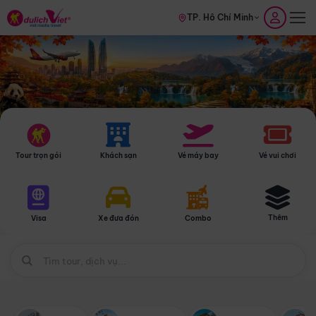
TP. Hồ Chí Minh
Tour trọn gói
Khách sạn
Vé máy bay
Vé vui chơi
Thêm
Visa
Xe đưa đón
Combo