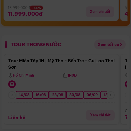
13.999.000đ
5.5
-14%
Xem chi tiết
11.999.000đ
4
TOUR TRONG NƯỚC
Xem tất cả
Điểm nổi bật
Tour Miền Tây 1N | Mỹ Tho - Bến Tre - Cù Lao Thới
To
Sơn
Hu
Hồ Chí Minh
1N0Đ
14/08
16/08
23/08
30/08
06/09
13/09
20/0
Giá
Xem chi tiết
7
Liên hệ