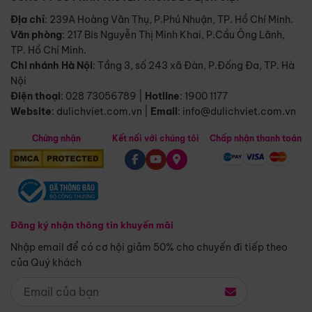
Địa chỉ
: 239A Hoàng Văn Thụ, P.Phú Nhuận, TP. Hồ Chí Minh.
Văn phòng
:
217 Bis Nguyễn Thị Minh Khai, P.Cầu Ông Lãnh,
TP. Hồ Chí Minh.
Chi nhánh Hà Nội
:
Tầng 3, số 243 xã Đàn, P.Đống Đa, TP. Hà
Nội
Điện thoại
:
028 73056789
|
Hotline
:
1900 1177
Website
:
dulichviet.com.vn
|
Email
:
info@dulichviet.com.vn
Chứng nhận
Kết nối với chúng tôi
Chấp nhận thanh toán
Đăng ký nhận thông tin khuyến mãi
Nhập email để có cơ hội giảm 50% cho chuyến đi tiếp theo
của Quý khách