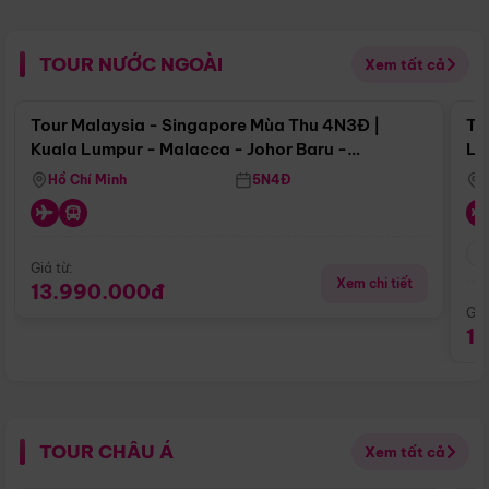
TOUR NƯỚC NGOÀI
Xem tất cả
Điểm nổi bật
Tour Malaysia - Singapore Mùa Thu 4N3Đ |
To
Kuala Lumpur - Malacca - Johor Baru -
Lử
Singapore
Hồ Chí Minh
5N4Đ
Giá từ:
Xem chi tiết
13.990.000đ
Giá
1
TOUR CHÂU Á
Xem tất cả
Điểm nổi bật