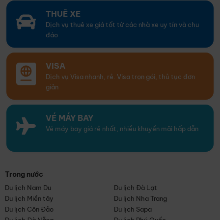
THUÊ XE
Dịch vụ thuê xe giá tốt từ các nhà xe uy tín và chu
đáo
VISA
Dịch vụ Visa nhanh, rẻ. Visa trọn gói, thủ tục đơn
giản
VÉ MÁY BAY
Vé máy bay giá rẻ nhất, nhiều khuyến mãi hấp dẫn
Trong nước
Du lịch Nam Du
Du lịch Đà Lạt
Du lịch Miền tây
Du lịch Nha Trang
Du lịch Côn Đảo
Du lịch Sapa