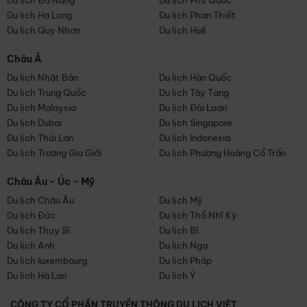
Du lịch Đà Nẵng
Du lịch Phú Quốc
Du lịch Hạ Long
Du lịch Phan Thiết
Du lịch Quy Nhơn
Du lịch Huế
Châu Á
Du lịch Nhật Bản
Du lịch Hàn Quốc
Du lịch Trung Quốc
Du lịch Tây Tạng
Du lịch Malaysia
Du lịch Đài Loan
Du lịch Dubai
Du lịch Singapore
Du lịch Thái Lan
Du lịch Indonesia
Du lịch Trương Gia Giới
Du lịch Phượng Hoàng Cổ Trấn
Châu Âu - Úc - Mỹ
Du lịch Châu Âu
Du lịch Mỹ
Du lịch Đức
Du lịch Thổ Nhĩ Kỳ
Du lịch Thụy Sĩ
Du lịch Bỉ
Du lịch Anh
Du lịch Nga
Du lịch luxembourg
Du lịch Pháp
Du lịch Hà Lan
Du lịch Ý
CÔNG TY CỔ PHẦN TRUYỀN THÔNG DU LỊCH VIỆT