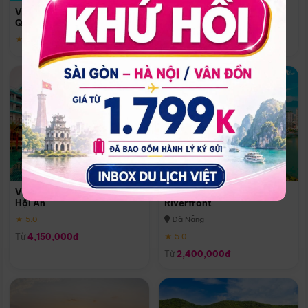
Quoc
Vinpearl Resort & Spa Phu
Phú Quốc
Quoc
★ 5.0
★ 5.0
Vinpearl Resort & Golf Nam
Melia Vinpearl Danang
Hội An
Riverfront
★ 5.0
Đà Nẵng
Từ
4,150,000đ
★ 5.0
Từ
2,400,000đ