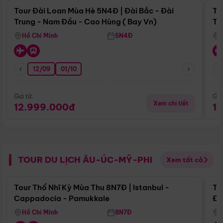
Tour Đài Loan Mùa Hè 5N4Đ | Đài Bắc - Đài
To
Trung - Nam Đầu - Cao Hùng ( Bay Vn)
Tr
Hồ Chí Minh
5N4Đ
12/09
01/10
Giá từ:
Giá
Xem chi tiết
12.999.000đ
1
TOUR DU LỊCH ÂU-ÚC-MỸ-PHI
Xem tất cả
Điểm nổi bật
Tour Thổ Nhĩ Kỳ Mùa Thu 8N7Đ | Istanbul -
To
Cappadocia - Pamukkale
Đế
Hồ Chí Minh
8N7Đ