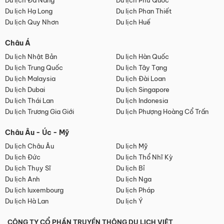
Du lịch Đà Nẵng
Du lịch Phú Quốc
Du lịch Hạ Long
Du lịch Phan Thiết
Du lịch Quy Nhơn
Du lịch Huế
Châu Á
Du lịch Nhật Bản
Du lịch Hàn Quốc
Du lịch Trung Quốc
Du lịch Tây Tạng
Du lịch Malaysia
Du lịch Đài Loan
Du lịch Dubai
Du lịch Singapore
Du lịch Thái Lan
Du lịch Indonesia
Du lịch Trương Gia Giới
Du lịch Phượng Hoàng Cổ Trấn
Châu Âu - Úc - Mỹ
Du lịch Châu Âu
Du lịch Mỹ
Du lịch Đức
Du lịch Thổ Nhĩ Kỳ
Du lịch Thụy Sĩ
Du lịch Bỉ
Du lịch Anh
Du lịch Nga
Du lịch luxembourg
Du lịch Pháp
Du lịch Hà Lan
Du lịch Ý
CÔNG TY CỔ PHẦN TRUYỀN THÔNG DU LỊCH VIỆT