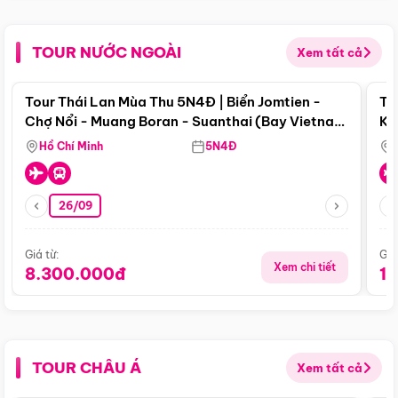
TOUR NƯỚC NGOÀI
Xem tất cả
Điểm nổi bật
Tour Thái Lan Mùa Thu 5N4Đ | Biển Jomtien -
To
Chợ Nổi - Muang Boran - Suanthai (Bay Vietnam
Ku
Airlines)
Si
Hồ Chí Minh
5N4Đ
26/09
Giá từ:
Giá
Xem chi tiết
8.300.000đ
1
TOUR CHÂU Á
Xem tất cả
Điểm nổi bật