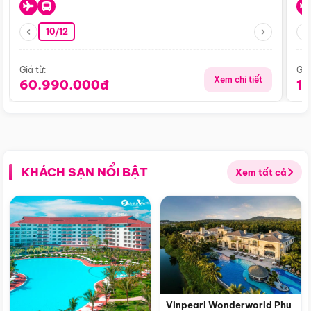
10/12
Giá từ:
Giá
Xem chi tiết
60.990.000đ
1
KHÁCH SẠN NỔI BẬT
Xem tất cả
Vinpearl Wonderworld Phu