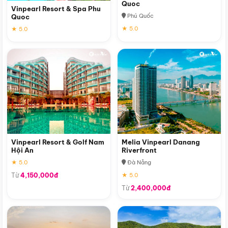
Quoc
Vinpearl Resort & Spa Phu
Phú Quốc
Quoc
★ 5.0
★ 5.0
Vinpearl Resort & Golf Nam
Melia Vinpearl Danang
Hội An
Riverfront
★ 5.0
Đà Nẵng
Từ
4,150,000đ
★ 5.0
Từ
2,400,000đ