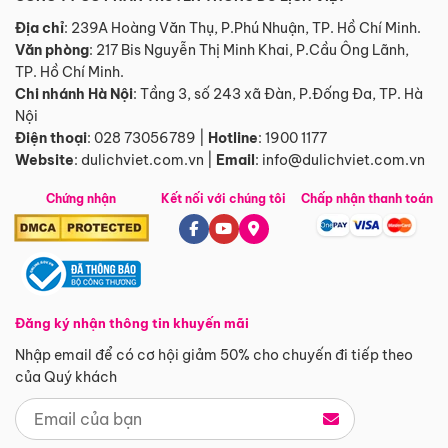
Địa chỉ
: 239A Hoàng Văn Thụ, P.Phú Nhuận, TP. Hồ Chí Minh.
Văn phòng
:
217 Bis Nguyễn Thị Minh Khai, P.Cầu Ông Lãnh,
TP. Hồ Chí Minh.
Chi nhánh Hà Nội
:
Tầng 3, số 243 xã Đàn, P.Đống Đa, TP. Hà
Nội
Điện thoại
:
028 73056789
|
Hotline
:
1900 1177
Website
:
dulichviet.com.vn
|
Email
:
info@dulichviet.com.vn
Chứng nhận
Kết nối với chúng tôi
Chấp nhận thanh toán
Đăng ký nhận thông tin khuyến mãi
Nhập email để có cơ hội giảm 50% cho chuyến đi tiếp theo
của Quý khách