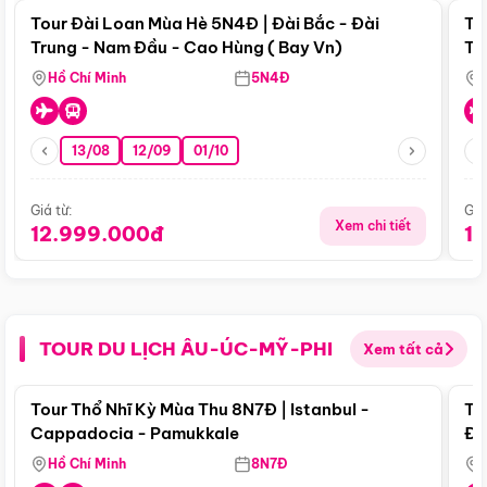
Tour Đài Loan Mùa Hè 5N4Đ | Đài Bắc - Đài
To
Trung - Nam Đầu - Cao Hùng ( Bay Vn)
Tr
Hồ Chí Minh
5N4Đ
13/08
12/09
01/10
Giá từ:
Giá
Xem chi tiết
12.999.000đ
1
TOUR DU LỊCH ÂU-ÚC-MỸ-PHI
Xem tất cả
Điểm nổi bật
Tour Thổ Nhĩ Kỳ Mùa Thu 8N7Đ | Istanbul -
To
Cappadocia - Pamukkale
Đế
Hồ Chí Minh
8N7Đ