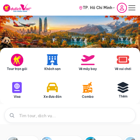
TP. Hồ Chí Minh
Tour trọn gói
Khách sạn
Vé máy bay
Vé vui chơi
Thêm
Visa
Xe đưa đón
Combo