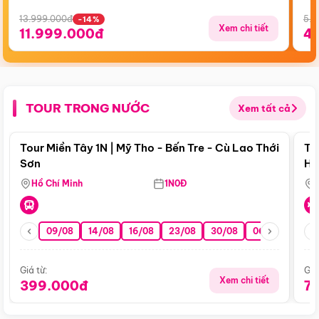
13.999.000đ
5.5
-14%
Xem chi tiết
11.999.000đ
4
TOUR TRONG NƯỚC
Xem tất cả
Điểm nổi bật
Tour Miền Tây 1N | Mỹ Tho - Bến Tre - Cù Lao Thới
To
Sơn
Hu
Hồ Chí Minh
1N0Đ
09/08
14/08
16/08
23/08
30/08
06/09
13/0
Giá từ:
Giá
Xem chi tiết
399.000đ
7