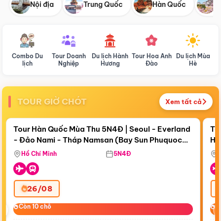
Nội địa
Trung Quốc
Hàn Quốc
N
Combo Du
Tour Doanh
Du lịch Hành
Tour Hoa Anh
Du lịch Mùa
D
lịch
Nghiệp
Hương
Đào
Hè
TOUR GIỜ CHÓT
Xem tất cả
Điểm nổi bật
Còn
18 ngày 19:22:21
Cò
Tour Hàn Quốc Mùa Thu 5N4Đ | Seoul - Everland
To
- Đảo Nami - Tháp Namsan (Bay Sun Phuquoc
Hò
Bay Sun Phuquoc Airways
Tặ
Airways)
Aq
Hồ Chí Minh
5N4Đ
26/08
‹
Còn 10 chỗ
Còn 10 chỗ
C
C