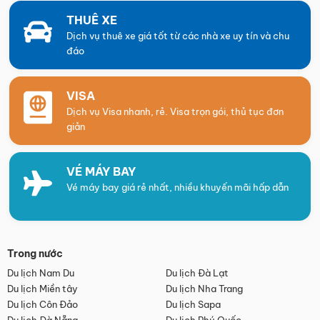
THUÊ XE
Dịch vụ thuê xe giá tốt từ các nhà xe uy tín và chu
đáo
VISA
Dịch vụ Visa nhanh, rẻ. Visa trọn gói, thủ tục đơn
giản
VÉ MÁY BAY
Vé máy bay giá rẻ nhất, nhiều khuyến mãi hấp dẫn
Trong nước
Du lịch Nam Du
Du lịch Đà Lạt
Du lịch Miền tây
Du lịch Nha Trang
Du lịch Côn Đảo
Du lịch Sapa