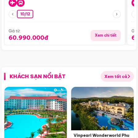
10/12
Giá từ:
Giá
Xem chi tiết
60.990.000đ
6
KHÁCH SẠN NỔI BẬT
Xem tất cả
Vinpearl Wonderworld Phu