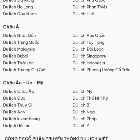
Du lịch Đà Nẵng
Du lịch Phú Quốc
Du lịch Hạ Long
Du lịch Phan Thiết
Du lịch Quy Nhơn
Du lịch Huế
Châu Á
Du lịch Nhật Bản
Du lịch Hàn Quốc
Du lịch Trung Quốc
Du lịch Tây Tạng
Du lịch Malaysia
Du lịch Đài Loan
Du lịch Dubai
Du lịch Singapore
Du lịch Thái Lan
Du lịch Indonesia
Du lịch Trương Gia Giới
Du lịch Phượng Hoàng Cổ Trấn
Châu Âu - Úc - Mỹ
Du lịch Châu Âu
Du lịch Mỹ
Du lịch Đức
Du lịch Thổ Nhĩ Kỳ
Du lịch Thụy Sĩ
Du lịch Bỉ
Du lịch Anh
Du lịch Nga
Du lịch luxembourg
Du lịch Pháp
Du lịch Hà Lan
Du lịch Ý
CÔNG TY CỔ PHẦN TRUYỀN THÔNG DU LỊCH VIỆT