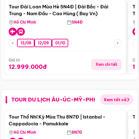
Tour Đài Loan Mùa Hè 5N4Đ | Đài Bắc - Đài
To
Trung - Nam Đầu - Cao Hùng ( Bay Vn)
Tr
Hồ Chí Minh
5N4Đ
13/08
12/09
01/10
Giá từ:
Giá
Xem chi tiết
12.999.000đ
1
TOUR DU LỊCH ÂU-ÚC-MỸ-PHI
Xem tất cả
Điểm nổi bật
Tour Thổ Nhĩ Kỳ Mùa Thu 8N7Đ | Istanbul -
To
Cappadocia - Pamukkale
Hồ Chí Minh
8N7Đ