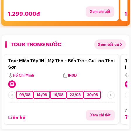
Xem chi tiết
1.299.000đ
1.
TOUR TRONG NƯỚC
Xem tất cả
Điểm nổi bật
Tour Miền Tây 1N | Mỹ Tho - Bến Tre - Cù Lao Thới
To
Sơn
Hu
Hồ Chí Minh
1N0Đ
09/08
14/08
16/08
23/08
30/08
Giá
Xem chi tiết
7
Liên hệ