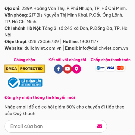
Địa chỉ
: 239A Hoàng Văn Thụ, P.Phú Nhuận, TP. Hồ Chí Minh.
Văn phòng
:
217 Bis Nguyễn Thị Minh Khai, P.Cầu Ông Lãnh,
TP. Hồ Chí Minh.
Chi nhánh Hà Nội
:
Tầng 3, số 243 xã Đàn, P.Đống Đa, TP. Hà
Nội
Điện thoại
:
028 73056789
|
Hotline
:
1900 1177
Website
:
dulichviet.com.vn
|
Email
:
info@dulichviet.com.vn
Chứng nhận
Kết nối với chúng tôi
Chấp nhận thanh toán
Đăng ký nhận thông tin khuyến mãi
Nhập email để có cơ hội giảm 50% cho chuyến đi tiếp theo
của Quý khách