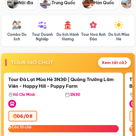
Nội địa
Trung Quốc
Hàn Quốc
N
Combo Du
Tour Doanh
Du lịch Hành
Tour Hoa Anh
Du lịch Mùa
D
lịch
Nghiệp
Hương
Đào
Hè
TOUR GIỜ CHÓT
Xem tất cả
Điểm nổi bật
Còn
17:47:21
Cò
Tour Đà Lạt Mùa Hè 3N3Đ | Quảng Trường Lâm
To
Viên - Happy Hill - Puppy Farm
Bế
Ma
Hồ Chí Minh
3N3Đ
06/08
‹
Còn 10 chỗ
Còn 10 chỗ
C
C