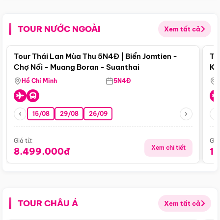
TOUR NƯỚC NGOÀI
Xem tất cả
Điểm nổi bật
Tour Thái Lan Mùa Thu 5N4Đ | Biển Jomtien -
To
Chợ Nổi - Muang Boran - Suanthai
Ku
Si
Hồ Chí Minh
5N4Đ
15/08
29/08
26/09
Giá từ:
Giá
Xem chi tiết
8.499.000đ
1
TOUR CHÂU Á
Xem tất cả
Điểm nổi bật