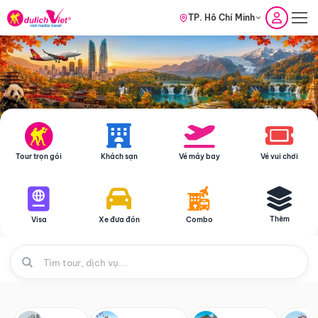
TP. Hồ Chí Minh
Tour trọn gói
Khách sạn
Vé máy bay
Vé vui chơi
Thêm
Visa
Xe đưa đón
Combo