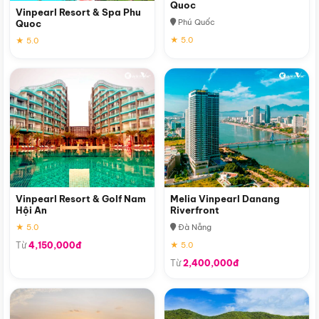
Quoc
Vinpearl Resort & Spa Phu
Phú Quốc
Quoc
★ 5.0
★ 5.0
Vinpearl Resort & Golf Nam
Melia Vinpearl Danang
Hội An
Riverfront
★ 5.0
Đà Nẵng
Từ
4,150,000đ
★ 5.0
Từ
2,400,000đ