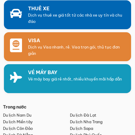
THUÊ XE
Dịch vụ thuê xe giá tốt từ các nhà xe uy tín và chu
đáo
VISA
Dịch vụ Visa nhanh, rẻ. Visa trọn gói, thủ tục đơn
giản
VÉ MÁY BAY
Vé máy bay giá rẻ nhất, nhiều khuyến mãi hấp dẫn
Trong nước
Du lịch Nam Du
Du lịch Đà Lạt
Du lịch Miền tây
Du lịch Nha Trang
Du lịch Côn Đảo
Du lịch Sapa