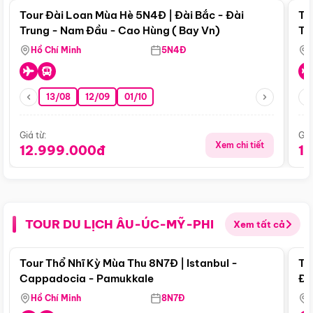
Tour Đài Loan Mùa Hè 5N4Đ | Đài Bắc - Đài
To
Trung - Nam Đầu - Cao Hùng ( Bay Vn)
Tr
Hồ Chí Minh
5N4Đ
13/08
12/09
01/10
Giá từ:
Giá
Xem chi tiết
12.999.000đ
1
TOUR DU LỊCH ÂU-ÚC-MỸ-PHI
Xem tất cả
Điểm nổi bật
Tour Thổ Nhĩ Kỳ Mùa Thu 8N7Đ | Istanbul -
To
Cappadocia - Pamukkale
Đế
Hồ Chí Minh
8N7Đ