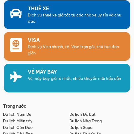
THUÊ XE
Dịch vụ thuê xe giá tốt từ các nhà xe uy tín và chu
đáo
VISA
Dịch vụ Visa nhanh, rẻ. Visa trọn gói, thủ tục đơn
giản
VÉ MÁY BAY
Vé máy bay giá rẻ nhất, nhiều khuyến mãi hấp dẫn
Trong nước
Du lịch Nam Du
Du lịch Đà Lạt
Du lịch Miền tây
Du lịch Nha Trang
Du lịch Côn Đảo
Du lịch Sapa