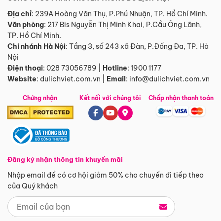
Địa chỉ
: 239A Hoàng Văn Thụ, P.Phú Nhuận, TP. Hồ Chí Minh.
Văn phòng
:
217 Bis Nguyễn Thị Minh Khai, P.Cầu Ông Lãnh,
TP. Hồ Chí Minh.
Chi nhánh Hà Nội
:
Tầng 3, số 243 xã Đàn, P.Đống Đa, TP. Hà
Nội
Điện thoại
:
028 73056789
|
Hotline
:
1900 1177
Website
:
dulichviet.com.vn
|
Email
:
info@dulichviet.com.vn
Chứng nhận
Kết nối với chúng tôi
Chấp nhận thanh toán
Đăng ký nhận thông tin khuyến mãi
Nhập email để có cơ hội giảm 50% cho chuyến đi tiếp theo
của Quý khách