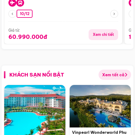
10/12
Giá từ:
Giá
Xem chi tiết
60.990.000đ
1
KHÁCH SẠN NỔI BẬT
Xem tất cả
Vinpearl Wonderworld Phu