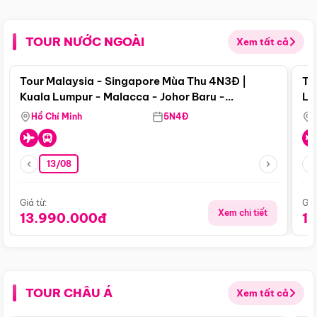
TOUR NƯỚC NGOÀI
Xem tất cả
Điểm nổi bật
Tour Malaysia - Singapore Mùa Thu 4N3Đ |
To
Kuala Lumpur - Malacca - Johor Baru -
Lử
Singapore
Hồ Chí Minh
5N4Đ
13/08
Giá từ:
Giá
Xem chi tiết
13.990.000đ
1
TOUR CHÂU Á
Xem tất cả
Điểm nổi bật