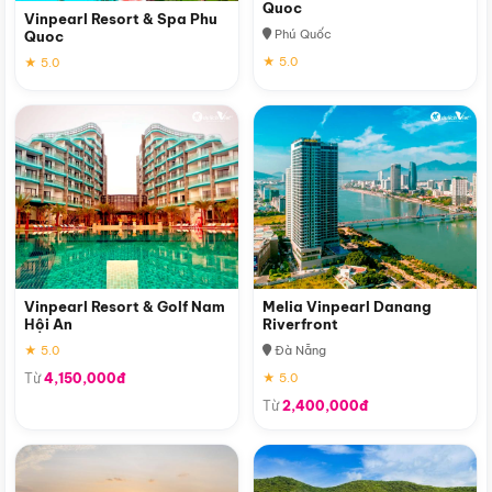
Quoc
Vinpearl Resort & Spa Phu
Phú Quốc
Quoc
★ 5.0
★ 5.0
Vinpearl Resort & Golf Nam
Melia Vinpearl Danang
Hội An
Riverfront
★ 5.0
Đà Nẵng
Từ
4,150,000đ
★ 5.0
Từ
2,400,000đ