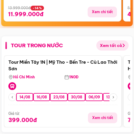
13.999.000đ
5.5
-14%
Xem chi tiết
11.999.000đ
4
TOUR TRONG NƯỚC
Xem tất cả
Điểm nổi bật
Tour Miền Tây 1N | Mỹ Tho - Bến Tre - Cù Lao Thới
To
Sơn
Hu
Hồ Chí Minh
1N0Đ
14/08
16/08
23/08
30/08
06/09
13/09
20/0
Giá từ:
Giá
Xem chi tiết
399.000đ
7