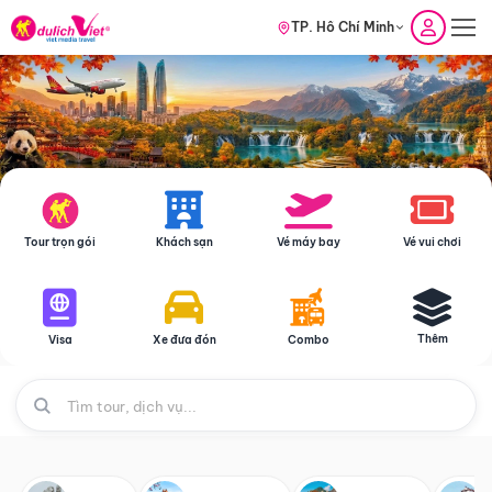
TP. Hồ Chí Minh
Tour trọn gói
Khách sạn
Vé máy bay
Vé vui chơi
Thêm
Visa
Xe đưa đón
Combo