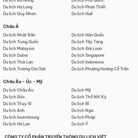
Du lịch Đà Nẵng
Du lịch Phú Quốc
Du lịch Hạ Long
Du lịch Phan Thiết
Du lịch Quy Nhơn
Du lịch Huế
Châu Á
Du lịch Nhật Bản
Du lịch Hàn Quốc
Du lịch Trung Quốc
Du lịch Tây Tạng
Du lịch Malaysia
Du lịch Đài Loan
Du lịch Dubai
Du lịch Singapore
Du lịch Thái Lan
Du lịch Indonesia
Du lịch Trương Gia Giới
Du lịch Phượng Hoàng Cổ Trấn
Châu Âu - Úc - Mỹ
Du lịch Châu Âu
Du lịch Mỹ
Du lịch Đức
Du lịch Thổ Nhĩ Kỳ
Du lịch Thụy Sĩ
Du lịch Bỉ
Du lịch Anh
Du lịch Nga
Du lịch luxembourg
Du lịch Pháp
Du lịch Hà Lan
Du lịch Ý
CÔNG TY CỔ PHẦN TRUYỀN THÔNG DU LỊCH VIỆT