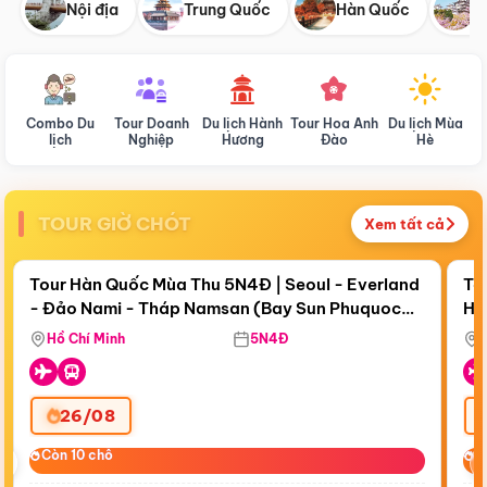
Nội địa
Trung Quốc
Hàn Quốc
N
Combo Du
Tour Doanh
Du lịch Hành
Tour Hoa Anh
Du lịch Mùa
D
lịch
Nghiệp
Hương
Đào
Hè
TOUR GIỜ CHÓT
Xem tất cả
Điểm nổi bật
Còn
18 ngày 01:43:46
Cò
Tour Hàn Quốc Mùa Thu 5N4Đ | Seoul - Everland
To
- Đảo Nami - Tháp Namsan (Bay Sun Phuquoc
Hò
Bay Sun Phuquoc Airways
Tặ
Airways)
Aq
Hồ Chí Minh
5N4Đ
26/08
‹
Còn 10 chỗ
Còn 10 chỗ
C
C