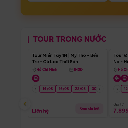
TOUR TRONG NƯỚC
Điểm nổi bật
Tour Miền Tây 1N | Mỹ Tho - Bến
Tour Đ
Tre - Cù Lao Thới Sơn
Nà - H
Nha
Hồ Chí Minh
1N0Đ
Hồ Ch
14/08
16/08
23/08
30/08
06/09
12
1
‹
Giá từ:
Xem chi tiết
7.89
Liên hệ