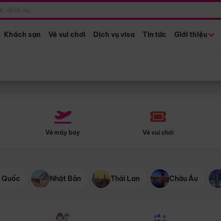
Điểm khởi hành
Tháng khở
Hồ Chí Minh
Bất kỳ 
Khách sạn
Vé vui chơi
Dịch vụ visa
Tin tức
Giới thiệu
Vé máy bay
Vé vui chơi
 Quốc
Nhật Bản
Thái Lan
Châu Âu