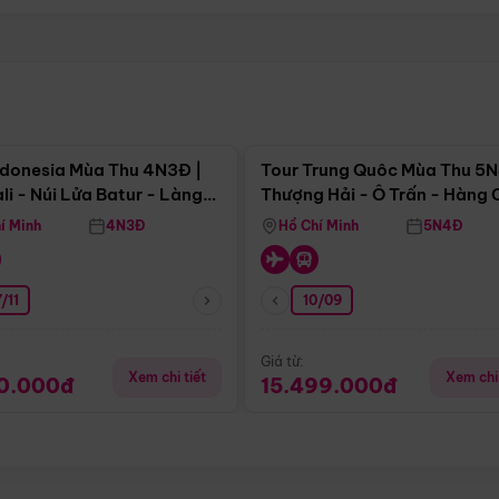
Điểm nổi bật
Điểm nổi
ndonesia Mùa Thu 4N3Đ |
Tour Trung Quôc Mùa Thu 5N
li - Núi Lửa Batur - Làng
Thượng Hải - Ô Trấn - Hàng
puran
(Tour Không Shopping)
í Minh
4N3Đ
Hồ Chí Minh
5N4Đ
/11
10/09
Giá từ:
Xem chi tiết
Xem chi 
90.000đ
15.499.000đ