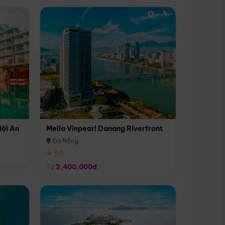
Hội An
Melia Vinpearl Danang Riverfront
Đà Nẵng
★ 5.0
Từ
2,400,000đ