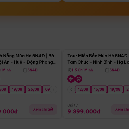
Điểm nổi bật
Điểm nổi
à Nẵng Mùa Hè 5N4Đ | Bà
Tour Miền Bắc Mùa Hè 5N4Đ 
ội An - Huế - Động Phong
Tam Chúc - Ninh Bình - Hạ L
í Minh
5N4Đ
Hồ Chí Minh
5N4Đ
/08
3/09
19/08
20/09
26/08
27/09
09/09
16/09
12/08
23/09
15/08
30/09
19/08
07/10
2
Giá từ:
Xem chi tiết
Xem chi 
9.000đ
9.399.000đ