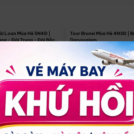
Điểm nổi bật
Điểm nổi
ài Loan Mùa Hè 5N4Đ |
Tour Brunei Mùa Hè 4N3Đ | B
ng - Đài Trung - Đài Bắc
Darussalam
j)
í Minh
5N4Đ
Hồ Chí Minh
4N3Đ
4/09
18/09
30/08
17/09
24/09
Giá từ:
Xem chi tiết
Xem chi 
90.000đ
14.499.000đ