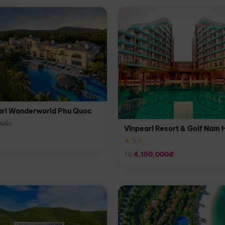
arl Wonderworld Phu Quoc
Quốc
Vinpearl Resort & Golf Nam 
★ 5.0
Từ
4,150,000đ