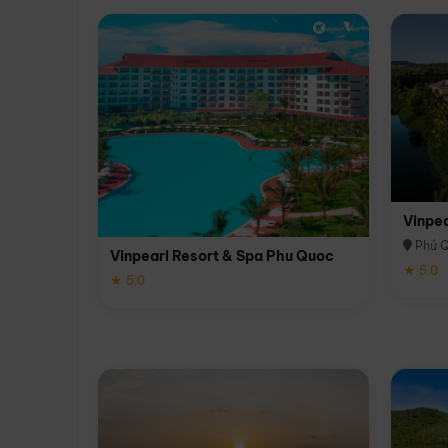
Vinpe
Phú 
Vinpearl Resort & Spa Phu Quoc
★ 5.0
★ 5.0