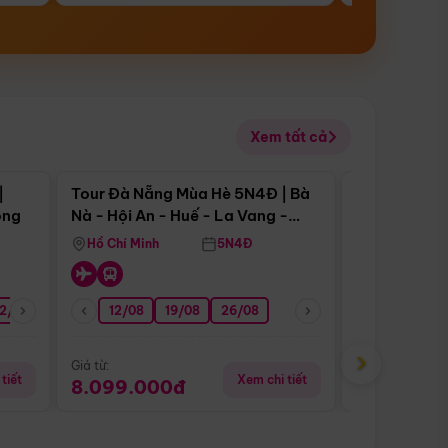
Xem tất cả
 bật
Điểm nổi bật
|
Tour Đà Nẵng Mùa Hè 5N4Đ | Bà
Tour Đà Nẵn
ong
Nà - Hội An - Huế - La Vang -
Nà - Hội An
Động Thiên Đường
Nha
Hồ Chí Minh
5N4Đ
Hồ Chí Minh
2/08
26/08
05/09
12/08
19/08
09/09
26/08
12/09
13/08
›
Giá từ:
Giá từ:
tiết
Xem chi tiết
8.099.000đ
6.899.00