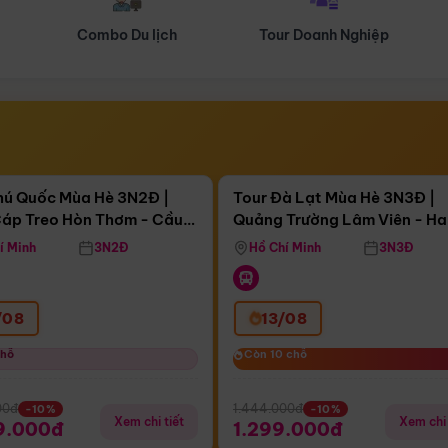
Tour Doanh Nghiệp
Du lịch Hành Hương
Điểm nổi bật
Điểm nổi
ngày 05:34:58
Còn
04 ngày 05:34:58
hú Quốc Mùa Hè 3N2Đ |
Tour Đà Lạt Mùa Hè 3N3Đ |
áp Treo Hòn Thơm - Cầu
Quảng Trường Lâm Viên - H
áp Treo Hòn Thơm
Công Viên Nước Aquatopia
Hill - Puppy Farm
í Minh
3N2Đ
Hồ Chí Minh
3N3Đ
/08
13/08
chỗ
chỗ
Còn 10 chỗ
Còn 10 chỗ
00đ
1.444.000đ
-10%
-10%
Xem chi tiết
Xem chi 
9.000đ
1.299.000đ