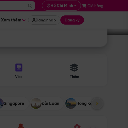
i hành
Hồ Chí Minh
Giỏ hàng
Tìm tour
tháng nào
Xem thêm
Đăng nhập
Đăng ký
Visa
Thêm
Singapore
Đài Loan
Hong Kong
Mỹ