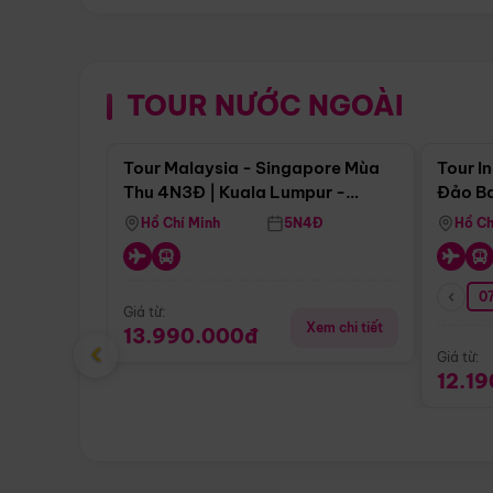
TOUR NƯỚC NGOÀI
Điểm nổi bật
Tour Malaysia - Singapore Mùa
Tour I
Thu 4N3Đ | Kuala Lumpur -
Đảo Ba
Malacca - Johor Baru -
Pengli
Hồ Chí Minh
5N4Đ
Hồ Ch
Singapore
07
Giá từ:
Xem chi tiết
13.990.000đ
‹
Giá từ:
12.1