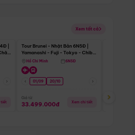
Xem tất cả
 bật
Điểm nổi bật
4Đ |
Tour Brunei - Nhật Bản 6N5Đ |
Tour Campu
 Châu
Yamanashi - Fuji - Tokyo - Chiba
Siem Reap -
- Freeday
Hồ Chí Minh
6N5Đ
Hồ Chí Minh
01/09
20/10
20/08
›
Giá từ:
Giá từ:
tiết
Xem chi tiết
33.499.000đ
5.650.00