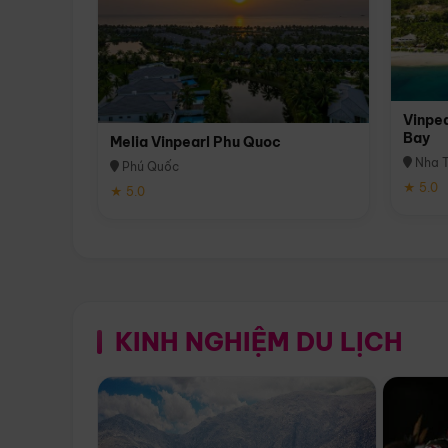
Vinpea
Bay
Melia Vinpearl Phu Quoc
Nha T
Phú Quốc
★ 5.0
★ 5.0
KINH NGHIỆM DU LỊCH