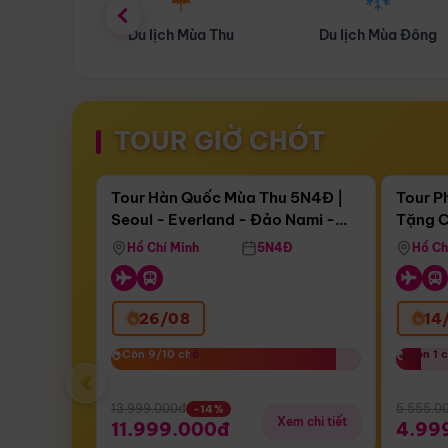
ùa Thu
Du lịch Mùa Đông
Combo Du lịch
TOUR GIỜ CHÓT
Điểm nổi bật
Còn
17 ngày 05:34:58
Còn
05 
Tour Hàn Quốc Mùa Thu 5N4Đ |
Tour P
Seoul - Everland - Đảo Nami -
Tặng C
Bay Sun Phuquoc Airways
Tặng C
Tháp Namsan (Bay Sun Phuquoc
Hôn - 
Hồ Chí Minh
5N4Đ
Hồ Ch
Airways)
26/08
14
Còn 9/10 chỗ
Còn 9/10 chỗ
Còn 1 
Còn 1 
‹
13.999.000đ
5.555.0
-14%
Xem chi tiết
11.999.000đ
4.99