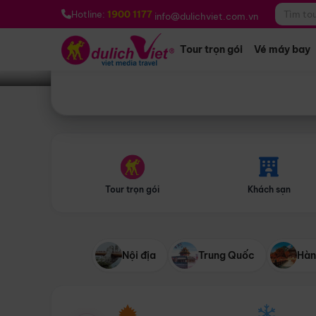
Bạn muốn đi đâu?
*
Hotline:
1900 1177
info@dulichviet.com.vn
Tour trọn gói
Vé máy bay
Tour trọn gói
Khách sạn
Nội địa
Trung Quốc
Hàn