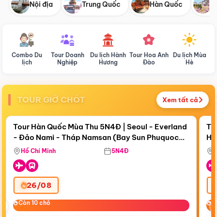
Nội địa
Trung Quốc
Hàn Quốc
N
Combo Du
Tour Doanh
Du lịch Hành
Tour Hoa Anh
Du lịch Mùa
D
lịch
Nghiệp
Hương
Đào
Hè
TOUR GIỜ CHÓT
Xem tất cả
Điểm nổi bật
Còn
18 ngày 04:12:45
Cò
Tour Hàn Quốc Mùa Thu 5N4Đ | Seoul - Everland
To
- Đảo Nami - Tháp Namsan (Bay Sun Phuquoc
Hò
Bay Sun Phuquoc Airways
Tặ
Airways)
Aq
Hồ Chí Minh
5N4Đ
26/08
‹
Còn 10 chỗ
Còn 10 chỗ
C
C