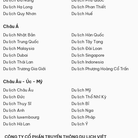
Du lịch Đà Nẵng
Du lịch Phú Quốc
Du lịch Hạ Long
Du lịch Phan Thiết
Du lịch Quy Nhơn
Du lịch Huế
Châu Á
Du lịch Nhật Bản
Du lịch Hàn Quốc
Du lịch Trung Quốc
Du lịch Tây Tạng
Du lịch Malaysia
Du lịch Đài Loan
Du lịch Dubai
Du lịch Singapore
Du lịch Thái Lan
Du lịch Indonesia
Du lịch Trương Gia Giới
Du lịch Phượng Hoàng Cổ Trấn
Châu Âu - Úc - Mỹ
Du lịch Châu Âu
Du lịch Mỹ
Du lịch Đức
Du lịch Thổ Nhĩ Kỳ
Du lịch Thụy Sĩ
Du lịch Bỉ
Du lịch Anh
Du lịch Nga
Du lịch luxembourg
Du lịch Pháp
Du lịch Hà Lan
Du lịch Ý
CÔNG TY CỔ PHẦN TRUYỀN THÔNG DU LỊCH VIỆT