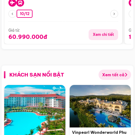
10/12
Giá từ:
Giá
Xem chi tiết
60.990.000đ
1
KHÁCH SẠN NỔI BẬT
Xem tất cả
Vinpearl Wonderworld Phu