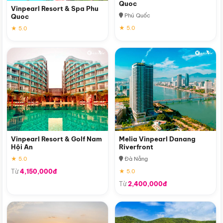
Quoc
Vinpearl Resort & Spa Phu
Phú Quốc
Quoc
★ 5.0
★ 5.0
Vinpearl Resort & Golf Nam
Melia Vinpearl Danang
Hội An
Riverfront
★ 5.0
Đà Nẵng
Từ
4,150,000đ
★ 5.0
Từ
2,400,000đ