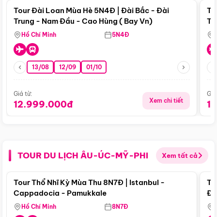
Tour Đài Loan Mùa Hè 5N4Đ | Đài Bắc - Đài
To
Trung - Nam Đầu - Cao Hùng ( Bay Vn)
Tr
Hồ Chí Minh
5N4Đ
13/08
12/09
01/10
Giá từ:
Giá
Xem chi tiết
12.999.000đ
1
TOUR DU LỊCH ÂU-ÚC-MỸ-PHI
Xem tất cả
Điểm nổi bật
Tour Thổ Nhĩ Kỳ Mùa Thu 8N7Đ | Istanbul -
To
Cappadocia - Pamukkale
Đế
Hồ Chí Minh
8N7Đ