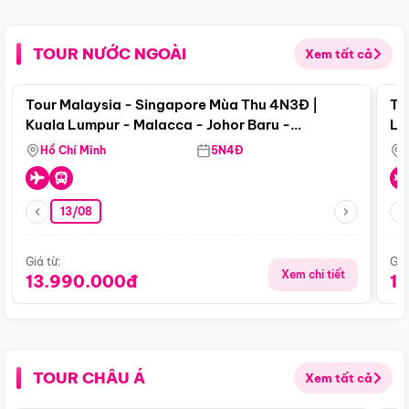
TOUR NƯỚC NGOÀI
Xem tất cả
Điểm nổi bật
Tour Malaysia - Singapore Mùa Thu 4N3Đ |
To
Kuala Lumpur - Malacca - Johor Baru -
Lử
Singapore
Hồ Chí Minh
5N4Đ
13/08
Giá từ:
Giá
Xem chi tiết
13.990.000đ
1
TOUR CHÂU Á
Xem tất cả
Điểm nổi bật