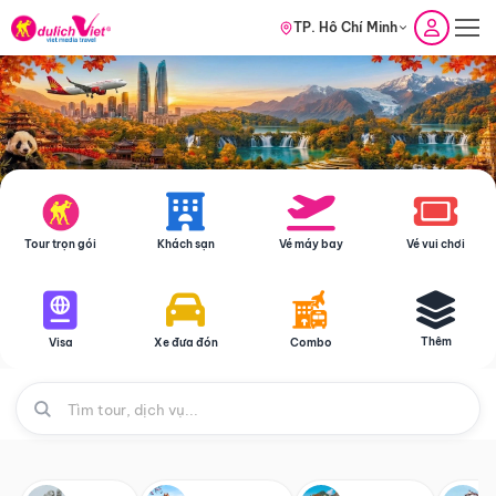
TP. Hồ Chí Minh
Tour trọn gói
Khách sạn
Vé máy bay
Vé vui chơi
Thêm
Visa
Xe đưa đón
Combo