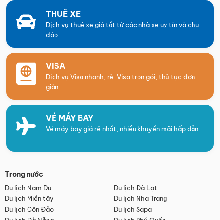
THUÊ XE
Dịch vụ thuê xe giá tốt từ các nhà xe uy tín và chu
đáo
VISA
Dịch vụ Visa nhanh, rẻ. Visa trọn gói, thủ tục đơn
giản
VÉ MÁY BAY
Vé máy bay giá rẻ nhất, nhiều khuyến mãi hấp dẫn
Trong nước
Du lịch Nam Du
Du lịch Đà Lạt
Du lịch Miền tây
Du lịch Nha Trang
Du lịch Côn Đảo
Du lịch Sapa