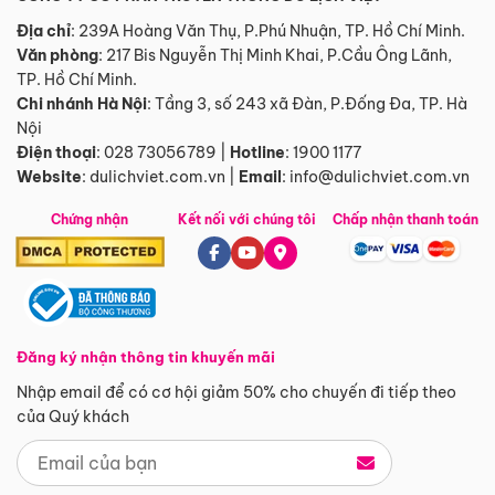
Địa chỉ
: 239A Hoàng Văn Thụ, P.Phú Nhuận, TP. Hồ Chí Minh.
Văn phòng
:
217 Bis Nguyễn Thị Minh Khai, P.Cầu Ông Lãnh,
TP. Hồ Chí Minh.
Chi nhánh Hà Nội
:
Tầng 3, số 243 xã Đàn, P.Đống Đa, TP. Hà
Nội
Điện thoại
:
028 73056789
|
Hotline
:
1900 1177
Website
:
dulichviet.com.vn
|
Email
:
info@dulichviet.com.vn
Chứng nhận
Kết nối với chúng tôi
Chấp nhận thanh toán
Đăng ký nhận thông tin khuyến mãi
Nhập email để có cơ hội giảm 50% cho chuyến đi tiếp theo
của Quý khách