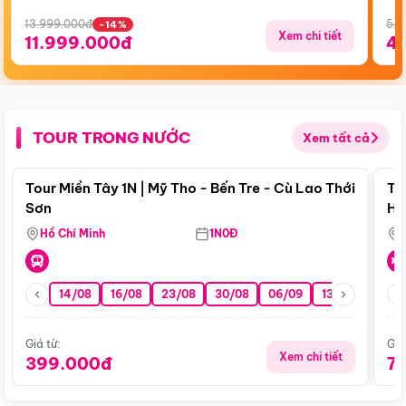
13.999.000đ
5.5
-14%
Xem chi tiết
11.999.000đ
4
TOUR TRONG NƯỚC
Xem tất cả
Điểm nổi bật
Tour Miền Tây 1N | Mỹ Tho - Bến Tre - Cù Lao Thới
To
Sơn
Hu
Hồ Chí Minh
1N0Đ
14/08
16/08
23/08
30/08
06/09
13/09
20/0
Giá từ:
Giá
Xem chi tiết
399.000đ
7