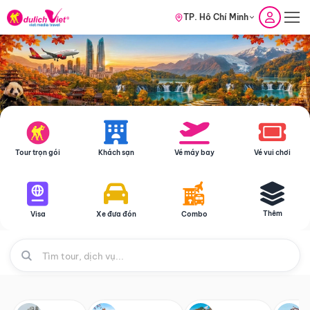
TP. Hồ Chí Minh
Tour trọn gói
Khách sạn
Vé máy bay
Vé vui chơi
Thêm
Visa
Xe đưa đón
Combo