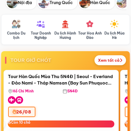
Nội địa
Trung Quốc
Hàn Quốc
N
Combo Du
Tour Doanh
Du lịch Hành
Tour Hoa Anh
Du lịch Mùa
D
lịch
Nghiệp
Hương
Đào
Hè
TOUR GIỜ CHÓT
Xem tất cả
Điểm nổi bật
Còn
18 ngày 10:06:11
Cò
Tour Hàn Quốc Mùa Thu 5N4Đ | Seoul - Everland
To
- Đảo Nami - Tháp Namsan (Bay Sun Phuquoc
Hò
Bay Sun Phuquoc Airways
Tặ
Airways)
Aq
Hồ Chí Minh
5N4Đ
26/08
‹
Còn 10 chỗ
Còn 10 chỗ
C
C