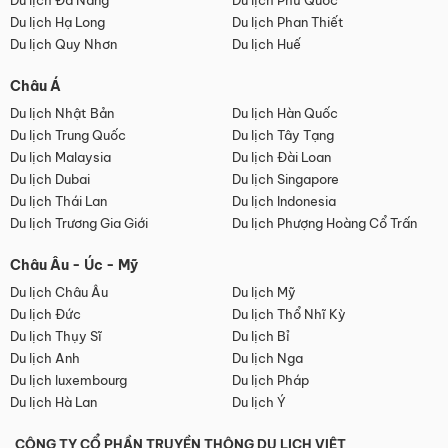
Du lịch Đà Nẵng
Du lịch Phú Quốc
Du lịch Hạ Long
Du lịch Phan Thiết
Du lịch Quy Nhơn
Du lịch Huế
Châu Á
Du lịch Nhật Bản
Du lịch Hàn Quốc
Du lịch Trung Quốc
Du lịch Tây Tạng
Du lịch Malaysia
Du lịch Đài Loan
Du lịch Dubai
Du lịch Singapore
Du lịch Thái Lan
Du lịch Indonesia
Du lịch Trương Gia Giới
Du lịch Phượng Hoàng Cổ Trấn
Châu Âu - Úc - Mỹ
Du lịch Châu Âu
Du lịch Mỹ
Du lịch Đức
Du lịch Thổ Nhĩ Kỳ
Du lịch Thụy Sĩ
Du lịch Bỉ
Du lịch Anh
Du lịch Nga
Du lịch luxembourg
Du lịch Pháp
Du lịch Hà Lan
Du lịch Ý
CÔNG TY CỔ PHẦN TRUYỀN THÔNG DU LỊCH VIỆT