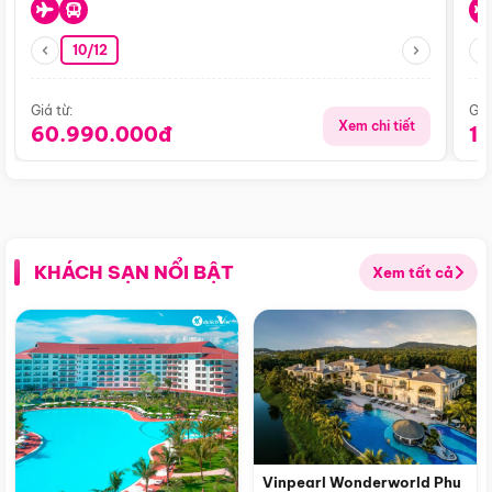
10/12
Giá từ:
Giá
Xem chi tiết
60.990.000đ
1
KHÁCH SẠN NỔI BẬT
Xem tất cả
Vinpearl Wonderworld Phu