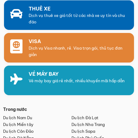
THUÊ XE
Dịch vụ thuê xe giá tốt từ các nhà xe uy tín và chu
đáo
VISA
Dịch vụ Visa nhanh, rẻ. Visa trọn gói, thủ tục đơn
giản
VÉ MÁY BAY
Vé máy bay giá rẻ nhất, nhiều khuyến mãi hấp dẫn
Trong nước
Du lịch Nam Du
Du lịch Đà Lạt
Du lịch Miền tây
Du lịch Nha Trang
Du lịch Côn Đảo
Du lịch Sapa