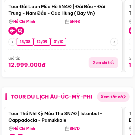
Tour Đài Loan Mùa Hè 5N4Đ | Đài Bắc - Đài
To
Trung - Nam Đầu - Cao Hùng ( Bay Vn)
Tr
Hồ Chí Minh
5N4Đ
13/08
12/09
01/10
Giá từ:
Giá
Xem chi tiết
12.999.000đ
1
TOUR DU LỊCH ÂU-ÚC-MỸ-PHI
Xem tất cả
Điểm nổi bật
Tour Thổ Nhĩ Kỳ Mùa Thu 8N7Đ | Istanbul -
To
Cappadocia - Pamukkale
Đế
Hồ Chí Minh
8N7Đ