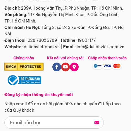
Địa chỉ
: 239A Hoàng Văn Thụ, P.Phú Nhuận, TP. Hồ Chí Minh.
Văn phòng
:
217 Bis Nguyễn Thị Minh Khai, P.Cầu Ông Lãnh,
TP. Hồ Chí Minh.
Chi nhánh Hà Nội
:
Tầng 3, số 243 xã Đàn, P.Đống Đa, TP. Hà
Nội
Điện thoại
:
028 73056789
|
Hotline
:
1900 1177
Website
:
dulichviet.com.vn
|
Email
:
info@dulichviet.com.vn
Chứng nhận
Kết nối với chúng tôi
Chấp nhận thanh toán
Đăng ký nhận thông tin khuyến mãi
Nhập email để có cơ hội giảm 50% cho chuyến đi tiếp theo
của Quý khách