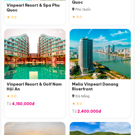
Quoc
Vinpearl Resort & Spa Phu
Phú Quốc
Quoc
★ 5.0
★ 5.0
Vinpearl Resort & Golf Nam
Melia Vinpearl Danang
Hội An
Riverfront
★ 5.0
Đà Nẵng
Từ
4,150,000đ
★ 5.0
Từ
2,400,000đ