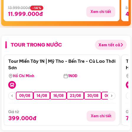
13.999.000đ
5.5
-14%
Xem chi tiết
11.999.000đ
4
TOUR TRONG NƯỚC
Xem tất cả
Điểm nổi bật
Tour Miền Tây 1N | Mỹ Tho - Bến Tre - Cù Lao Thới
To
Sơn
Hu
Hồ Chí Minh
1N0Đ
09/08
14/08
16/08
23/08
30/08
06/09
13/0
Giá từ:
Giá
Xem chi tiết
399.000đ
7