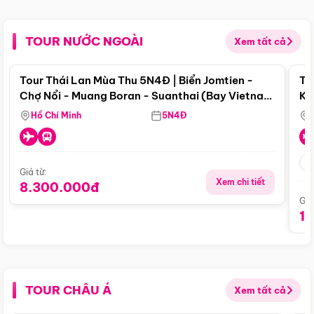
TOUR NƯỚC NGOÀI
Xem tất cả
Điểm nổi bật
Tour Thái Lan Mùa Thu 5N4Đ | Biển Jomtien -
To
Chợ Nổi - Muang Boran - Suanthai (Bay Vietnam
Ku
Airlines)
Si
Hồ Chí Minh
5N4Đ
Giá từ:
Xem chi tiết
8.300.000đ
Giá
1
TOUR CHÂU Á
Xem tất cả
Điểm nổi bật