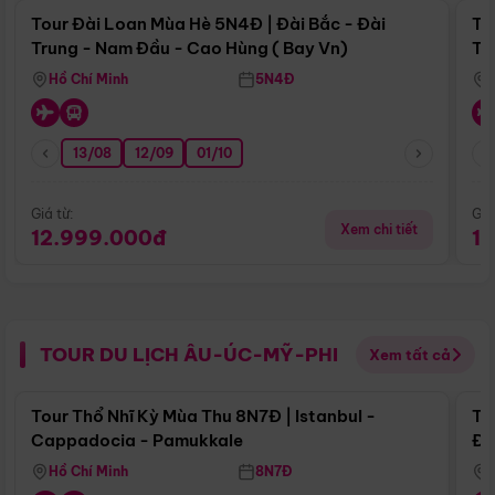
Tour Đài Loan Mùa Hè 5N4Đ | Đài Bắc - Đài
To
Trung - Nam Đầu - Cao Hùng ( Bay Vn)
Tr
Hồ Chí Minh
5N4Đ
13/08
12/09
01/10
Giá từ:
Giá
Xem chi tiết
12.999.000đ
1
TOUR DU LỊCH ÂU-ÚC-MỸ-PHI
Xem tất cả
Điểm nổi bật
Tour Thổ Nhĩ Kỳ Mùa Thu 8N7Đ | Istanbul -
To
Cappadocia - Pamukkale
Đế
Hồ Chí Minh
8N7Đ