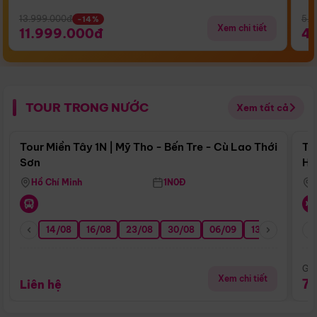
13.999.000đ
5.5
-14%
Xem chi tiết
11.999.000đ
4
TOUR TRONG NƯỚC
Xem tất cả
Điểm nổi bật
Tour Miền Tây 1N | Mỹ Tho - Bến Tre - Cù Lao Thới
To
Sơn
Hu
Hồ Chí Minh
1N0Đ
14/08
16/08
23/08
30/08
06/09
13/09
20/0
Giá
Xem chi tiết
7
Liên hệ