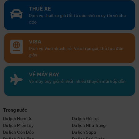
THUÊ XE
Dịch vụ thuê xe giá tốt từ các nhà xe uy tín và chu
đáo
VISA
Dịch vụ Visa nhanh, rẻ. Visa trọn gói, thủ tục đơn
giản
VÉ MÁY BAY
Vé máy bay giá rẻ nhất, nhiều khuyến mãi hấp dẫn
Trong nước
Du lịch Nam Du
Du lịch Đà Lạt
Du lịch Miền tây
Du lịch Nha Trang
Du lịch Côn Đảo
Du lịch Sapa