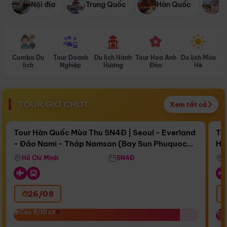
Nội địa
Trung Quốc
Hàn Quốc
N
Combo Du
Tour Doanh
Du lịch Hành
Tour Hoa Anh
Du lịch Mùa
D
lịch
Nghiệp
Hương
Đào
Hè
TOUR GIỜ CHÓT
Xem tất cả
Điểm nổi bật
Còn
17 ngày 13:09:41
Cò
Tour Hàn Quốc Mùa Thu 5N4Đ | Seoul - Everland
To
- Đảo Nami - Tháp Namsan (Bay Sun Phuquoc
Hò
Bay Sun Phuquoc Airways
Tặ
Airways)
Aq
Hồ Chí Minh
5N4Đ
26/08
‹
Còn 9/10 chỗ
Còn 9/10 chỗ
C
C