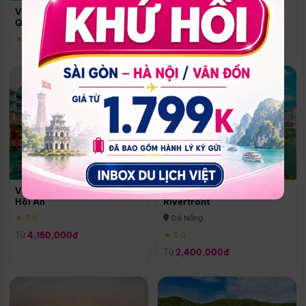
Quoc
Vinpearl Resort & Spa Phu
Phú Quốc
Quoc
★ 5.0
★ 5.0
Vinpearl Resort & Golf Nam
Melia Vinpearl Danang
Hội An
Riverfront
★ 5.0
Đà Nẵng
Từ
4,150,000đ
★ 5.0
Từ
2,400,000đ