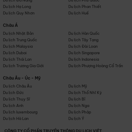
Du lịch Đà Nẵng
Du lịch Phú Quốc
Du lịch Hạ Long
Du lịch Phan Thiết
Du lịch Quy Nhơn
Du lịch Huế
Châu Á
Du lịch Nhật Bản
Du lịch Hàn Quốc
Du lịch Trung Quốc
Du lịch Tây Tạng
Du lịch Malaysia
Du lịch Đài Loan
Du lịch Dubai
Du lịch Singapore
Du lịch Thái Lan
Du lịch Indonesia
Du lịch Trương Gia Giới
Du lịch Phượng Hoàng Cổ Trấn
Châu Âu - Úc - Mỹ
Du lịch Châu Âu
Du lịch Mỹ
Du lịch Đức
Du lịch Thổ Nhĩ Kỳ
Du lịch Thụy Sĩ
Du lịch Bỉ
Du lịch Anh
Du lịch Nga
Du lịch luxembourg
Du lịch Pháp
Du lịch Hà Lan
Du lịch Ý
CÔNG TY CỔ PHẦN TRUYỀN THÔNG DU LỊCH VIỆT