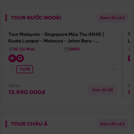
TOUR NƯỚC NGOÀI
Xem tất cả
Điểm nổi bật
Tour Malaysia - Singapore Mùa Thu 4N3Đ |
To
Kuala Lumpur - Malacca - Johor Baru -
Lử
Singapore
Hồ Chí Minh
5N4Đ
13/08
Giá từ:
Giá
Xem chi tiết
13.990.000đ
1
TOUR CHÂU Á
Xem tất cả
Điểm nổi bật