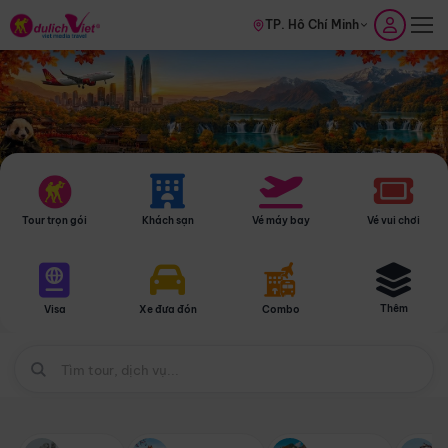
TP. Hồ Chí Minh
Tour trọn gói
Khách sạn
Vé máy bay
Vé vui chơi
Thêm
Visa
Xe đưa đón
Combo