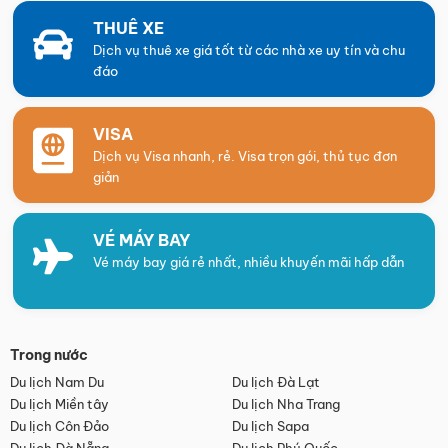
THUÊ XE
Dịch vụ thuê xe giá tốt từ các nhà xe uy tín và chu
đáo
VISA
Dịch vụ Visa nhanh, rẻ. Visa trọn gói, thủ tục đơn
giản
VÉ MÁY BAY
Vé máy bay giá rẻ nhất, nhiều khuyến mãi hấp dẫn
Trong nước
Du lịch Nam Du
Du lịch Đà Lạt
Du lịch Miền tây
Du lịch Nha Trang
Du lịch Côn Đảo
Du lịch Sapa