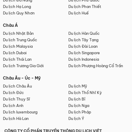
Du lịch Đà Nẵng
Du lịch Phú Quốc
Du lịch Hạ Long
Du lịch Phan Thiết
Du lịch Quy Nhơn
Du lịch Huế
Châu Á
Du lịch Nhật Bản
Du lịch Hàn Quốc
Du lịch Trung Quốc
Du lịch Tây Tạng
Du lịch Malaysia
Du lịch Đài Loan
Du lịch Dubai
Du lịch Singapore
Du lịch Thái Lan
Du lịch Indonesia
Du lịch Trương Gia Giới
Du lịch Phượng Hoàng Cổ Trấn
Châu Âu - Úc - Mỹ
Du lịch Châu Âu
Du lịch Mỹ
Du lịch Đức
Du lịch Thổ Nhĩ Kỳ
Du lịch Thụy Sĩ
Du lịch Bỉ
Du lịch Anh
Du lịch Nga
Du lịch luxembourg
Du lịch Pháp
Du lịch Hà Lan
Du lịch Ý
CÔNG TY CỔ PHẦN TRUYỀN THÔNG DU LỊCH VIỆT