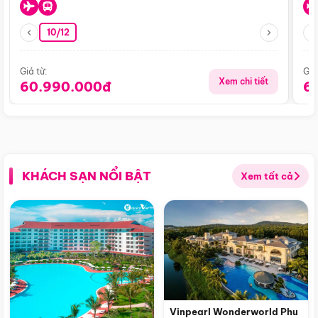
10/12
Giá từ:
Giá
Xem chi tiết
60.990.000đ
6
KHÁCH SẠN NỔI BẬT
Xem tất cả
Vinpearl Wonderworld Phu