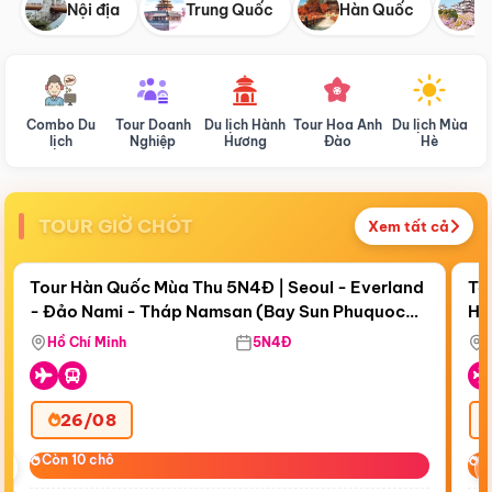
Nội địa
Trung Quốc
Hàn Quốc
N
Combo Du
Tour Doanh
Du lịch Hành
Tour Hoa Anh
Du lịch Mùa
D
lịch
Nghiệp
Hương
Đào
Hè
TOUR GIỜ CHÓT
Xem tất cả
Điểm nổi bật
Còn
19 ngày 01:38:11
Cò
Tour Hàn Quốc Mùa Thu 5N4Đ | Seoul - Everland
To
- Đảo Nami - Tháp Namsan (Bay Sun Phuquoc
Hò
Tặ
Airways)
Aq
Hồ Chí Minh
5N4Đ
26/08
‹
Còn 10 chỗ
Còn 10 chỗ
C
C