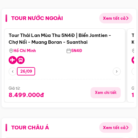
TOUR NƯỚC NGOÀI
Xem tất cả
Điểm nổi bật
Tour Thái Lan Mùa Thu 5N4Đ | Biển Jomtien -
To
Chợ Nổi - Muang Boran - Suanthai
Ku
Si
Hồ Chí Minh
5N4Đ
26/09
Giá từ:
Giá
Xem chi tiết
8.499.000đ
1
TOUR CHÂU Á
Xem tất cả
Điểm nổi bật