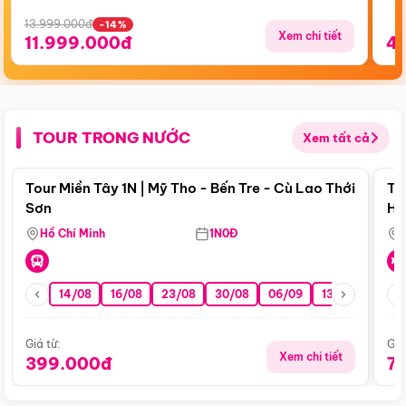
13.999.000đ
-14%
Xem chi tiết
11.999.000đ
4
TOUR TRONG NƯỚC
Xem tất cả
Điểm nổi bật
Tour Miền Tây 1N | Mỹ Tho - Bến Tre - Cù Lao Thới
To
Sơn
Hu
Hồ Chí Minh
1N0Đ
14/08
16/08
23/08
30/08
06/09
13/09
20/0
Giá từ:
Giá
Xem chi tiết
399.000đ
7