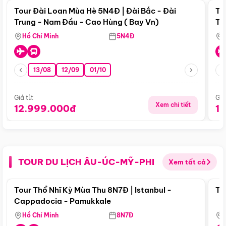
Tour Đài Loan Mùa Hè 5N4Đ | Đài Bắc - Đài
To
Trung - Nam Đầu - Cao Hùng ( Bay Vn)
Tr
Hồ Chí Minh
5N4Đ
13/08
12/09
01/10
Giá từ:
Giá
Xem chi tiết
12.999.000đ
1
TOUR DU LỊCH ÂU-ÚC-MỸ-PHI
Xem tất cả
Điểm nổi bật
Tour Thổ Nhĩ Kỳ Mùa Thu 8N7Đ | Istanbul -
To
Cappadocia - Pamukkale
Hồ Chí Minh
8N7Đ