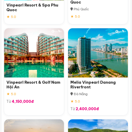
Quoc
Vinpearl Resort & Spa Phu
Phú Quốc
Quoc
★ 5.0
★ 5.0
Vinpearl Resort & Golf Nam
Melia Vinpearl Danang
Hội An
Riverfront
★ 5.0
Đà Nẵng
Từ
4,150,000đ
★ 5.0
Từ
2,400,000đ