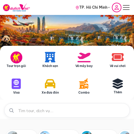
TP. Hồ Chí Minh
Tour trọn gói
Khách sạn
Vé máy bay
Vé vui chơi
Thêm
Visa
Xe đưa đón
Combo