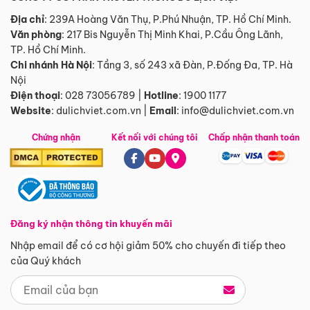
Địa chỉ
: 239A Hoàng Văn Thụ, P.Phú Nhuận, TP. Hồ Chí Minh.
Văn phòng
:
217 Bis Nguyễn Thị Minh Khai, P.Cầu Ông Lãnh,
TP. Hồ Chí Minh.
Chi nhánh Hà Nội
:
Tầng 3, số 243 xã Đàn, P.Đống Đa, TP. Hà
Nội
Điện thoại
:
028 73056789
|
Hotline
:
1900 1177
Website
:
dulichviet.com.vn
|
Email
:
info@dulichviet.com.vn
Chứng nhận
Kết nối với chúng tôi
Chấp nhận thanh toán
Đăng ký nhận thông tin khuyến mãi
Nhập email để có cơ hội giảm 50% cho chuyến đi tiếp theo
của Quý khách