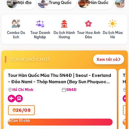
Nội địa
Trung Quốc
Hàn Quốc
N
Combo Du
Tour Doanh
Du lịch Hành
Tour Hoa Anh
Du lịch Mùa
D
lịch
Nghiệp
Hương
Đào
Hè
TOUR GIỜ CHÓT
Xem tất cả
Điểm nổi bật
Còn
18 ngày 10:07:17
Cò
Tour Hàn Quốc Mùa Thu 5N4Đ | Seoul - Everland
To
- Đảo Nami - Tháp Namsan (Bay Sun Phuquoc
Hò
Bay Sun Phuquoc Airways
Tặ
Airways)
Aq
Hồ Chí Minh
5N4Đ
26/08
‹
Còn 10 chỗ
Còn 10 chỗ
C
C