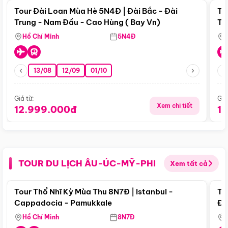
Tour Đài Loan Mùa Hè 5N4Đ | Đài Bắc - Đài
To
Trung - Nam Đầu - Cao Hùng ( Bay Vn)
Tr
Hồ Chí Minh
5N4Đ
13/08
12/09
01/10
Giá từ:
Giá
Xem chi tiết
12.999.000đ
1
TOUR DU LỊCH ÂU-ÚC-MỸ-PHI
Xem tất cả
Điểm nổi bật
Tour Thổ Nhĩ Kỳ Mùa Thu 8N7Đ | Istanbul -
To
Cappadocia - Pamukkale
Đế
Hồ Chí Minh
8N7Đ