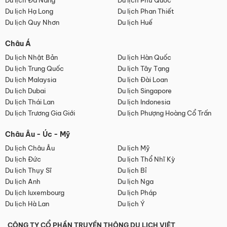
Du lịch Đà Nẵng
Du lịch Phú Quốc
Du lịch Hạ Long
Du lịch Phan Thiết
Du lịch Quy Nhơn
Du lịch Huế
Châu Á
Du lịch Nhật Bản
Du lịch Hàn Quốc
Du lịch Trung Quốc
Du lịch Tây Tạng
Du lịch Malaysia
Du lịch Đài Loan
Du lịch Dubai
Du lịch Singapore
Du lịch Thái Lan
Du lịch Indonesia
Du lịch Trương Gia Giới
Du lịch Phượng Hoàng Cổ Trấn
Châu Âu - Úc - Mỹ
Du lịch Châu Âu
Du lịch Mỹ
Du lịch Đức
Du lịch Thổ Nhĩ Kỳ
Du lịch Thụy Sĩ
Du lịch Bỉ
Du lịch Anh
Du lịch Nga
Du lịch luxembourg
Du lịch Pháp
Du lịch Hà Lan
Du lịch Ý
CÔNG TY CỔ PHẦN TRUYỀN THÔNG DU LỊCH VIỆT