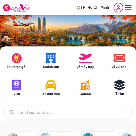
TP. Hồ Chí Minh
Tour trọn gói
Khách sạn
Vé máy bay
Vé vui chơi
Thêm
Visa
Xe đưa đón
Combo