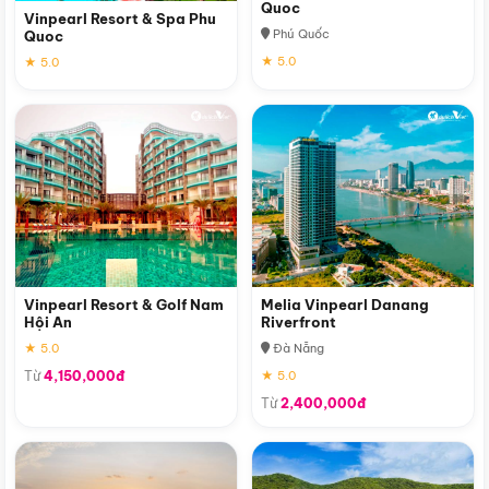
Quoc
Vinpearl Resort & Spa Phu
Phú Quốc
Quoc
★ 5.0
★ 5.0
Vinpearl Resort & Golf Nam
Melia Vinpearl Danang
Hội An
Riverfront
★ 5.0
Đà Nẵng
Từ
4,150,000đ
★ 5.0
Từ
2,400,000đ