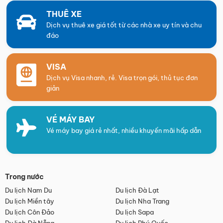
THUÊ XE
Dịch vụ thuê xe giá tốt từ các nhà xe uy tín và chu
đáo
VISA
Dịch vụ Visa nhanh, rẻ. Visa trọn gói, thủ tục đơn
giản
VÉ MÁY BAY
Vé máy bay giá rẻ nhất, nhiều khuyến mãi hấp dẫn
Trong nước
Du lịch Nam Du
Du lịch Đà Lạt
Du lịch Miền tây
Du lịch Nha Trang
Du lịch Côn Đảo
Du lịch Sapa