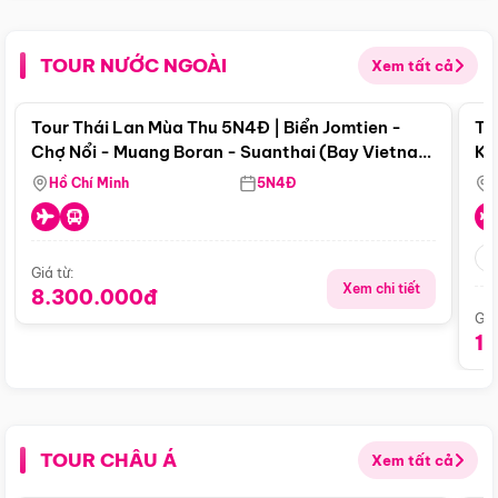
TOUR NƯỚC NGOÀI
Xem tất cả
Điểm nổi bật
Tour Thái Lan Mùa Thu 5N4Đ | Biển Jomtien -
To
Chợ Nổi - Muang Boran - Suanthai (Bay Vietnam
Ku
Airlines)
Si
Hồ Chí Minh
5N4Đ
Giá từ:
Xem chi tiết
8.300.000đ
Giá
1
TOUR CHÂU Á
Xem tất cả
Điểm nổi bật