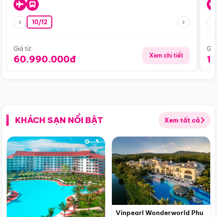
10/12
Giá từ:
Giá
Xem chi tiết
60.990.000đ
1
KHÁCH SẠN NỔI BẬT
Xem tất cả
Vinpearl Wonderworld Phu