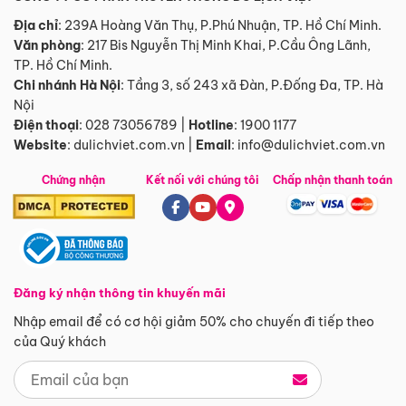
Địa chỉ
: 239A Hoàng Văn Thụ, P.Phú Nhuận, TP. Hồ Chí Minh.
Văn phòng
:
217 Bis Nguyễn Thị Minh Khai, P.Cầu Ông Lãnh,
TP. Hồ Chí Minh.
Chi nhánh Hà Nội
:
Tầng 3, số 243 xã Đàn, P.Đống Đa, TP. Hà
Nội
Điện thoại
:
028 73056789
|
Hotline
:
1900 1177
Website
:
dulichviet.com.vn
|
Email
:
info@dulichviet.com.vn
Chứng nhận
Kết nối với chúng tôi
Chấp nhận thanh toán
Đăng ký nhận thông tin khuyến mãi
Nhập email để có cơ hội giảm 50% cho chuyến đi tiếp theo
của Quý khách