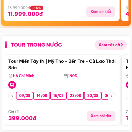
13.999.000đ
5.5
-14%
Xem chi tiết
11.999.000đ
4
TOUR TRONG NƯỚC
Xem tất cả
Điểm nổi bật
Tour Miền Tây 1N | Mỹ Tho - Bến Tre - Cù Lao Thới
To
Sơn
Hu
Hồ Chí Minh
1N0Đ
09/08
14/08
16/08
23/08
30/08
06/09
13/0
Giá từ:
Giá
Xem chi tiết
399.000đ
7