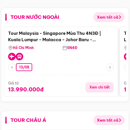
TOUR NƯỚC NGOÀI
Xem tất cả
Điểm nổi bật
Tour Malaysia - Singapore Mùa Thu 4N3Đ |
To
Kuala Lumpur - Malacca - Johor Baru -
Lử
Singapore
Hồ Chí Minh
5N4Đ
13/08
Giá từ:
Giá
Xem chi tiết
13.990.000đ
1
TOUR CHÂU Á
Xem tất cả
Điểm nổi bật