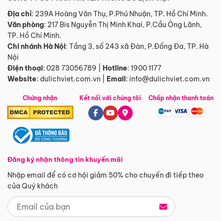
Địa chỉ
: 239A Hoàng Văn Thụ, P.Phú Nhuận, TP. Hồ Chí Minh.
Văn phòng
:
217 Bis Nguyễn Thị Minh Khai, P.Cầu Ông Lãnh,
TP. Hồ Chí Minh.
Chi nhánh Hà Nội
:
Tầng 3, số 243 xã Đàn, P.Đống Đa, TP. Hà
Nội
Điện thoại
:
028 73056789
|
Hotline
:
1900 1177
Website
:
dulichviet.com.vn
|
Email
:
info@dulichviet.com.vn
Chứng nhận
Kết nối với chúng tôi
Chấp nhận thanh toán
Đăng ký nhận thông tin khuyến mãi
Nhập email để có cơ hội giảm 50% cho chuyến đi tiếp theo
của Quý khách