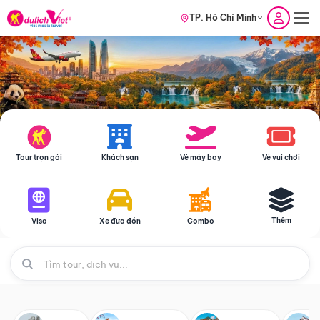
TP. Hồ Chí Minh
Tour trọn gói
Khách sạn
Vé máy bay
Vé vui chơi
Thêm
Visa
Xe đưa đón
Combo