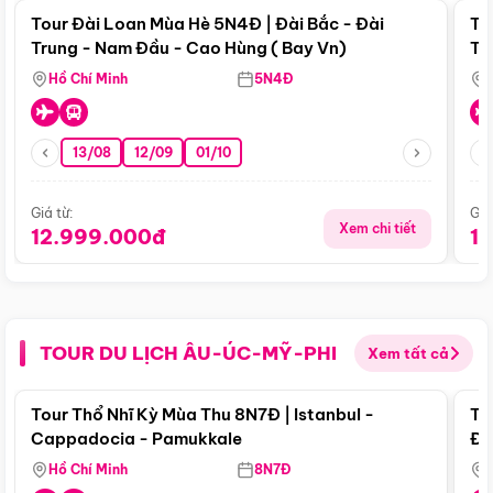
Tour Đài Loan Mùa Hè 5N4Đ | Đài Bắc - Đài
To
Trung - Nam Đầu - Cao Hùng ( Bay Vn)
Tr
Hồ Chí Minh
5N4Đ
13/08
12/09
01/10
Giá từ:
Giá
Xem chi tiết
12.999.000đ
1
TOUR DU LỊCH ÂU-ÚC-MỸ-PHI
Xem tất cả
Điểm nổi bật
Tour Thổ Nhĩ Kỳ Mùa Thu 8N7Đ | Istanbul -
To
Cappadocia - Pamukkale
Đế
Hồ Chí Minh
8N7Đ