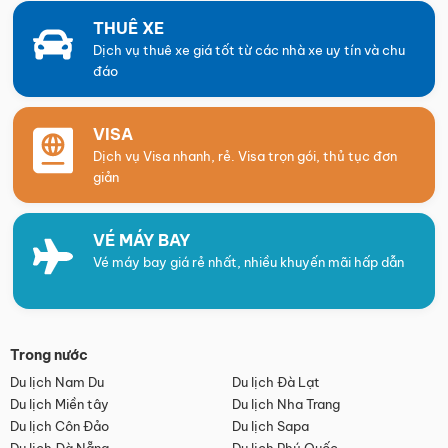
THUÊ XE
Dịch vụ thuê xe giá tốt từ các nhà xe uy tín và chu
đáo
VISA
Dịch vụ Visa nhanh, rẻ. Visa trọn gói, thủ tục đơn
giản
VÉ MÁY BAY
Vé máy bay giá rẻ nhất, nhiều khuyến mãi hấp dẫn
Trong nước
Du lịch Nam Du
Du lịch Đà Lạt
Du lịch Miền tây
Du lịch Nha Trang
Du lịch Côn Đảo
Du lịch Sapa