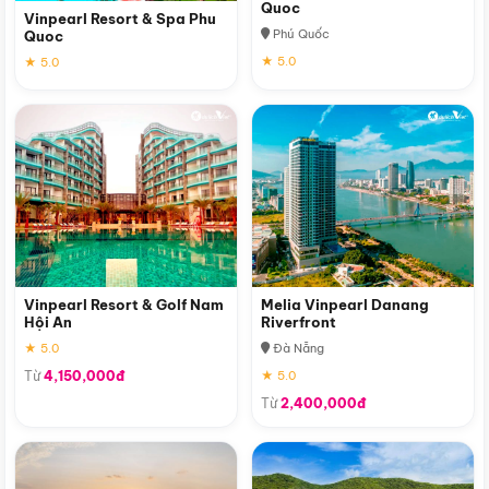
Quoc
Vinpearl Resort & Spa Phu
Phú Quốc
Quoc
★ 5.0
★ 5.0
Vinpearl Resort & Golf Nam
Melia Vinpearl Danang
Hội An
Riverfront
★ 5.0
Đà Nẵng
Từ
4,150,000đ
★ 5.0
Từ
2,400,000đ