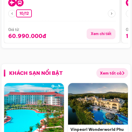
10/12
Giá từ:
Giá
Xem chi tiết
60.990.000đ
1
KHÁCH SẠN NỔI BẬT
Xem tất cả
Vinpearl Wonderworld Phu