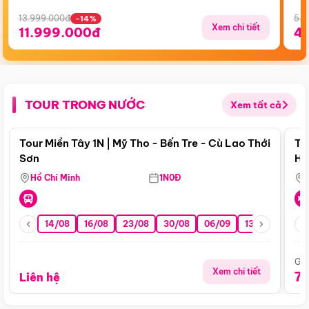
13.999.000đ
5.5
-14%
Xem chi tiết
11.999.000đ
4
TOUR TRONG NƯỚC
Xem tất cả
Điểm nổi bật
Tour Miền Tây 1N | Mỹ Tho - Bến Tre - Cù Lao Thới
To
Sơn
Hu
Hồ Chí Minh
1N0Đ
14/08
16/08
23/08
30/08
06/09
13/09
20/0
Giá
Xem chi tiết
7
Liên hệ