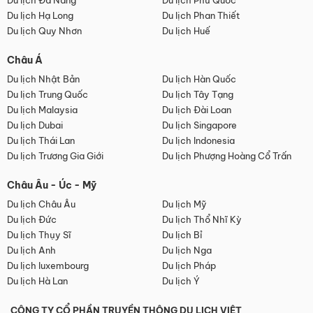
Du lịch Đà Nẵng
Du lịch Phú Quốc
Du lịch Hạ Long
Du lịch Phan Thiết
Du lịch Quy Nhơn
Du lịch Huế
Châu Á
Du lịch Nhật Bản
Du lịch Hàn Quốc
Du lịch Trung Quốc
Du lịch Tây Tạng
Du lịch Malaysia
Du lịch Đài Loan
Du lịch Dubai
Du lịch Singapore
Du lịch Thái Lan
Du lịch Indonesia
Du lịch Trương Gia Giới
Du lịch Phượng Hoàng Cổ Trấn
Châu Âu - Úc - Mỹ
Du lịch Châu Âu
Du lịch Mỹ
Du lịch Đức
Du lịch Thổ Nhĩ Kỳ
Du lịch Thụy Sĩ
Du lịch Bỉ
Du lịch Anh
Du lịch Nga
Du lịch luxembourg
Du lịch Pháp
Du lịch Hà Lan
Du lịch Ý
CÔNG TY CỔ PHẦN TRUYỀN THÔNG DU LỊCH VIỆT