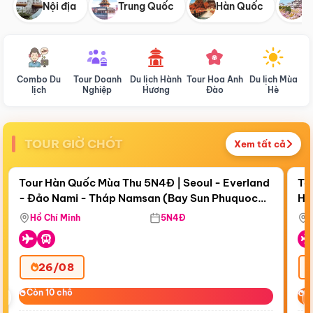
Nội địa
Trung Quốc
Hàn Quốc
N
Combo Du
Tour Doanh
Du lịch Hành
Tour Hoa Anh
Du lịch Mùa
D
lịch
Nghiệp
Hương
Đào
Hè
TOUR GIỜ CHÓT
Xem tất cả
Điểm nổi bật
Còn
17 ngày 20:03:28
Cò
Tour Hàn Quốc Mùa Thu 5N4Đ | Seoul - Everland
To
- Đảo Nami - Tháp Namsan (Bay Sun Phuquoc
Hò
Bay Sun Phuquoc Airways
Tặ
Airways)
Aq
Hồ Chí Minh
5N4Đ
26/08
‹
Còn 10 chỗ
Còn 10 chỗ
C
C