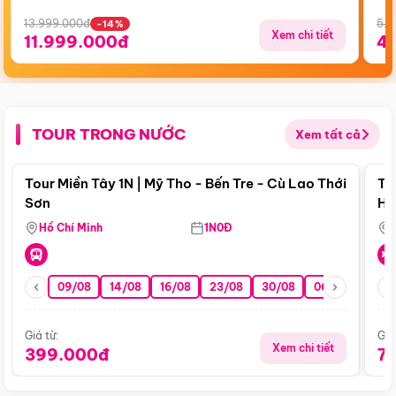
13.999.000đ
5.5
-14%
Xem chi tiết
11.999.000đ
4
TOUR TRONG NƯỚC
Xem tất cả
Điểm nổi bật
Tour Miền Tây 1N | Mỹ Tho - Bến Tre - Cù Lao Thới
To
Sơn
Hu
Hồ Chí Minh
1N0Đ
09/08
14/08
16/08
23/08
30/08
06/09
13/0
Giá từ:
Giá
Xem chi tiết
399.000đ
7