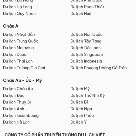
Du lịch Đà Nẵng
Du lịch Phú Quốc
Du lịch Hạ Long
Du lịch Phan Thiết
Du lịch Quy Nhơn
Du lịch Huế
Châu Á
Du lịch Nhật Bản
Du lịch Hàn Quốc
Du lịch Trung Quốc
Du lịch Tây Tạng
Du lịch Malaysia
Du lịch Đài Loan
Du lịch Dubai
Du lịch Singapore
Du lịch Thái Lan
Du lịch Indonesia
Du lịch Trương Gia Giới
Du lịch Phượng Hoàng Cổ Trấn
Châu Âu - Úc - Mỹ
Du lịch Châu Âu
Du lịch Mỹ
Du lịch Đức
Du lịch Thổ Nhĩ Kỳ
Du lịch Thụy Sĩ
Du lịch Bỉ
Du lịch Anh
Du lịch Nga
Du lịch luxembourg
Du lịch Pháp
Du lịch Hà Lan
Du lịch Ý
CÔNG TY CỔ PHẦN TRUYỀN THÔNG DU LỊCH VIỆT