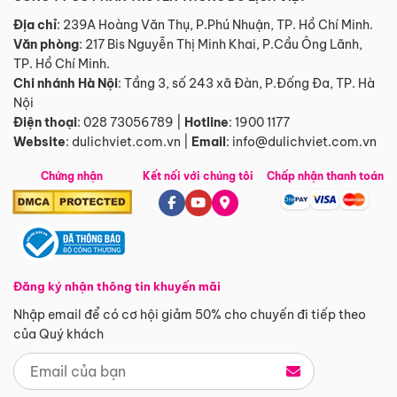
Địa chỉ
: 239A Hoàng Văn Thụ, P.Phú Nhuận, TP. Hồ Chí Minh.
Văn phòng
:
217 Bis Nguyễn Thị Minh Khai, P.Cầu Ông Lãnh,
TP. Hồ Chí Minh.
Chi nhánh Hà Nội
:
Tầng 3, số 243 xã Đàn, P.Đống Đa, TP. Hà
Nội
Điện thoại
:
028 73056789
|
Hotline
:
1900 1177
Website
:
dulichviet.com.vn
|
Email
:
info@dulichviet.com.vn
Chứng nhận
Kết nối với chúng tôi
Chấp nhận thanh toán
Đăng ký nhận thông tin khuyến mãi
Nhập email để có cơ hội giảm 50% cho chuyến đi tiếp theo
của Quý khách