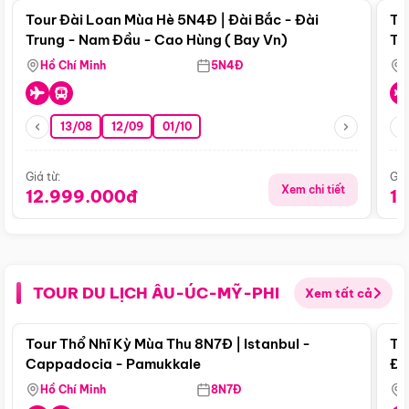
Tour Đài Loan Mùa Hè 5N4Đ | Đài Bắc - Đài
To
Trung - Nam Đầu - Cao Hùng ( Bay Vn)
Tr
Hồ Chí Minh
5N4Đ
13/08
12/09
01/10
Giá từ:
Giá
Xem chi tiết
12.999.000đ
1
TOUR DU LỊCH ÂU-ÚC-MỸ-PHI
Xem tất cả
Điểm nổi bật
Tour Thổ Nhĩ Kỳ Mùa Thu 8N7Đ | Istanbul -
To
Cappadocia - Pamukkale
Đế
Hồ Chí Minh
8N7Đ