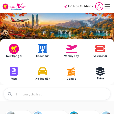
TP. Hồ Chí Minh
Tour trọn gói
Khách sạn
Vé máy bay
Vé vui chơi
Thêm
Visa
Xe đưa đón
Combo