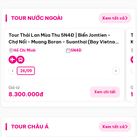
TOUR NƯỚC NGOÀI
Xem tất cả
Điểm nổi bật
Tour Thái Lan Mùa Thu 5N4Đ | Biển Jomtien -
To
Chợ Nổi - Muang Boran - Suanthai (Bay Vietnam
Ku
Airlines)
Si
Hồ Chí Minh
5N4Đ
26/09
Giá từ:
Giá
Xem chi tiết
8.300.000đ
1
TOUR CHÂU Á
Xem tất cả
Điểm nổi bật