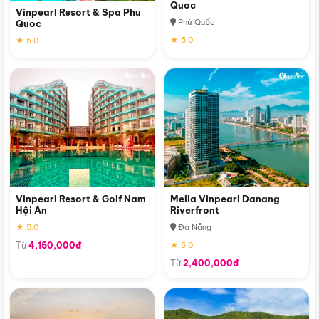
Quoc
Vinpearl Resort & Spa Phu
Phú Quốc
Quoc
★ 5.0
★ 5.0
Vinpearl Resort & Golf Nam
Melia Vinpearl Danang
Hội An
Riverfront
★ 5.0
Đà Nẵng
Từ
4,150,000đ
★ 5.0
Từ
2,400,000đ