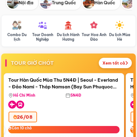
Nội địa
Trung Quốc
Hàn Quốc
N
Combo Du
Tour Doanh
Du lịch Hành
Tour Hoa Anh
Du lịch Mùa
D
lịch
Nghiệp
Hương
Đào
Hè
TOUR GIỜ CHÓT
Xem tất cả
Điểm nổi bật
Còn
18 ngày 19:21:34
Cò
Tour Hàn Quốc Mùa Thu 5N4Đ | Seoul - Everland
To
- Đảo Nami - Tháp Namsan (Bay Sun Phuquoc
Hò
Bay Sun Phuquoc Airways
Tặ
Airways)
Aq
Hồ Chí Minh
5N4Đ
26/08
‹
Còn 10 chỗ
Còn 10 chỗ
C
C