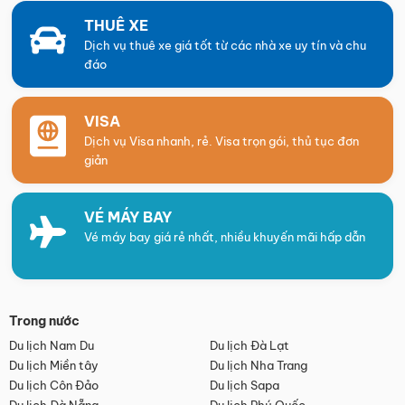
THUÊ XE
Dịch vụ thuê xe giá tốt từ các nhà xe uy tín và chu
đáo
VISA
Dịch vụ Visa nhanh, rẻ. Visa trọn gói, thủ tục đơn
giản
VÉ MÁY BAY
Vé máy bay giá rẻ nhất, nhiều khuyến mãi hấp dẫn
Trong nước
Du lịch Nam Du
Du lịch Đà Lạt
Du lịch Miền tây
Du lịch Nha Trang
Du lịch Côn Đảo
Du lịch Sapa