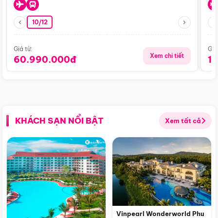
10/12
Giá từ:
Giá
Xem chi tiết
60.990.000đ
1
KHÁCH SẠN NỔI BẬT
Xem tất cả
Vinpearl Wonderworld Phu