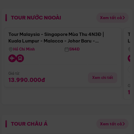
TOUR NƯỚC NGOÀI
Xem tất cả
Điểm nổi bật
Tour Malaysia - Singapore Mùa Thu 4N3Đ |
To
Kuala Lumpur - Malacca - Johor Baru -
Lử
Singapore
Hồ Chí Minh
5N4Đ
Giá từ:
Xem chi tiết
13.990.000đ
Giá
1
TOUR CHÂU Á
Xem tất cả
Điểm nổi bật