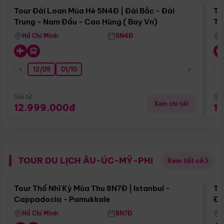
Tour Đài Loan Mùa Hè 5N4Đ | Đài Bắc - Đài
To
Trung - Nam Đầu - Cao Hùng ( Bay Vn)
Tr
Hồ Chí Minh
5N4Đ
12/09
01/10
Giá từ:
Giá
Xem chi tiết
12.999.000đ
1
TOUR DU LỊCH ÂU-ÚC-MỸ-PHI
Xem tất cả
Điểm nổi bật
Tour Thổ Nhĩ Kỳ Mùa Thu 8N7Đ | Istanbul -
To
Cappadocia - Pamukkale
Đế
Hồ Chí Minh
8N7Đ