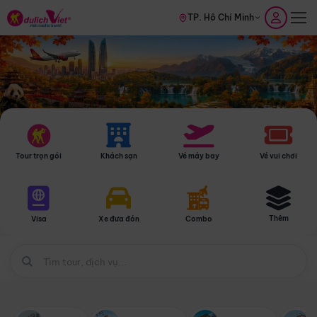
TP. Hồ Chí Minh
Tour trọn gói
Khách sạn
Vé máy bay
Vé vui chơi
Thêm
Visa
Xe đưa đón
Combo