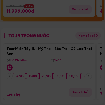
13.999.000đ
5.5
-14%
Xem chi tiết
11.999.000đ
4
TOUR TRONG NƯỚC
Xem tất cả
Điểm nổi bật
Tour Miền Tây 1N | Mỹ Tho - Bến Tre - Cù Lao Thới
To
Sơn
Hu
Hồ Chí Minh
1N0Đ
14/08
16/08
23/08
30/08
06/09
13/09
20/0
Giá
Xem chi tiết
7
Liên hệ