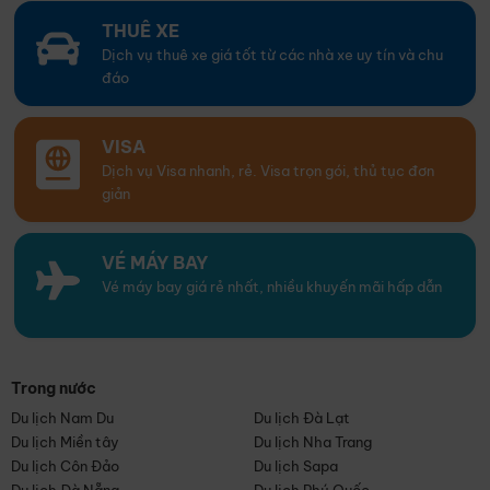
THUÊ XE
Dịch vụ thuê xe giá tốt từ các nhà xe uy tín và chu
đáo
VISA
Dịch vụ Visa nhanh, rẻ. Visa trọn gói, thủ tục đơn
giản
VÉ MÁY BAY
Vé máy bay giá rẻ nhất, nhiều khuyến mãi hấp dẫn
Trong nước
Du lịch Nam Du
Du lịch Đà Lạt
Du lịch Miền tây
Du lịch Nha Trang
Du lịch Côn Đảo
Du lịch Sapa