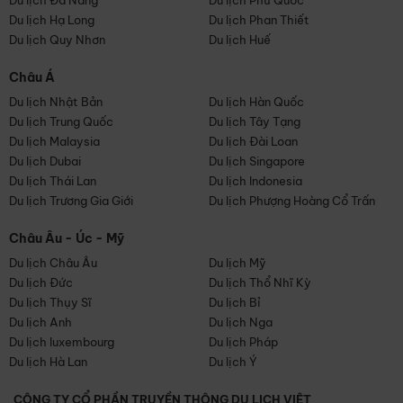
Du lịch Đà Nẵng
Du lịch Phú Quốc
Du lịch Hạ Long
Du lịch Phan Thiết
Du lịch Quy Nhơn
Du lịch Huế
Châu Á
Du lịch Nhật Bản
Du lịch Hàn Quốc
Du lịch Trung Quốc
Du lịch Tây Tạng
Du lịch Malaysia
Du lịch Đài Loan
Du lịch Dubai
Du lịch Singapore
Du lịch Thái Lan
Du lịch Indonesia
Du lịch Trương Gia Giới
Du lịch Phượng Hoàng Cổ Trấn
Châu Âu - Úc - Mỹ
Du lịch Châu Âu
Du lịch Mỹ
Du lịch Đức
Du lịch Thổ Nhĩ Kỳ
Du lịch Thụy Sĩ
Du lịch Bỉ
Du lịch Anh
Du lịch Nga
Du lịch luxembourg
Du lịch Pháp
Du lịch Hà Lan
Du lịch Ý
CÔNG TY CỔ PHẦN TRUYỀN THÔNG DU LỊCH VIỆT