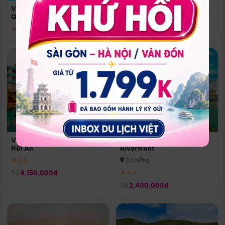
Quoc
Vinpearl Resort & Spa Phu
Phú Quốc
Quoc
★ 5.0
★ 5.0
Vinpearl Resort & Golf Nam
Melia Vinpearl Danang
Hội An
Riverfront
★ 5.0
Đà Nẵng
Từ
4,150,000đ
★ 5.0
Từ
2,400,000đ