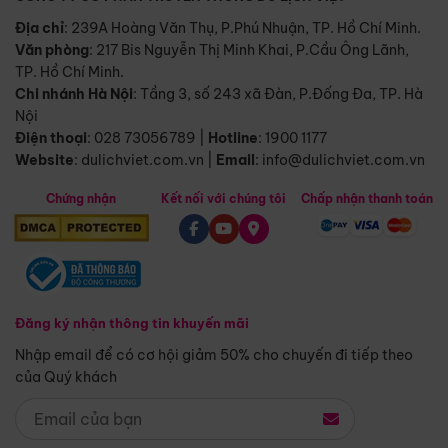
Địa chỉ
: 239A Hoàng Văn Thụ, P.Phú Nhuận, TP. Hồ Chí Minh.
Văn phòng
:
217 Bis Nguyễn Thị Minh Khai, P.Cầu Ông Lãnh,
TP. Hồ Chí Minh.
Chi nhánh Hà Nội
:
Tầng 3, số 243 xã Đàn, P.Đống Đa, TP. Hà
Nội
Điện thoại
:
028 73056789
|
Hotline
:
1900 1177
Website
:
dulichviet.com.vn
|
Email
:
info@dulichviet.com.vn
Chứng nhận
Kết nối với chúng tôi
Chấp nhận thanh toán
Đăng ký nhận thông tin khuyến mãi
Nhập email để có cơ hội giảm 50% cho chuyến đi tiếp theo
của Quý khách