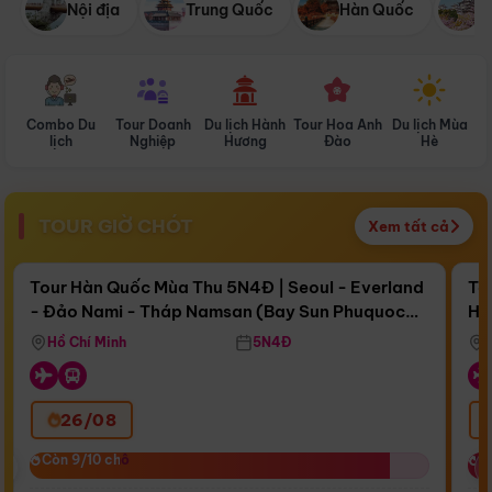
Nội địa
Trung Quốc
Hàn Quốc
N
Combo Du
Tour Doanh
Du lịch Hành
Tour Hoa Anh
Du lịch Mùa
D
lịch
Nghiệp
Hương
Đào
Hè
TOUR GIỜ CHÓT
Xem tất cả
Điểm nổi bật
Còn
17 ngày 03:26:34
Cò
Tour Hàn Quốc Mùa Thu 5N4Đ | Seoul - Everland
To
- Đảo Nami - Tháp Namsan (Bay Sun Phuquoc
Hò
Bay Sun Phuquoc Airways
Tặ
Airways)
Aq
Hồ Chí Minh
5N4Đ
26/08
‹
Còn 9/10 chỗ
Còn 9/10 chỗ
C
C