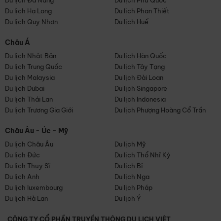
Du lịch Đà Nẵng
Du lịch Phú Quốc
Du lịch Hạ Long
Du lịch Phan Thiết
Du lịch Quy Nhơn
Du lịch Huế
Châu Á
Du lịch Nhật Bản
Du lịch Hàn Quốc
Du lịch Trung Quốc
Du lịch Tây Tạng
Du lịch Malaysia
Du lịch Đài Loan
Du lịch Dubai
Du lịch Singapore
Du lịch Thái Lan
Du lịch Indonesia
Du lịch Trương Gia Giới
Du lịch Phượng Hoàng Cổ Trấn
Châu Âu - Úc - Mỹ
Du lịch Châu Âu
Du lịch Mỹ
Du lịch Đức
Du lịch Thổ Nhĩ Kỳ
Du lịch Thụy Sĩ
Du lịch Bỉ
Du lịch Anh
Du lịch Nga
Du lịch luxembourg
Du lịch Pháp
Du lịch Hà Lan
Du lịch Ý
CÔNG TY CỔ PHẦN TRUYỀN THÔNG DU LỊCH VIỆT