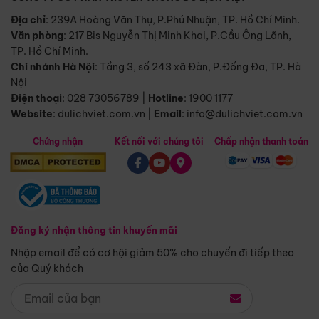
Địa chỉ
: 239A Hoàng Văn Thụ, P.Phú Nhuận, TP. Hồ Chí Minh.
Văn phòng
:
217 Bis Nguyễn Thị Minh Khai, P.Cầu Ông Lãnh,
TP. Hồ Chí Minh.
Chi nhánh Hà Nội
:
Tầng 3, số 243 xã Đàn, P.Đống Đa, TP. Hà
Nội
Điện thoại
:
028 73056789
|
Hotline
:
1900 1177
Website
:
dulichviet.com.vn
|
Email
:
info@dulichviet.com.vn
Chứng nhận
Kết nối với chúng tôi
Chấp nhận thanh toán
Đăng ký nhận thông tin khuyến mãi
Nhập email để có cơ hội giảm 50% cho chuyến đi tiếp theo
của Quý khách