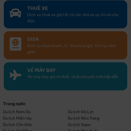
THUÊ XE
Dịch vụ thuê xe giá tốt từ các nhà xe uy tín và chu
đáo
VISA
Dịch vụ Visa nhanh, rẻ. Visa trọn gói, thủ tục đơn
giản
VÉ MÁY BAY
Vé máy bay giá rẻ nhất, nhiều khuyến mãi hấp dẫn
Trong nước
Du lịch Nam Du
Du lịch Đà Lạt
Du lịch Miền tây
Du lịch Nha Trang
Du lịch Côn Đảo
Du lịch Sapa