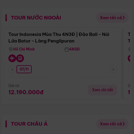
TOUR NƯỚC NGOÀI
Xem tất cả
Điểm nổi bật
Tour Indonesia Mùa Thu 4N3Đ | Đảo Bali - Núi
To
Lửa Batur - Làng Penglipuran
Tr
Hồ Chí Minh
4N3Đ
07/11
Giá từ:
Giá
Xem chi tiết
12.190.000đ
1
TOUR CHÂU Á
Xem tất cả
Điểm nổi bật