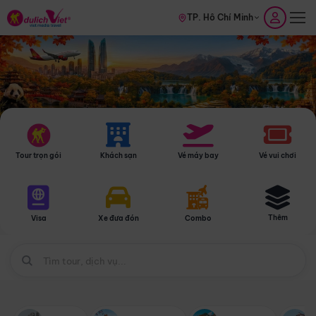
TP. Hồ Chí Minh
Tour trọn gói
Khách sạn
Vé máy bay
Vé vui chơi
Thêm
Visa
Xe đưa đón
Combo