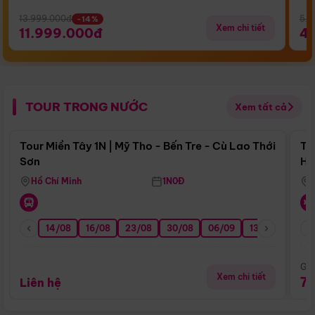
13.999.000đ
5.5
-14%
Xem chi tiết
11.999.000đ
4
TOUR TRONG NƯỚC
Xem tất cả
Điểm nổi bật
Tour Miền Tây 1N | Mỹ Tho - Bến Tre - Cù Lao Thới
To
Sơn
Hu
Hồ Chí Minh
1N0Đ
14/08
16/08
23/08
30/08
06/09
13/09
20/0
Giá
Xem chi tiết
7
Liên hệ