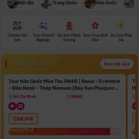
Nội địa
Trung Quốc
Hàn Quốc
N
Combo Du
Tour Doanh
Du lịch Hành
Tour Hoa Anh
Du lịch Mùa
D
lịch
Nghiệp
Hương
Đào
Hè
TOUR GIỜ CHÓT
Xem tất cả
Điểm nổi bật
Còn
16 ngày 08:23:17
Cò
Tour Hàn Quốc Mùa Thu 5N4Đ | Seoul - Everland
To
- Đảo Nami - Tháp Namsan (Bay Sun Phuquoc
Hò
Bay Sun Phuquoc Airways
Tặ
Airways)
Aq
Hồ Chí Minh
5N4Đ
26/08
‹
Còn 9/10 chỗ
Còn 9/10 chỗ
C
C