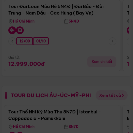
Tour Đài Loan Mùa Hè 5N4Đ | Đài Bắc - Đài
To
Trung - Nam Đầu - Cao Hùng ( Bay Vn)
Tr
Hồ Chí Minh
5N4Đ
12/09
01/10
Giá từ:
Giá
Xem chi tiết
12.999.000đ
1
TOUR DU LỊCH ÂU-ÚC-MỸ-PHI
Xem tất cả
Điểm nổi bật
Tour Thổ Nhĩ Kỳ Mùa Thu 8N7Đ | Istanbul -
To
Cappadocia - Pamukkale
Đế
Hồ Chí Minh
8N7Đ