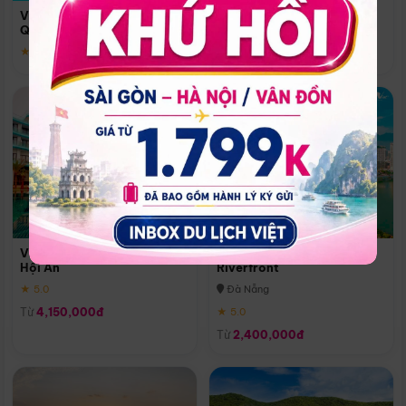
Quoc
Vinpearl Resort & Spa Phu
Phú Quốc
Quoc
★ 5.0
★ 5.0
Vinpearl Resort & Golf Nam
Melia Vinpearl Danang
Hội An
Riverfront
★ 5.0
Đà Nẵng
Từ
4,150,000đ
★ 5.0
Từ
2,400,000đ