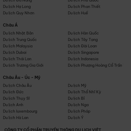
Du lịch Đà Nẵng
Du lịch Phú Quốc
Du lịch Hạ Long
Du lịch Phan Thiết
Du lịch Quy Nhơn
Du lịch Huế
Châu Á
Du lịch Nhật Bản
Du lịch Hàn Quốc
Du lịch Trung Quốc
Du lịch Tây Tạng
Du lịch Malaysia
Du lịch Đài Loan
Du lịch Dubai
Du lịch Singapore
Du lịch Thái Lan
Du lịch Indonesia
Du lịch Trương Gia Giới
Du lịch Phượng Hoàng Cổ Trấn
Châu Âu - Úc - Mỹ
Du lịch Châu Âu
Du lịch Mỹ
Du lịch Đức
Du lịch Thổ Nhĩ Kỳ
Du lịch Thụy Sĩ
Du lịch Bỉ
Du lịch Anh
Du lịch Nga
Du lịch luxembourg
Du lịch Pháp
Du lịch Hà Lan
Du lịch Ý
CÔNG TY CỔ PHẦN TRUYỀN THÔNG DU LỊCH VIỆT