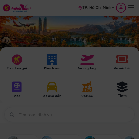
TP. Hồ Chí Minh
Tour trọn gói
Khách sạn
Vé máy bay
Vé vui chơi
Thêm
Visa
Xe đưa đón
Combo