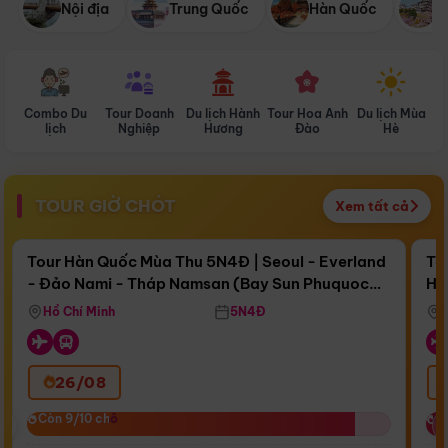
Nội địa
Trung Quốc
Hàn Quốc
N
Combo Du
Tour Doanh
Du lịch Hành
Tour Hoa Anh
Du lịch Mùa
D
lịch
Nghiệp
Hương
Đào
Hè
TOUR GIỜ CHÓT
Xem tất cả
Điểm nổi bật
Còn
17 ngày 01:55:30
Cò
Tour Hàn Quốc Mùa Thu 5N4Đ | Seoul - Everland
To
- Đảo Nami - Tháp Namsan (Bay Sun Phuquoc
Hò
Bay Sun Phuquoc Airways
Tặ
Airways)
Aq
Hồ Chí Minh
5N4Đ
26/08
‹
Còn 9/10 chỗ
Còn 9/10 chỗ
C
C