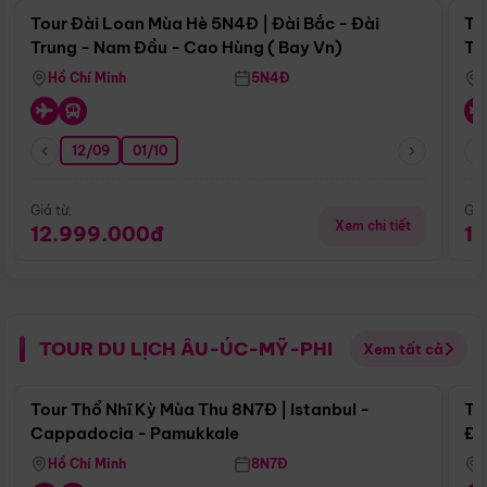
Tour Đài Loan Mùa Hè 5N4Đ | Đài Bắc - Đài
To
Trung - Nam Đầu - Cao Hùng ( Bay Vn)
Tr
Hồ Chí Minh
5N4Đ
12/09
01/10
Giá từ:
Giá
Xem chi tiết
12.999.000đ
1
TOUR DU LỊCH ÂU-ÚC-MỸ-PHI
Xem tất cả
Điểm nổi bật
Tour Thổ Nhĩ Kỳ Mùa Thu 8N7Đ | Istanbul -
To
Cappadocia - Pamukkale
Đế
Hồ Chí Minh
8N7Đ