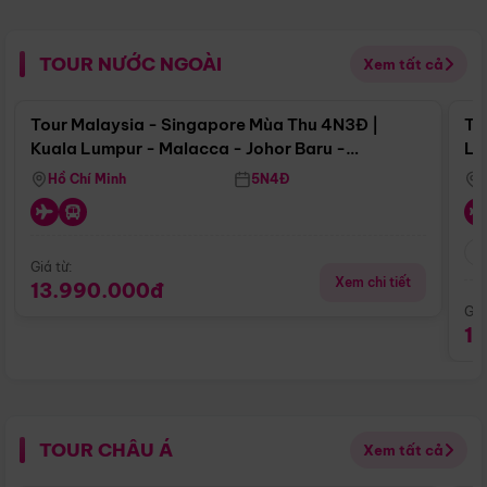
TOUR NƯỚC NGOÀI
Xem tất cả
Điểm nổi bật
Tour Malaysia - Singapore Mùa Thu 4N3Đ |
To
Kuala Lumpur - Malacca - Johor Baru -
Lử
Singapore
Hồ Chí Minh
5N4Đ
Giá từ:
Xem chi tiết
13.990.000đ
Giá
1
TOUR CHÂU Á
Xem tất cả
Điểm nổi bật