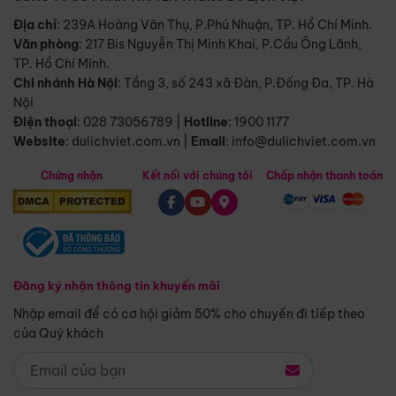
Địa chỉ
: 239A Hoàng Văn Thụ, P.Phú Nhuận, TP. Hồ Chí Minh.
Văn phòng
:
217 Bis Nguyễn Thị Minh Khai, P.Cầu Ông Lãnh,
TP. Hồ Chí Minh.
Chi nhánh Hà Nội
:
Tầng 3, số 243 xã Đàn, P.Đống Đa, TP. Hà
Nội
Điện thoại
:
028 73056789
|
Hotline
:
1900 1177
Website
:
dulichviet.com.vn
|
Email
:
info@dulichviet.com.vn
Chứng nhận
Kết nối với chúng tôi
Chấp nhận thanh toán
Đăng ký nhận thông tin khuyến mãi
Nhập email để có cơ hội giảm 50% cho chuyến đi tiếp theo
của Quý khách