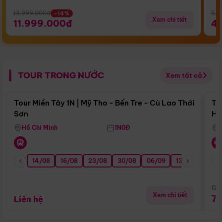
13.999.000đ
5.5
-14%
Xem chi tiết
11.999.000đ
4
TOUR TRONG NƯỚC
Xem tất cả
Điểm nổi bật
Tour Miền Tây 1N | Mỹ Tho - Bến Tre - Cù Lao Thới
To
Sơn
Hu
Hồ Chí Minh
1N0Đ
14/08
16/08
23/08
30/08
06/09
13/09
20/0
Giá
Xem chi tiết
7
Liên hệ