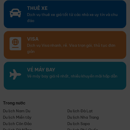
THUÊ XE
Dịch vụ thuê xe giá tốt từ các nhà xe uy tín và chu
đáo
VISA
Dịch vụ Visa nhanh, rẻ. Visa trọn gói, thủ tục đơn
giản
VÉ MÁY BAY
Vé máy bay giá rẻ nhất, nhiều khuyến mãi hấp dẫn
Trong nước
Du lịch Nam Du
Du lịch Đà Lạt
Du lịch Miền tây
Du lịch Nha Trang
Du lịch Côn Đảo
Du lịch Sapa