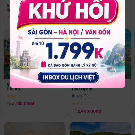
Quoc
Vinpearl Resort & Spa Phu
Phú Quốc
Quoc
★ 5.0
★ 5.0
Vinpearl Resort & Golf Nam
Melia Vinpearl Danang
Hội An
Riverfront
★ 5.0
Đà Nẵng
Từ
4,150,000đ
★ 5.0
Từ
2,400,000đ