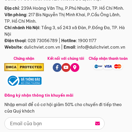
Địa chỉ
: 239A Hoàng Văn Thụ, P.Phú Nhuận, TP. Hồ Chí Minh.
Văn phòng
:
217 Bis Nguyễn Thị Minh Khai, P.Cầu Ông Lãnh,
TP. Hồ Chí Minh.
Chi nhánh Hà Nội
:
Tầng 3, số 243 xã Đàn, P.Đống Đa, TP. Hà
Nội
Điện thoại
:
028 73056789
|
Hotline
:
1900 1177
Website
:
dulichviet.com.vn
|
Email
:
info@dulichviet.com.vn
Chứng nhận
Kết nối với chúng tôi
Chấp nhận thanh toán
Đăng ký nhận thông tin khuyến mãi
Nhập email để có cơ hội giảm 50% cho chuyến đi tiếp theo
của Quý khách