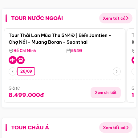
TOUR NƯỚC NGOÀI
Xem tất cả
Điểm nổi bật
Tour Thái Lan Mùa Thu 5N4Đ | Biển Jomtien -
To
Chợ Nổi - Muang Boran - Suanthai
Ku
Si
Hồ Chí Minh
5N4Đ
26/09
Giá từ:
Giá
Xem chi tiết
8.499.000đ
1
TOUR CHÂU Á
Xem tất cả
Điểm nổi bật