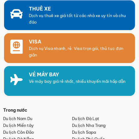
THUÊ XE
Dịch vụ thuê xe giá tốt từ các nhà xe uy tín và chu
đáo
VISA
Dịch vụ Visa nhanh, rẻ. Visa trọn gói, thủ tục đơn
giản
VÉ MÁY BAY
Vé máy bay giá rẻ nhất, nhiều khuyến mãi hấp dẫn
Trong nước
Du lịch Nam Du
Du lịch Đà Lạt
Du lịch Miền tây
Du lịch Nha Trang
Du lịch Côn Đảo
Du lịch Sapa