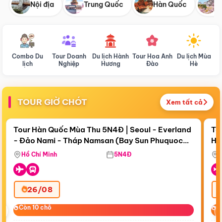
Nội địa
Trung Quốc
Hàn Quốc
N
Combo Du
Tour Doanh
Du lịch Hành
Tour Hoa Anh
Du lịch Mùa
D
lịch
Nghiệp
Hương
Đào
Hè
TOUR GIỜ CHÓT
Xem tất cả
Điểm nổi bật
Còn
19 ngày 08:06:49
Cò
Tour Hàn Quốc Mùa Thu 5N4Đ | Seoul - Everland
To
- Đảo Nami - Tháp Namsan (Bay Sun Phuquoc
Hò
Tặ
Airways)
Aq
Hồ Chí Minh
5N4Đ
26/08
‹
Còn 10 chỗ
Còn 10 chỗ
C
C