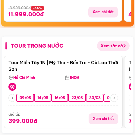
13.999.000đ
-14%
Xem chi tiết
11.999.000đ
4
TOUR TRONG NƯỚC
Xem tất cả
Điểm nổi bật
Tour Miền Tây 1N | Mỹ Tho - Bến Tre - Cù Lao Thới
To
Sơn
Hu
Hồ Chí Minh
1N0Đ
09/08
14/08
16/08
23/08
30/08
06/09
13/0
Giá từ:
Giá
Xem chi tiết
399.000đ
7