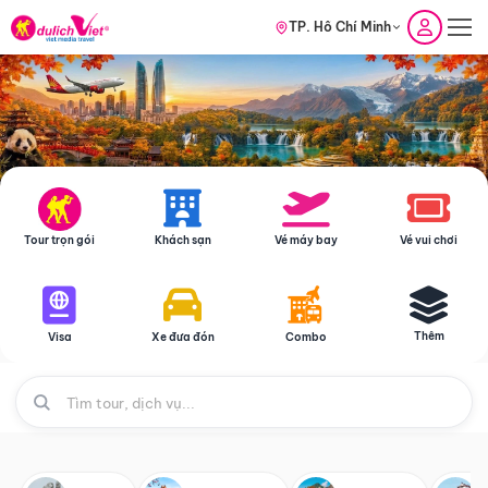
TP. Hồ Chí Minh
Tour trọn gói
Khách sạn
Vé máy bay
Vé vui chơi
Thêm
Visa
Xe đưa đón
Combo