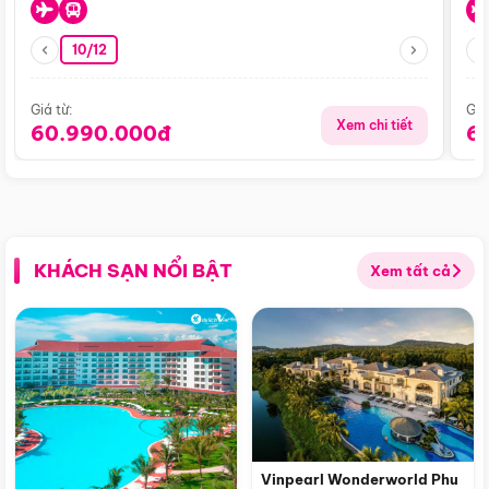
10/12
Giá từ:
Giá
Xem chi tiết
60.990.000đ
6
KHÁCH SẠN NỔI BẬT
Xem tất cả
Vinpearl Wonderworld Phu