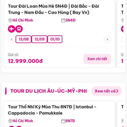
Tour Đài Loan Mùa Hè 5N4Đ | Đài Bắc - Đài
To
Trung - Nam Đầu - Cao Hùng ( Bay Vn)
Tr
Hồ Chí Minh
5N4Đ
13/08
12/09
01/10
Giá từ:
Giá
Xem chi tiết
12.999.000đ
1
TOUR DU LỊCH ÂU-ÚC-MỸ-PHI
Xem tất cả
Điểm nổi bật
Tour Thổ Nhĩ Kỳ Mùa Thu 8N7Đ | Istanbul -
To
Cappadocia - Pamukkale
Hồ Chí Minh
8N7Đ