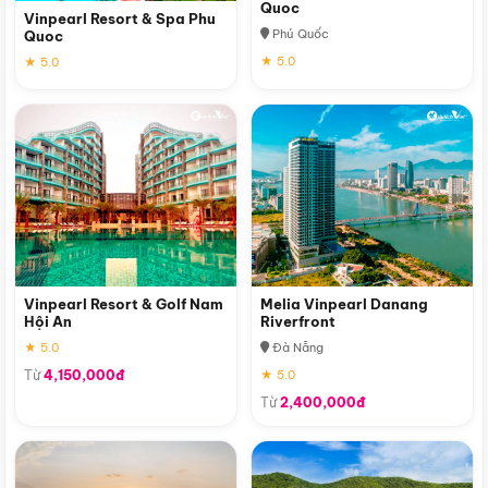
Quoc
Vinpearl Resort & Spa Phu
Phú Quốc
Quoc
★ 5.0
★ 5.0
Vinpearl Resort & Golf Nam
Melia Vinpearl Danang
Hội An
Riverfront
★ 5.0
Đà Nẵng
Từ
4,150,000đ
★ 5.0
Từ
2,400,000đ