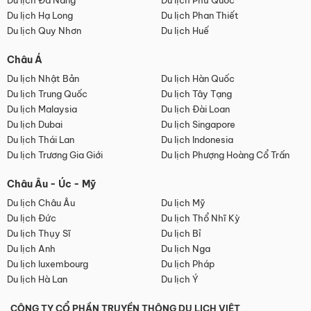
Du lịch Đà Nẵng
Du lịch Phú Quốc
Du lịch Hạ Long
Du lịch Phan Thiết
Du lịch Quy Nhơn
Du lịch Huế
Châu Á
Du lịch Nhật Bản
Du lịch Hàn Quốc
Du lịch Trung Quốc
Du lịch Tây Tạng
Du lịch Malaysia
Du lịch Đài Loan
Du lịch Dubai
Du lịch Singapore
Du lịch Thái Lan
Du lịch Indonesia
Du lịch Trương Gia Giới
Du lịch Phượng Hoàng Cổ Trấn
Châu Âu - Úc - Mỹ
Du lịch Châu Âu
Du lịch Mỹ
Du lịch Đức
Du lịch Thổ Nhĩ Kỳ
Du lịch Thụy Sĩ
Du lịch Bỉ
Du lịch Anh
Du lịch Nga
Du lịch luxembourg
Du lịch Pháp
Du lịch Hà Lan
Du lịch Ý
CÔNG TY CỔ PHẦN TRUYỀN THÔNG DU LỊCH VIỆT