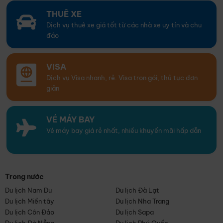
THUÊ XE
Dịch vụ thuê xe giá tốt từ các nhà xe uy tín và chu
đáo
VISA
Dịch vụ Visa nhanh, rẻ. Visa trọn gói, thủ tục đơn
giản
VÉ MÁY BAY
Vé máy bay giá rẻ nhất, nhiều khuyến mãi hấp dẫn
Trong nước
Du lịch Nam Du
Du lịch Đà Lạt
Du lịch Miền tây
Du lịch Nha Trang
Du lịch Côn Đảo
Du lịch Sapa