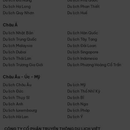
Du lịch Đà Nẵng
Du lịch Phú Quốc
Du lịch Hạ Long
Du lịch Phan Thiết
Du lịch Quy Nhơn
Du lịch Huế
Châu Á
Du lịch Nhật Bản
Du lịch Hàn Quốc
Du lịch Trung Quốc
Du lịch Tây Tạng
Du lịch Malaysia
Du lịch Đài Loan
Du lịch Dubai
Du lịch Singapore
Du lịch Thái Lan
Du lịch Indonesia
Du lịch Trương Gia Giới
Du lịch Phượng Hoàng Cổ Trấn
Châu Âu - Úc - Mỹ
Du lịch Châu Âu
Du lịch Mỹ
Du lịch Đức
Du lịch Thổ Nhĩ Kỳ
Du lịch Thụy Sĩ
Du lịch Bỉ
Du lịch Anh
Du lịch Nga
Du lịch luxembourg
Du lịch Pháp
Du lịch Hà Lan
Du lịch Ý
CÔNG TY CỔ PHẦN TRUYỀN THÔNG DU LỊCH VIỆT