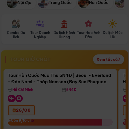
Nội địa
Trung Quốc
Hàn Quốc
N
Combo Du
Tour Doanh
Du lịch Hành
Tour Hoa Anh
Du lịch Mùa
D
lịch
Nghiệp
Hương
Đào
Hè
TOUR GIỜ CHÓT
Xem tất cả
Điểm nổi bật
Còn
17 ngày 10:52:48
Cò
Tour Hàn Quốc Mùa Thu 5N4Đ | Seoul - Everland
To
- Đảo Nami - Tháp Namsan (Bay Sun Phuquoc
Hò
Bay Sun Phuquoc Airways
Tặ
Airways)
Aq
Hồ Chí Minh
5N4Đ
26/08
‹
Còn 9/10 chỗ
Còn 9/10 chỗ
C
C