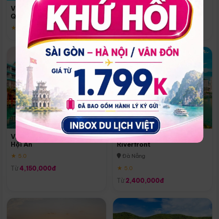
Quoc
Vinpearl Resort & Spa Phu
Phú Quốc
Quoc
★ 5.0
★ 5.0
Vinpearl Resort & Golf Nam
Melia Vinpearl Danang
Hội An
Riverfront
★ 5.0
Đà Nẵng
Từ
4,150,000đ
★ 5.0
Từ
2,400,000đ