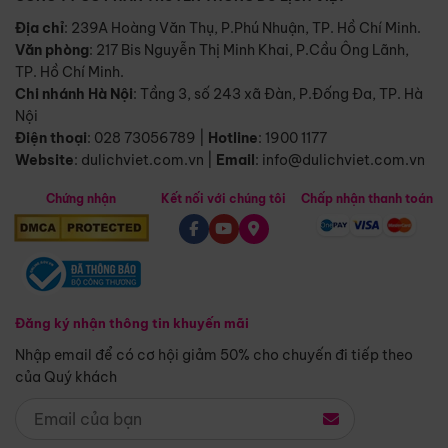
Địa chỉ
: 239A Hoàng Văn Thụ, P.Phú Nhuận, TP. Hồ Chí Minh.
Văn phòng
:
217 Bis Nguyễn Thị Minh Khai, P.Cầu Ông Lãnh,
TP. Hồ Chí Minh.
Chi nhánh Hà Nội
:
Tầng 3, số 243 xã Đàn, P.Đống Đa, TP. Hà
Nội
Điện thoại
:
028 73056789
|
Hotline
:
1900 1177
Website
:
dulichviet.com.vn
|
Email
:
info@dulichviet.com.vn
Chứng nhận
Kết nối với chúng tôi
Chấp nhận thanh toán
Đăng ký nhận thông tin khuyến mãi
Nhập email để có cơ hội giảm 50% cho chuyến đi tiếp theo
của Quý khách