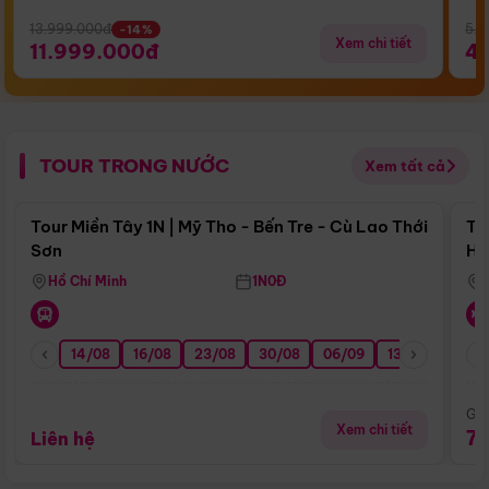
13.999.000đ
5.5
-14%
Xem chi tiết
11.999.000đ
4
TOUR TRONG NƯỚC
Xem tất cả
Điểm nổi bật
Tour Miền Tây 1N | Mỹ Tho - Bến Tre - Cù Lao Thới
To
Sơn
Hu
Hồ Chí Minh
1N0Đ
14/08
16/08
23/08
30/08
06/09
13/09
20/0
Giá
Xem chi tiết
7
Liên hệ