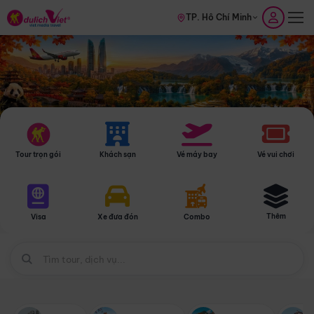
TP. Hồ Chí Minh
Tour trọn gói
Khách sạn
Vé máy bay
Vé vui chơi
Thêm
Visa
Xe đưa đón
Combo