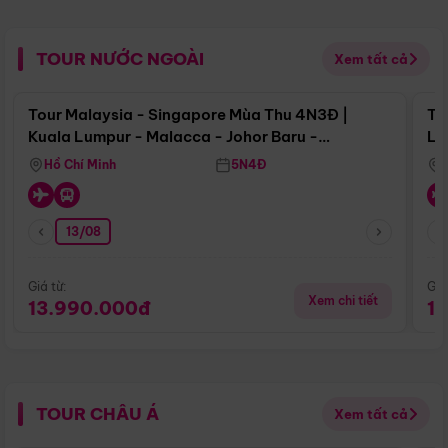
TOUR NƯỚC NGOÀI
Xem tất cả
Điểm nổi bật
Tour Malaysia - Singapore Mùa Thu 4N3Đ |
To
Kuala Lumpur - Malacca - Johor Baru -
Lử
Singapore
Hồ Chí Minh
5N4Đ
13/08
Giá từ:
Giá
Xem chi tiết
13.990.000đ
1
TOUR CHÂU Á
Xem tất cả
Điểm nổi bật