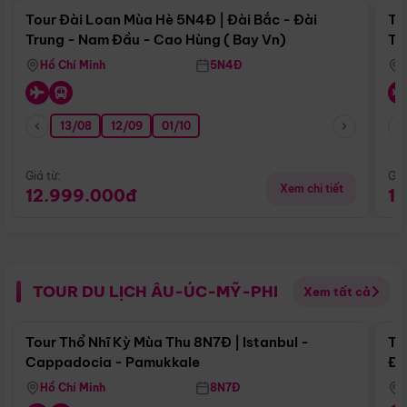
Tour Đài Loan Mùa Hè 5N4Đ | Đài Bắc - Đài
To
Trung - Nam Đầu - Cao Hùng ( Bay Vn)
Tr
Hồ Chí Minh
5N4Đ
13/08
12/09
01/10
Giá từ:
Giá
Xem chi tiết
12.999.000đ
1
TOUR DU LỊCH ÂU-ÚC-MỸ-PHI
Xem tất cả
Điểm nổi bật
Tour Thổ Nhĩ Kỳ Mùa Thu 8N7Đ | Istanbul -
To
Cappadocia - Pamukkale
Đế
Hồ Chí Minh
8N7Đ