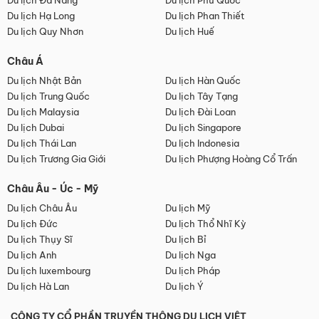
Du lịch Đà Nẵng
Du lịch Phú Quốc
Du lịch Hạ Long
Du lịch Phan Thiết
Du lịch Quy Nhơn
Du lịch Huế
Châu Á
Du lịch Nhật Bản
Du lịch Hàn Quốc
Du lịch Trung Quốc
Du lịch Tây Tạng
Du lịch Malaysia
Du lịch Đài Loan
Du lịch Dubai
Du lịch Singapore
Du lịch Thái Lan
Du lịch Indonesia
Du lịch Trương Gia Giới
Du lịch Phượng Hoàng Cổ Trấn
Châu Âu - Úc - Mỹ
Du lịch Châu Âu
Du lịch Mỹ
Du lịch Đức
Du lịch Thổ Nhĩ Kỳ
Du lịch Thụy Sĩ
Du lịch Bỉ
Du lịch Anh
Du lịch Nga
Du lịch luxembourg
Du lịch Pháp
Du lịch Hà Lan
Du lịch Ý
CÔNG TY CỔ PHẦN TRUYỀN THÔNG DU LỊCH VIỆT