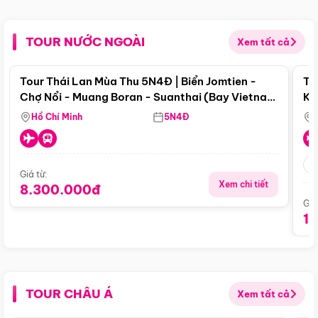
TOUR NƯỚC NGOÀI
Xem tất cả
Điểm nổi bật
Tour Thái Lan Mùa Thu 5N4Đ | Biển Jomtien -
To
Chợ Nổi - Muang Boran - Suanthai (Bay Vietnam
Ku
Airlines)
Si
Hồ Chí Minh
5N4Đ
Giá từ:
Xem chi tiết
8.300.000đ
Giá
1
TOUR CHÂU Á
Xem tất cả
Điểm nổi bật