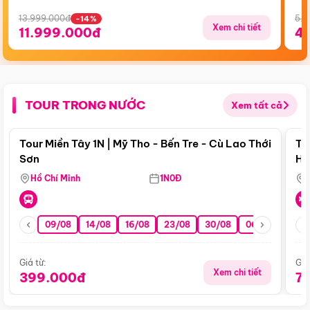
13.999.000đ
5.5
-14%
Xem chi tiết
11.999.000đ
4
TOUR TRONG NƯỚC
Xem tất cả
Điểm nổi bật
Tour Miền Tây 1N | Mỹ Tho - Bến Tre - Cù Lao Thới
To
Sơn
Hu
Hồ Chí Minh
1N0Đ
09/08
14/08
16/08
23/08
30/08
06/09
13/0
Giá từ:
Giá
Xem chi tiết
399.000đ
7