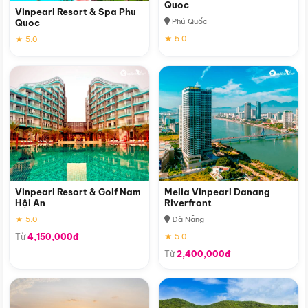
Quoc
Vinpearl Resort & Spa Phu
Phú Quốc
Quoc
★ 5.0
★ 5.0
Vinpearl Resort & Golf Nam
Melia Vinpearl Danang
Hội An
Riverfront
★ 5.0
Đà Nẵng
Từ
4,150,000đ
★ 5.0
Từ
2,400,000đ