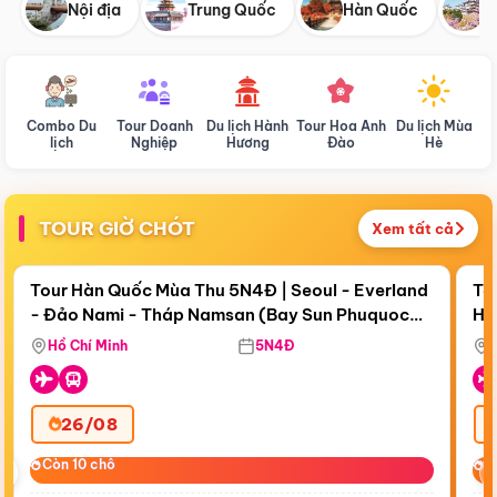
Nội địa
Trung Quốc
Hàn Quốc
N
Combo Du
Tour Doanh
Du lịch Hành
Tour Hoa Anh
Du lịch Mùa
D
lịch
Nghiệp
Hương
Đào
Hè
TOUR GIỜ CHÓT
Xem tất cả
Điểm nổi bật
Còn
18 ngày 09:19:08
Cò
Tour Hàn Quốc Mùa Thu 5N4Đ | Seoul - Everland
To
- Đảo Nami - Tháp Namsan (Bay Sun Phuquoc
Hò
Bay Sun Phuquoc Airways
Tặ
Airways)
Aq
Hồ Chí Minh
5N4Đ
26/08
‹
Còn 10 chỗ
Còn 10 chỗ
C
C