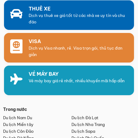
THUÊ XE
Dịch vụ thuê xe giá tốt từ các nhà xe uy tín và chu
đáo
VISA
Dịch vụ Visa nhanh, rẻ. Visa trọn gói, thủ tục đơn
giản
VÉ MÁY BAY
Vé máy bay giá rẻ nhất, nhiều khuyến mãi hấp dẫn
Trong nước
Du lịch Nam Du
Du lịch Đà Lạt
Du lịch Miền tây
Du lịch Nha Trang
Du lịch Côn Đảo
Du lịch Sapa