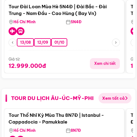
Tour Đài Loan Mùa Hè 5N4Đ | Đài Bắc - Đài
To
Trung - Nam Đầu - Cao Hùng ( Bay Vn)
Tr
Hồ Chí Minh
5N4Đ
13/08
12/09
01/10
Giá từ:
Giá
Xem chi tiết
12.999.000đ
1
TOUR DU LỊCH ÂU-ÚC-MỸ-PHI
Xem tất cả
Điểm nổi bật
Tour Thổ Nhĩ Kỳ Mùa Thu 8N7Đ | Istanbul -
To
Cappadocia - Pamukkale
Đế
Hồ Chí Minh
8N7Đ