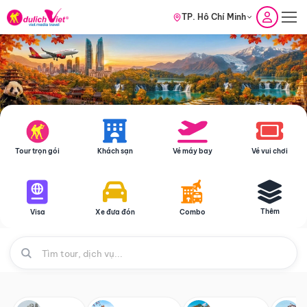
TP. Hồ Chí Minh
Tour trọn gói
Khách sạn
Vé máy bay
Vé vui chơi
Thêm
Visa
Xe đưa đón
Combo