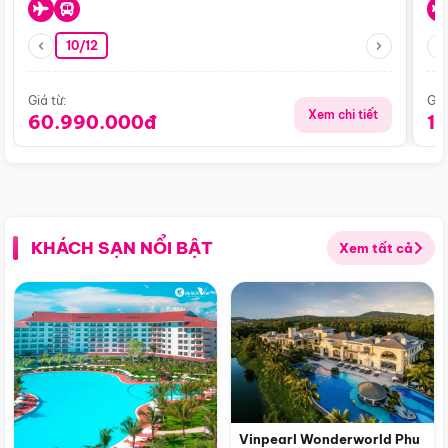
10/12
Giá từ:
Giá
Xem chi tiết
60.990.000đ
1
KHÁCH SẠN NỔI BẬT
Xem tất cả
Vinpearl Wonderworld Phu