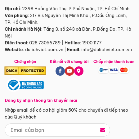
Địa chỉ
: 239A Hoàng Văn Thụ, P.Phú Nhuận, TP. Hồ Chí Minh.
Văn phòng
:
217 Bis Nguyễn Thị Minh Khai, P.Cầu Ông Lãnh,
TP. Hồ Chí Minh.
Chi nhánh Hà Nội
:
Tầng 3, số 243 xã Đàn, P.Đống Đa, TP. Hà
Nội
Điện thoại
:
028 73056789
|
Hotline
:
1900 1177
Website
:
dulichviet.com.vn
|
Email
:
info@dulichviet.com.vn
Chứng nhận
Kết nối với chúng tôi
Chấp nhận thanh toán
Đăng ký nhận thông tin khuyến mãi
Nhập email để có cơ hội giảm 50% cho chuyến đi tiếp theo
của Quý khách