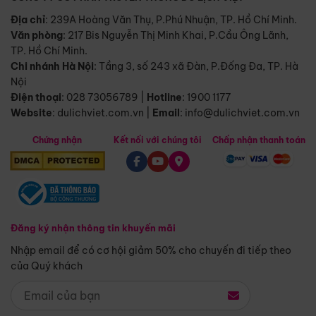
Địa chỉ
: 239A Hoàng Văn Thụ, P.Phú Nhuận, TP. Hồ Chí Minh.
Văn phòng
:
217 Bis Nguyễn Thị Minh Khai, P.Cầu Ông Lãnh,
TP. Hồ Chí Minh.
Chi nhánh Hà Nội
:
Tầng 3, số 243 xã Đàn, P.Đống Đa, TP. Hà
Nội
Điện thoại
:
028 73056789
|
Hotline
:
1900 1177
Website
:
dulichviet.com.vn
|
Email
:
info@dulichviet.com.vn
Chứng nhận
Kết nối với chúng tôi
Chấp nhận thanh toán
Đăng ký nhận thông tin khuyến mãi
Nhập email để có cơ hội giảm 50% cho chuyến đi tiếp theo
của Quý khách