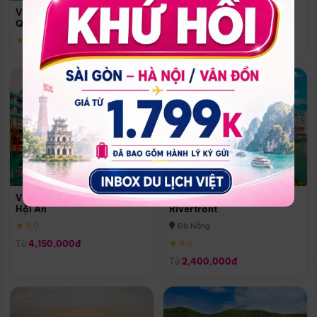
Quoc
Vinpearl Resort & Spa Phu
Phú Quốc
Quoc
★ 5.0
★ 5.0
Vinpearl Resort & Golf Nam
Melia Vinpearl Danang
Hội An
Riverfront
★ 5.0
Đà Nẵng
Từ
4,150,000đ
★ 5.0
Từ
2,400,000đ