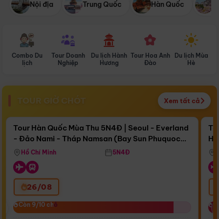
Nội địa
Trung Quốc
Hàn Quốc
N
Combo Du
Tour Doanh
Du lịch Hành
Tour Hoa Anh
Du lịch Mùa
D
lịch
Nghiệp
Hương
Đào
Hè
TOUR GIỜ CHÓT
Xem tất cả
Điểm nổi bật
Còn
17 ngày 09:51:49
Cò
Tour Hàn Quốc Mùa Thu 5N4Đ | Seoul - Everland
To
- Đảo Nami - Tháp Namsan (Bay Sun Phuquoc
Hò
Bay Sun Phuquoc Airways
Tặ
Airways)
Aq
Hồ Chí Minh
5N4Đ
26/08
‹
Còn 9/10 chỗ
Còn 9/10 chỗ
C
C