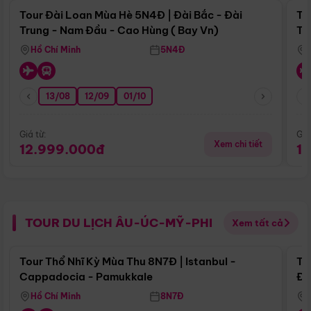
Tour Đài Loan Mùa Hè 5N4Đ | Đài Bắc - Đài
To
Trung - Nam Đầu - Cao Hùng ( Bay Vn)
Tr
Hồ Chí Minh
5N4Đ
13/08
12/09
01/10
Giá từ:
Giá
Xem chi tiết
12.999.000đ
1
TOUR DU LỊCH ÂU-ÚC-MỸ-PHI
Xem tất cả
Điểm nổi bật
Tour Thổ Nhĩ Kỳ Mùa Thu 8N7Đ | Istanbul -
To
Cappadocia - Pamukkale
Đế
Hồ Chí Minh
8N7Đ