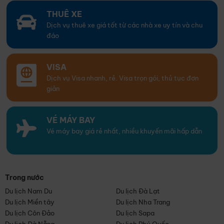
THUÊ XE
Dịch vụ thuê xe giá tốt từ các nhà xe uy tín và chu
đáo
VISA
Dịch vụ Visa nhanh, rẻ. Visa trọn gói, thủ tục đơn
giản
VÉ MÁY BAY
Vé máy bay giá rẻ nhất, nhiều khuyến mãi hấp dẫn
Trong nước
Du lịch Nam Du
Du lịch Đà Lạt
Du lịch Miền tây
Du lịch Nha Trang
Du lịch Côn Đảo
Du lịch Sapa