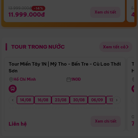
13.999.000đ
5.5
-14%
Xem chi tiết
11.999.000đ
4
TOUR TRONG NƯỚC
Xem tất cả
Điểm nổi bật
Tour Miền Tây 1N | Mỹ Tho - Bến Tre - Cù Lao Thới
To
Sơn
Hu
Hồ Chí Minh
1N0Đ
14/08
16/08
23/08
30/08
06/09
13/09
20/0
Giá
Xem chi tiết
7
Liên hệ