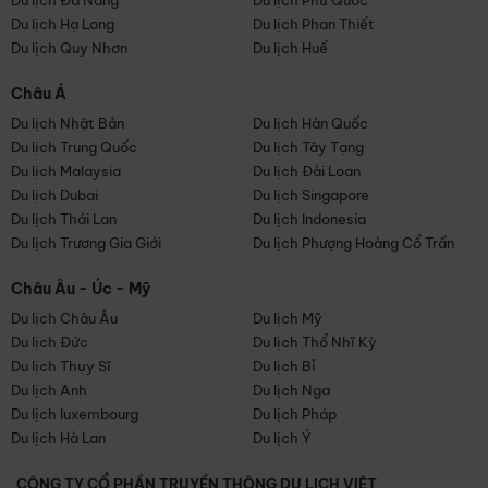
Du lịch Đà Nẵng
Du lịch Phú Quốc
Du lịch Hạ Long
Du lịch Phan Thiết
Du lịch Quy Nhơn
Du lịch Huế
Châu Á
Du lịch Nhật Bản
Du lịch Hàn Quốc
Du lịch Trung Quốc
Du lịch Tây Tạng
Du lịch Malaysia
Du lịch Đài Loan
Du lịch Dubai
Du lịch Singapore
Du lịch Thái Lan
Du lịch Indonesia
Du lịch Trương Gia Giới
Du lịch Phượng Hoàng Cổ Trấn
Châu Âu - Úc - Mỹ
Du lịch Châu Âu
Du lịch Mỹ
Du lịch Đức
Du lịch Thổ Nhĩ Kỳ
Du lịch Thụy Sĩ
Du lịch Bỉ
Du lịch Anh
Du lịch Nga
Du lịch luxembourg
Du lịch Pháp
Du lịch Hà Lan
Du lịch Ý
CÔNG TY CỔ PHẦN TRUYỀN THÔNG DU LỊCH VIỆT