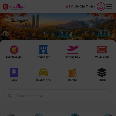
TP. Hồ Chí Minh
Tour trọn gói
Khách sạn
Vé máy bay
Vé vui chơi
Thêm
Visa
Xe đưa đón
Combo