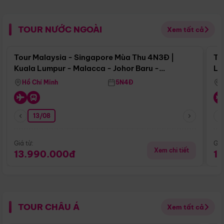
TOUR NƯỚC NGOÀI
Xem tất cả
Điểm nổi bật
Tour Malaysia - Singapore Mùa Thu 4N3Đ |
To
Kuala Lumpur - Malacca - Johor Baru -
Lử
Singapore
Hồ Chí Minh
5N4Đ
13/08
Giá từ:
Giá
Xem chi tiết
13.990.000đ
1
TOUR CHÂU Á
Xem tất cả
Điểm nổi bật