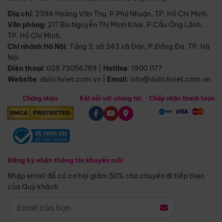
Địa chỉ
: 239A Hoàng Văn Thụ, P.Phú Nhuận, TP. Hồ Chí Minh.
Văn phòng
:
217 Bis Nguyễn Thị Minh Khai, P.Cầu Ông Lãnh,
TP. Hồ Chí Minh.
Chi nhánh Hà Nội
:
Tầng 3, số 243 xã Đàn, P.Đống Đa, TP. Hà
Nội
Điện thoại
:
028 73056789
|
Hotline
:
1900 1177
Website
:
dulichviet.com.vn
|
Email
:
info@dulichviet.com.vn
Chứng nhận
Kết nối với chúng tôi
Chấp nhận thanh toán
Đăng ký nhận thông tin khuyến mãi
Nhập email để có cơ hội giảm 50% cho chuyến đi tiếp theo
của Quý khách