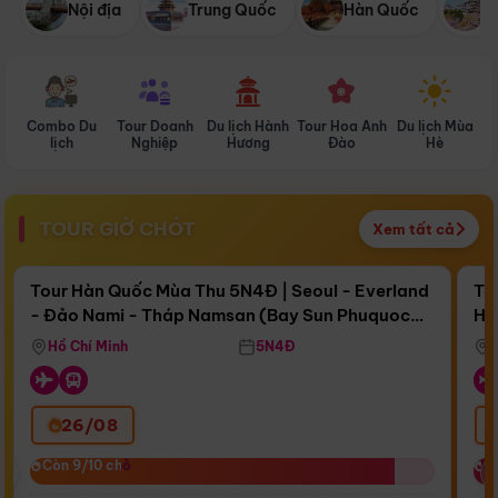
Nội địa
Trung Quốc
Hàn Quốc
N
Combo Du
Tour Doanh
Du lịch Hành
Tour Hoa Anh
Du lịch Mùa
D
lịch
Nghiệp
Hương
Đào
Hè
TOUR GIỜ CHÓT
Xem tất cả
Điểm nổi bật
Còn
17 ngày 11:57:22
Cò
Tour Hàn Quốc Mùa Thu 5N4Đ | Seoul - Everland
To
- Đảo Nami - Tháp Namsan (Bay Sun Phuquoc
Hò
Bay Sun Phuquoc Airways
Tặ
Airways)
Aq
Hồ Chí Minh
5N4Đ
26/08
‹
Còn 9/10 chỗ
Còn 9/10 chỗ
C
C