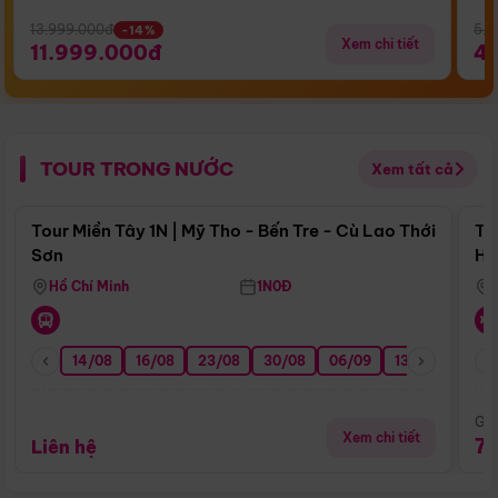
13.999.000đ
5.5
-14%
Xem chi tiết
11.999.000đ
4
TOUR TRONG NƯỚC
Xem tất cả
Điểm nổi bật
Tour Miền Tây 1N | Mỹ Tho - Bến Tre - Cù Lao Thới
To
Sơn
Hu
Hồ Chí Minh
1N0Đ
14/08
16/08
23/08
30/08
06/09
13/09
20/0
Giá
Xem chi tiết
7
Liên hệ