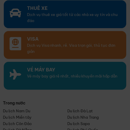
THUÊ XE
Dịch vụ thuê xe giá tốt từ các nhà xe uy tín và chu
đáo
VISA
Dịch vụ Visa nhanh, rẻ. Visa trọn gói, thủ tục đơn
giản
VÉ MÁY BAY
Vé máy bay giá rẻ nhất, nhiều khuyến mãi hấp dẫn
Trong nước
Du lịch Nam Du
Du lịch Đà Lạt
Du lịch Miền tây
Du lịch Nha Trang
Du lịch Côn Đảo
Du lịch Sapa