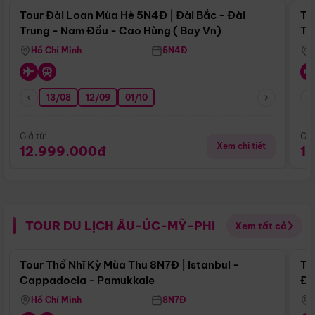
Tour Đài Loan Mùa Hè 5N4Đ | Đài Bắc - Đài
To
Trung - Nam Đầu - Cao Hùng ( Bay Vn)
Tr
Hồ Chí Minh
5N4Đ
13/08
12/09
01/10
Giá từ:
Giá
Xem chi tiết
12.999.000đ
1
TOUR DU LỊCH ÂU-ÚC-MỸ-PHI
Xem tất cả
Điểm nổi bật
Tour Thổ Nhĩ Kỳ Mùa Thu 8N7Đ | Istanbul -
To
Cappadocia - Pamukkale
Đế
Hồ Chí Minh
8N7Đ