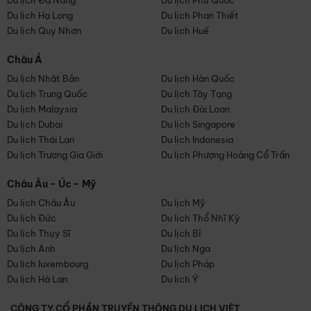
Du lịch Đà Nẵng
Du lịch Phú Quốc
Du lịch Hạ Long
Du lịch Phan Thiết
Du lịch Quy Nhơn
Du lịch Huế
Châu Á
Du lịch Nhật Bản
Du lịch Hàn Quốc
Du lịch Trung Quốc
Du lịch Tây Tạng
Du lịch Malaysia
Du lịch Đài Loan
Du lịch Dubai
Du lịch Singapore
Du lịch Thái Lan
Du lịch Indonesia
Du lịch Trương Gia Giới
Du lịch Phượng Hoàng Cổ Trấn
Châu Âu - Úc - Mỹ
Du lịch Châu Âu
Du lịch Mỹ
Du lịch Đức
Du lịch Thổ Nhĩ Kỳ
Du lịch Thụy Sĩ
Du lịch Bỉ
Du lịch Anh
Du lịch Nga
Du lịch luxembourg
Du lịch Pháp
Du lịch Hà Lan
Du lịch Ý
CÔNG TY CỔ PHẦN TRUYỀN THÔNG DU LỊCH VIỆT