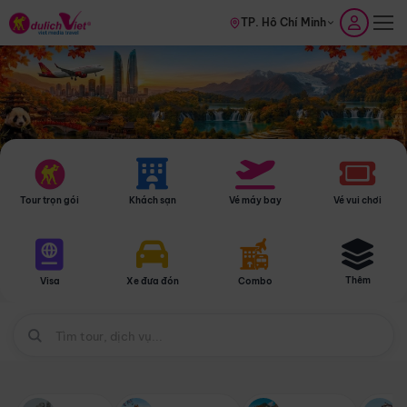
TP. Hồ Chí Minh
Tour trọn gói
Khách sạn
Vé máy bay
Vé vui chơi
Thêm
Visa
Xe đưa đón
Combo