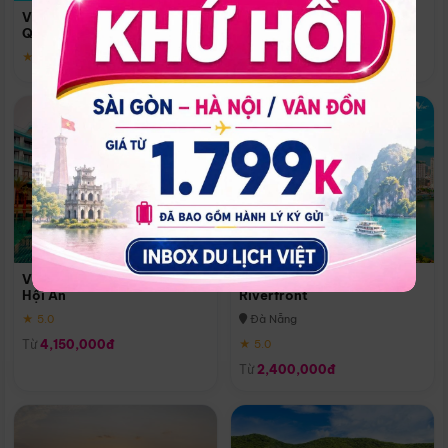
Quoc
Vinpearl Resort & Spa Phu
Phú Quốc
Quoc
★ 5.0
★ 5.0
Vinpearl Resort & Golf Nam
Melia Vinpearl Danang
Hội An
Riverfront
★ 5.0
Đà Nẵng
Từ
4,150,000đ
★ 5.0
Từ
2,400,000đ