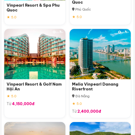
Quoc
Vinpearl Resort & Spa Phu
Phú Quốc
Quoc
★ 5.0
★ 5.0
Vinpearl Resort & Golf Nam
Melia Vinpearl Danang
Hội An
Riverfront
★ 5.0
Đà Nẵng
Từ
4,150,000đ
★ 5.0
Từ
2,400,000đ