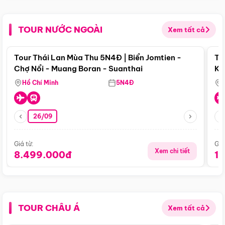
TOUR NƯỚC NGOÀI
Xem tất cả
Điểm nổi bật
Tour Thái Lan Mùa Thu 5N4Đ | Biển Jomtien -
To
Chợ Nổi - Muang Boran - Suanthai
Ku
Si
Hồ Chí Minh
5N4Đ
26/09
Giá từ:
Giá
Xem chi tiết
8.499.000đ
1
TOUR CHÂU Á
Xem tất cả
Điểm nổi bật