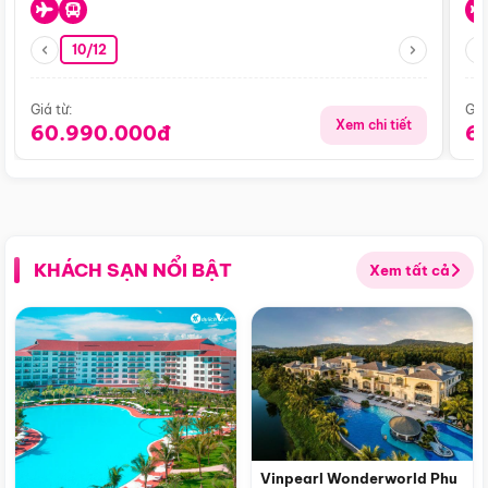
10/12
Giá từ:
Giá
Xem chi tiết
60.990.000đ
6
KHÁCH SẠN NỔI BẬT
Xem tất cả
Vinpearl Wonderworld Phu