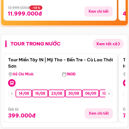
13.999.000đ
-14%
Xem chi tiết
11.999.000đ
4
TOUR TRONG NƯỚC
Xem tất cả
Điểm nổi bật
Tour Miền Tây 1N | Mỹ Tho - Bến Tre - Cù Lao Thới
To
Sơn
Hu
Hồ Chí Minh
1N0Đ
14/08
16/08
23/08
30/08
06/09
13/09
20/0
Giá từ:
Giá
Xem chi tiết
399.000đ
7