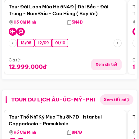
Tour Đài Loan Mùa Hè 5N4Đ | Đài Bắc - Đài
To
Trung - Nam Đầu - Cao Hùng ( Bay Vn)
Tr
Hồ Chí Minh
5N4Đ
13/08
12/09
01/10
Giá từ:
Giá
Xem chi tiết
12.999.000đ
1
TOUR DU LỊCH ÂU-ÚC-MỸ-PHI
Xem tất cả
Điểm nổi bật
Tour Thổ Nhĩ Kỳ Mùa Thu 8N7Đ | Istanbul -
To
Cappadocia - Pamukkale
Hồ Chí Minh
8N7Đ