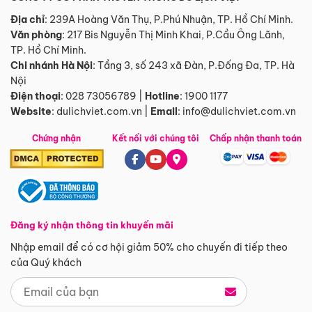
Địa chỉ
: 239A Hoàng Văn Thụ, P.Phú Nhuận, TP. Hồ Chí Minh.
Văn phòng
:
217 Bis Nguyễn Thị Minh Khai, P.Cầu Ông Lãnh,
TP. Hồ Chí Minh.
Chi nhánh Hà Nội
:
Tầng 3, số 243 xã Đàn, P.Đống Đa, TP. Hà
Nội
Điện thoại
:
028 73056789
|
Hotline
:
1900 1177
Website
:
dulichviet.com.vn
|
Email
:
info@dulichviet.com.vn
Chứng nhận
Kết nối với chúng tôi
Chấp nhận thanh toán
Đăng ký nhận thông tin khuyến mãi
Nhập email để có cơ hội giảm 50% cho chuyến đi tiếp theo
của Quý khách