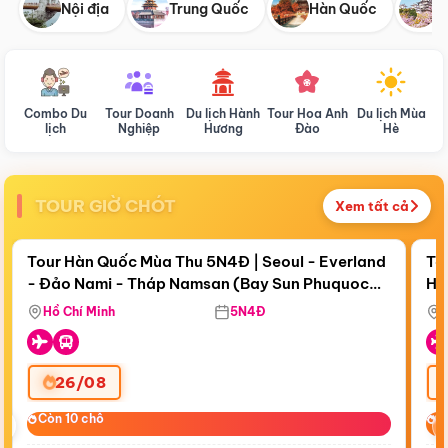
Nội địa
Trung Quốc
Hàn Quốc
N
Combo Du
Tour Doanh
Du lịch Hành
Tour Hoa Anh
Du lịch Mùa
D
lịch
Nghiệp
Hương
Đào
Hè
TOUR GIỜ CHÓT
Xem tất cả
Điểm nổi bật
Còn
19 ngày 04:14:43
Cò
Tour Hàn Quốc Mùa Thu 5N4Đ | Seoul - Everland
To
- Đảo Nami - Tháp Namsan (Bay Sun Phuquoc
Hò
Tặ
Airways)
Aq
Hồ Chí Minh
5N4Đ
26/08
‹
Còn 10 chỗ
Còn 10 chỗ
C
C