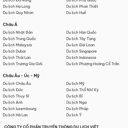
Du lịch Đà Nẵng
Du lịch Phú Quốc
Du lịch Hạ Long
Du lịch Phan Thiết
Du lịch Quy Nhơn
Du lịch Huế
Châu Á
Du lịch Nhật Bản
Du lịch Hàn Quốc
Du lịch Trung Quốc
Du lịch Tây Tạng
Du lịch Malaysia
Du lịch Đài Loan
Du lịch Dubai
Du lịch Singapore
Du lịch Thái Lan
Du lịch Indonesia
Du lịch Trương Gia Giới
Du lịch Phượng Hoàng Cổ Trấn
Châu Âu - Úc - Mỹ
Du lịch Châu Âu
Du lịch Mỹ
Du lịch Đức
Du lịch Thổ Nhĩ Kỳ
Du lịch Thụy Sĩ
Du lịch Bỉ
Du lịch Anh
Du lịch Nga
Du lịch luxembourg
Du lịch Pháp
Du lịch Hà Lan
Du lịch Ý
CÔNG TY CỔ PHẦN TRUYỀN THÔNG DU LỊCH VIỆT