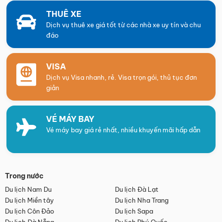
THUÊ XE
Dịch vụ thuê xe giá tốt từ các nhà xe uy tín và chu
đáo
VISA
Dịch vụ Visa nhanh, rẻ. Visa trọn gói, thủ tục đơn
giản
VÉ MÁY BAY
Vé máy bay giá rẻ nhất, nhiều khuyến mãi hấp dẫn
Trong nước
Du lịch Nam Du
Du lịch Đà Lạt
Du lịch Miền tây
Du lịch Nha Trang
Du lịch Côn Đảo
Du lịch Sapa