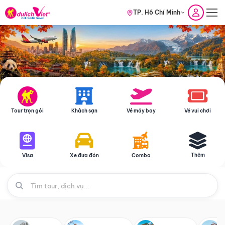
TP. Hồ Chí Minh
Tour trọn gói
Khách sạn
Vé máy bay
Vé vui chơi
Thêm
Visa
Xe đưa đón
Combo