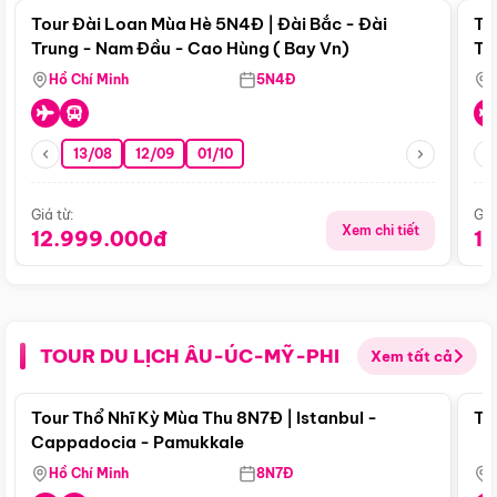
Tour Đài Loan Mùa Hè 5N4Đ | Đài Bắc - Đài
To
Trung - Nam Đầu - Cao Hùng ( Bay Vn)
Tr
Hồ Chí Minh
5N4Đ
13/08
12/09
01/10
Giá từ:
Giá
Xem chi tiết
12.999.000đ
1
TOUR DU LỊCH ÂU-ÚC-MỸ-PHI
Xem tất cả
Điểm nổi bật
Tour Thổ Nhĩ Kỳ Mùa Thu 8N7Đ | Istanbul -
To
Cappadocia - Pamukkale
Hồ Chí Minh
8N7Đ