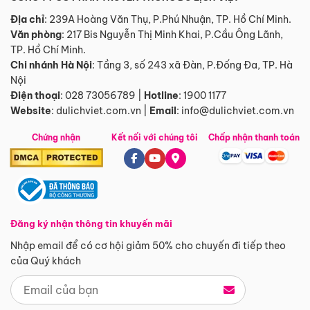
Địa chỉ
: 239A Hoàng Văn Thụ, P.Phú Nhuận, TP. Hồ Chí Minh.
Văn phòng
:
217 Bis Nguyễn Thị Minh Khai, P.Cầu Ông Lãnh,
TP. Hồ Chí Minh.
Chi nhánh Hà Nội
:
Tầng 3, số 243 xã Đàn, P.Đống Đa, TP. Hà
Nội
Điện thoại
:
028 73056789
|
Hotline
:
1900 1177
Website
:
dulichviet.com.vn
|
Email
:
info@dulichviet.com.vn
Chứng nhận
Kết nối với chúng tôi
Chấp nhận thanh toán
Đăng ký nhận thông tin khuyến mãi
Nhập email để có cơ hội giảm 50% cho chuyến đi tiếp theo
của Quý khách