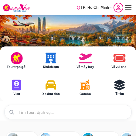
TP. Hồ Chí Minh
Tour trọn gói
Khách sạn
Vé máy bay
Vé vui chơi
Thêm
Visa
Xe đưa đón
Combo