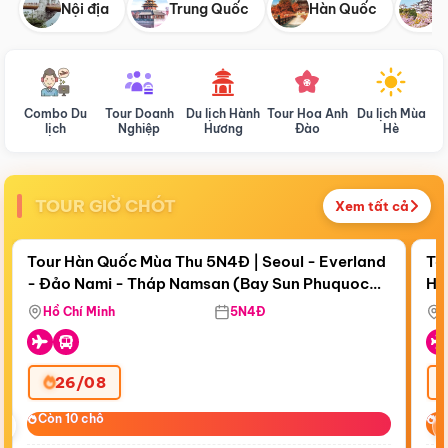
Nội địa
Trung Quốc
Hàn Quốc
N
Combo Du
Tour Doanh
Du lịch Hành
Tour Hoa Anh
Du lịch Mùa
D
lịch
Nghiệp
Hương
Đào
Hè
TOUR GIỜ CHÓT
Xem tất cả
Điểm nổi bật
Còn
19 ngày 10:43:26
Cò
Tour Hàn Quốc Mùa Thu 5N4Đ | Seoul - Everland
To
- Đảo Nami - Tháp Namsan (Bay Sun Phuquoc
Hò
Tặ
Airways)
Aq
Hồ Chí Minh
5N4Đ
26/08
‹
Còn 10 chỗ
Còn 10 chỗ
C
C