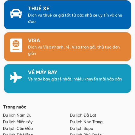
THUÊ XE
Dịch vụ thuê xe giá tốt từ các nhà xe uy tín và chu
đáo
VISA
Dịch vụ Visa nhanh, rẻ. Visa trọn gói, thủ tục đơn
giản
VÉ MÁY BAY
Vé máy bay giá rẻ nhất, nhiều khuyến mãi hấp dẫn
Trong nước
Du lịch Nam Du
Du lịch Đà Lạt
Du lịch Miền tây
Du lịch Nha Trang
Du lịch Côn Đảo
Du lịch Sapa