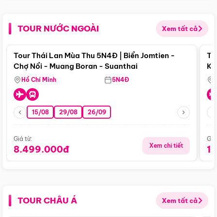
TOUR NƯỚC NGOÀI
Xem tất cả
Điểm nổi bật
Tour Thái Lan Mùa Thu 5N4Đ | Biển Jomtien -
To
Chợ Nổi - Muang Boran - Suanthai
Ku
Si
Hồ Chí Minh
5N4Đ
15/08
29/08
26/09
Giá từ:
Giá
Xem chi tiết
8.499.000đ
1
TOUR CHÂU Á
Xem tất cả
Điểm nổi bật