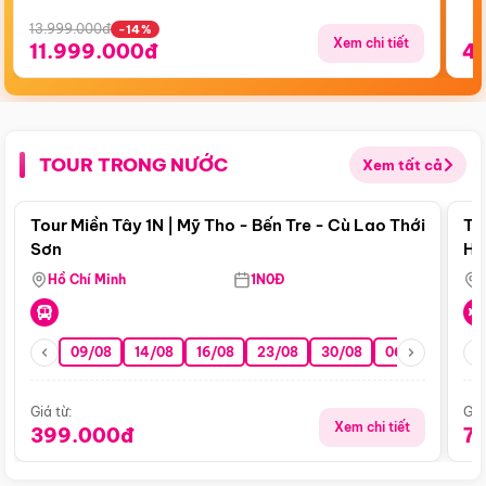
13.999.000đ
-14%
Xem chi tiết
11.999.000đ
4
TOUR TRONG NƯỚC
Xem tất cả
Điểm nổi bật
Tour Miền Tây 1N | Mỹ Tho - Bến Tre - Cù Lao Thới
To
Sơn
Hu
Hồ Chí Minh
1N0Đ
09/08
14/08
16/08
23/08
30/08
06/09
13/0
Giá từ:
Giá
Xem chi tiết
399.000đ
7