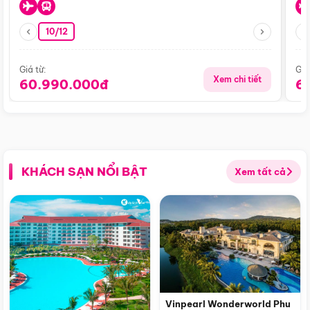
10/12
Giá từ:
Giá
Xem chi tiết
60.990.000đ
6
KHÁCH SẠN NỔI BẬT
Xem tất cả
Vinpearl Wonderworld Phu