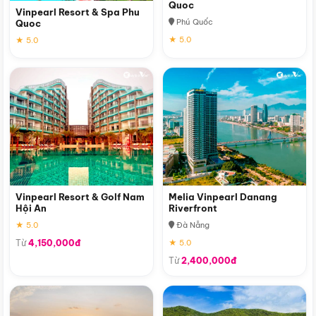
Quoc
Vinpearl Resort & Spa Phu
Phú Quốc
Quoc
★ 5.0
★ 5.0
Vinpearl Resort & Golf Nam
Melia Vinpearl Danang
Hội An
Riverfront
★ 5.0
Đà Nẵng
Từ
4,150,000đ
★ 5.0
Từ
2,400,000đ