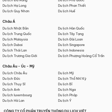
Du lịch Đà Nẵng
Du lịch Phú Quốc
Du lịch Hạ Long
Du lịch Phan Thiết
Du lịch Quy Nhơn
Du lịch Huế
Châu Á
Du lịch Nhật Bản
Du lịch Hàn Quốc
Du lịch Trung Quốc
Du lịch Tây Tạng
Du lịch Malaysia
Du lịch Đài Loan
Du lịch Dubai
Du lịch Singapore
Du lịch Thái Lan
Du lịch Indonesia
Du lịch Trương Gia Giới
Du lịch Phượng Hoàng Cổ Trấn
Châu Âu - Úc - Mỹ
Du lịch Châu Âu
Du lịch Mỹ
Du lịch Đức
Du lịch Thổ Nhĩ Kỳ
Du lịch Thụy Sĩ
Du lịch Bỉ
Du lịch Anh
Du lịch Nga
Du lịch luxembourg
Du lịch Pháp
Du lịch Hà Lan
Du lịch Ý
CÔNG TY CỔ PHẦN TRUYỀN THÔNG DU LỊCH VIỆT