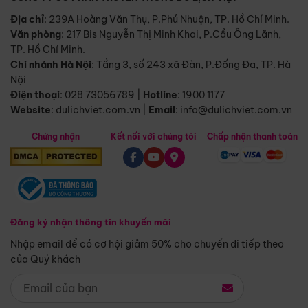
Địa chỉ
: 239A Hoàng Văn Thụ, P.Phú Nhuận, TP. Hồ Chí Minh.
Văn phòng
:
217 Bis Nguyễn Thị Minh Khai, P.Cầu Ông Lãnh,
TP. Hồ Chí Minh.
Chi nhánh Hà Nội
:
Tầng 3, số 243 xã Đàn, P.Đống Đa, TP. Hà
Nội
Điện thoại
:
028 73056789
|
Hotline
:
1900 1177
Website
:
dulichviet.com.vn
|
Email
:
info@dulichviet.com.vn
Chứng nhận
Kết nối với chúng tôi
Chấp nhận thanh toán
Đăng ký nhận thông tin khuyến mãi
Nhập email để có cơ hội giảm 50% cho chuyến đi tiếp theo
của Quý khách