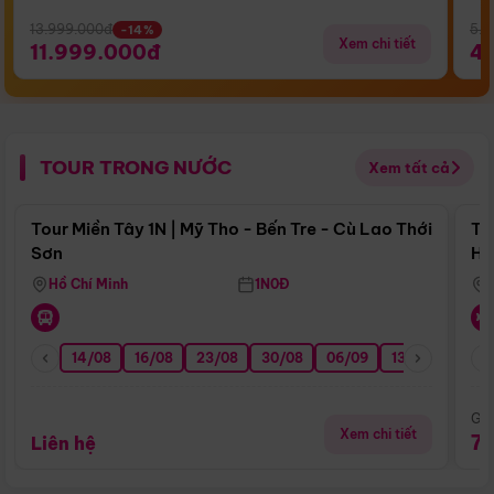
13.999.000đ
5.5
-14%
Xem chi tiết
11.999.000đ
4
TOUR TRONG NƯỚC
Xem tất cả
Điểm nổi bật
Tour Miền Tây 1N | Mỹ Tho - Bến Tre - Cù Lao Thới
To
Sơn
Hu
Hồ Chí Minh
1N0Đ
14/08
16/08
23/08
30/08
06/09
13/09
20/0
Giá
Xem chi tiết
7
Liên hệ