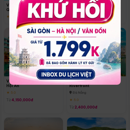
Quoc
Vinpearl Resort & Spa Phu
Phú Quốc
Quoc
★ 5.0
★ 5.0
Vinpearl Resort & Golf Nam
Melia Vinpearl Danang
Hội An
Riverfront
★ 5.0
Đà Nẵng
Từ
4,150,000đ
★ 5.0
Từ
2,400,000đ