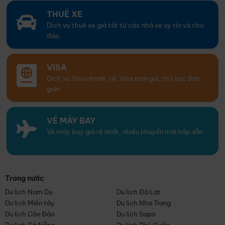
THUÊ XE
Dịch vụ thuê xe giá tốt từ các nhà xe uy tín và chu
đáo
VISA
Dịch vụ Visa nhanh, rẻ. Visa trọn gói, thủ tục đơn
giản
VÉ MÁY BAY
Vé máy bay giá rẻ nhất, nhiều khuyến mãi hấp dẫn
Trong nước
Du lịch Nam Du
Du lịch Đà Lạt
Du lịch Miền tây
Du lịch Nha Trang
Du lịch Côn Đảo
Du lịch Sapa