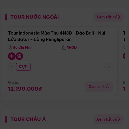
TOUR NƯỚC NGOÀI
Xem tất cả
Điểm nổi bật
Tour Indonesia Mùa Thu 4N3Đ | Đảo Bali - Núi
To
Lửa Batur - Làng Penglipuran
Tr
Hồ Chí Minh
4N3Đ
07/11
Giá từ:
Giá
Xem chi tiết
12.190.000đ
1
TOUR CHÂU Á
Xem tất cả
Điểm nổi bật