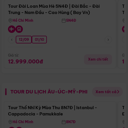
Tour Đài Loan Mùa Hè 5N4Đ | Đài Bắc - Đài
To
Trung - Nam Đầu - Cao Hùng ( Bay Vn)
Tr
Hồ Chí Minh
5N4Đ
12/09
01/10
Giá từ:
Giá
Xem chi tiết
12.999.000đ
1
TOUR DU LỊCH ÂU-ÚC-MỸ-PHI
Xem tất cả
Điểm nổi bật
Tour Thổ Nhĩ Kỳ Mùa Thu 8N7Đ | Istanbul -
To
Cappadocia - Pamukkale
Đế
Hồ Chí Minh
8N7Đ