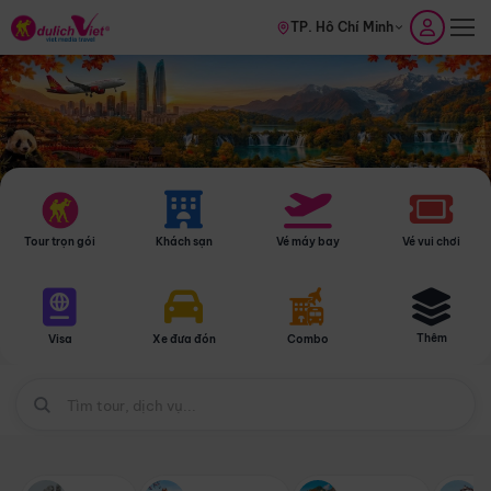
TP. Hồ Chí Minh
Tour trọn gói
Khách sạn
Vé máy bay
Vé vui chơi
Thêm
Visa
Xe đưa đón
Combo