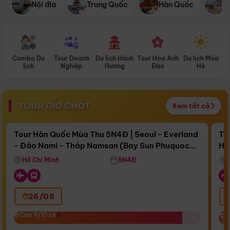
Nội địa
Trung Quốc
Hàn Quốc
N
Combo Du
Tour Doanh
Du lịch Hành
Tour Hoa Anh
Du lịch Mùa
D
lịch
Nghiệp
Hương
Đào
Hè
TOUR GIỜ CHÓT
Xem tất cả
Điểm nổi bật
Còn
16 ngày 15:38:09
Cò
Tour Hàn Quốc Mùa Thu 5N4Đ | Seoul - Everland
To
- Đảo Nami - Tháp Namsan (Bay Sun Phuquoc
Hò
Bay Sun Phuquoc Airways
Tặ
Airways)
Aq
Hồ Chí Minh
5N4Đ
26/08
‹
Còn 9/10 chỗ
Còn 9/10 chỗ
C
C