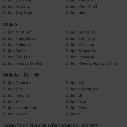
Du lịch Đà Nẵng
Du lịch Phú Quốc
Du lịch Hạ Long
Du lịch Phan Thiết
Du lịch Quy Nhơn
Du lịch Huế
Châu Á
Du lịch Nhật Bản
Du lịch Hàn Quốc
Du lịch Trung Quốc
Du lịch Tây Tạng
Du lịch Malaysia
Du lịch Đài Loan
Du lịch Dubai
Du lịch Singapore
Du lịch Thái Lan
Du lịch Indonesia
Du lịch Trương Gia Giới
Du lịch Phượng Hoàng Cổ Trấn
Châu Âu - Úc - Mỹ
Du lịch Châu Âu
Du lịch Mỹ
Du lịch Đức
Du lịch Thổ Nhĩ Kỳ
Du lịch Thụy Sĩ
Du lịch Bỉ
Du lịch Anh
Du lịch Nga
Du lịch luxembourg
Du lịch Pháp
Du lịch Hà Lan
Du lịch Ý
CÔNG TY CỔ PHẦN TRUYỀN THÔNG DU LỊCH VIỆT