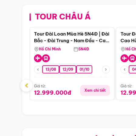
TOUR CHÂU Á
Điểm nổi bật
Tour Đài Loan Mùa Hè 5N4Đ | Đài
Tour Đ
Bắc - Đài Trung - Nam Đầu - Cao
Cao Hù
Hùng ( Bay Vn)
(Bay V
Hồ Chí Minh
5N4Đ
Hồ Ch
13/08
12/09
01/10
0
‹
Giá từ:
Giá từ:
Xem chi tiết
12.999.000đ
12.9