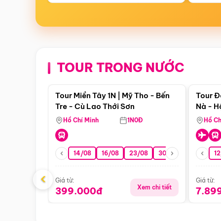
TOUR TRONG NƯỚC
Điểm nổi bật
Tour Miền Tây 1N | Mỹ Tho - Bến
Tour Đ
Tre - Cù Lao Thới Sơn
Nà - H
Nha
Hồ Chí Minh
1N0Đ
Hồ Ch
14/08
16/08
23/08
30/08
06/09
12
1
‹
Giá từ:
Giá từ:
Xem chi tiết
399.000đ
7.89