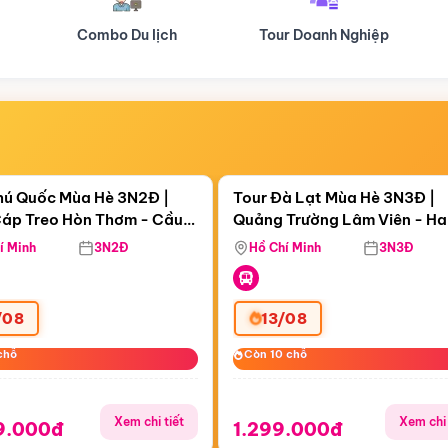
Tour Doanh Nghiệp
Du lịch Hành Hương
Điểm nổi bật
Điểm nổi
ngày 04:28:33
Còn
06 ngày 04:28:33
hú Quốc Mùa Hè 3N2Đ |
Tour Đà Lạt Mùa Hè 3N3Đ |
áp Treo Hòn Thơm - Cầu
Quảng Trường Lâm Viên - H
áp Treo Hòn Thơm
Công Viên Nước Aquatopia
Hill - Puppy Farm
í Minh
3N2Đ
Hồ Chí Minh
3N3Đ
/08
13/08
chỗ
chỗ
Còn 10 chỗ
Còn 10 chỗ
Xem chi tiết
Xem chi 
9.000đ
1.299.000đ