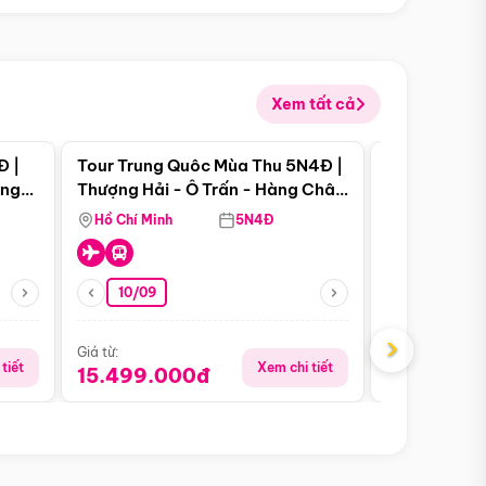
Xem tất cả
 bật
Điểm nổi bật
Đ |
Tour Trung Quôc Mùa Thu 5N4Đ |
Tour Trung
àng
Thượng Hải - Ô Trấn - Hàng Châu
| Thành Đô 
(Tour Không Shopping)
Viên Gấu Tr
Hồ Chí Minh
5N4Đ
Hồ Chí Minh
10/09
23/08
›
Giá từ:
Giá từ:
tiết
Xem chi tiết
15.499.000đ
18.990.0