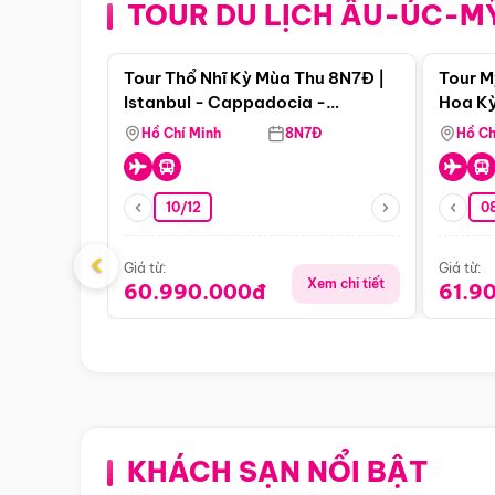
TOUR DU LỊCH ÂU-ÚC-M
Điểm nổi bật
Tour Thổ Nhĩ Kỳ Mùa Thu 8N7Đ |
Tour M
Istanbul - Cappadocia -
Hoa Kỳ
Pamukkale
Hồ Chí Minh
8N7Đ
Hồ Ch
10/12
0
‹
Giá từ:
Giá từ:
Xem chi tiết
60.990.000đ
61.9
KHÁCH SẠN NỔI BẬT