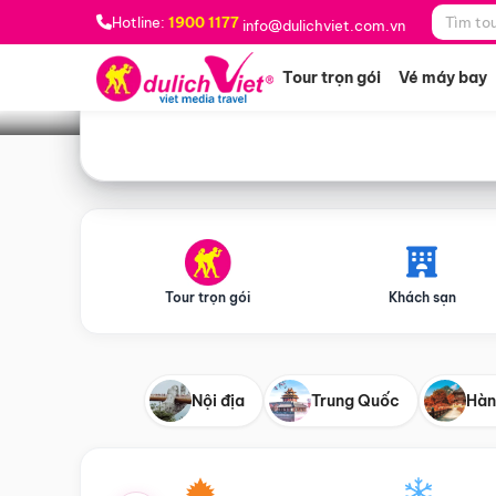
Bạn muốn đi đâu?
*
Hotline:
1900 1177
info@dulichviet.com.vn
Tour trọn gói
Vé máy bay
Tour trọn gói
Khách sạn
Nội địa
Trung Quốc
Hàn