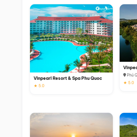
Vinpe
Phú 
Vinpearl Resort & Spa Phu Quoc
★ 5.0
★ 5.0