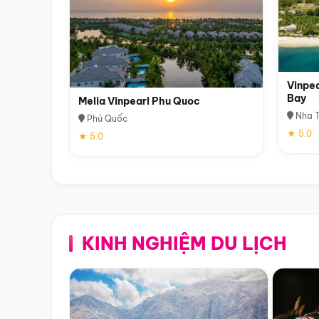
Vinpea
Bay
Melia Vinpearl Phu Quoc
Nha T
Phú Quốc
★ 5.0
★ 5.0
KINH NGHIỆM DU LỊCH