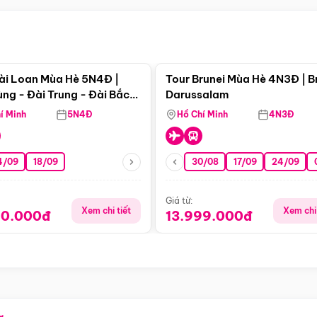
Điểm nổi bật
Điểm nổi
ài Loan Mùa Hè 5N4Đ |
Tour Brunei Mùa Hè 4N3Đ | B
ng - Đài Trung - Đài Bắc
Darussalam
j)
í Minh
5N4Đ
Hồ Chí Minh
4N3Đ
4/09
18/09
30/08
17/09
24/09
Giá từ:
Xem chi tiết
Xem chi 
90.000đ
13.999.000đ