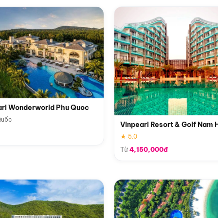
arl Wonderworld Phu Quoc
Quốc
Vinpearl Resort & Golf Nam 
★ 5.0
Từ
4,150,000đ