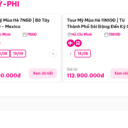
Ỹ-PHI
Điểm nổi bật
Điểm nổi
ỹ Mùa Hè 7N6Đ | Bờ Tây
Tour Mỹ Mùa Hè 11N10Đ | Từ
 - Mexico
Thành Phố Sôi Động Đến Kỳ
Thiên Nhiên Mỹ
í Minh
7N6Đ
Hồ Chí Minh
11N10Đ
8/08
19/09
14/08
Giá từ:
Xem chi tiết
Xem chi 
00.000đ
112.900.000đ