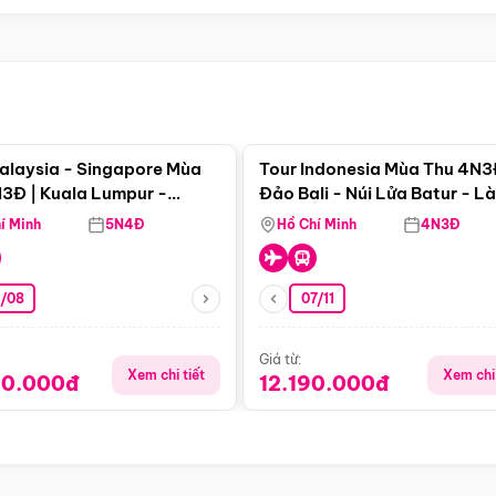
Điểm nổi bật
Điểm nổi
alaysia - Singapore Mùa
Tour Indonesia Mùa Thu 4N3
3Đ | Kuala Lumpur -
Đảo Bali - Núi Lửa Batur - L
a - Johor Baru -
Penglipuran
í Minh
5N4Đ
Hồ Chí Minh
4N3Đ
pore
3/08
07/11
Giá từ:
Xem chi tiết
Xem chi 
90.000đ
12.190.000đ