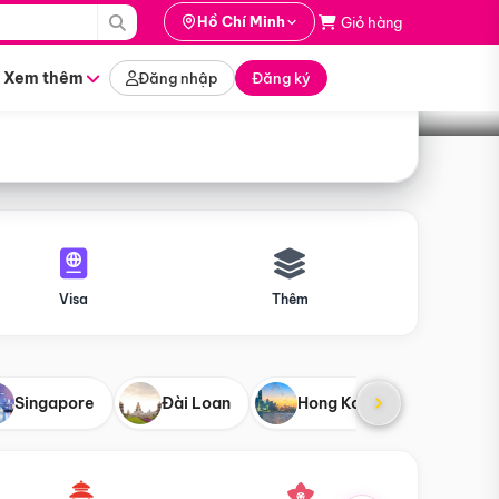
i hành
Hồ Chí Minh
Giỏ hàng
Tìm tour
tháng nào
Xem thêm
Đăng nhập
Đăng ký
Visa
Thêm
Singapore
Đài Loan
Hong Kong
Mỹ