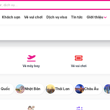
Điểm khởi hành
Tháng khở
Hồ Chí Minh
Bất kỳ 
Khách sạn
Vé vui chơi
Dịch vụ visa
Tin tức
Giới thiệu
Vé máy bay
Vé vui chơi
 Quốc
Nhật Bản
Thái Lan
Châu Âu