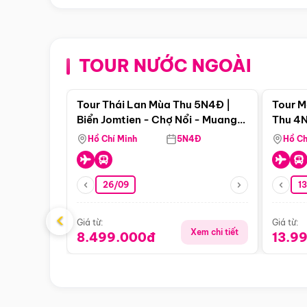
TOUR NƯỚC NGOÀI
Điểm nổi bật
Tour Thái Lan Mùa Thu 5N4Đ |
Tour M
Biển Jomtien - Chợ Nổi - Muang
Thu 4N
Boran - Suanthai
Malacc
Hồ Chí Minh
5N4Đ
Hồ Ch
Singa
26/09
1
‹
Giá từ:
Giá từ:
Xem chi tiết
8.499.000đ
13.9