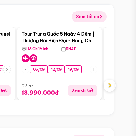
Xem tất cả
 bật
Điểm nổi bật
runei
Tour Trung Quốc 5 Ngày 4 Đêm |
Tour Trung 
Tour Hè
Thượng Hải Hiện Đại - Hàng Châu
Ân Thi - Trư
Nên Thơ - Ô Trấn Cổ Kính
Hồ Chí Minh
5N4Đ
Hồ Chí Minh
01/10
15/10
29/10
05/09
12/09
19/09
07/08
›
Giá từ:
Giá từ:
tiết
Xem chi tiết
18.990.000đ
16.990.0