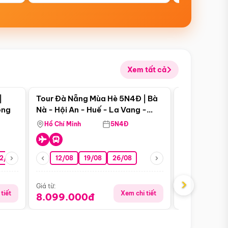
Xem tất cả
 bật
Điểm nổi bật
|
Tour Đà Nẵng Mùa Hè 5N4Đ | Bà
Tour Đà Nẵn
ong
Nà - Hội An - Huế - La Vang -
Nà - Hội An
Động Thiên Đường
Nha
Hồ Chí Minh
5N4Đ
Hồ Chí Minh
2/08
26/08
05/09
12/08
19/08
09/09
26/08
12/09
13/08
›
Giá từ:
Giá từ:
tiết
Xem chi tiết
8.099.000đ
6.899.00