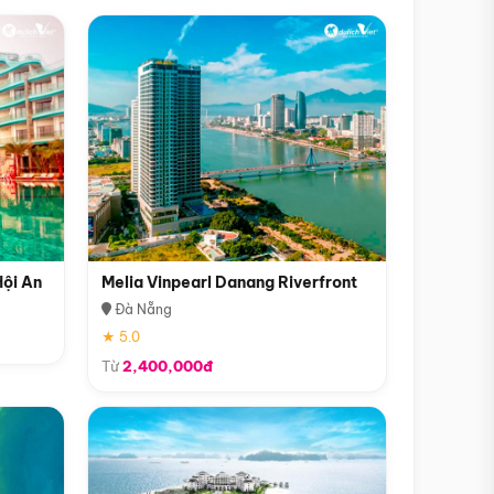
Hội An
Melia Vinpearl Danang Riverfront
Đà Nẵng
★ 5.0
Từ
2,400,000đ