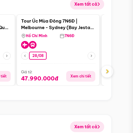
Xem tất cả
 bật
Điểm nổi bật
Tour Úc Mùa Đông 7N6Đ |
Tour Nam Ph
 Quan
Melbourne - Sydney (Bay Jestar
Cape Town -
Airways)
Bàn - Johan
Hồ Chí Minh
7N6Đ
Hồ Chí Minh
Safari - Lo
28/08
28/08
›
Giá từ:
Giá từ:
tiết
Xem chi tiết
47.990.000đ
88.900.0
Xem tất cả