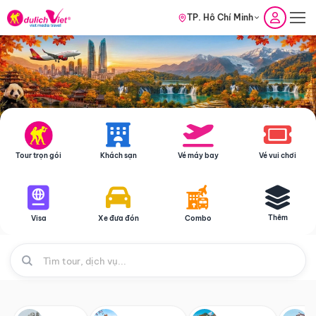
TP. Hồ Chí Minh
Tour trọn gói
Khách sạn
Vé máy bay
Vé vui chơi
Thêm
Visa
Xe đưa đón
Combo