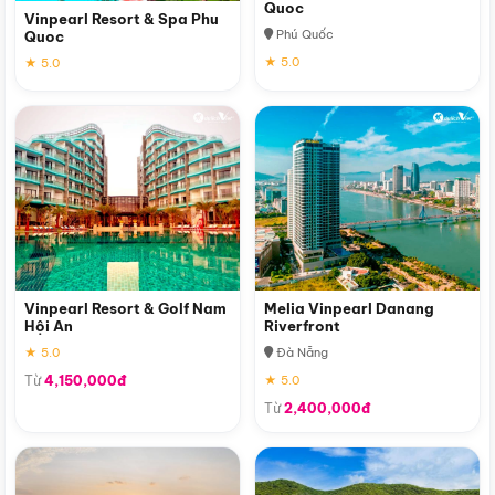
Quoc
Vinpearl Resort & Spa Phu
Phú Quốc
Quoc
★ 5.0
★ 5.0
Vinpearl Resort & Golf Nam
Melia Vinpearl Danang
Hội An
Riverfront
★ 5.0
Đà Nẵng
Từ
4,150,000đ
★ 5.0
Từ
2,400,000đ