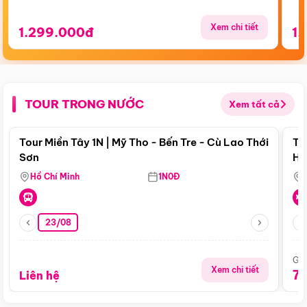
Xem chi tiết
1.299.000đ
1.
TOUR TRONG NƯỚC
Xem tất cả
Điểm nổi bật
Tour Miền Tây 1N | Mỹ Tho - Bến Tre - Cù Lao Thới
To
Sơn
Hu
Hồ Chí Minh
1N0Đ
23/08
Giá
Xem chi tiết
7
Liên hệ