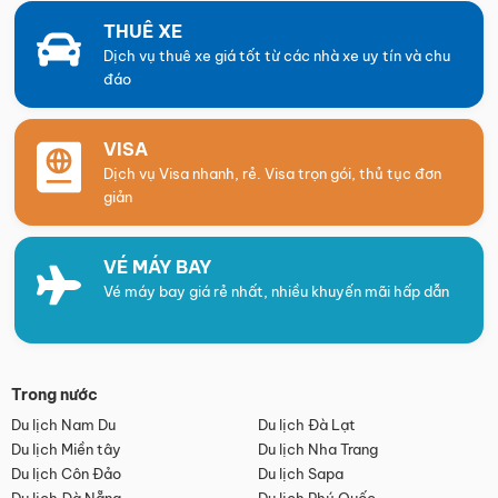
THUÊ XE
Dịch vụ thuê xe giá tốt từ các nhà xe uy tín và chu
đáo
VISA
Dịch vụ Visa nhanh, rẻ. Visa trọn gói, thủ tục đơn
giản
VÉ MÁY BAY
Vé máy bay giá rẻ nhất, nhiều khuyến mãi hấp dẫn
Trong nước
Du lịch Nam Du
Du lịch Đà Lạt
Du lịch Miền tây
Du lịch Nha Trang
Du lịch Côn Đảo
Du lịch Sapa