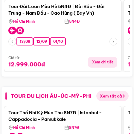
Tour Đài Loan Mùa Hè 5N4Đ | Đài Bắc - Đài
To
Trung - Nam Đầu - Cao Hùng ( Bay Vn)
Tr
Hồ Chí Minh
5N4Đ
13/08
12/09
01/10
Giá từ:
Giá
Xem chi tiết
12.999.000đ
1
TOUR DU LỊCH ÂU-ÚC-MỸ-PHI
Xem tất cả
Điểm nổi bật
Tour Thổ Nhĩ Kỳ Mùa Thu 8N7Đ | Istanbul -
To
Cappadocia - Pamukkale
Hồ Chí Minh
8N7Đ