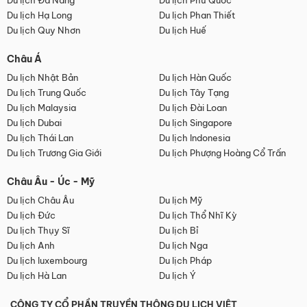
Du lịch Đà Nẵng
Du lịch Phú Quốc
Du lịch Hạ Long
Du lịch Phan Thiết
Du lịch Quy Nhơn
Du lịch Huế
Châu Á
Du lịch Nhật Bản
Du lịch Hàn Quốc
Du lịch Trung Quốc
Du lịch Tây Tạng
Du lịch Malaysia
Du lịch Đài Loan
Du lịch Dubai
Du lịch Singapore
Du lịch Thái Lan
Du lịch Indonesia
Du lịch Trương Gia Giới
Du lịch Phượng Hoàng Cổ Trấn
Châu Âu - Úc - Mỹ
Du lịch Châu Âu
Du lịch Mỹ
Du lịch Đức
Du lịch Thổ Nhĩ Kỳ
Du lịch Thụy Sĩ
Du lịch Bỉ
Du lịch Anh
Du lịch Nga
Du lịch luxembourg
Du lịch Pháp
Du lịch Hà Lan
Du lịch Ý
CÔNG TY CỔ PHẦN TRUYỀN THÔNG DU LỊCH VIỆT