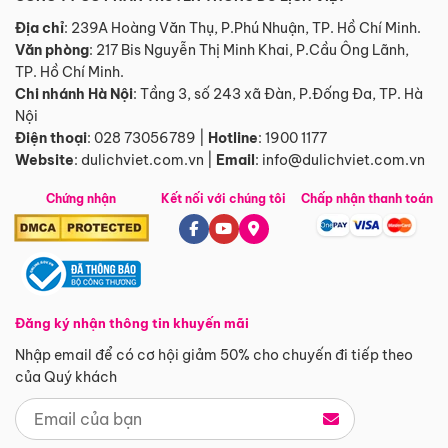
Địa chỉ
: 239A Hoàng Văn Thụ, P.Phú Nhuận, TP. Hồ Chí Minh.
Văn phòng
:
217 Bis Nguyễn Thị Minh Khai, P.Cầu Ông Lãnh,
TP. Hồ Chí Minh.
Chi nhánh Hà Nội
:
Tầng 3, số 243 xã Đàn, P.Đống Đa, TP. Hà
Nội
Điện thoại
:
028 73056789
|
Hotline
:
1900 1177
Website
:
dulichviet.com.vn
|
Email
:
info@dulichviet.com.vn
Chứng nhận
Kết nối với chúng tôi
Chấp nhận thanh toán
Đăng ký nhận thông tin khuyến mãi
Nhập email để có cơ hội giảm 50% cho chuyến đi tiếp theo
của Quý khách