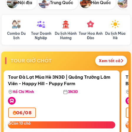
Nội địa
Trung Quốc
Hàn Quốc
N
Combo Du
Tour Doanh
Du lịch Hành
Tour Hoa Anh
Du lịch Mùa
D
lịch
Nghiệp
Hương
Đào
Hè
TOUR GIỜ CHÓT
Xem tất cả
Điểm nổi bật
Còn
20:30:39
Cò
Tour Đà Lạt Mùa Hè 3N3Đ | Quảng Trường Lâm
To
Viên - Happy Hill - Puppy Farm
Bế
Ma
Hồ Chí Minh
3N3Đ
06/08
‹
Còn 10 chỗ
Còn 10 chỗ
C
C