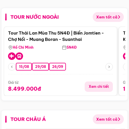
TOUR NƯỚC NGOÀI
Xem tất cả
Điểm nổi bật
Tour Thái Lan Mùa Thu 5N4Đ | Biển Jomtien -
To
Chợ Nổi - Muang Boran - Suanthai
Ku
Si
Hồ Chí Minh
5N4Đ
15/08
29/08
26/09
Giá từ:
Giá
Xem chi tiết
8.499.000đ
1
TOUR CHÂU Á
Xem tất cả
Điểm nổi bật