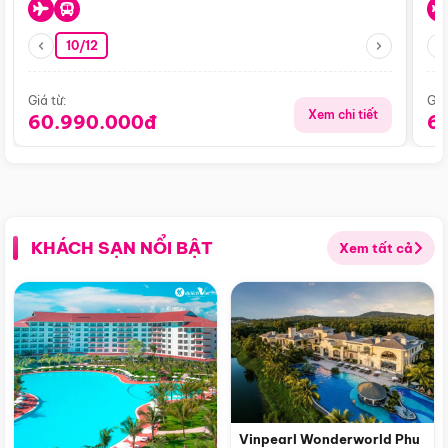
10/12
Giá từ:
Giá
Xem chi tiết
60.990.000đ
6
KHÁCH SẠN NỔI BẬT
Xem tất cả
Vinpearl Wonderworld Phu