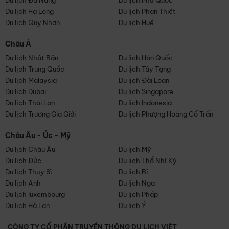
Du lịch Đà Nẵng
Du lịch Phú Quốc
Du lịch Hạ Long
Du lịch Phan Thiết
Du lịch Quy Nhơn
Du lịch Huế
Châu Á
Du lịch Nhật Bản
Du lịch Hàn Quốc
Du lịch Trung Quốc
Du lịch Tây Tạng
Du lịch Malaysia
Du lịch Đài Loan
Du lịch Dubai
Du lịch Singapore
Du lịch Thái Lan
Du lịch Indonesia
Du lịch Trương Gia Giới
Du lịch Phượng Hoàng Cổ Trấn
Châu Âu - Úc - Mỹ
Du lịch Châu Âu
Du lịch Mỹ
Du lịch Đức
Du lịch Thổ Nhĩ Kỳ
Du lịch Thụy Sĩ
Du lịch Bỉ
Du lịch Anh
Du lịch Nga
Du lịch luxembourg
Du lịch Pháp
Du lịch Hà Lan
Du lịch Ý
CÔNG TY CỔ PHẦN TRUYỀN THÔNG DU LỊCH VIỆT