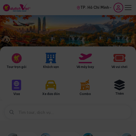
TP. Hồ Chí Minh
Tour trọn gói
Khách sạn
Vé máy bay
Vé vui chơi
Thêm
Visa
Xe đưa đón
Combo