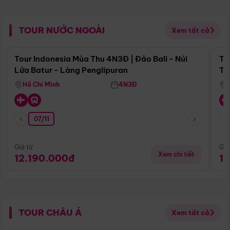
TOUR NƯỚC NGOÀI
Xem tất cả
Điểm nổi bật
Tour Indonesia Mùa Thu 4N3Đ | Đảo Bali - Núi
To
Lửa Batur - Làng Penglipuran
Tr
Hồ Chí Minh
4N3Đ
07/11
Giá từ:
Giá
Xem chi tiết
12.190.000đ
1
TOUR CHÂU Á
Xem tất cả
Điểm nổi bật