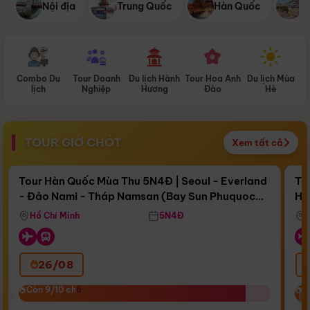
Nội địa
Trung Quốc
Hàn Quốc
N
Combo Du
Tour Doanh
Du lịch Hành
Tour Hoa Anh
Du lịch Mùa
D
lịch
Nghiệp
Hương
Đào
Hè
TOUR GIỜ CHÓT
Xem tất cả
Điểm nổi bật
Còn
16 ngày 08:26:06
Cò
Tour Hàn Quốc Mùa Thu 5N4Đ | Seoul - Everland
To
- Đảo Nami - Tháp Namsan (Bay Sun Phuquoc
Hò
Bay Sun Phuquoc Airways
Tặ
Airways)
Aq
Hồ Chí Minh
5N4Đ
26/08
‹
Còn 9/10 chỗ
Còn 9/10 chỗ
C
C