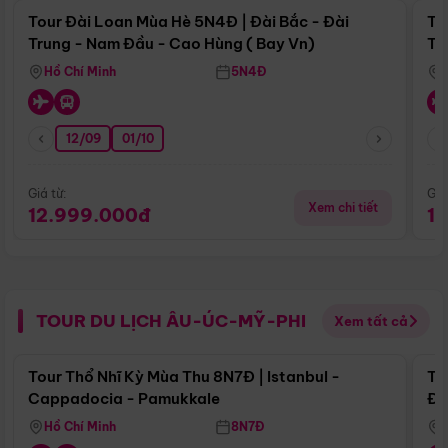
Tour Đài Loan Mùa Hè 5N4Đ | Đài Bắc - Đài
To
Trung - Nam Đầu - Cao Hùng ( Bay Vn)
Tr
Hồ Chí Minh
5N4Đ
12/09
01/10
Giá từ:
Giá
Xem chi tiết
12.999.000đ
1
TOUR DU LỊCH ÂU-ÚC-MỸ-PHI
Xem tất cả
Điểm nổi bật
Tour Thổ Nhĩ Kỳ Mùa Thu 8N7Đ | Istanbul -
To
Cappadocia - Pamukkale
Đế
Hồ Chí Minh
8N7Đ