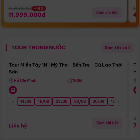
13.999.000đ
5.5
-14%
Xem chi tiết
11.999.000đ
4
TOUR TRONG NƯỚC
Xem tất cả
Điểm nổi bật
Tour Miền Tây 1N | Mỹ Tho - Bến Tre - Cù Lao Thới
To
Sơn
Hu
Hồ Chí Minh
1N0Đ
14/08
16/08
23/08
30/08
06/09
13/09
20/0
Giá
Xem chi tiết
7
Liên hệ