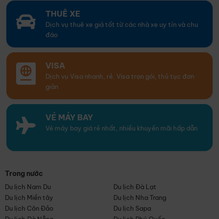
THUÊ XE
Dịch vụ thuê xe giá tốt từ các nhà xe uy tín và chu
đáo
VISA
Dịch vụ Visa nhanh, rẻ. Visa trọn gói, thủ tục đơn
giản
VÉ MÁY BAY
Vé máy bay giá rẻ nhất, nhiều khuyến mãi hấp dẫn
Trong nước
Du lịch Nam Du
Du lịch Đà Lạt
Du lịch Miền tây
Du lịch Nha Trang
Du lịch Côn Đảo
Du lịch Sapa