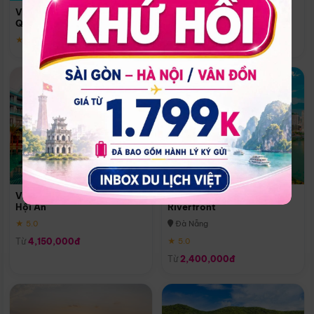
Quoc
Vinpearl Resort & Spa Phu
Phú Quốc
Quoc
★ 5.0
★ 5.0
Vinpearl Resort & Golf Nam
Melia Vinpearl Danang
Hội An
Riverfront
★ 5.0
Đà Nẵng
Từ
4,150,000đ
★ 5.0
Từ
2,400,000đ