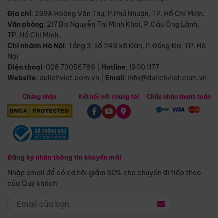
Địa chỉ
: 239A Hoàng Văn Thụ, P.Phú Nhuận, TP. Hồ Chí Minh.
Văn phòng
:
217 Bis Nguyễn Thị Minh Khai, P.Cầu Ông Lãnh,
TP. Hồ Chí Minh.
Chi nhánh Hà Nội
:
Tầng 3, số 243 xã Đàn, P.Đống Đa, TP. Hà
Nội
Điện thoại
:
028 73056789
|
Hotline
:
1900 1177
Website
:
dulichviet.com.vn
|
Email
:
info@dulichviet.com.vn
Chứng nhận
Kết nối với chúng tôi
Chấp nhận thanh toán
Đăng ký nhận thông tin khuyến mãi
Nhập email để có cơ hội giảm 50% cho chuyến đi tiếp theo
của Quý khách