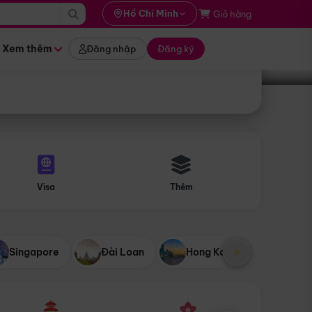
i hành
Hồ Chí Minh
Giỏ hàng
Tìm tour
tháng nào
Xem thêm
Đăng nhập
Đăng ký
Visa
Thêm
Singapore
Đài Loan
Hong Kong
Mỹ