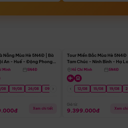
Điểm nổi bật
Điểm nổi
à Nẵng Mùa Hè 5N4Đ | Bà
Tour Miền Bắc Mùa Hè 5N4Đ 
ội An - Huế - Động Phong
Tam Chúc - Ninh Bình - Hạ L
í Minh
5N4Đ
Hồ Chí Minh
5N4Đ
/08
3/09
19/08
20/09
26/08
27/09
09/09
16/09
12/08
23/09
15/08
30/09
19/08
07/10
2
Giá từ:
Xem chi tiết
Xem chi 
9.000đ
9.399.000đ