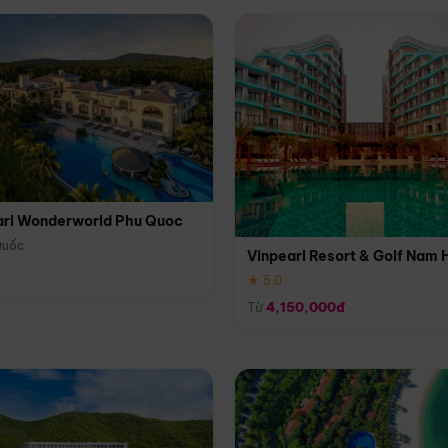
arl Wonderworld Phu Quoc
Quốc
Vinpearl Resort & Golf Nam 
★ 5.0
Từ
4,150,000đ