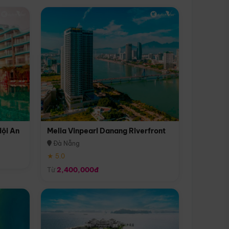
Hội An
Melia Vinpearl Danang Riverfront
Đà Nẵng
★ 5.0
Từ
2,400,000đ