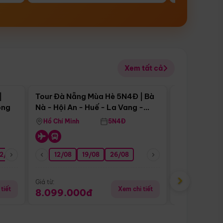
Xem tất cả
 bật
Điểm nổi bật
|
Tour Đà Nẵng Mùa Hè 5N4Đ | Bà
Tour Đà Nẵn
ong
Nà - Hội An - Huế - La Vang -
Nà - Hội An
Động Thiên Đường
Nha
Hồ Chí Minh
5N4Đ
Hồ Chí Minh
2/08
26/08
05/09
12/08
19/08
09/09
26/08
12/09
13/08
›
Giá từ:
Giá từ:
tiết
Xem chi tiết
8.099.000đ
6.899.00