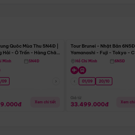
Điểm nổi bật
Điểm nổi
rung Quôc Mùa Thu 5N4Đ |
Tour Brunei - Nhật Bản 6N5Đ
 Hải - Ô Trấn - Hàng Châu
Yamanashi - Fuji - Tokyo - 
Không Shopping)
- Freeday
í Minh
5N4Đ
Hồ Chí Minh
6N5Đ
0/09
01/09
20/10
Giá từ:
Xem chi tiết
Xem chi 
99.000đ
33.499.000đ