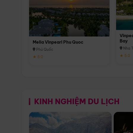
Vinpea
Bay
Melia Vinpearl Phu Quoc
Nha T
Phú Quốc
★ 5.0
★ 5.0
KINH NGHIỆM DU LỊCH