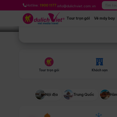
Bạn muốn đi đâu?
*
Hotline:
1900 1177
info@dulichviet.com.vn
Tour trọn gói
Vé máy bay
Tour trọn gói
Khách sạn
Nội địa
Trung Quốc
Hàn