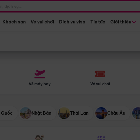
Điểm khởi hành
Tháng khở
Hồ Chí Minh
Bất kỳ 
Khách sạn
Vé vui chơi
Dịch vụ visa
Tin tức
Giới thiệu
Vé máy bay
Vé vui chơi
 Quốc
Nhật Bản
Thái Lan
Châu Âu