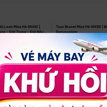
Điểm nổi bật
Điểm nổi
ài Loan Mùa Hè 5N4Đ |
Tour Brunei Mùa Hè 4N3Đ | B
ng - Đài Trung - Đài Bắc
Darussalam
j)
í Minh
5N4Đ
Hồ Chí Minh
4N3Đ
4/09
18/09
30/08
17/09
24/09
Giá từ:
Xem chi tiết
Xem chi 
90.000đ
14.499.000đ