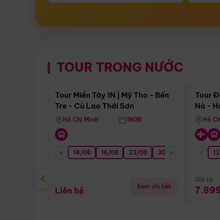
TOUR TRONG NƯỚC
Điểm nổi bật
Tour Miền Tây 1N | Mỹ Tho - Bến
Tour Đ
Tre - Cù Lao Thới Sơn
Nà - H
Nha
Hồ Chí Minh
1N0Đ
Hồ Ch
14/08
16/08
23/08
30/08
06/09
12
1
‹
Giá từ:
Xem chi tiết
7.89
Liên hệ