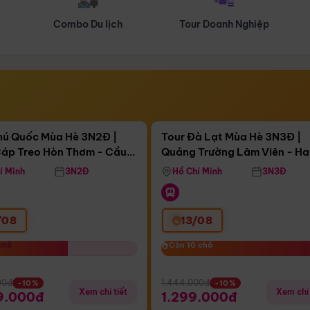
Tour Doanh Nghiệp
Du lịch Hành Hương
Điểm nổi bật
Điểm nổi
gày 11:31:30
Còn
03 ngày 11:31:30
hú Quốc Mùa Hè 3N2Đ |
Tour Đà Lạt Mùa Hè 3N3Đ |
áp Treo Hòn Thơm - Cầu
Quảng Trường Lâm Viên - H
áp Treo Hòn Thơm
Công Viên Nước Aquatopia
Hill - Puppy Farm
í Minh
3N2Đ
Hồ Chí Minh
3N3Đ
/08
13/08
chỗ
chỗ
Còn 10 chỗ
Còn 10 chỗ
00đ
1.444.000đ
-10%
-10%
Xem chi tiết
Xem chi 
9.000đ
1.299.000đ