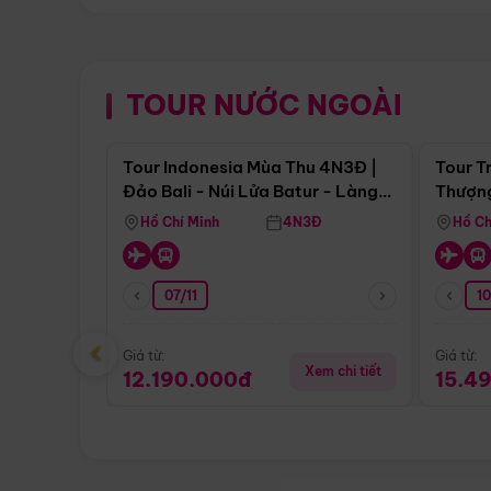
TOUR NƯỚC NGOÀI
Điểm nổi bật
Tour Indonesia Mùa Thu 4N3Đ |
Tour T
Đảo Bali - Núi Lửa Batur - Làng
Thượng
Penglipuran
(Tour 
Hồ Chí Minh
4N3Đ
Hồ Ch
07/11
1
‹
Giá từ:
Giá từ:
Xem chi tiết
12.190.000đ
15.4