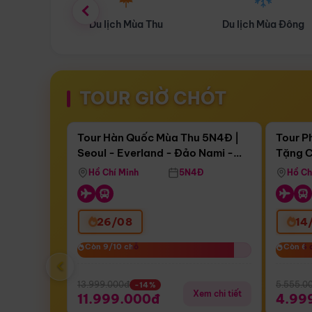
ùa Thu
Du lịch Mùa Đông
Combo Du lịch
TOUR GIỜ CHÓT
Điểm nổi bật
Còn
16 ngày 11:31:30
Còn
04 n
Tour Hàn Quốc Mùa Thu 5N4Đ |
Tour P
Seoul - Everland - Đảo Nami -
Tặng C
Bay Sun Phuquoc Airways
Tặng C
Tháp Namsan (Bay Sun Phuquoc
Hôn - 
Hồ Chí Minh
5N4Đ
Hồ Ch
Airways)
26/08
14
Còn 9/10 chỗ
Còn 9/10 chỗ
Còn 6 
Còn 6 
‹
13.999.000đ
5.555.0
-14%
Xem chi tiết
11.999.000đ
4.99