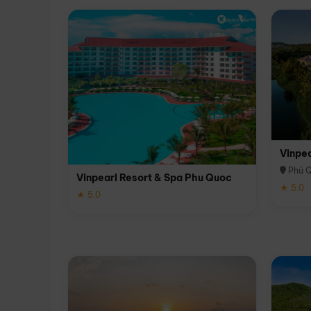
Vinpe
Phú 
Vinpearl Resort & Spa Phu Quoc
★ 5.0
★ 5.0