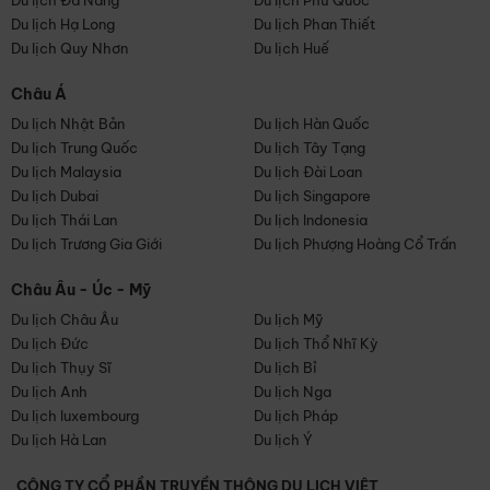
Du lịch Đà Nẵng
Du lịch Phú Quốc
Du lịch Hạ Long
Du lịch Phan Thiết
Du lịch Quy Nhơn
Du lịch Huế
Châu Á
Du lịch Nhật Bản
Du lịch Hàn Quốc
Du lịch Trung Quốc
Du lịch Tây Tạng
Du lịch Malaysia
Du lịch Đài Loan
Du lịch Dubai
Du lịch Singapore
Du lịch Thái Lan
Du lịch Indonesia
Du lịch Trương Gia Giới
Du lịch Phượng Hoàng Cổ Trấn
Châu Âu - Úc - Mỹ
Du lịch Châu Âu
Du lịch Mỹ
Du lịch Đức
Du lịch Thổ Nhĩ Kỳ
Du lịch Thụy Sĩ
Du lịch Bỉ
Du lịch Anh
Du lịch Nga
Du lịch luxembourg
Du lịch Pháp
Du lịch Hà Lan
Du lịch Ý
CÔNG TY CỔ PHẦN TRUYỀN THÔNG DU LỊCH VIỆT