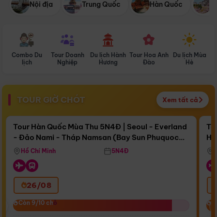
Nội địa
Trung Quốc
Hàn Quốc
N
Combo Du
Tour Doanh
Du lịch Hành
Tour Hoa Anh
Du lịch Mùa
D
lịch
Nghiệp
Hương
Đào
Hè
TOUR GIỜ CHÓT
Xem tất cả
Điểm nổi bật
Còn
15 ngày 11:50:39
Cò
Tour Hàn Quốc Mùa Thu 5N4Đ | Seoul - Everland
To
- Đảo Nami - Tháp Namsan (Bay Sun Phuquoc
Hò
Bay Sun Phuquoc Airways
Tặ
Airways)
Aq
Hồ Chí Minh
5N4Đ
26/08
‹
Còn 9/10 chỗ
Còn 9/10 chỗ
C
C