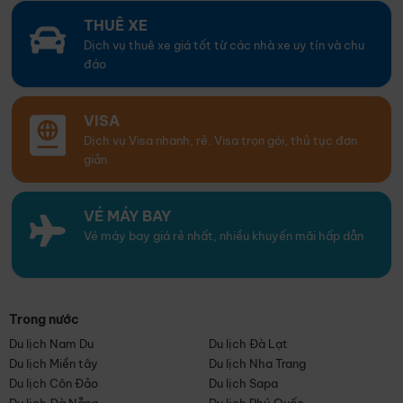
THUÊ XE
Dịch vụ thuê xe giá tốt từ các nhà xe uy tín và chu
đáo
VISA
Dịch vụ Visa nhanh, rẻ. Visa trọn gói, thủ tục đơn
giản
VÉ MÁY BAY
Vé máy bay giá rẻ nhất, nhiều khuyến mãi hấp dẫn
Trong nước
Du lịch Nam Du
Du lịch Đà Lạt
Du lịch Miền tây
Du lịch Nha Trang
Du lịch Côn Đảo
Du lịch Sapa