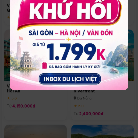
Quoc
Vinpearl Resort & Spa Phu
Phú Quốc
Quoc
★ 5.0
★ 5.0
Vinpearl Resort & Golf Nam
Melia Vinpearl Danang
Hội An
Riverfront
★ 5.0
Đà Nẵng
Từ
4,150,000đ
★ 5.0
Từ
2,400,000đ