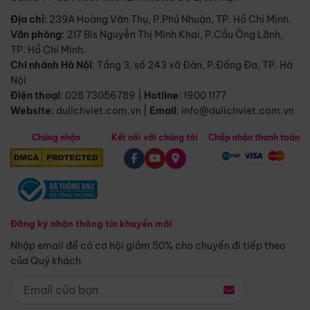
Địa chỉ
: 239A Hoàng Văn Thụ, P.Phú Nhuận, TP. Hồ Chí Minh.
Văn phòng
:
217 Bis Nguyễn Thị Minh Khai, P.Cầu Ông Lãnh,
TP. Hồ Chí Minh.
Chi nhánh Hà Nội
:
Tầng 3, số 243 xã Đàn, P.Đống Đa, TP. Hà
Nội
Điện thoại
:
028 73056789
|
Hotline
:
1900 1177
Website
:
dulichviet.com.vn
|
Email
:
info@dulichviet.com.vn
Chứng nhận
Kết nối với chúng tôi
Chấp nhận thanh toán
Đăng ký nhận thông tin khuyến mãi
Nhập email để có cơ hội giảm 50% cho chuyến đi tiếp theo
của Quý khách