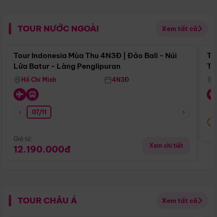
TOUR NƯỚC NGOÀI
Xem tất cả
Điểm nổi bật
Tour Indonesia Mùa Thu 4N3Đ | Đảo Bali - Núi
To
Lửa Batur - Làng Penglipuran
Tr
Hồ Chí Minh
4N3Đ
07/11
Giá từ:
Xem chi tiết
12.190.000đ
TOUR CHÂU Á
Xem tất cả
Điểm nổi bật