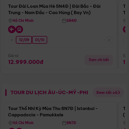
Tour Đài Loan Mùa Hè 5N4Đ | Đài Bắc - Đài
To
Trung - Nam Đầu - Cao Hùng ( Bay Vn)
Tr
Hồ Chí Minh
5N4Đ
12/09
01/10
Giá từ:
Giá
Xem chi tiết
12.999.000đ
1
TOUR DU LỊCH ÂU-ÚC-MỸ-PHI
Xem tất cả
Điểm nổi bật
Tour Thổ Nhĩ Kỳ Mùa Thu 8N7Đ | Istanbul -
To
Cappadocia - Pamukkale
(B
Hồ Chí Minh
8N7Đ