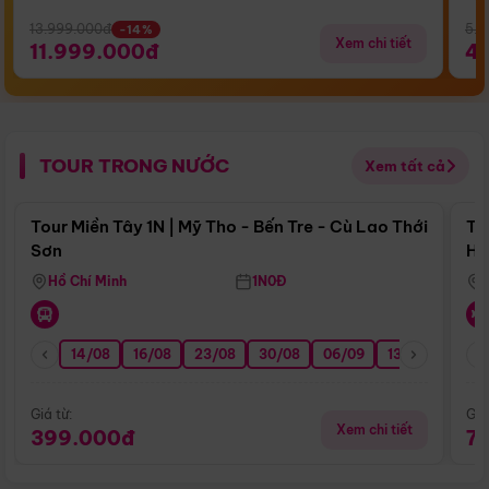
13.999.000đ
5.5
-14%
Xem chi tiết
11.999.000đ
4
TOUR TRONG NƯỚC
Xem tất cả
Điểm nổi bật
Tour Miền Tây 1N | Mỹ Tho - Bến Tre - Cù Lao Thới
To
Sơn
Hu
Hồ Chí Minh
1N0Đ
14/08
16/08
23/08
30/08
06/09
13/09
20/0
Giá từ:
Giá
Xem chi tiết
399.000đ
7