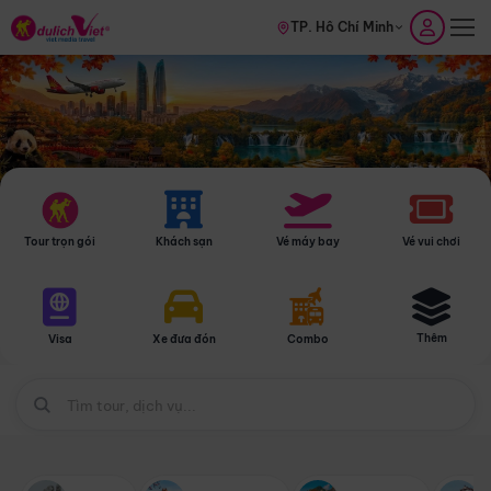
TP. Hồ Chí Minh
Tour trọn gói
Khách sạn
Vé máy bay
Vé vui chơi
Thêm
Visa
Xe đưa đón
Combo