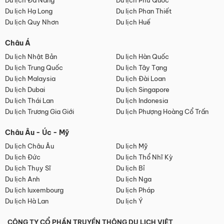
Du lịch Đà Nẵng
Du lịch Phú Quốc
Du lịch Hạ Long
Du lịch Phan Thiết
Du lịch Quy Nhơn
Du lịch Huế
Châu Á
Du lịch Nhật Bản
Du lịch Hàn Quốc
Du lịch Trung Quốc
Du lịch Tây Tạng
Du lịch Malaysia
Du lịch Đài Loan
Du lịch Dubai
Du lịch Singapore
Du lịch Thái Lan
Du lịch Indonesia
Du lịch Trương Gia Giới
Du lịch Phượng Hoàng Cổ Trấn
Châu Âu - Úc - Mỹ
Du lịch Châu Âu
Du lịch Mỹ
Du lịch Đức
Du lịch Thổ Nhĩ Kỳ
Du lịch Thụy Sĩ
Du lịch Bỉ
Du lịch Anh
Du lịch Nga
Du lịch luxembourg
Du lịch Pháp
Du lịch Hà Lan
Du lịch Ý
CÔNG TY CỔ PHẦN TRUYỀN THÔNG DU LỊCH VIỆT