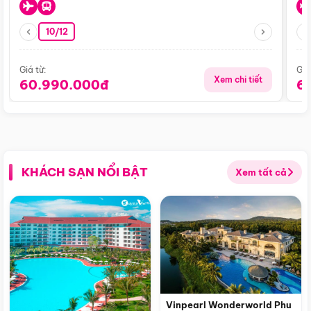
10/12
Giá từ:
Giá
Xem chi tiết
60.990.000đ
6
KHÁCH SẠN NỔI BẬT
Xem tất cả
Vinpearl Wonderworld Phu