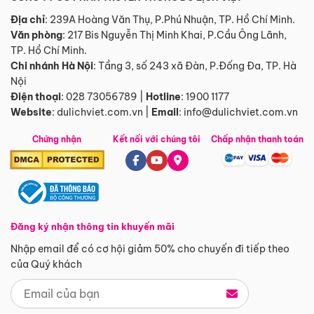
Địa chỉ
: 239A Hoàng Văn Thụ, P.Phú Nhuận, TP. Hồ Chí Minh.
Văn phòng
:
217 Bis Nguyễn Thị Minh Khai, P.Cầu Ông Lãnh,
TP. Hồ Chí Minh.
Chi nhánh Hà Nội
:
Tầng 3, số 243 xã Đàn, P.Đống Đa, TP. Hà
Nội
Điện thoại
:
028 73056789
|
Hotline
:
1900 1177
Website
:
dulichviet.com.vn
|
Email
:
info@dulichviet.com.vn
Chứng nhận
Kết nối với chúng tôi
Chấp nhận thanh toán
Đăng ký nhận thông tin khuyến mãi
Nhập email để có cơ hội giảm 50% cho chuyến đi tiếp theo
của Quý khách