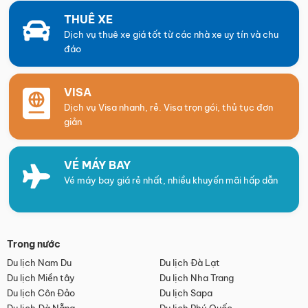
THUÊ XE
Dịch vụ thuê xe giá tốt từ các nhà xe uy tín và chu
đáo
VISA
Dịch vụ Visa nhanh, rẻ. Visa trọn gói, thủ tục đơn
giản
VÉ MÁY BAY
Vé máy bay giá rẻ nhất, nhiều khuyến mãi hấp dẫn
Trong nước
Du lịch Nam Du
Du lịch Đà Lạt
Du lịch Miền tây
Du lịch Nha Trang
Du lịch Côn Đảo
Du lịch Sapa