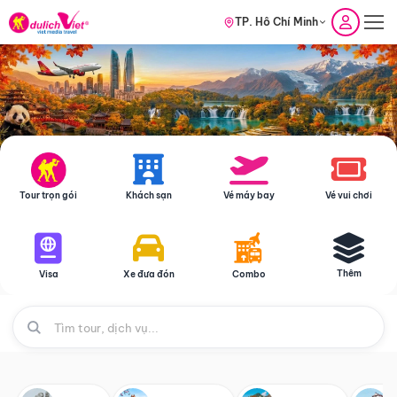
TP. Hồ Chí Minh
Tour trọn gói
Khách sạn
Vé máy bay
Vé vui chơi
Thêm
Visa
Xe đưa đón
Combo