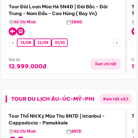
Tour Đài Loan Mùa Hè 5N4Đ | Đài Bắc - Đài
To
Trung - Nam Đầu - Cao Hùng ( Bay Vn)
Tr
Hồ Chí Minh
5N4Đ
13/08
12/09
01/10
Giá từ:
Giá
Xem chi tiết
12.999.000đ
1
TOUR DU LỊCH ÂU-ÚC-MỸ-PHI
Xem tất cả
Điểm nổi bật
Tour Thổ Nhĩ Kỳ Mùa Thu 8N7Đ | Istanbul -
To
Cappadocia - Pamukkale
Hồ Chí Minh
8N7Đ