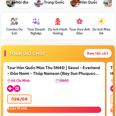
Nội địa
Trung Quốc
Hàn Quốc
N
Combo Du
Tour Doanh
Du lịch Hành
Tour Hoa Anh
Du lịch Mùa
D
lịch
Nghiệp
Hương
Đào
Hè
TOUR GIỜ CHÓT
Xem tất cả
Điểm nổi bật
Còn
19 ngày 05:40:38
Cò
Tour Hàn Quốc Mùa Thu 5N4Đ | Seoul - Everland
To
- Đảo Nami - Tháp Namsan (Bay Sun Phuquoc
Hò
Tặ
Airways)
Aq
Hồ Chí Minh
5N4Đ
26/08
‹
Còn 10 chỗ
Còn 10 chỗ
C
C