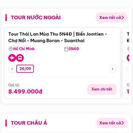
TOUR NƯỚC NGOÀI
Xem tất cả
Điểm nổi bật
Tour Thái Lan Mùa Thu 5N4Đ | Biển Jomtien -
To
Chợ Nổi - Muang Boran - Suanthai
Ku
Si
Hồ Chí Minh
5N4Đ
26/09
Giá từ:
Giá
Xem chi tiết
8.499.000đ
1
TOUR CHÂU Á
Xem tất cả
Điểm nổi bật