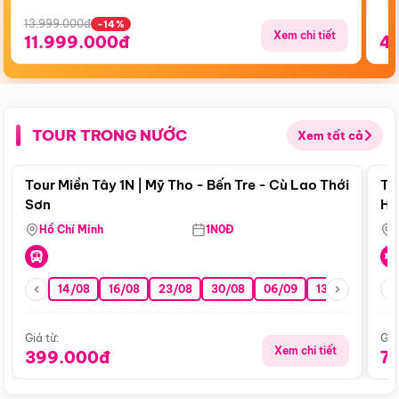
13.999.000đ
-14%
Xem chi tiết
11.999.000đ
4
TOUR TRONG NƯỚC
Xem tất cả
Điểm nổi bật
Tour Miền Tây 1N | Mỹ Tho - Bến Tre - Cù Lao Thới
To
Sơn
Hu
Hồ Chí Minh
1N0Đ
14/08
16/08
23/08
30/08
06/09
13/09
20/0
Giá từ:
Giá
Xem chi tiết
399.000đ
7