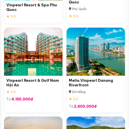
Quoc
Vinpearl Resort & Spa Phu
Phú Quốc
Quoc
★ 5.0
★ 5.0
Vinpearl Resort & Golf Nam
Melia Vinpearl Danang
Hội An
Riverfront
★ 5.0
Đà Nẵng
Từ
4,150,000đ
★ 5.0
Từ
2,400,000đ