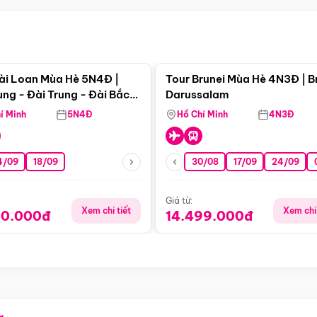
Điểm nổi bật
Điểm nổi
ài Loan Mùa Hè 5N4Đ |
Tour Brunei Mùa Hè 4N3Đ | B
ng - Đài Trung - Đài Bắc
Darussalam
j)
í Minh
5N4Đ
Hồ Chí Minh
4N3Đ
4/09
18/09
30/08
17/09
24/09
Giá từ:
Xem chi tiết
Xem chi 
90.000đ
14.499.000đ