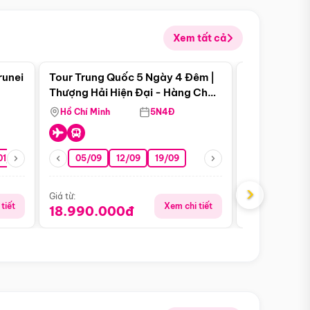
Xem tất cả
 bật
Điểm nổi bật
runei
Tour Trung Quốc 5 Ngày 4 Đêm |
Tour Trung 
Tour Hè
Thượng Hải Hiện Đại - Hàng Châu
Ân Thi - Trư
Nên Thơ - Ô Trấn Cổ Kính
Hồ Chí Minh
5N4Đ
Hồ Chí Minh
01/10
15/10
29/10
05/09
12/09
19/09
16/08
›
Giá từ:
Giá từ:
tiết
Xem chi tiết
18.990.000đ
16.990.0