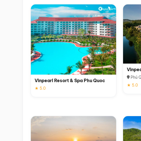
Vinpe
Phú 
Vinpearl Resort & Spa Phu Quoc
★ 5.0
★ 5.0