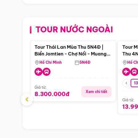
TOUR NƯỚC NGOÀI
Điểm nổi bật
Tour Thái Lan Mùa Thu 5N4Đ |
Tour M
Biển Jomtien - Chợ Nổi - Muang
Thu 4N
Boran - Suanthai (Bay Vietnam
Malacc
Hồ Chí Minh
5N4Đ
Hồ Ch
Airlines)
Singa
1
Giá từ:
Xem chi tiết
8.300.000đ
‹
Giá từ:
13.9