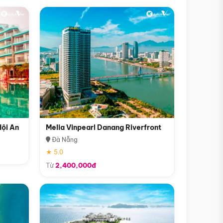
Hội An
Melia Vinpearl Danang Riverfront
Đà Nẵng
★ 5.0
Từ
2,400,000đ