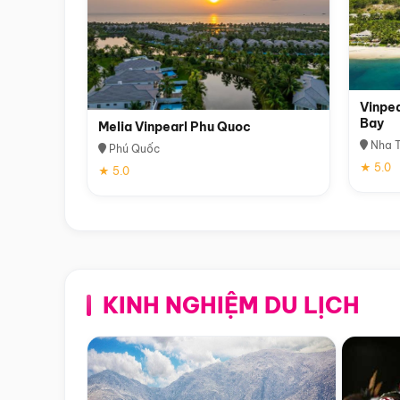
Vinpea
Bay
Melia Vinpearl Phu Quoc
Nha T
Phú Quốc
★ 5.0
★ 5.0
KINH NGHIỆM DU LỊCH