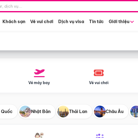
Điểm khởi hành
Tháng khở
Hồ Chí Minh
Bất kỳ 
Khách sạn
Vé vui chơi
Dịch vụ visa
Tin tức
Giới thiệu
Vé máy bay
Vé vui chơi
 Quốc
Nhật Bản
Thái Lan
Châu Âu