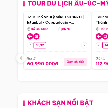
TOUR DU LỊCH ÂU-ÚC-M
Điểm nổi bật
Tour Thổ Nhĩ Kỳ Mùa Thu 8N7Đ |
Tour M
Istanbul - Cappadocia -
Thành 
Pamukkale
Thiên 
Hồ Chí Minh
8N7Đ
Hồ Ch
10/12
1
‹
Giá từ:
Giá từ:
Xem chi tiết
60.990.000đ
112.
KHÁCH SẠN NỔI BẬT