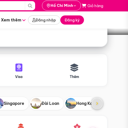
i hành
Hồ Chí Minh
Giỏ hàng
Tìm tour
tháng nào
Xem thêm
Đăng nhập
Đăng ký
Visa
Thêm
Singapore
Đài Loan
Hong Kong
Mỹ