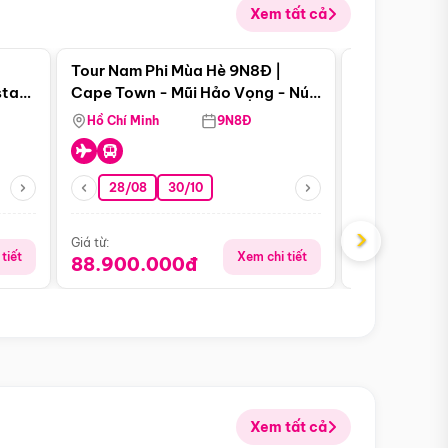
Xem tất cả
 bật
Điểm nổi bật
Tour Nam Phi Mùa Hè 9N8Đ |
Tour Mỹ Mùa
star
Cape Town - Mũi Hảo Vọng - Núi
Hoa Kỳ - Me
Bàn - Johannesburg - Pretoria -
Hồ Chí Minh
9N8Đ
Hồ Chí Minh
Safari - Lodge
28/08
30/10
29/08
›
Giá từ:
Giá từ:
tiết
Xem chi tiết
88.900.000đ
59.900.
Xem tất cả