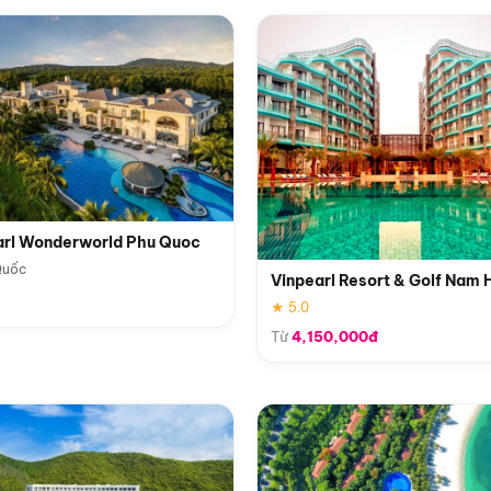
arl Wonderworld Phu Quoc
Quốc
Vinpearl Resort & Golf Nam 
★ 5.0
Từ
4,150,000đ