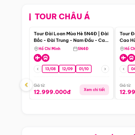
TOUR CHÂU Á
Điểm nổi bật
Tour Đài Loan Mùa Hè 5N4Đ | Đài
Tour Đ
Bắc - Đài Trung - Nam Đầu - Cao
Cao Hù
Hùng ( Bay Vn)
(Bay V
Hồ Chí Minh
5N4Đ
Hồ Ch
13/08
12/09
01/10
0
‹
Giá từ:
Giá từ:
Xem chi tiết
12.999.000đ
12.9