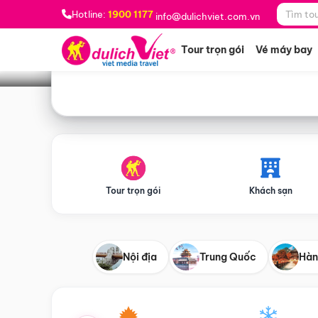
Bạn muốn đi đâu?
*
Hotline:
1900 1177
info@dulichviet.com.vn
Tour trọn gói
Vé máy bay
Tour trọn gói
Khách sạn
Nội địa
Trung Quốc
Hàn