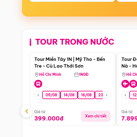
TOUR TRONG NƯỚC
Điểm nổi bật
Tour Miền Tây 1N | Mỹ Tho - Bến
Tour Đ
Tre - Cù Lao Thới Sơn
Nà - H
Nha
Hồ Chí Minh
1N0Đ
Hồ Ch
09/08
14/08
16/08
23/08
30/08
12
0
‹
Giá từ:
Giá từ:
Xem chi tiết
399.000đ
7.89