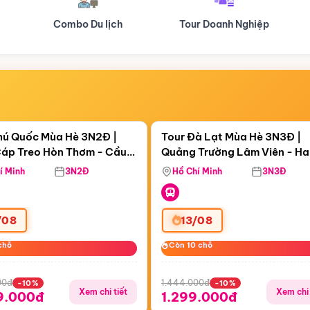
Tour Doanh Nghiệp
Du lịch Hành Hương
Điểm nổi bật
Điểm nổi
ngày 09:20:21
Còn
05 ngày 09:20:21
hú Quốc Mùa Hè 3N2Đ |
Tour Đà Lạt Mùa Hè 3N3Đ |
áp Treo Hòn Thơm - Cầu
Quảng Trường Lâm Viên - H
áp Treo Hòn Thơm
Công Viên Nước Aquatopia
Hill - Puppy Farm
í Minh
3N2Đ
Hồ Chí Minh
3N3Đ
/08
13/08
chỗ
chỗ
Còn 10 chỗ
Còn 10 chỗ
00đ
1.444.000đ
-10%
-10%
Xem chi tiết
Xem chi 
9.000đ
1.299.000đ