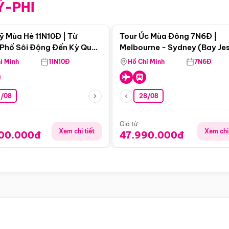
Ỹ-PHI
Điểm nổi bật
Điểm nổi
ỹ Mùa Hè 11N10Đ | Từ
Tour Úc Mùa Đông 7N6Đ |
Phố Sôi Động Đến Kỳ Quan
Melbourne - Sydney (Bay Je
Nhiên Mỹ
Airways)
í Minh
11N10Đ
Hồ Chí Minh
7N6Đ
4/08
28/08
Giá từ:
Xem chi tiết
Xem chi 
900.000đ
47.990.000đ