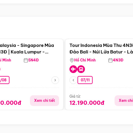
Điểm nổi bật
Điểm nổi
alaysia - Singapore Mùa
Tour Indonesia Mùa Thu 4N3
3Đ | Kuala Lumpur -
Đảo Bali - Núi Lửa Batur - L
a - Johor Baru -
Penglipuran
í Minh
5N4Đ
Hồ Chí Minh
4N3Đ
pore
3/08
07/11
Giá từ:
Xem chi tiết
Xem chi 
90.000đ
12.190.000đ