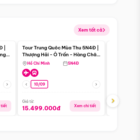
Xem tất cả
 bật
Điểm nổi bật
Đ |
Tour Trung Quôc Mùa Thu 5N4Đ |
Tour Trung
àng
Thượng Hải - Ô Trấn - Hàng Châu
| Thành Đô 
(Tour Không Shopping)
Viên Gấu Tr
Hồ Chí Minh
5N4Đ
Hồ Chí Minh
10/09
21/08
›
Giá từ:
Giá từ:
tiết
Xem chi tiết
15.499.000đ
16.999.0