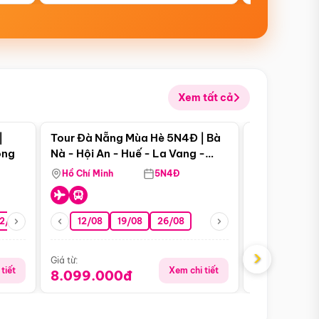
Xem tất cả
 bật
Điểm nổi bật
|
Tour Đà Nẵng Mùa Hè 5N4Đ | Bà
Tour Đà Nẵn
ong
Nà - Hội An - Huế - La Vang -
Nà - Hội An
Động Thiên Đường
Nha
Hồ Chí Minh
5N4Đ
Hồ Chí Minh
2/08
26/08
05/09
12/08
19/08
09/09
26/08
12/09
13/08
›
Giá từ:
Giá từ:
tiết
Xem chi tiết
8.099.000đ
6.899.00