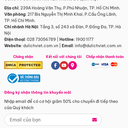
Địa chỉ
: 239A Hoàng Văn Thụ, P.Phú Nhuận, TP. Hồ Chí Minh.
Văn phòng
:
217 Bis Nguyễn Thị Minh Khai, P.Cầu Ông Lãnh,
TP. Hồ Chí Minh.
Chi nhánh Hà Nội
:
Tầng 3, số 243 xã Đàn, P.Đống Đa, TP. Hà
Nội
Điện thoại
:
028 73056789
|
Hotline
:
1900 1177
Website
:
dulichviet.com.vn
|
Email
:
info@dulichviet.com.vn
Chứng nhận
Kết nối với chúng tôi
Chấp nhận thanh toán
Đăng ký nhận thông tin khuyến mãi
Nhập email để có cơ hội giảm 50% cho chuyến đi tiếp theo
của Quý khách