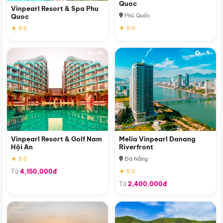
Quoc
Vinpearl Resort & Spa Phu
Phú Quốc
Quoc
★ 5.0
★ 5.0
Vinpearl Resort & Golf Nam
Melia Vinpearl Danang
Hội An
Riverfront
★ 5.0
Đà Nẵng
Từ
4,150,000đ
★ 5.0
Từ
2,400,000đ