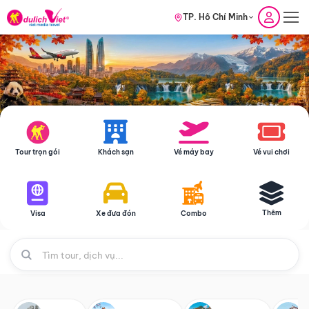
TP. Hồ Chí Minh
Tour trọn gói
Khách sạn
Vé máy bay
Vé vui chơi
Thêm
Visa
Xe đưa đón
Combo