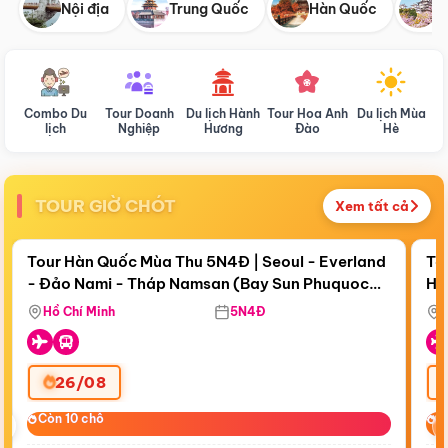
Nội địa
Trung Quốc
Hàn Quốc
N
Combo Du
Tour Doanh
Du lịch Hành
Tour Hoa Anh
Du lịch Mùa
D
lịch
Nghiệp
Hương
Đào
Hè
TOUR GIỜ CHÓT
Xem tất cả
Điểm nổi bật
Còn
17 ngày 23:23:31
Cò
Tour Hàn Quốc Mùa Thu 5N4Đ | Seoul - Everland
To
- Đảo Nami - Tháp Namsan (Bay Sun Phuquoc
Hò
Bay Sun Phuquoc Airways
Tặ
Airways)
Aq
Hồ Chí Minh
5N4Đ
26/08
‹
Còn 10 chỗ
Còn 10 chỗ
C
C