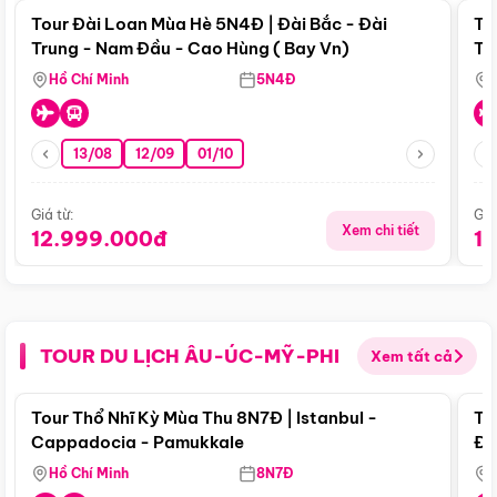
Tour Đài Loan Mùa Hè 5N4Đ | Đài Bắc - Đài
To
Trung - Nam Đầu - Cao Hùng ( Bay Vn)
Tr
Hồ Chí Minh
5N4Đ
13/08
12/09
01/10
Giá từ:
Giá
Xem chi tiết
12.999.000đ
1
TOUR DU LỊCH ÂU-ÚC-MỸ-PHI
Xem tất cả
Điểm nổi bật
Tour Thổ Nhĩ Kỳ Mùa Thu 8N7Đ | Istanbul -
To
Cappadocia - Pamukkale
Đế
Hồ Chí Minh
8N7Đ