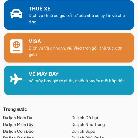
THUÊ XE
Dịch vụ thuê xe giá tốt từ các nhà xe uy tín và chu
đáo
VISA
Dịch vụ Visa nhanh, rẻ. Visa trọn gói, thủ tục đơn
giản
VÉ MÁY BAY
Vé máy bay giá rẻ nhất, nhiều khuyến mãi hấp dẫn
Trong nước
Du lịch Nam Du
Du lịch Đà Lạt
Du lịch Miền tây
Du lịch Nha Trang
Du lịch Côn Đảo
Du lịch Sapa