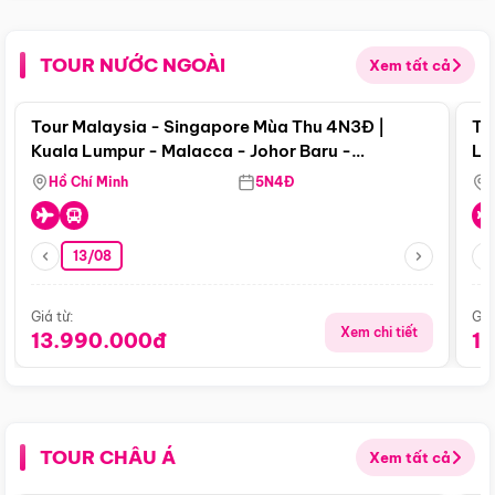
TOUR NƯỚC NGOÀI
Xem tất cả
Điểm nổi bật
Tour Malaysia - Singapore Mùa Thu 4N3Đ |
To
Kuala Lumpur - Malacca - Johor Baru -
Lử
Singapore
Hồ Chí Minh
5N4Đ
13/08
Giá từ:
Giá
Xem chi tiết
13.990.000đ
1
TOUR CHÂU Á
Xem tất cả
Điểm nổi bật