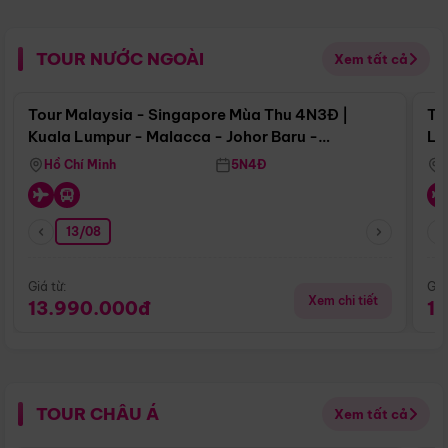
TOUR NƯỚC NGOÀI
Xem tất cả
Điểm nổi bật
Tour Malaysia - Singapore Mùa Thu 4N3Đ |
To
Kuala Lumpur - Malacca - Johor Baru -
Lử
Singapore
Hồ Chí Minh
5N4Đ
13/08
Giá từ:
Giá
Xem chi tiết
13.990.000đ
1
TOUR CHÂU Á
Xem tất cả
Điểm nổi bật