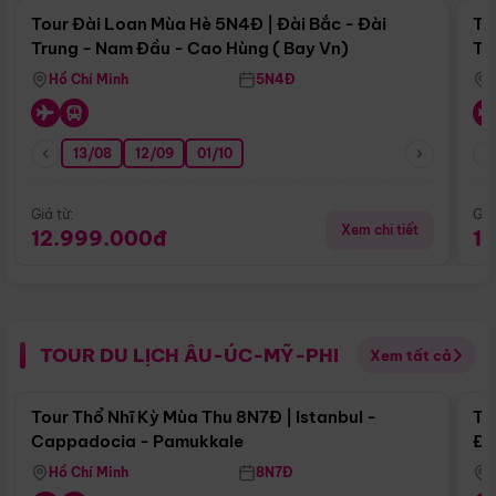
Tour Đài Loan Mùa Hè 5N4Đ | Đài Bắc - Đài
To
Trung - Nam Đầu - Cao Hùng ( Bay Vn)
Tr
Hồ Chí Minh
5N4Đ
13/08
12/09
01/10
Giá từ:
Giá
Xem chi tiết
12.999.000đ
1
TOUR DU LỊCH ÂU-ÚC-MỸ-PHI
Xem tất cả
Điểm nổi bật
Tour Thổ Nhĩ Kỳ Mùa Thu 8N7Đ | Istanbul -
To
Cappadocia - Pamukkale
Đế
Hồ Chí Minh
8N7Đ