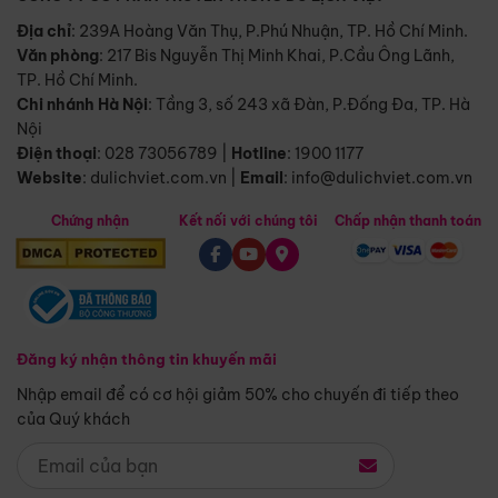
Địa chỉ
: 239A Hoàng Văn Thụ, P.Phú Nhuận, TP. Hồ Chí Minh.
Văn phòng
:
217 Bis Nguyễn Thị Minh Khai, P.Cầu Ông Lãnh,
TP. Hồ Chí Minh.
Chi nhánh Hà Nội
:
Tầng 3, số 243 xã Đàn, P.Đống Đa, TP. Hà
Nội
Điện thoại
:
028 73056789
|
Hotline
:
1900 1177
Website
:
dulichviet.com.vn
|
Email
:
info@dulichviet.com.vn
Chứng nhận
Kết nối với chúng tôi
Chấp nhận thanh toán
Đăng ký nhận thông tin khuyến mãi
Nhập email để có cơ hội giảm 50% cho chuyến đi tiếp theo
của Quý khách