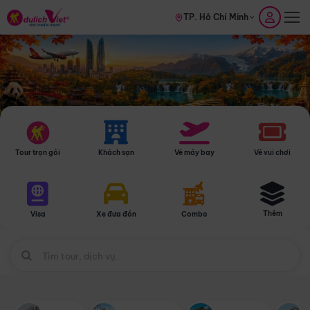
TP. Hồ Chí Minh
Tour trọn gói
Khách sạn
Vé máy bay
Vé vui chơi
Thêm
Visa
Xe đưa đón
Combo