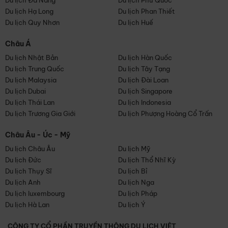
Du lịch Đà Nẵng
Du lịch Phú Quốc
Du lịch Hạ Long
Du lịch Phan Thiết
Du lịch Quy Nhơn
Du lịch Huế
Châu Á
Du lịch Nhật Bản
Du lịch Hàn Quốc
Du lịch Trung Quốc
Du lịch Tây Tạng
Du lịch Malaysia
Du lịch Đài Loan
Du lịch Dubai
Du lịch Singapore
Du lịch Thái Lan
Du lịch Indonesia
Du lịch Trương Gia Giới
Du lịch Phượng Hoàng Cổ Trấn
Châu Âu - Úc - Mỹ
Du lịch Châu Âu
Du lịch Mỹ
Du lịch Đức
Du lịch Thổ Nhĩ Kỳ
Du lịch Thụy Sĩ
Du lịch Bỉ
Du lịch Anh
Du lịch Nga
Du lịch luxembourg
Du lịch Pháp
Du lịch Hà Lan
Du lịch Ý
CÔNG TY CỔ PHẦN TRUYỀN THÔNG DU LỊCH VIỆT