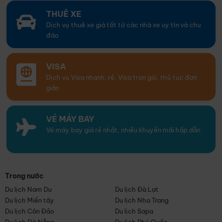
THUÊ XE
Dịch vụ thuê xe giá tốt từ các nhà xe uy tín và chu
đáo
VISA
Dịch vụ Visa nhanh, rẻ. Visa trọn gói, thủ tục đơn
giản
VÉ MÁY BAY
Vé máy bay giá rẻ nhất, nhiều khuyến mãi hấp dẫn
Trong nước
Du lịch Nam Du
Du lịch Đà Lạt
Du lịch Miền tây
Du lịch Nha Trang
Du lịch Côn Đảo
Du lịch Sapa