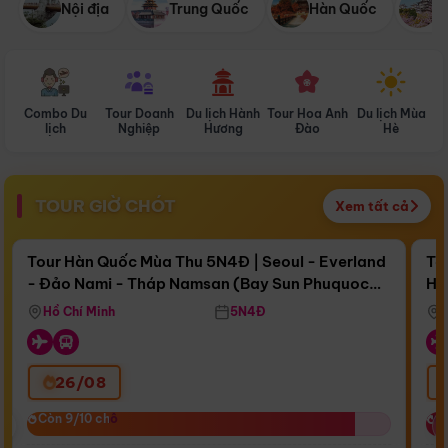
Nội địa
Trung Quốc
Hàn Quốc
N
Combo Du
Tour Doanh
Du lịch Hành
Tour Hoa Anh
Du lịch Mùa
D
lịch
Nghiệp
Hương
Đào
Hè
TOUR GIỜ CHÓT
Xem tất cả
Điểm nổi bật
Còn
17 ngày 14:43:40
Cò
Tour Hàn Quốc Mùa Thu 5N4Đ | Seoul - Everland
To
- Đảo Nami - Tháp Namsan (Bay Sun Phuquoc
Hò
Bay Sun Phuquoc Airways
Tặ
Airways)
Aq
Hồ Chí Minh
5N4Đ
26/08
‹
Còn 9/10 chỗ
Còn 9/10 chỗ
C
C