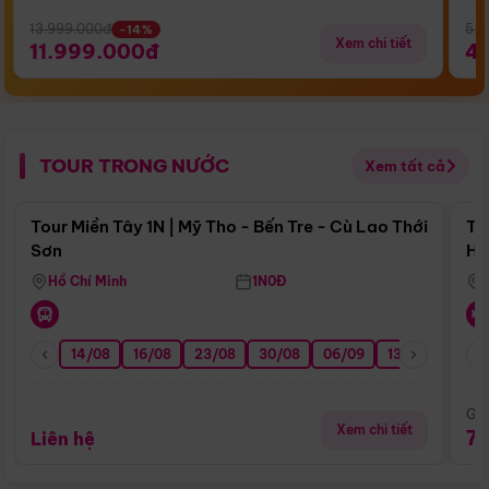
13.999.000đ
5.5
-14%
Xem chi tiết
11.999.000đ
4
TOUR TRONG NƯỚC
Xem tất cả
Điểm nổi bật
Tour Miền Tây 1N | Mỹ Tho - Bến Tre - Cù Lao Thới
To
Sơn
Hu
Hồ Chí Minh
1N0Đ
14/08
16/08
23/08
30/08
06/09
13/09
20/0
Giá
Xem chi tiết
7
Liên hệ