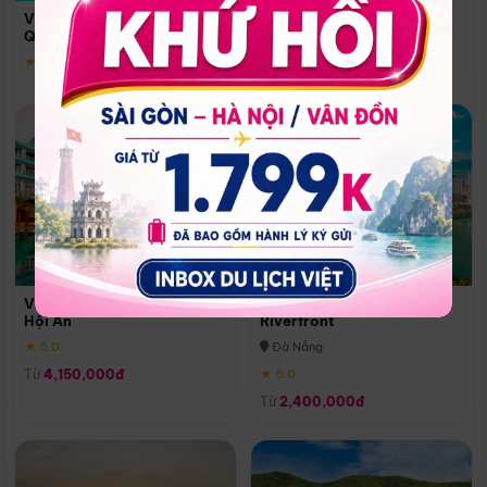
Quoc
Vinpearl Resort & Spa Phu
Phú Quốc
Quoc
★ 5.0
★ 5.0
Vinpearl Resort & Golf Nam
Melia Vinpearl Danang
Hội An
Riverfront
★ 5.0
Đà Nẵng
Từ
4,150,000đ
★ 5.0
Từ
2,400,000đ